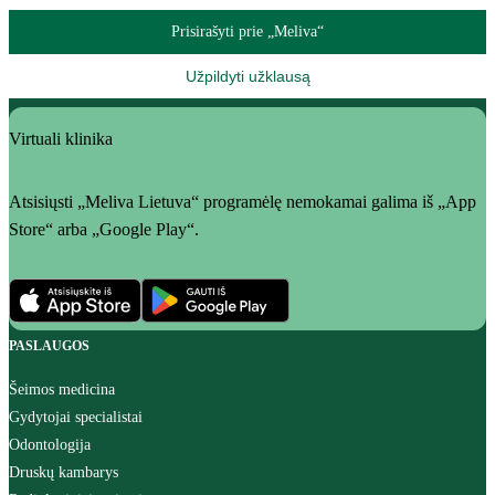
Prisirašyti prie „Meliva“
Užpildyti užklausą
Virtuali klinika
Atsisiųsti „Meliva Lietuva“ programėlę nemokamai galima iš „App
Store“ arba „Google Play“.
PASLAUGOS
Šeimos medicina
Gydytojai specialistai
Odontologija
Druskų kambarys