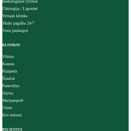
Radiologiniai tyrimai
Chirurgija / Ligoninė
Virtuali klinika
Skubi pagalba 24/7
Visos paslaugos
KLINIKOS
Vilnius
Kaunas
Klaipėda
Šiauliai
Panevėžys
Alytus
Marijampolė
Utena
Kiti miestai
PACIENTUI