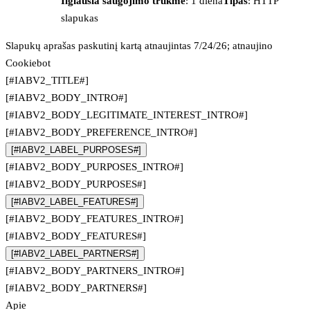
Ilgiausia saugojimo trukmė
: 1 diena
Tipas
: HTTP
slapukas
Slapukų aprašas paskutinį kartą atnaujintas 7/24/26; atnaujino
Cookiebot
[#IABV2_TITLE#]
[#IABV2_BODY_INTRO#]
[#IABV2_BODY_LEGITIMATE_INTEREST_INTRO#]
[#IABV2_BODY_PREFERENCE_INTRO#]
[#IABV2_LABEL_PURPOSES#]
[#IABV2_BODY_PURPOSES_INTRO#]
[#IABV2_BODY_PURPOSES#]
[#IABV2_LABEL_FEATURES#]
[#IABV2_BODY_FEATURES_INTRO#]
[#IABV2_BODY_FEATURES#]
[#IABV2_LABEL_PARTNERS#]
[#IABV2_BODY_PARTNERS_INTRO#]
[#IABV2_BODY_PARTNERS#]
Apie