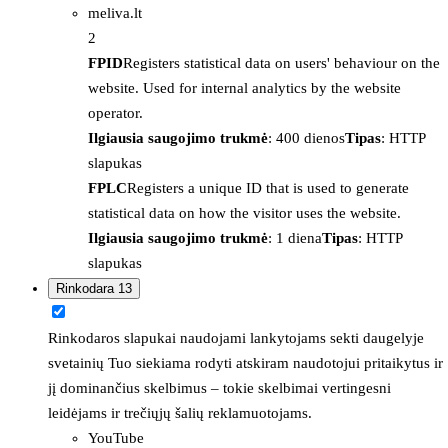
meliva.lt
2
FPID
Registers statistical data on users' behaviour on the
website. Used for internal analytics by the website
operator.
Ilgiausia saugojimo trukmė
: 400 dienos
Tipas
: HTTP
slapukas
FPLC
Registers a unique ID that is used to generate
statistical data on how the visitor uses the website.
Ilgiausia saugojimo trukmė
: 1 diena
Tipas
: HTTP
slapukas
Rinkodara
13
Rinkodaros slapukai naudojami lankytojams sekti daugelyje
svetainių Tuo siekiama rodyti atskiram naudotojui pritaikytus ir
jį dominančius skelbimus – tokie skelbimai vertingesni
leidėjams ir trečiųjų šalių reklamuotojams.
YouTube