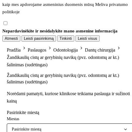
kaip mes apdorojame asmeninius duomenis mūsų 
Meliva privatumo 
politikoje
Nepardavinėkite ir nesidalykite mano asmenine informacija
Atmesti
Leisti pasirinkimą
Tinkinti
Leisti visus
Pradžia
Paslaugos
Odontologija
Dantų chirurgija
Žandikaulių cistų ar gerybinių navikų (pvz. odontomų ar kt.)
šalinimas (sudėtingas)
Žandikaulių cistų ar gerybinių navikų (pvz. odontomų ar kt.)
šalinimas (sudėtingas)
Norėdami pamatyti, kuriose klinikose teikiama paslauga ir sužinoti
kainą
Pasirinkite miestą
Miestas
Pasirinkite miestą