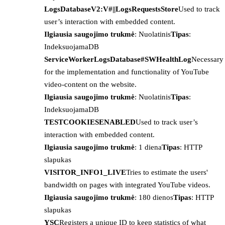
LogsDatabaseV2:V#||LogsRequestsStore
Used to track
user’s interaction with embedded content.
Ilgiausia saugojimo trukmė
: Nuolatinis
Tipas
:
IndeksuojamaDB
ServiceWorkerLogsDatabase#SWHealthLog
Necessary
for the implementation and functionality of YouTube
video-content on the website.
Ilgiausia saugojimo trukmė
: Nuolatinis
Tipas
:
IndeksuojamaDB
TESTCOOKIESENABLED
Used to track user’s
interaction with embedded content.
Ilgiausia saugojimo trukmė
: 1 diena
Tipas
: HTTP
slapukas
VISITOR_INFO1_LIVE
Tries to estimate the users'
bandwidth on pages with integrated YouTube videos.
Ilgiausia saugojimo trukmė
: 180 dienos
Tipas
: HTTP
slapukas
YSC
Registers a unique ID to keep statistics of what