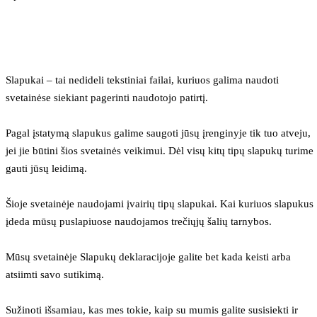
Slapukai – tai nedideli tekstiniai failai, kuriuos galima naudoti 
svetainėse siekiant pagerinti naudotojo patirtį.
Pagal įstatymą slapukus galime saugoti jūsų įrenginyje tik tuo atveju, 
jei jie būtini šios svetainės veikimui. Dėl visų kitų tipų slapukų turime 
gauti jūsų leidimą.
Šioje svetainėje naudojami įvairių tipų slapukai. Kai kuriuos slapukus 
įdeda mūsų puslapiuose naudojamos trečiųjų šalių tarnybos.
Mūsų svetainėje Slapukų deklaracijoje galite bet kada keisti arba 
atsiimti savo sutikimą.
Sužinoti išsamiau, kas mes tokie, kaip su mumis galite susisiekti ir 