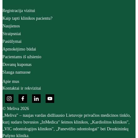
Registracija vizitui
Kaip tapti klinikos pacientu?
Naujienos
Straipsniai
Pasiūlymai
Apmokėjimo būdai
Pacientams iš užsienio
Dovanų kuponas
Slauga namuose
Apie mus
Kontaktai ir rekvizitai
© Meliva 2026
„Meliva“ – naujas vardas didžiausio Lietuvoje privačios medicinos tinklo,
kurį sudaro buvusios „InMedica“ šeimos klinikos, „Kardiolitos klinikos“,
„VIC odontologijos klinikos“, „Panevėžio odontologai“ bei Druskininkų
Pušyno klinika.