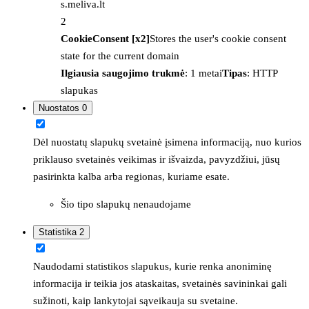
s.meliva.lt
2
CookieConsent [x2]
Stores the user's cookie consent
state for the current domain
Ilgiausia saugojimo trukmė
: 1 metai
Tipas
: HTTP
slapukas
Nuostatos
0
Dėl nuostatų slapukų svetainė įsimena informaciją, nuo kurios
priklauso svetainės veikimas ir išvaizda, pavyzdžiui, jūsų
pasirinkta kalba arba regionas, kuriame esate.
Šio tipo slapukų nenaudojame
Statistika
2
Naudodami statistikos slapukus, kurie renka anoniminę
informacija ir teikia jos ataskaitas, svetainės savininkai gali
sužinoti, kaip lankytojai sąveikauja su svetaine.