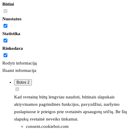
Būtini
Nuostatos
Statistika
Rinkodara
Rodyti informaciją
Išsami informacija
Būtini
2
Kad svetainę būtų lengviau naudoti, būtinais slapukais
aktyvinamos pagrindinės funkcijos, pavyzdžiui, naršymo
puslapiuose ir prieigos prie svetainės apsaugotų sričių. Be šių
slapukų svetainė neveiks tinkamai.
consent.cookiebot.com