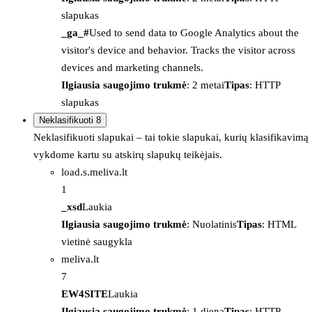
slapukas
_ga_#
Used to send data to Google Analytics about the
visitor's device and behavior. Tracks the visitor across
devices and marketing channels.
Ilgiausia saugojimo trukmė
: 2 metai
Tipas
: HTTP
slapukas
Neklasifikuoti
8
Neklasifikuoti slapukai – tai tokie slapukai, kurių klasifikavimą
vykdome kartu su atskirų slapukų teikėjais.
load.s.meliva.lt
1
_xsd
Laukia
Ilgiausia saugojimo trukmė
: Nuolatinis
Tipas
: HTML
vietinė saugykla
meliva.lt
7
EW4SITE
Laukia
Ilgiausia saugojimo trukmė
: 1 diena
Tipas
: HTTP