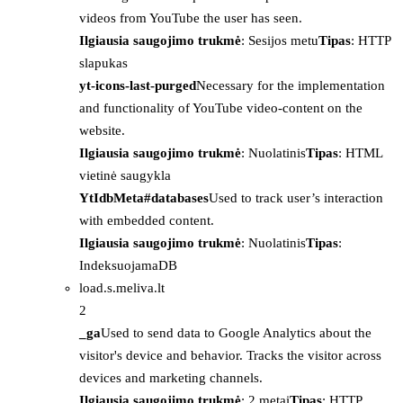
videos from YouTube the user has seen.
Ilgiausia saugojimo trukmė
: Sesijos metu
Tipas
: HTTP
slapukas
yt-icons-last-purged
Necessary for the implementation
and functionality of YouTube video-content on the
website.
Ilgiausia saugojimo trukmė
: Nuolatinis
Tipas
: HTML
vietinė saugykla
YtIdbMeta#databases
Used to track user’s interaction
with embedded content.
Ilgiausia saugojimo trukmė
: Nuolatinis
Tipas
:
IndeksuojamaDB
load.s.meliva.lt
2
_ga
Used to send data to Google Analytics about the
visitor's device and behavior. Tracks the visitor across
devices and marketing channels.
Ilgiausia saugojimo trukmė
: 2 metai
Tipas
: HTTP