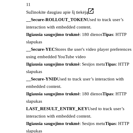
11
Sužinokite daugiau apie šį tiekėją
__Secure-ROLLOUT_TOKEN
Used to track user’s
interaction with embedded content.
Ilgiausia saugojimo trukmė
: 180 dienos
Tipas
: HTTP
slapukas
__Secure-YEC
Stores the user's video player preferences
using embedded YouTube video
Ilgiausia saugojimo trukmė
: Sesijos metu
Tipas
: HTTP
slapukas
__Secure-YNID
Used to track user’s interaction with
embedded content.
Ilgiausia saugojimo trukmė
: 180 dienos
Tipas
: HTTP
slapukas
LAST_RESULT_ENTRY_KEY
Used to track user’s
interaction with embedded content.
Ilgiausia saugojimo trukmė
: Sesijos metu
Tipas
: HTTP
slapukas