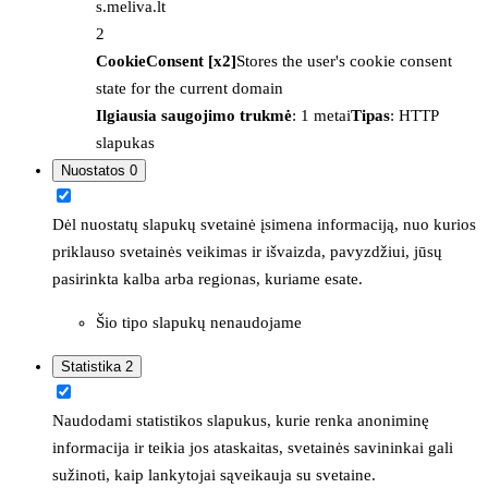
s.meliva.lt
2
CookieConsent [x2]
Stores the user's cookie consent
state for the current domain
Ilgiausia saugojimo trukmė
: 1 metai
Tipas
: HTTP
slapukas
Nuostatos
0
Dėl nuostatų slapukų svetainė įsimena informaciją, nuo kurios
priklauso svetainės veikimas ir išvaizda, pavyzdžiui, jūsų
pasirinkta kalba arba regionas, kuriame esate.
Šio tipo slapukų nenaudojame
Statistika
2
Naudodami statistikos slapukus, kurie renka anoniminę
informacija ir teikia jos ataskaitas, svetainės savininkai gali
sužinoti, kaip lankytojai sąveikauja su svetaine.