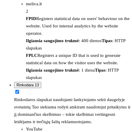
meliva.lt
2
FPID
Registers statistical data on users' behaviour on the
website. Used for internal analytics by the website
operator.
Ilgiausia saugojimo trukmė
: 400 dienos
Tipas
: HTTP
slapukas
FPLC
Registers a unique ID that is used to generate
statistical data on how the visitor uses the website.
Ilgiausia saugojimo trukmė
: 1 diena
Tipas
: HTTP
slapukas
Rinkodara
13
Rinkodaros slapukai naudojami lankytojams sekti daugelyje
svetainių Tuo siekiama rodyti atskiram naudotojui pritaikytus ir
jį dominančius skelbimus – tokie skelbimai vertingesni
leidėjams ir trečiųjų šalių reklamuotojams.
YouTube