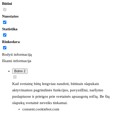
Būtini
Nuostatos
Statistika
Rinkodara
Rodyti informaciją
Išsami informacija
Būtini
2
Kad svetainę būtų lengviau naudoti, būtinais slapukais
aktyvinamos pagrindinės funkcijos, pavyzdžiui, naršymo
puslapiuose ir prieigos prie svetainės apsaugotų sričių. Be šių
slapukų svetainė neveiks tinkamai.
consent.cookiebot.com