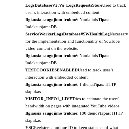
LogsDatabaseV2:V#||LogsRequestsStore
Used to track
user’s interaction with embedded content.
Ilgiausia saugojimo trukmė
: Nuolatinis
Tipas
:
IndeksuojamaDB
ServiceWorkerLogsDatabase#SWHealthLog
Necessary
for the implementation and functionality of YouTube
video-content on the website.
Ilgiausia saugojimo trukmė
: Nuolatinis
Tipas
:
IndeksuojamaDB
TESTCOOKIESENABLED
Used to track user’s
interaction with embedded content.
Ilgiausia saugojimo trukmė
: 1 diena
Tipas
: HTTP
slapukas
VISITOR_INFO1_LIVE
Tries to estimate the users'
bandwidth on pages with integrated YouTube videos.
Ilgiausia saugojimo trukmė
: 180 dienos
Tipas
: HTTP
slapukas
YSC
Registers a unique ID to keep statistics of what