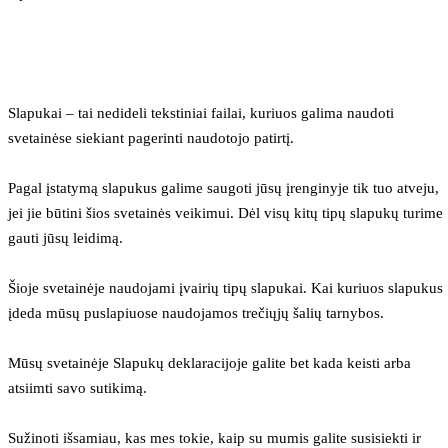
Slapukai – tai nedideli tekstiniai failai, kuriuos galima naudoti 
svetainėse siekiant pagerinti naudotojo patirtį.
Pagal įstatymą slapukus galime saugoti jūsų įrenginyje tik tuo atveju, 
jei jie būtini šios svetainės veikimui. Dėl visų kitų tipų slapukų turime 
gauti jūsų leidimą.
Šioje svetainėje naudojami įvairių tipų slapukai. Kai kuriuos slapukus 
įdeda mūsų puslapiuose naudojamos trečiųjų šalių tarnybos.
Mūsų svetainėje Slapukų deklaracijoje galite bet kada keisti arba 
atsiimti savo sutikimą.
Sužinoti išsamiau, kas mes tokie, kaip su mumis galite susisiekti ir 