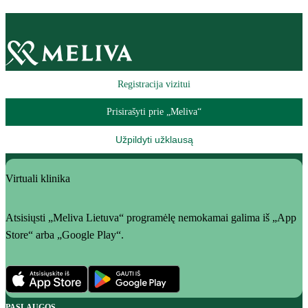
Registracija vizitui
Prisirašyti prie „Meliva“
Užpildyti užklausą
Virtuali klinika
Atsisiųsti „Meliva Lietuva“ programėlę nemokamai galima iš „App
Store“ arba „Google Play“.
PASLAUGOS