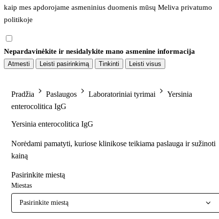
kaip mes apdorojame asmeninius duomenis mūsų 
Meliva privatumo 
politikoje
Nepardavinėkite ir nesidalykite mano asmenine informacija
Atmesti
Leisti pasirinkimą
Tinkinti
Leisti visus
Pradžia
Paslaugos
Laboratoriniai tyrimai
Yersinia
enterocolitica IgG
Yersinia enterocolitica IgG
Norėdami pamatyti, kuriose klinikose teikiama paslauga ir sužinoti
kainą
Pasirinkite miestą
Miestas
Pasirinkite miestą