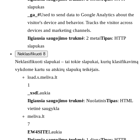
slapukas
_ga_#
Used to send data to Google Analytics about the
visitor's device and behavior. Tracks the visitor across
devices and marketing channels.
Ilgiausia saugojimo trukmė
: 2 metai
Tipas
: HTTP
slapukas
Neklasifikuoti
8
Neklasifikuoti slapukai – tai tokie slapukai, kurių klasifikavimą
vykdome kartu su atskirų slapukų teikėjais.
load.s.meliva.lt
1
_xsd
Laukia
Ilgiausia saugojimo trukmė
: Nuolatinis
Tipas
: HTML
vietinė saugykla
meliva.lt
7
EW4SITE
Laukia
Ilgiausia saugojimo trukmė
: 1 diena
Tipas
: HTTP