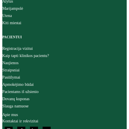
Alytus
Marijampolė
Utena
Kiti miestai
PACIENTUI
Registracija vizitui
Kaip tapti klinikos pacientu?
Naujienos
Straipsniai
Pasiūlymai
Apmokėjimo būdai
Pacientams iš užsienio
Dovanų kuponas
Slauga namuose
Apie mus
Kontaktai ir rekvizitai