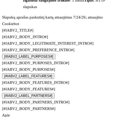
Ilgiausia saugojimo trukmė
: 1 diena
Tipas
: HTTP
slapukas
Slapukų aprašas paskutinį kartą atnaujintas 7/24/26; atnaujino
Cookiebot
[#IABV2_TITLE#]
[#IABV2_BODY_INTRO#]
[#IABV2_BODY_LEGITIMATE_INTEREST_INTRO#]
[#IABV2_BODY_PREFERENCE_INTRO#]
[#IABV2_LABEL_PURPOSES#]
[#IABV2_BODY_PURPOSES_INTRO#]
[#IABV2_BODY_PURPOSES#]
[#IABV2_LABEL_FEATURES#]
[#IABV2_BODY_FEATURES_INTRO#]
[#IABV2_BODY_FEATURES#]
[#IABV2_LABEL_PARTNERS#]
[#IABV2_BODY_PARTNERS_INTRO#]
[#IABV2_BODY_PARTNERS#]
Apie