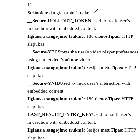
11
Sužinokite daugiau apie šį tiekėją
__Secure-ROLLOUT_TOKEN
Used to track user’s
interaction with embedded content.
Ilgiausia saugojimo trukmė
: 180 dienos
Tipas
: HTTP
slapukas
__Secure-YEC
Stores the user's video player preferences
using embedded YouTube video
Ilgiausia saugojimo trukmė
: Sesijos metu
Tipas
: HTTP
slapukas
__Secure-YNID
Used to track user’s interaction with
embedded content.
Ilgiausia saugojimo trukmė
: 180 dienos
Tipas
: HTTP
slapukas
LAST_RESULT_ENTRY_KEY
Used to track user’s
interaction with embedded content.
Ilgiausia saugojimo trukmė
: Sesijos metu
Tipas
: HTTP
slapukas