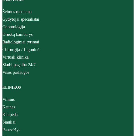
Šeimos medicina
Gydytojai specialistai
Odontologija
Druskų kambarys
Radiologiniai tyrimai
Chirurgija / Ligoninė
Virtuali klinika
Skubi pagalba 24/7
Visos paslaugos
KLINIKOS
Vilnius
Kaunas
Klaipėda
Šiauliai
Panevėžys