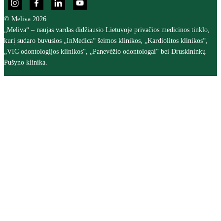
© Meliva 2026
„Meliva“ – naujas vardas didžiausio Lietuvoje privačios medicinos tinklo,
kurį sudaro buvusios „InMedica“ šeimos klinikos, „Kardiolitos klinikos“,
„VIC odontologijos klinikos“, „Panevėžio odontologai“ bei Druskininkų
Pušyno klinika.