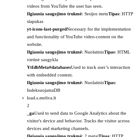
videos from YouTube the user has seen.
Ilgiausia saugojimo trukmė
: Sesijos metu
Tipas
: HTTP
slapukas
yt-icons-last-purged
Necessary for the implementation
and functionality of YouTube video-content on the
website.
Ilgiausia saugojimo trukmė
: Nuolatinis
Tipas
: HTML
vietinė saugykla
YtIdbMeta#databases
Used to track user’s interaction
with embedded content.
Ilgiausia saugojimo trukmė
: Nuolatinis
Tipas
:
IndeksuojamaDB
load.s.meliva.lt
2
_ga
Used to send data to Google Analytics about the
visitor's device and behavior. Tracks the visitor across
devices and marketing channels.
Ilgiausia saugojimo trukmė
: 2 metai
Tipas
: HTTP