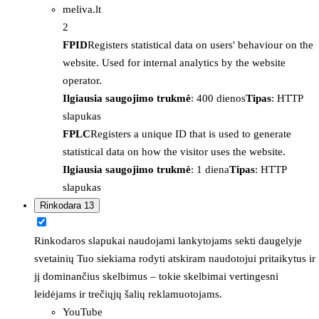
meliva.lt
2
FPID
Registers statistical data on users' behaviour on the
website. Used for internal analytics by the website
operator.
Ilgiausia saugojimo trukmė
: 400 dienos
Tipas
: HTTP
slapukas
FPLC
Registers a unique ID that is used to generate
statistical data on how the visitor uses the website.
Ilgiausia saugojimo trukmė
: 1 diena
Tipas
: HTTP
slapukas
Rinkodara
13
Rinkodaros slapukai naudojami lankytojams sekti daugelyje
svetainių Tuo siekiama rodyti atskiram naudotojui pritaikytus ir
jį dominančius skelbimus – tokie skelbimai vertingesni
leidėjams ir trečiųjų šalių reklamuotojams.
YouTube