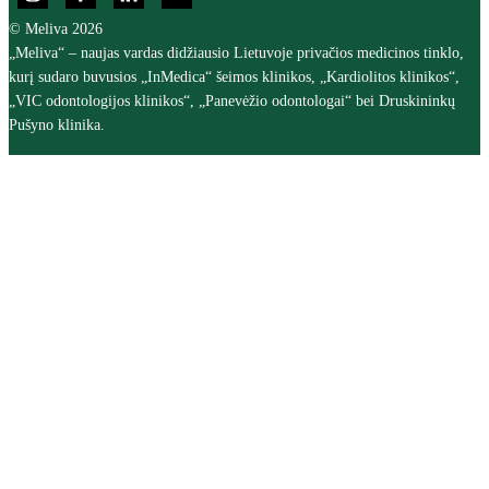
© Meliva 2026
„Meliva“ – naujas vardas didžiausio Lietuvoje privačios medicinos tinklo,
kurį sudaro buvusios „InMedica“ šeimos klinikos, „Kardiolitos klinikos“,
„VIC odontologijos klinikos“, „Panevėžio odontologai“ bei Druskininkų
Pušyno klinika.