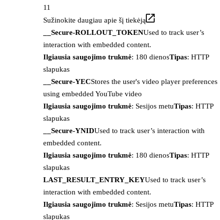
11
Sužinokite daugiau apie šį tiekėją
__Secure-ROLLOUT_TOKEN
Used to track user’s
interaction with embedded content.
Ilgiausia saugojimo trukmė
: 180 dienos
Tipas
: HTTP
slapukas
__Secure-YEC
Stores the user's video player preferences
using embedded YouTube video
Ilgiausia saugojimo trukmė
: Sesijos metu
Tipas
: HTTP
slapukas
__Secure-YNID
Used to track user’s interaction with
embedded content.
Ilgiausia saugojimo trukmė
: 180 dienos
Tipas
: HTTP
slapukas
LAST_RESULT_ENTRY_KEY
Used to track user’s
interaction with embedded content.
Ilgiausia saugojimo trukmė
: Sesijos metu
Tipas
: HTTP
slapukas