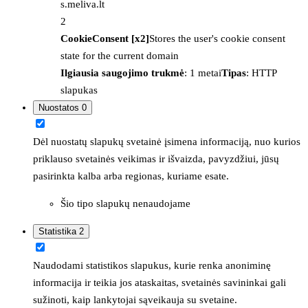
s.meliva.lt
2
CookieConsent [x2]
Stores the user's cookie consent
state for the current domain
Ilgiausia saugojimo trukmė
: 1 metai
Tipas
: HTTP
slapukas
Nuostatos
0
Dėl nuostatų slapukų svetainė įsimena informaciją, nuo kurios
priklauso svetainės veikimas ir išvaizda, pavyzdžiui, jūsų
pasirinkta kalba arba regionas, kuriame esate.
Šio tipo slapukų nenaudojame
Statistika
2
Naudodami statistikos slapukus, kurie renka anoniminę
informacija ir teikia jos ataskaitas, svetainės savininkai gali
sužinoti, kaip lankytojai sąveikauja su svetaine.