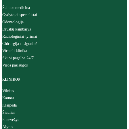
Šeimos medicina
Gydytojai specialistai
Odontologija
Druskų kambarys
Radiologiniai tyrimai
Chirurgija / Ligoninė
Virtuali klinika
Skubi pagalba 24/7
Visos paslaugos
KLINIKOS
Vilnius
Kaunas
Klaipėda
Šiauliai
Panevėžys
Alytus