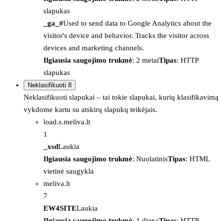
slapukas
_ga_#
Used to send data to Google Analytics about the
visitor's device and behavior. Tracks the visitor across
devices and marketing channels.
Ilgiausia saugojimo trukmė
: 2 metai
Tipas
: HTTP
slapukas
Neklasifikuoti
8
Neklasifikuoti slapukai – tai tokie slapukai, kurių klasifikavimą
vykdome kartu su atskirų slapukų teikėjais.
load.s.meliva.lt
1
_xsd
Laukia
Ilgiausia saugojimo trukmė
: Nuolatinis
Tipas
: HTML
vietinė saugykla
meliva.lt
7
EW4SITE
Laukia
Ilgiausia saugojimo trukmė
: 1 diena
Tipas
: HTTP