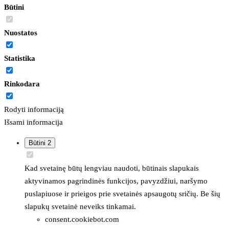
Būtini
Nuostatos
Statistika
Rinkodara
Rodyti informaciją
Išsami informacija
Būtini
2
Kad svetainę būtų lengviau naudoti, būtinais slapukais
aktyvinamos pagrindinės funkcijos, pavyzdžiui, naršymo
puslapiuose ir prieigos prie svetainės apsaugotų sričių. Be šių
slapukų svetainė neveiks tinkamai.
consent.cookiebot.com