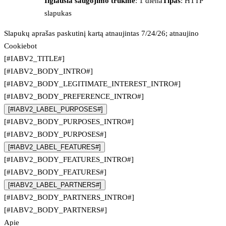
Ilgiausia saugojimo trukmė
: 1 diena
Tipas
: HTTP
slapukas
Slapukų aprašas paskutinį kartą atnaujintas 7/24/26; atnaujino
Cookiebot
[#IABV2_TITLE#]
[#IABV2_BODY_INTRO#]
[#IABV2_BODY_LEGITIMATE_INTEREST_INTRO#]
[#IABV2_BODY_PREFERENCE_INTRO#]
[#IABV2_LABEL_PURPOSES#]
[#IABV2_BODY_PURPOSES_INTRO#]
[#IABV2_BODY_PURPOSES#]
[#IABV2_LABEL_FEATURES#]
[#IABV2_BODY_FEATURES_INTRO#]
[#IABV2_BODY_FEATURES#]
[#IABV2_LABEL_PARTNERS#]
[#IABV2_BODY_PARTNERS_INTRO#]
[#IABV2_BODY_PARTNERS#]
Apie