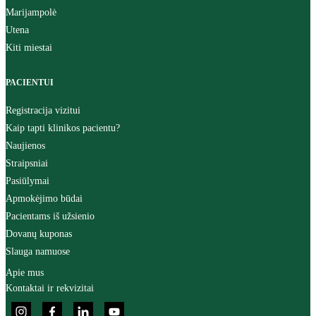
Marijampolė
Utena
Kiti miestai
PACIENTUI
Registracija vizitui
Kaip tapti klinikos pacientu?
Naujienos
Straipsniai
Pasiūlymai
Apmokėjimo būdai
Pacientams iš užsienio
Dovanų kuponas
Slauga namuose
Apie mus
Kontaktai ir rekvizitai