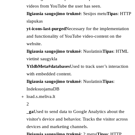
videos from YouTube the user has seen.
Ilgiausia saugojimo trukmė
: Sesijos metu
Tipas
: HTTP
slapukas
yt-icons-last-purged
Necessary for the implementation
and functionality of YouTube video-content on the
website.
Ilgiausia saugojimo trukmė
: Nuolatinis
Tipas
: HTML
vietinė saugykla
YtIdbMeta#databases
Used to track user’s interaction
with embedded content.
Ilgiausia saugojimo trukmė
: Nuolatinis
Tipas
:
IndeksuojamaDB
load.s.meliva.lt
2
_ga
Used to send data to Google Analytics about the
visitor's device and behavior. Tracks the visitor across
devices and marketing channels.
Ilgiausia saugojimo trukmė
: 2 metai
Tipas
: HTTP