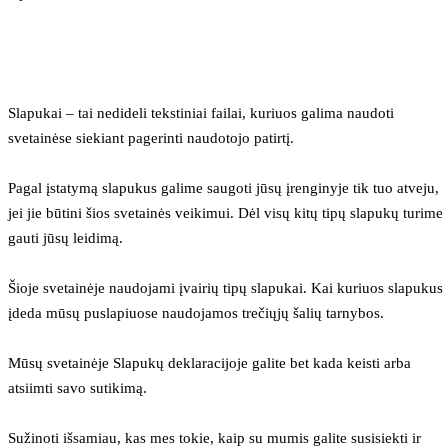
Slapukai – tai nedideli tekstiniai failai, kuriuos galima naudoti 
svetainėse siekiant pagerinti naudotojo patirtį.
Pagal įstatymą slapukus galime saugoti jūsų įrenginyje tik tuo atveju, 
jei jie būtini šios svetainės veikimui. Dėl visų kitų tipų slapukų turime 
gauti jūsų leidimą.
Šioje svetainėje naudojami įvairių tipų slapukai. Kai kuriuos slapukus 
įdeda mūsų puslapiuose naudojamos trečiųjų šalių tarnybos.
Mūsų svetainėje Slapukų deklaracijoje galite bet kada keisti arba 
atsiimti savo sutikimą.
Sužinoti išsamiau, kas mes tokie, kaip su mumis galite susisiekti ir 