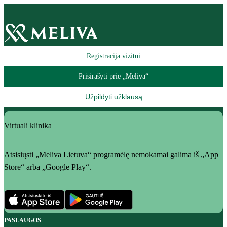
Registracija vizitui
Prisirašyti prie „Meliva“
Užpildyti užklausą
Virtuali klinika
Atsisiųsti „Meliva Lietuva“ programėlę nemokamai galima iš „App
Store“ arba „Google Play“.
PASLAUGOS