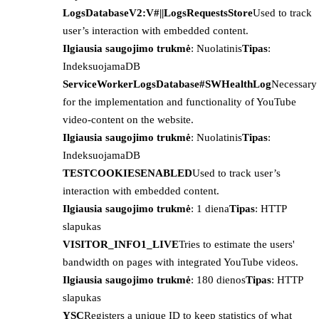
LogsDatabaseV2:V#||LogsRequestsStore
Used to track
user’s interaction with embedded content.
Ilgiausia saugojimo trukmė
: Nuolatinis
Tipas
:
IndeksuojamaDB
ServiceWorkerLogsDatabase#SWHealthLog
Necessary
for the implementation and functionality of YouTube
video-content on the website.
Ilgiausia saugojimo trukmė
: Nuolatinis
Tipas
:
IndeksuojamaDB
TESTCOOKIESENABLED
Used to track user’s
interaction with embedded content.
Ilgiausia saugojimo trukmė
: 1 diena
Tipas
: HTTP
slapukas
VISITOR_INFO1_LIVE
Tries to estimate the users'
bandwidth on pages with integrated YouTube videos.
Ilgiausia saugojimo trukmė
: 180 dienos
Tipas
: HTTP
slapukas
YSC
Registers a unique ID to keep statistics of what