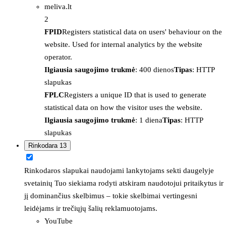
meliva.lt
2
FPID
Registers statistical data on users' behaviour on the
website. Used for internal analytics by the website
operator.
Ilgiausia saugojimo trukmė
: 400 dienos
Tipas
: HTTP
slapukas
FPLC
Registers a unique ID that is used to generate
statistical data on how the visitor uses the website.
Ilgiausia saugojimo trukmė
: 1 diena
Tipas
: HTTP
slapukas
Rinkodara
13
Rinkodaros slapukai naudojami lankytojams sekti daugelyje
svetainių Tuo siekiama rodyti atskiram naudotojui pritaikytus ir
jį dominančius skelbimus – tokie skelbimai vertingesni
leidėjams ir trečiųjų šalių reklamuotojams.
YouTube