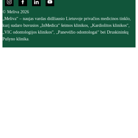
© Meliva 2026
„Meliva“ – naujas vardas didžiausio Lietuvoje privačios medicinos tinklo,
kurį sudaro buvusios „InMedica“ šeimos klinikos, „Kardiolitos klinikos“,
„VIC odontologijos klinikos“, „Panevėžio odontologai“ bei Druskininkų
Pušyno klinika.