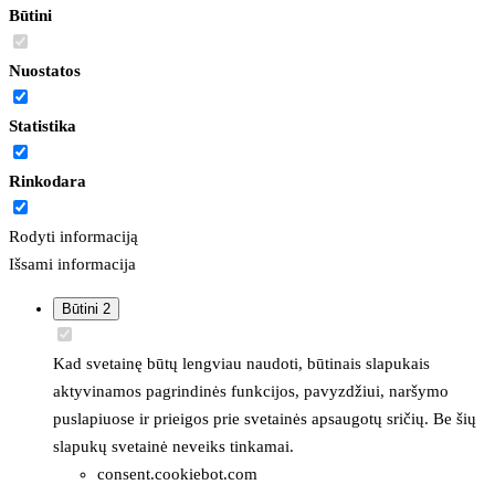
Būtini
Nuostatos
Statistika
Rinkodara
Rodyti informaciją
Išsami informacija
Būtini
2
Kad svetainę būtų lengviau naudoti, būtinais slapukais
aktyvinamos pagrindinės funkcijos, pavyzdžiui, naršymo
puslapiuose ir prieigos prie svetainės apsaugotų sričių. Be šių
slapukų svetainė neveiks tinkamai.
consent.cookiebot.com