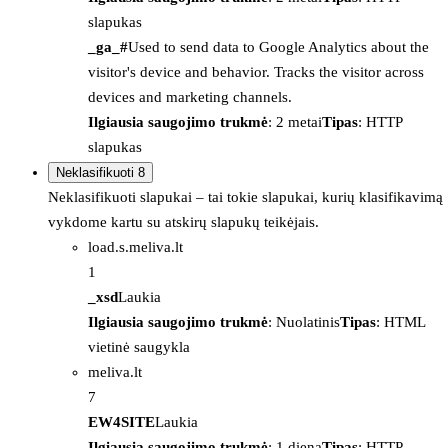
slapukas
_ga_#
Used to send data to Google Analytics about the
visitor's device and behavior. Tracks the visitor across
devices and marketing channels.
Ilgiausia saugojimo trukmė
: 2 metai
Tipas
: HTTP
slapukas
Neklasifikuoti
8
Neklasifikuoti slapukai – tai tokie slapukai, kurių klasifikavimą
vykdome kartu su atskirų slapukų teikėjais.
load.s.meliva.lt
1
_xsd
Laukia
Ilgiausia saugojimo trukmė
: Nuolatinis
Tipas
: HTML
vietinė saugykla
meliva.lt
7
EW4SITE
Laukia
Ilgiausia saugojimo trukmė
: 1 diena
Tipas
: HTTP