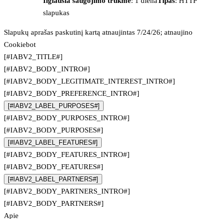
Ilgiausia saugojimo trukmė
: 1 diena
Tipas
: HTTP
slapukas
Slapukų aprašas paskutinį kartą atnaujintas 7/24/26; atnaujino
Cookiebot
[#IABV2_TITLE#]
[#IABV2_BODY_INTRO#]
[#IABV2_BODY_LEGITIMATE_INTEREST_INTRO#]
[#IABV2_BODY_PREFERENCE_INTRO#]
[#IABV2_LABEL_PURPOSES#]
[#IABV2_BODY_PURPOSES_INTRO#]
[#IABV2_BODY_PURPOSES#]
[#IABV2_LABEL_FEATURES#]
[#IABV2_BODY_FEATURES_INTRO#]
[#IABV2_BODY_FEATURES#]
[#IABV2_LABEL_PARTNERS#]
[#IABV2_BODY_PARTNERS_INTRO#]
[#IABV2_BODY_PARTNERS#]
Apie