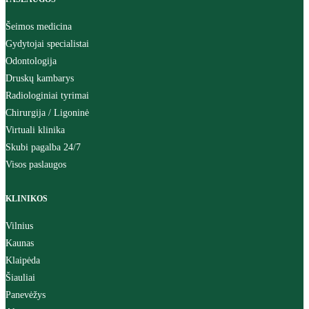
Šeimos medicina
Gydytojai specialistai
Odontologija
Druskų kambarys
Radiologiniai tyrimai
Chirurgija / Ligoninė
Virtuali klinika
Skubi pagalba 24/7
Visos paslaugos
KLINIKOS
Vilnius
Kaunas
Klaipėda
Šiauliai
Panevėžys