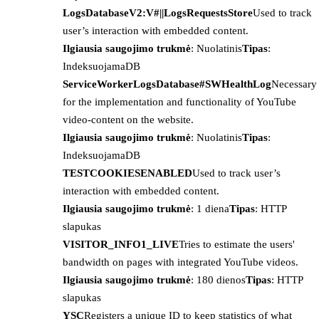
LogsDatabaseV2:V#||LogsRequestsStore
Used to track
user’s interaction with embedded content.
Ilgiausia saugojimo trukmė
: Nuolatinis
Tipas
:
IndeksuojamaDB
ServiceWorkerLogsDatabase#SWHealthLog
Necessary
for the implementation and functionality of YouTube
video-content on the website.
Ilgiausia saugojimo trukmė
: Nuolatinis
Tipas
:
IndeksuojamaDB
TESTCOOKIESENABLED
Used to track user’s
interaction with embedded content.
Ilgiausia saugojimo trukmė
: 1 diena
Tipas
: HTTP
slapukas
VISITOR_INFO1_LIVE
Tries to estimate the users'
bandwidth on pages with integrated YouTube videos.
Ilgiausia saugojimo trukmė
: 180 dienos
Tipas
: HTTP
slapukas
YSC
Registers a unique ID to keep statistics of what