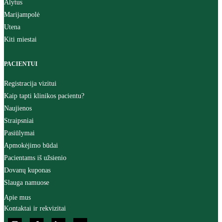
Alytus
Marijampolė
Utena
Kiti miestai
PACIENTUI
Registracija vizitui
Kaip tapti klinikos pacientu?
Naujienos
Straipsniai
Pasiūlymai
Apmokėjimo būdai
Pacientams iš užsienio
Dovanų kuponas
Slauga namuose
Apie mus
Kontaktai ir rekvizitai