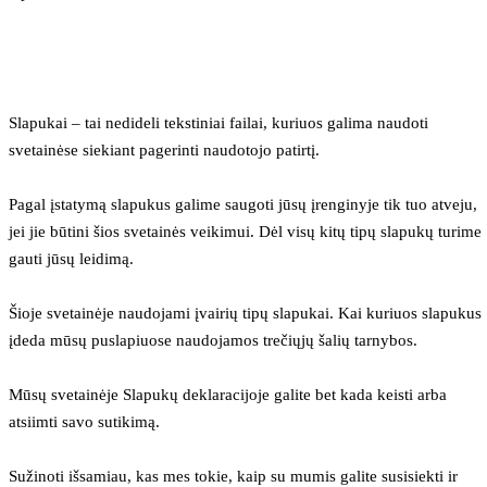
Slapukai – tai nedideli tekstiniai failai, kuriuos galima naudoti 
svetainėse siekiant pagerinti naudotojo patirtį.
Pagal įstatymą slapukus galime saugoti jūsų įrenginyje tik tuo atveju, 
jei jie būtini šios svetainės veikimui. Dėl visų kitų tipų slapukų turime 
gauti jūsų leidimą.
Šioje svetainėje naudojami įvairių tipų slapukai. Kai kuriuos slapukus 
įdeda mūsų puslapiuose naudojamos trečiųjų šalių tarnybos.
Mūsų svetainėje Slapukų deklaracijoje galite bet kada keisti arba 
atsiimti savo sutikimą.
Sužinoti išsamiau, kas mes tokie, kaip su mumis galite susisiekti ir 