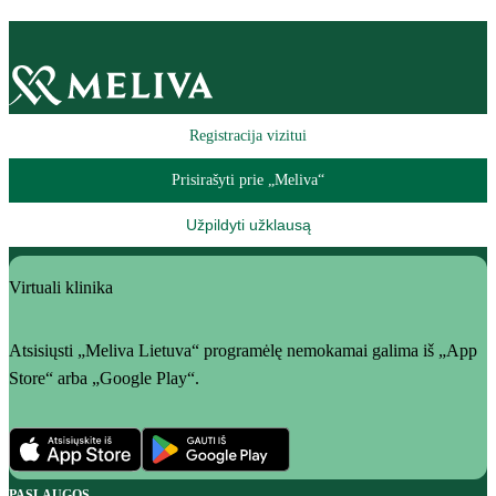
Registracija vizitui
Prisirašyti prie „Meliva“
Užpildyti užklausą
Virtuali klinika
Atsisiųsti „Meliva Lietuva“ programėlę nemokamai galima iš „App
Store“ arba „Google Play“.
PASLAUGOS