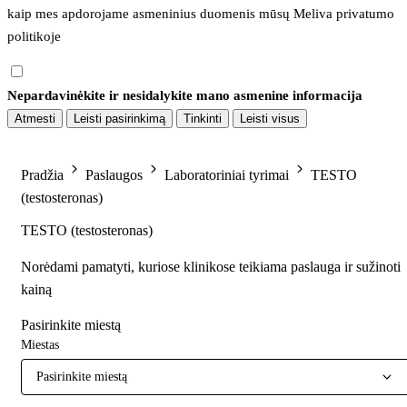
kaip mes apdorojame asmeninius duomenis mūsų 
Meliva privatumo 
politikoje
Nepardavinėkite ir nesidalykite mano asmenine informacija
Atmesti
Leisti pasirinkimą
Tinkinti
Leisti visus
Pradžia
Paslaugos
Laboratoriniai tyrimai
TESTO
(testosteronas)
TESTO (testosteronas)
Norėdami pamatyti, kuriose klinikose teikiama paslauga ir sužinoti
kainą
Pasirinkite miestą
Miestas
Pasirinkite miestą