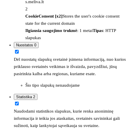
s.meliva.lt
2
CookieConsent [x2]
Stores the user's cookie consent
state for the current domain
Ilgiausia saugojimo trukmė
: 1 metai
Tipas
: HTTP
slapukas
Nuostatos
0
Dėl nuostatų slapukų svetainė įsimena informaciją, nuo kurios
priklauso svetainės veikimas ir išvaizda, pavyzdžiui, jūsų
pasirinkta kalba arba regionas, kuriame esate.
Šio tipo slapukų nenaudojame
Statistika
2
Naudodami statistikos slapukus, kurie renka anoniminę
informacija ir teikia jos ataskaitas, svetainės savininkai gali
sužinoti, kaip lankytojai sąveikauja su svetaine.