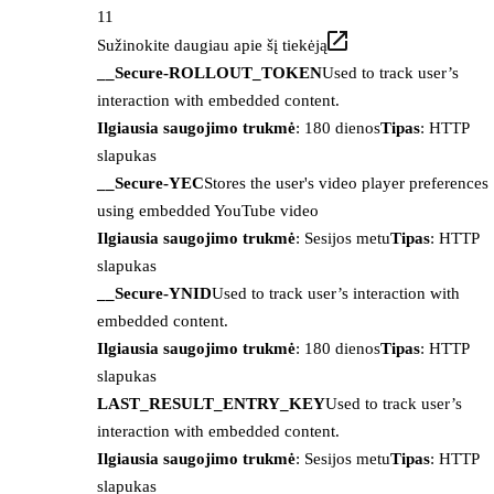
11
Sužinokite daugiau apie šį tiekėją
__Secure-ROLLOUT_TOKEN
Used to track user’s
interaction with embedded content.
Ilgiausia saugojimo trukmė
: 180 dienos
Tipas
: HTTP
slapukas
__Secure-YEC
Stores the user's video player preferences
using embedded YouTube video
Ilgiausia saugojimo trukmė
: Sesijos metu
Tipas
: HTTP
slapukas
__Secure-YNID
Used to track user’s interaction with
embedded content.
Ilgiausia saugojimo trukmė
: 180 dienos
Tipas
: HTTP
slapukas
LAST_RESULT_ENTRY_KEY
Used to track user’s
interaction with embedded content.
Ilgiausia saugojimo trukmė
: Sesijos metu
Tipas
: HTTP
slapukas