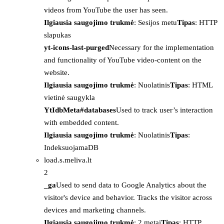
videos from YouTube the user has seen.
Ilgiausia saugojimo trukmė
: Sesijos metu
Tipas
: HTTP
slapukas
yt-icons-last-purged
Necessary for the implementation
and functionality of YouTube video-content on the
website.
Ilgiausia saugojimo trukmė
: Nuolatinis
Tipas
: HTML
vietinė saugykla
YtIdbMeta#databases
Used to track user’s interaction
with embedded content.
Ilgiausia saugojimo trukmė
: Nuolatinis
Tipas
:
IndeksuojamaDB
load.s.meliva.lt
2
_ga
Used to send data to Google Analytics about the
visitor's device and behavior. Tracks the visitor across
devices and marketing channels.
Ilgiausia saugojimo trukmė
: 2 metai
Tipas
: HTTP