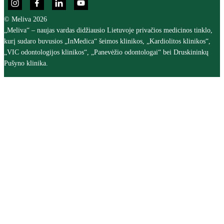
© Meliva 2026
„Meliva“ – naujas vardas didžiausio Lietuvoje privačios medicinos tinklo,
kurį sudaro buvusios „InMedica“ šeimos klinikos, „Kardiolitos klinikos“,
„VIC odontologijos klinikos“, „Panevėžio odontologai“ bei Druskininkų
Pušyno klinika.