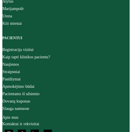
Alytus
Marijampolė
Utena
Kiti miestai
PACIENTUI
Registracija vizitui
Kaip tapti klinikos pacientu?
Naujienos
Straipsniai
Pasiūlymai
Apmokėjimo būdai
Pacientams iš užsienio
Dovanų kuponas
Slauga namuose
Apie mus
Kontaktai ir rekvizitai