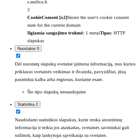
s.meliva.lt
2
CookieConsent [x2]
Stores the user's cookie consent
state for the current domain
Ilgiausia saugojimo trukmė
: 1 metai
Tipas
: HTTP
slapukas
Nuostatos
0
Dėl nuostatų slapukų svetainė įsimena informaciją, nuo kurios
priklauso svetainės veikimas ir išvaizda, pavyzdžiui, jūsų
pasirinkta kalba arba regionas, kuriame esate.
Šio tipo slapukų nenaudojame
Statistika
2
Naudodami statistikos slapukus, kurie renka anoniminę
informacija ir teikia jos ataskaitas, svetainės savininkai gali
sužinoti, kaip lankytojai sąveikauja su svetaine.