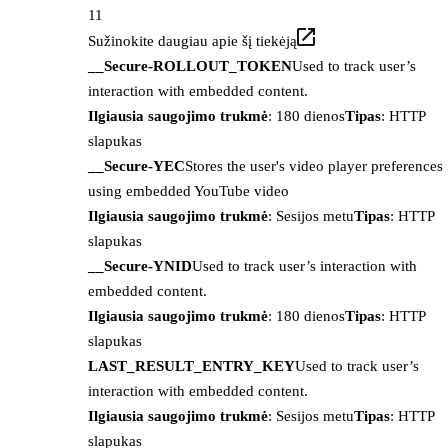
11
Sužinokite daugiau apie šį tiekėją
__Secure-ROLLOUT_TOKEN
Used to track user’s
interaction with embedded content.
Ilgiausia saugojimo trukmė
: 180 dienos
Tipas
: HTTP
slapukas
__Secure-YEC
Stores the user's video player preferences
using embedded YouTube video
Ilgiausia saugojimo trukmė
: Sesijos metu
Tipas
: HTTP
slapukas
__Secure-YNID
Used to track user’s interaction with
embedded content.
Ilgiausia saugojimo trukmė
: 180 dienos
Tipas
: HTTP
slapukas
LAST_RESULT_ENTRY_KEY
Used to track user’s
interaction with embedded content.
Ilgiausia saugojimo trukmė
: Sesijos metu
Tipas
: HTTP
slapukas