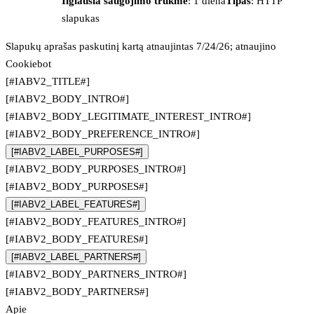
Ilgiausia saugojimo trukmė
: 1 diena
Tipas
: HTTP
slapukas
Slapukų aprašas paskutinį kartą atnaujintas 7/24/26; atnaujino
Cookiebot
[#IABV2_TITLE#]
[#IABV2_BODY_INTRO#]
[#IABV2_BODY_LEGITIMATE_INTEREST_INTRO#]
[#IABV2_BODY_PREFERENCE_INTRO#]
[#IABV2_LABEL_PURPOSES#]
[#IABV2_BODY_PURPOSES_INTRO#]
[#IABV2_BODY_PURPOSES#]
[#IABV2_LABEL_FEATURES#]
[#IABV2_BODY_FEATURES_INTRO#]
[#IABV2_BODY_FEATURES#]
[#IABV2_LABEL_PARTNERS#]
[#IABV2_BODY_PARTNERS_INTRO#]
[#IABV2_BODY_PARTNERS#]
Apie