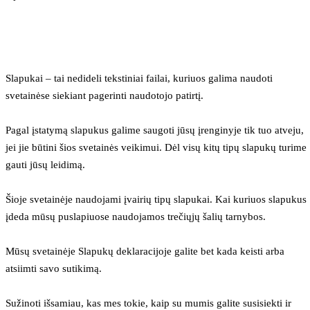
Slapukai – tai nedideli tekstiniai failai, kuriuos galima naudoti 
svetainėse siekiant pagerinti naudotojo patirtį.
Pagal įstatymą slapukus galime saugoti jūsų įrenginyje tik tuo atveju, 
jei jie būtini šios svetainės veikimui. Dėl visų kitų tipų slapukų turime 
gauti jūsų leidimą.
Šioje svetainėje naudojami įvairių tipų slapukai. Kai kuriuos slapukus 
įdeda mūsų puslapiuose naudojamos trečiųjų šalių tarnybos.
Mūsų svetainėje Slapukų deklaracijoje galite bet kada keisti arba 
atsiimti savo sutikimą.
Sužinoti išsamiau, kas mes tokie, kaip su mumis galite susisiekti ir 