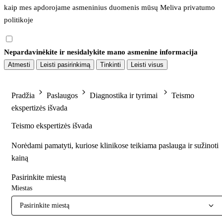
kaip mes apdorojame asmeninius duomenis mūsų 
Meliva privatumo 
politikoje
Nepardavinėkite ir nesidalykite mano asmenine informacija
Atmesti
Leisti pasirinkimą
Tinkinti
Leisti visus
Pradžia
Paslaugos
Diagnostika ir tyrimai
Teismo
ekspertizės išvada
Teismo ekspertizės išvada
Norėdami pamatyti, kuriose klinikose teikiama paslauga ir sužinoti
kainą
Pasirinkite miestą
Miestas
Pasirinkite miestą