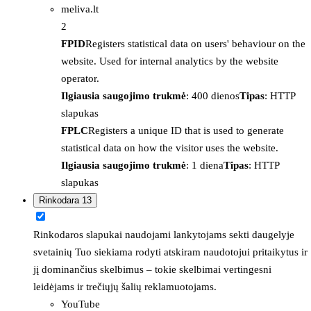
meliva.lt
2
FPID
Registers statistical data on users' behaviour on the
website. Used for internal analytics by the website
operator.
Ilgiausia saugojimo trukmė
: 400 dienos
Tipas
: HTTP
slapukas
FPLC
Registers a unique ID that is used to generate
statistical data on how the visitor uses the website.
Ilgiausia saugojimo trukmė
: 1 diena
Tipas
: HTTP
slapukas
Rinkodara
13
Rinkodaros slapukai naudojami lankytojams sekti daugelyje
svetainių Tuo siekiama rodyti atskiram naudotojui pritaikytus ir
jį dominančius skelbimus – tokie skelbimai vertingesni
leidėjams ir trečiųjų šalių reklamuotojams.
YouTube