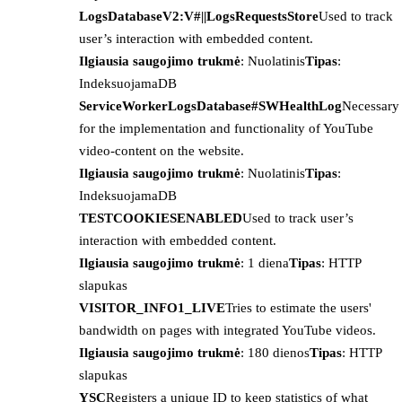
LogsDatabaseV2:V#||LogsRequestsStore
Used to track
user’s interaction with embedded content.
Ilgiausia saugojimo trukmė
: Nuolatinis
Tipas
:
IndeksuojamaDB
ServiceWorkerLogsDatabase#SWHealthLog
Necessary
for the implementation and functionality of YouTube
video-content on the website.
Ilgiausia saugojimo trukmė
: Nuolatinis
Tipas
:
IndeksuojamaDB
TESTCOOKIESENABLED
Used to track user’s
interaction with embedded content.
Ilgiausia saugojimo trukmė
: 1 diena
Tipas
: HTTP
slapukas
VISITOR_INFO1_LIVE
Tries to estimate the users'
bandwidth on pages with integrated YouTube videos.
Ilgiausia saugojimo trukmė
: 180 dienos
Tipas
: HTTP
slapukas
YSC
Registers a unique ID to keep statistics of what