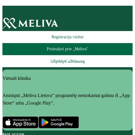
Registracija vizitui
Prisirašyti prie „Meliva“
Užpildyti užklausą
Virtuali klinika
Atsisiųsti „Meliva Lietuva“ programėlę nemokamai galima iš „App
Store“ arba „Google Play“.
PASLAUGOS