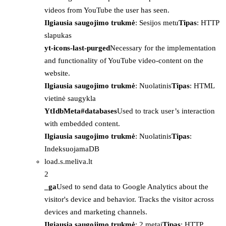
videos from YouTube the user has seen.
Ilgiausia saugojimo trukmė
: Sesijos metu
Tipas
: HTTP
slapukas
yt-icons-last-purged
Necessary for the implementation
and functionality of YouTube video-content on the
website.
Ilgiausia saugojimo trukmė
: Nuolatinis
Tipas
: HTML
vietinė saugykla
YtIdbMeta#databases
Used to track user’s interaction
with embedded content.
Ilgiausia saugojimo trukmė
: Nuolatinis
Tipas
:
IndeksuojamaDB
load.s.meliva.lt
2
_ga
Used to send data to Google Analytics about the
visitor's device and behavior. Tracks the visitor across
devices and marketing channels.
Ilgiausia saugojimo trukmė
: 2 metai
Tipas
: HTTP