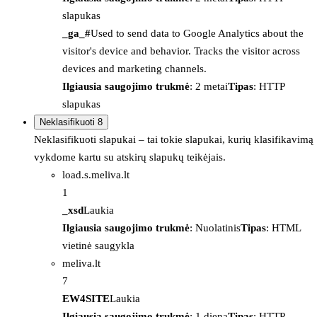
slapukas
_ga_#
Used to send data to Google Analytics about the
visitor's device and behavior. Tracks the visitor across
devices and marketing channels.
Ilgiausia saugojimo trukmė
: 2 metai
Tipas
: HTTP
slapukas
Neklasifikuoti
8
Neklasifikuoti slapukai – tai tokie slapukai, kurių klasifikavimą
vykdome kartu su atskirų slapukų teikėjais.
load.s.meliva.lt
1
_xsd
Laukia
Ilgiausia saugojimo trukmė
: Nuolatinis
Tipas
: HTML
vietinė saugykla
meliva.lt
7
EW4SITE
Laukia
Ilgiausia saugojimo trukmė
: 1 diena
Tipas
: HTTP