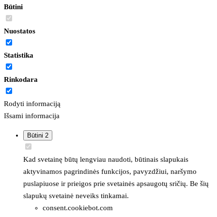
Būtini
Nuostatos
Statistika
Rinkodara
Rodyti informaciją
Išsami informacija
Būtini
2
Kad svetainę būtų lengviau naudoti, būtinais slapukais
aktyvinamos pagrindinės funkcijos, pavyzdžiui, naršymo
puslapiuose ir prieigos prie svetainės apsaugotų sričių. Be šių
slapukų svetainė neveiks tinkamai.
consent.cookiebot.com