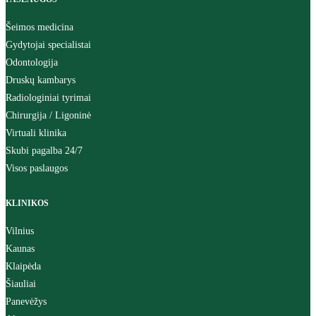
Šeimos medicina
Gydytojai specialistai
Odontologija
Druskų kambarys
Radiologiniai tyrimai
Chirurgija / Ligoninė
Virtuali klinika
Skubi pagalba 24/7
Visos paslaugos
KLINIKOS
Vilnius
Kaunas
Klaipėda
Šiauliai
Panevėžys