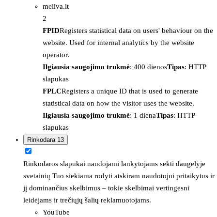
meliva.lt
2
FPID
Registers statistical data on users' behaviour on the
website. Used for internal analytics by the website
operator.
Ilgiausia saugojimo trukmė
: 400 dienos
Tipas
: HTTP
slapukas
FPLC
Registers a unique ID that is used to generate
statistical data on how the visitor uses the website.
Ilgiausia saugojimo trukmė
: 1 diena
Tipas
: HTTP
slapukas
Rinkodara
13
Rinkodaros slapukai naudojami lankytojams sekti daugelyje
svetainių Tuo siekiama rodyti atskiram naudotojui pritaikytus ir
jį dominančius skelbimus – tokie skelbimai vertingesni
leidėjams ir trečiųjų šalių reklamuotojams.
YouTube