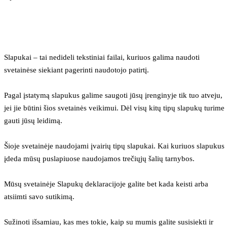
Slapukai – tai nedideli tekstiniai failai, kuriuos galima naudoti 
svetainėse siekiant pagerinti naudotojo patirtį.
Pagal įstatymą slapukus galime saugoti jūsų įrenginyje tik tuo atveju, 
jei jie būtini šios svetainės veikimui. Dėl visų kitų tipų slapukų turime 
gauti jūsų leidimą.
Šioje svetainėje naudojami įvairių tipų slapukai. Kai kuriuos slapukus 
įdeda mūsų puslapiuose naudojamos trečiųjų šalių tarnybos.
Mūsų svetainėje Slapukų deklaracijoje galite bet kada keisti arba 
atsiimti savo sutikimą.
Sužinoti išsamiau, kas mes tokie, kaip su mumis galite susisiekti ir 