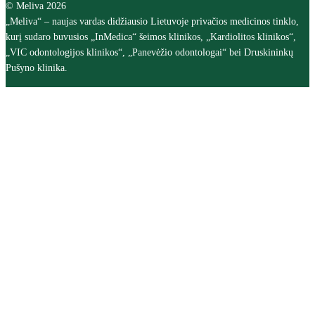
© Meliva 2026
„Meliva“ – naujas vardas didžiausio Lietuvoje privačios medicinos tinklo,
kurį sudaro buvusios „InMedica“ šeimos klinikos, „Kardiolitos klinikos“,
„VIC odontologijos klinikos“, „Panevėžio odontologai“ bei Druskininkų
Pušyno klinika.