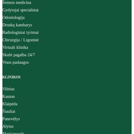
Šeimos medicina
Gydytojai specialistai
Odontologija
Druskų kambarys
Radiologiniai tyrimai
Chirurgija / Ligoninė
Virtuali klinika
Skubi pagalba 24/7
Visos paslaugos
KLINIKOS
Vilnius
Kaunas
Klaipėda
Šiauliai
Panevėžys
Alytus
Marijampolė