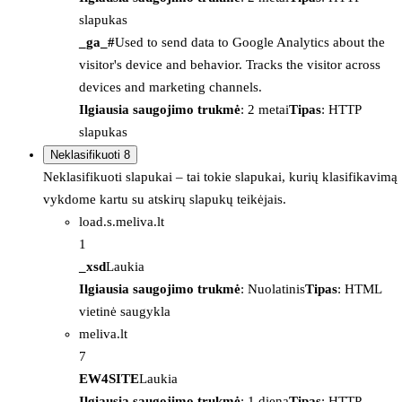
slapukas
_ga_#
Used to send data to Google Analytics about the
visitor's device and behavior. Tracks the visitor across
devices and marketing channels.
Ilgiausia saugojimo trukmė
: 2 metai
Tipas
: HTTP
slapukas
Neklasifikuoti
8
Neklasifikuoti slapukai – tai tokie slapukai, kurių klasifikavimą
vykdome kartu su atskirų slapukų teikėjais.
load.s.meliva.lt
1
_xsd
Laukia
Ilgiausia saugojimo trukmė
: Nuolatinis
Tipas
: HTML
vietinė saugykla
meliva.lt
7
EW4SITE
Laukia
Ilgiausia saugojimo trukmė
: 1 diena
Tipas
: HTTP