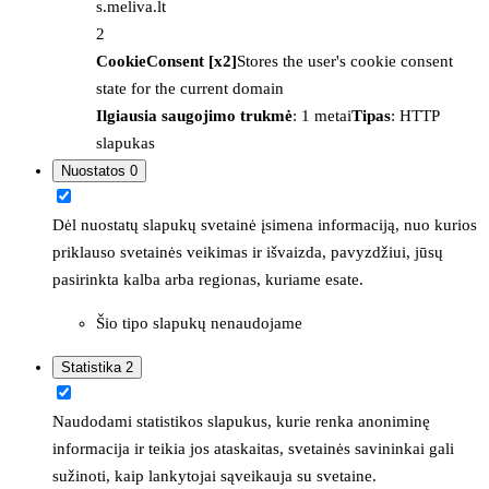
s.meliva.lt
2
CookieConsent [x2]
Stores the user's cookie consent
state for the current domain
Ilgiausia saugojimo trukmė
: 1 metai
Tipas
: HTTP
slapukas
Nuostatos
0
Dėl nuostatų slapukų svetainė įsimena informaciją, nuo kurios
priklauso svetainės veikimas ir išvaizda, pavyzdžiui, jūsų
pasirinkta kalba arba regionas, kuriame esate.
Šio tipo slapukų nenaudojame
Statistika
2
Naudodami statistikos slapukus, kurie renka anoniminę
informacija ir teikia jos ataskaitas, svetainės savininkai gali
sužinoti, kaip lankytojai sąveikauja su svetaine.