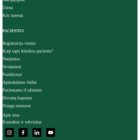
Utena
Kiti miestai
PACIENTUI
Registracija vizitui
Kaip tapti klinikos pacientu?
Naujienos
Straipsniai
Pasiūlymai
Apmokėjimo būdai
Pacientams iš užsienio
Dovanų kuponas
Slauga namuose
Apie mus
Kontaktai ir rekvizitai