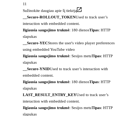
11
Sužinokite daugiau apie šį tiekėją
__Secure-ROLLOUT_TOKEN
Used to track user’s
interaction with embedded content.
Ilgiausia saugojimo trukmė
: 180 dienos
Tipas
: HTTP
slapukas
__Secure-YEC
Stores the user's video player preferences
using embedded YouTube video
Ilgiausia saugojimo trukmė
: Sesijos metu
Tipas
: HTTP
slapukas
__Secure-YNID
Used to track user’s interaction with
embedded content.
Ilgiausia saugojimo trukmė
: 180 dienos
Tipas
: HTTP
slapukas
LAST_RESULT_ENTRY_KEY
Used to track user’s
interaction with embedded content.
Ilgiausia saugojimo trukmė
: Sesijos metu
Tipas
: HTTP
slapukas