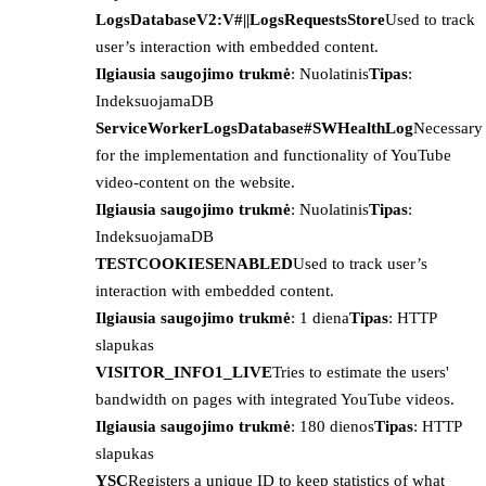
LogsDatabaseV2:V#||LogsRequestsStore
Used to track
user’s interaction with embedded content.
Ilgiausia saugojimo trukmė
: Nuolatinis
Tipas
:
IndeksuojamaDB
ServiceWorkerLogsDatabase#SWHealthLog
Necessary
for the implementation and functionality of YouTube
video-content on the website.
Ilgiausia saugojimo trukmė
: Nuolatinis
Tipas
:
IndeksuojamaDB
TESTCOOKIESENABLED
Used to track user’s
interaction with embedded content.
Ilgiausia saugojimo trukmė
: 1 diena
Tipas
: HTTP
slapukas
VISITOR_INFO1_LIVE
Tries to estimate the users'
bandwidth on pages with integrated YouTube videos.
Ilgiausia saugojimo trukmė
: 180 dienos
Tipas
: HTTP
slapukas
YSC
Registers a unique ID to keep statistics of what