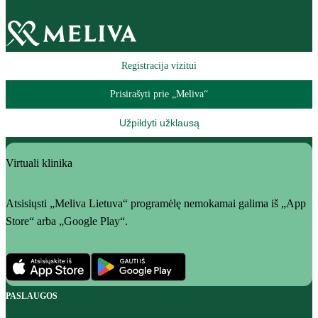
Registracija vizitui
Prisirašyti prie „Meliva“
Užpildyti užklausą
Virtuali klinika
Atsisiųsti „Meliva Lietuva“ programėlę nemokamai galima iš „App
Store“ arba „Google Play“.
PASLAUGOS