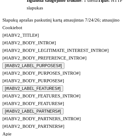
Ilgiausia saugojimo trukmė
: 1 diena
Tipas
: HTTP
slapukas
Slapukų aprašas paskutinį kartą atnaujintas 7/24/26; atnaujino
Cookiebot
[#IABV2_TITLE#]
[#IABV2_BODY_INTRO#]
[#IABV2_BODY_LEGITIMATE_INTEREST_INTRO#]
[#IABV2_BODY_PREFERENCE_INTRO#]
[#IABV2_LABEL_PURPOSES#]
[#IABV2_BODY_PURPOSES_INTRO#]
[#IABV2_BODY_PURPOSES#]
[#IABV2_LABEL_FEATURES#]
[#IABV2_BODY_FEATURES_INTRO#]
[#IABV2_BODY_FEATURES#]
[#IABV2_LABEL_PARTNERS#]
[#IABV2_BODY_PARTNERS_INTRO#]
[#IABV2_BODY_PARTNERS#]
Apie