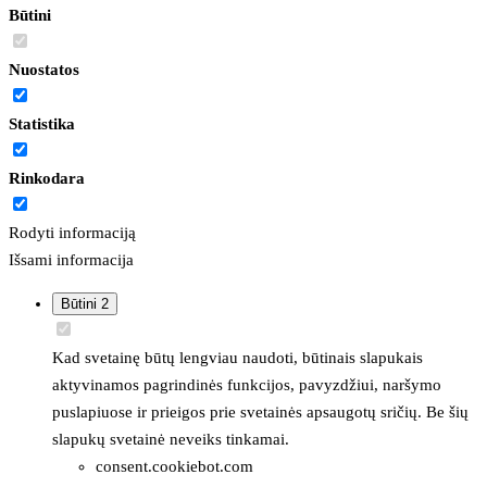
Būtini
Nuostatos
Statistika
Rinkodara
Rodyti informaciją
Išsami informacija
Būtini
2
Kad svetainę būtų lengviau naudoti, būtinais slapukais
aktyvinamos pagrindinės funkcijos, pavyzdžiui, naršymo
puslapiuose ir prieigos prie svetainės apsaugotų sričių. Be šių
slapukų svetainė neveiks tinkamai.
consent.cookiebot.com