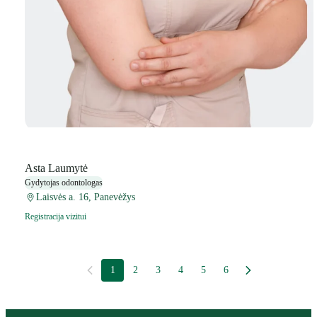
Asta Laumytė
Gydytojas odontologas
Laisvės a. 16, Panevėžys
Registracija vizitui
1
2
3
4
5
6