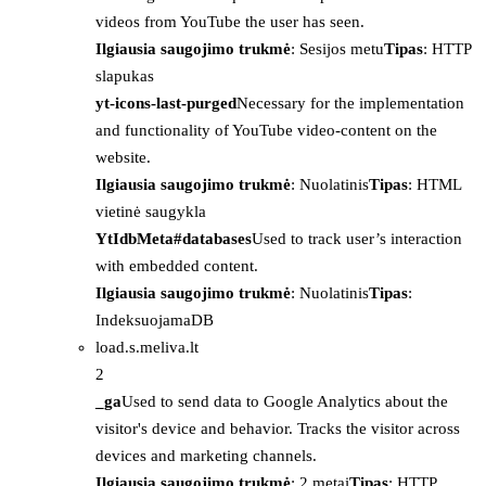
videos from YouTube the user has seen.
Ilgiausia saugojimo trukmė
: Sesijos metu
Tipas
: HTTP
slapukas
yt-icons-last-purged
Necessary for the implementation
and functionality of YouTube video-content on the
website.
Ilgiausia saugojimo trukmė
: Nuolatinis
Tipas
: HTML
vietinė saugykla
YtIdbMeta#databases
Used to track user’s interaction
with embedded content.
Ilgiausia saugojimo trukmė
: Nuolatinis
Tipas
:
IndeksuojamaDB
load.s.meliva.lt
2
_ga
Used to send data to Google Analytics about the
visitor's device and behavior. Tracks the visitor across
devices and marketing channels.
Ilgiausia saugojimo trukmė
: 2 metai
Tipas
: HTTP