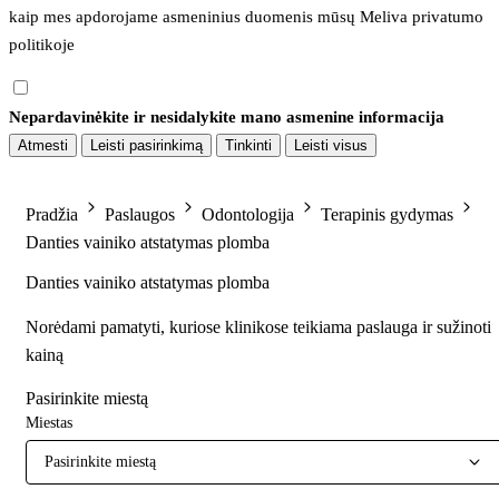
kaip mes apdorojame asmeninius duomenis mūsų 
Meliva privatumo 
politikoje
Nepardavinėkite ir nesidalykite mano asmenine informacija
Atmesti
Leisti pasirinkimą
Tinkinti
Leisti visus
Pradžia
Paslaugos
Odontologija
Terapinis gydymas
Danties vainiko atstatymas plomba
Danties vainiko atstatymas plomba
Norėdami pamatyti, kuriose klinikose teikiama paslauga ir sužinoti
kainą
Pasirinkite miestą
Miestas
Pasirinkite miestą