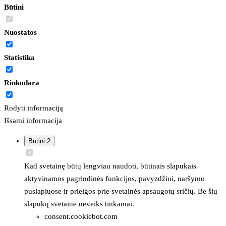
Būtini
Nuostatos
Statistika
Rinkodara
Rodyti informaciją
Išsami informacija
Būtini
2
Kad svetainę būtų lengviau naudoti, būtinais slapukais
aktyvinamos pagrindinės funkcijos, pavyzdžiui, naršymo
puslapiuose ir prieigos prie svetainės apsaugotų sričių. Be šių
slapukų svetainė neveiks tinkamai.
consent.cookiebot.com