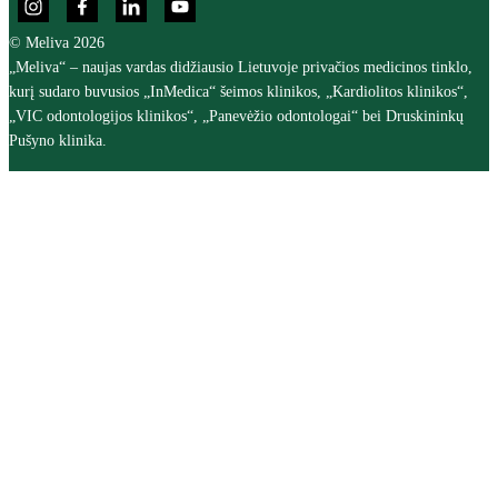
© Meliva 2026
„Meliva“ – naujas vardas didžiausio Lietuvoje privačios medicinos tinklo,
kurį sudaro buvusios „InMedica“ šeimos klinikos, „Kardiolitos klinikos“,
„VIC odontologijos klinikos“, „Panevėžio odontologai“ bei Druskininkų
Pušyno klinika.