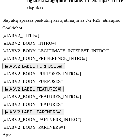
Ilgiausia saugojimo trukmė
: 1 diena
Tipas
: HTTP
slapukas
Slapukų aprašas paskutinį kartą atnaujintas 7/24/26; atnaujino
Cookiebot
[#IABV2_TITLE#]
[#IABV2_BODY_INTRO#]
[#IABV2_BODY_LEGITIMATE_INTEREST_INTRO#]
[#IABV2_BODY_PREFERENCE_INTRO#]
[#IABV2_LABEL_PURPOSES#]
[#IABV2_BODY_PURPOSES_INTRO#]
[#IABV2_BODY_PURPOSES#]
[#IABV2_LABEL_FEATURES#]
[#IABV2_BODY_FEATURES_INTRO#]
[#IABV2_BODY_FEATURES#]
[#IABV2_LABEL_PARTNERS#]
[#IABV2_BODY_PARTNERS_INTRO#]
[#IABV2_BODY_PARTNERS#]
Apie