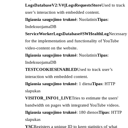
LogsDatabaseV2:V#||LogsRequestsStore
Used to track
user’s interaction with embedded content.
Ilgiausia saugojimo trukmė
: Nuolatinis
Tipas
:
IndeksuojamaDB
ServiceWorkerLogsDatabase#SWHealthLog
Necessary
for the implementation and functionality of YouTube
video-content on the website.
Ilgiausia saugojimo trukmė
: Nuolatinis
Tipas
:
IndeksuojamaDB
TESTCOOKIESENABLED
Used to track user’s
interaction with embedded content.
Ilgiausia saugojimo trukmė
: 1 diena
Tipas
: HTTP
slapukas
VISITOR_INFO1_LIVE
Tries to estimate the users'
bandwidth on pages with integrated YouTube videos.
Ilgiausia saugojimo trukmė
: 180 dienos
Tipas
: HTTP
slapukas
YSC
Registers a unique ID to keep statistics of what