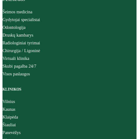
Šeimos medicina
Gydytojai specialistai
Odontologija
Druskų kambarys
Radiologiniai tyrimai
Chirurgija / Ligoninė
Virtuali klinika
Skubi pagalba 24/7
Visos paslaugos
KLINIKOS
Vilnius
Kaunas
Klaipėda
Šiauliai
Panevėžys