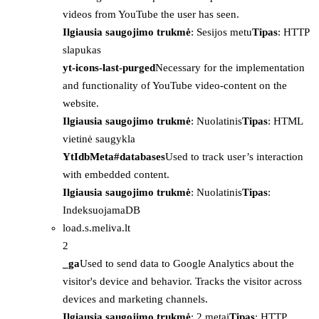
videos from YouTube the user has seen.
Ilgiausia saugojimo trukmė
: Sesijos metu
Tipas
: HTTP
slapukas
yt-icons-last-purged
Necessary for the implementation
and functionality of YouTube video-content on the
website.
Ilgiausia saugojimo trukmė
: Nuolatinis
Tipas
: HTML
vietinė saugykla
YtIdbMeta#databases
Used to track user’s interaction
with embedded content.
Ilgiausia saugojimo trukmė
: Nuolatinis
Tipas
:
IndeksuojamaDB
load.s.meliva.lt
2
_ga
Used to send data to Google Analytics about the
visitor's device and behavior. Tracks the visitor across
devices and marketing channels.
Ilgiausia saugojimo trukmė
: 2 metai
Tipas
: HTTP