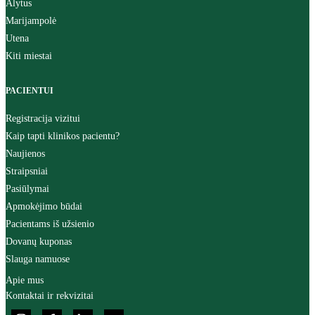
Alytus
Marijampolė
Utena
Kiti miestai
PACIENTUI
Registracija vizitui
Kaip tapti klinikos pacientu?
Naujienos
Straipsniai
Pasiūlymai
Apmokėjimo būdai
Pacientams iš užsienio
Dovanų kuponas
Slauga namuose
Apie mus
Kontaktai ir rekvizitai