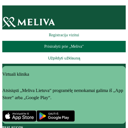
Registracija vizitui
Prisirašyti prie „Meliva“
Užpildyti užklausą
Virtuali klinika
Atsisiųsti „Meliva Lietuva“ programėlę nemokamai galima iš „App
Store“ arba „Google Play“.
PASLAUGOS