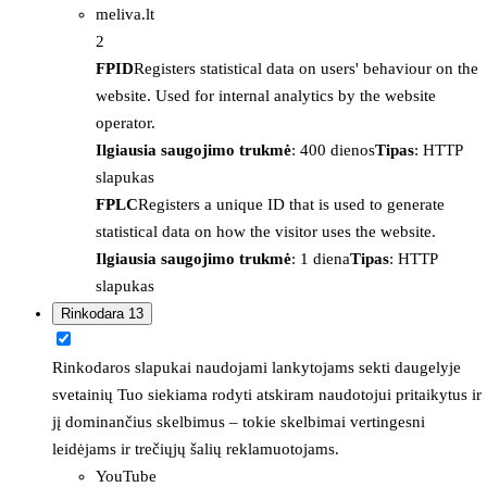
meliva.lt
2
FPID
Registers statistical data on users' behaviour on the
website. Used for internal analytics by the website
operator.
Ilgiausia saugojimo trukmė
: 400 dienos
Tipas
: HTTP
slapukas
FPLC
Registers a unique ID that is used to generate
statistical data on how the visitor uses the website.
Ilgiausia saugojimo trukmė
: 1 diena
Tipas
: HTTP
slapukas
Rinkodara
13
Rinkodaros slapukai naudojami lankytojams sekti daugelyje
svetainių Tuo siekiama rodyti atskiram naudotojui pritaikytus ir
jį dominančius skelbimus – tokie skelbimai vertingesni
leidėjams ir trečiųjų šalių reklamuotojams.
YouTube