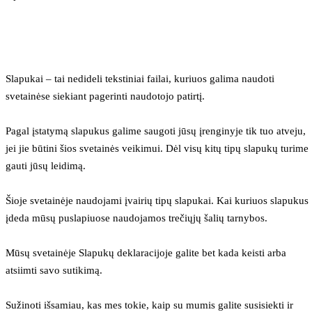
Slapukai – tai nedideli tekstiniai failai, kuriuos galima naudoti 
svetainėse siekiant pagerinti naudotojo patirtį.
Pagal įstatymą slapukus galime saugoti jūsų įrenginyje tik tuo atveju, 
jei jie būtini šios svetainės veikimui. Dėl visų kitų tipų slapukų turime 
gauti jūsų leidimą.
Šioje svetainėje naudojami įvairių tipų slapukai. Kai kuriuos slapukus 
įdeda mūsų puslapiuose naudojamos trečiųjų šalių tarnybos.
Mūsų svetainėje Slapukų deklaracijoje galite bet kada keisti arba 
atsiimti savo sutikimą.
Sužinoti išsamiau, kas mes tokie, kaip su mumis galite susisiekti ir 