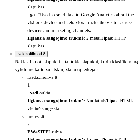
slapukas
_ga_#
Used to send data to Google Analytics about the
visitor's device and behavior. Tracks the visitor across
devices and marketing channels.
Ilgiausia saugojimo trukmė
: 2 metai
Tipas
: HTTP
slapukas
Neklasifikuoti
8
Neklasifikuoti slapukai – tai tokie slapukai, kurių klasifikavimą
vykdome kartu su atskirų slapukų teikėjais.
load.s.meliva.lt
1
_xsd
Laukia
Ilgiausia saugojimo trukmė
: Nuolatinis
Tipas
: HTML
vietinė saugykla
meliva.lt
7
EW4SITE
Laukia
Ilgiausia saugojimo trukmė
: 1 diena
Tipas
: HTTP