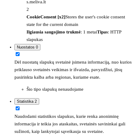
s.meliva.lt
2
CookieConsent [x2]
Stores the user's cookie consent
state for the current domain
Ilgiausia saugojimo trukmė
: 1 metai
Tipas
: HTTP
slapukas
Nuostatos
0
Dėl nuostatų slapukų svetainė įsimena informaciją, nuo kurios
priklauso svetainės veikimas ir išvaizda, pavyzdžiui, jūsų
pasirinkta kalba arba regionas, kuriame esate.
Šio tipo slapukų nenaudojame
Statistika
2
Naudodami statistikos slapukus, kurie renka anoniminę
informacija ir teikia jos ataskaitas, svetainės savininkai gali
sužinoti, kaip lankytojai sąveikauja su svetaine.