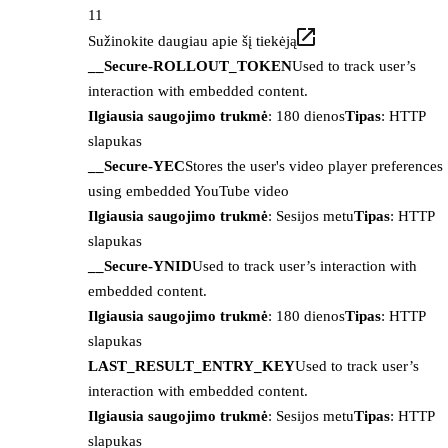
11
Sužinokite daugiau apie šį tiekėją
__Secure-ROLLOUT_TOKEN
Used to track user’s
interaction with embedded content.
Ilgiausia saugojimo trukmė
: 180 dienos
Tipas
: HTTP
slapukas
__Secure-YEC
Stores the user's video player preferences
using embedded YouTube video
Ilgiausia saugojimo trukmė
: Sesijos metu
Tipas
: HTTP
slapukas
__Secure-YNID
Used to track user’s interaction with
embedded content.
Ilgiausia saugojimo trukmė
: 180 dienos
Tipas
: HTTP
slapukas
LAST_RESULT_ENTRY_KEY
Used to track user’s
interaction with embedded content.
Ilgiausia saugojimo trukmė
: Sesijos metu
Tipas
: HTTP
slapukas