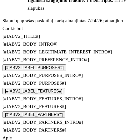
Ilgiausia saugojimo trukmė
: 1 diena
Tipas
: HTTP
slapukas
Slapukų aprašas paskutinį kartą atnaujintas 7/24/26; atnaujino
Cookiebot
[#IABV2_TITLE#]
[#IABV2_BODY_INTRO#]
[#IABV2_BODY_LEGITIMATE_INTEREST_INTRO#]
[#IABV2_BODY_PREFERENCE_INTRO#]
[#IABV2_LABEL_PURPOSES#]
[#IABV2_BODY_PURPOSES_INTRO#]
[#IABV2_BODY_PURPOSES#]
[#IABV2_LABEL_FEATURES#]
[#IABV2_BODY_FEATURES_INTRO#]
[#IABV2_BODY_FEATURES#]
[#IABV2_LABEL_PARTNERS#]
[#IABV2_BODY_PARTNERS_INTRO#]
[#IABV2_BODY_PARTNERS#]
Apie