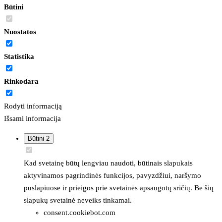
Būtini
Nuostatos
Statistika
Rinkodara
Rodyti informaciją
Išsami informacija
Būtini
2
Kad svetainę būtų lengviau naudoti, būtinais slapukais
aktyvinamos pagrindinės funkcijos, pavyzdžiui, naršymo
puslapiuose ir prieigos prie svetainės apsaugotų sričių. Be šių
slapukų svetainė neveiks tinkamai.
consent.cookiebot.com