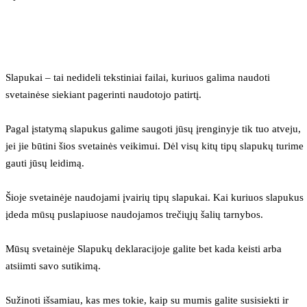
Slapukai – tai nedideli tekstiniai failai, kuriuos galima naudoti 
svetainėse siekiant pagerinti naudotojo patirtį.
Pagal įstatymą slapukus galime saugoti jūsų įrenginyje tik tuo atveju, 
jei jie būtini šios svetainės veikimui. Dėl visų kitų tipų slapukų turime 
gauti jūsų leidimą.
Šioje svetainėje naudojami įvairių tipų slapukai. Kai kuriuos slapukus 
įdeda mūsų puslapiuose naudojamos trečiųjų šalių tarnybos.
Mūsų svetainėje Slapukų deklaracijoje galite bet kada keisti arba 
atsiimti savo sutikimą.
Sužinoti išsamiau, kas mes tokie, kaip su mumis galite susisiekti ir 