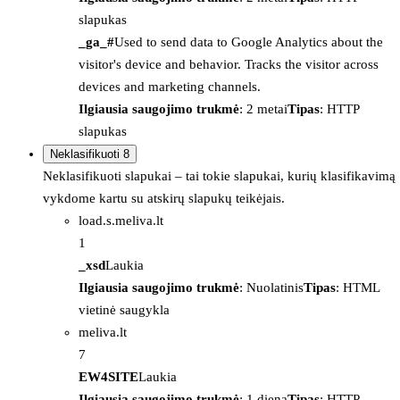
slapukas
_ga_#
Used to send data to Google Analytics about the
visitor's device and behavior. Tracks the visitor across
devices and marketing channels.
Ilgiausia saugojimo trukmė
: 2 metai
Tipas
: HTTP
slapukas
Neklasifikuoti
8
Neklasifikuoti slapukai – tai tokie slapukai, kurių klasifikavimą
vykdome kartu su atskirų slapukų teikėjais.
load.s.meliva.lt
1
_xsd
Laukia
Ilgiausia saugojimo trukmė
: Nuolatinis
Tipas
: HTML
vietinė saugykla
meliva.lt
7
EW4SITE
Laukia
Ilgiausia saugojimo trukmė
: 1 diena
Tipas
: HTTP