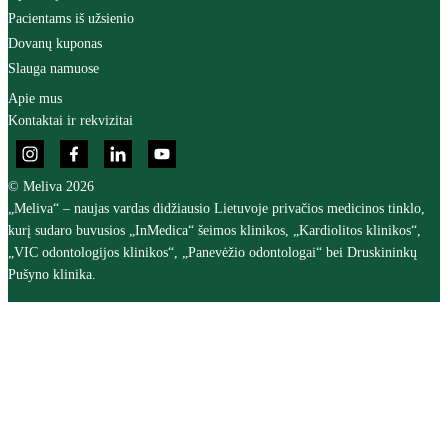
Pacientams iš užsienio
Dovanų kuponas
Slauga namuose
Apie mus
Kontaktai ir rekvizitai
© Meliva 2026
„Meliva“ – naujas vardas didžiausio Lietuvoje privačios medicinos tinklo,
kurį sudaro buvusios „InMedica“ šeimos klinikos, „Kardiolitos klinikos“,
„VIC odontologijos klinikos“, „Panevėžio odontologai“ bei Druskininkų
Pušyno klinika.