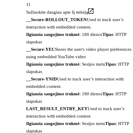
11
Sužinokite daugiau apie šį tiekėją
__Secure-ROLLOUT_TOKEN
Used to track user’s
interaction with embedded content.
Ilgiausia saugojimo trukmė
: 180 dienos
Tipas
: HTTP
slapukas
__Secure-YEC
Stores the user's video player preferences
using embedded YouTube video
Ilgiausia saugojimo trukmė
: Sesijos metu
Tipas
: HTTP
slapukas
__Secure-YNID
Used to track user’s interaction with
embedded content.
Ilgiausia saugojimo trukmė
: 180 dienos
Tipas
: HTTP
slapukas
LAST_RESULT_ENTRY_KEY
Used to track user’s
interaction with embedded content.
Ilgiausia saugojimo trukmė
: Sesijos metu
Tipas
: HTTP
slapukas