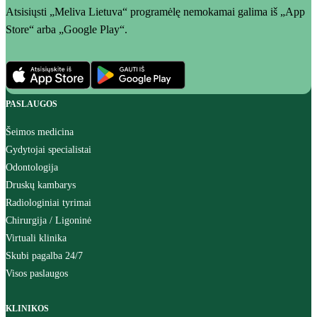
Atsisiųsti „Meliva Lietuva“ programėlę nemokamai galima iš „App
Store“ arba „Google Play“.
PASLAUGOS
Šeimos medicina
Gydytojai specialistai
Odontologija
Druskų kambarys
Radiologiniai tyrimai
Chirurgija / Ligoninė
Virtuali klinika
Skubi pagalba 24/7
Visos paslaugos
KLINIKOS