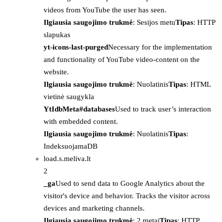
videos from YouTube the user has seen.
Ilgiausia saugojimo trukmė
: Sesijos metu
Tipas
: HTTP
slapukas
yt-icons-last-purged
Necessary for the implementation
and functionality of YouTube video-content on the
website.
Ilgiausia saugojimo trukmė
: Nuolatinis
Tipas
: HTML
vietinė saugykla
YtIdbMeta#databases
Used to track user’s interaction
with embedded content.
Ilgiausia saugojimo trukmė
: Nuolatinis
Tipas
:
IndeksuojamaDB
load.s.meliva.lt
2
_ga
Used to send data to Google Analytics about the
visitor's device and behavior. Tracks the visitor across
devices and marketing channels.
Ilgiausia saugojimo trukmė
: 2 metai
Tipas
: HTTP