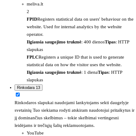
meliva.lt
2
FPID
Registers statistical data on users' behaviour on the
website. Used for internal analytics by the website
operator.
Ilgiausia saugojimo trukmė
: 400 dienos
Tipas
: HTTP
slapukas
FPLC
Registers a unique ID that is used to generate
statistical data on how the visitor uses the website.
Ilgiausia saugojimo trukmė
: 1 diena
Tipas
: HTTP
slapukas
Rinkodara
13
Rinkodaros slapukai naudojami lankytojams sekti daugelyje
svetainių Tuo siekiama rodyti atskiram naudotojui pritaikytus ir
jį dominančius skelbimus – tokie skelbimai vertingesni
leidėjams ir trečiųjų šalių reklamuotojams.
YouTube