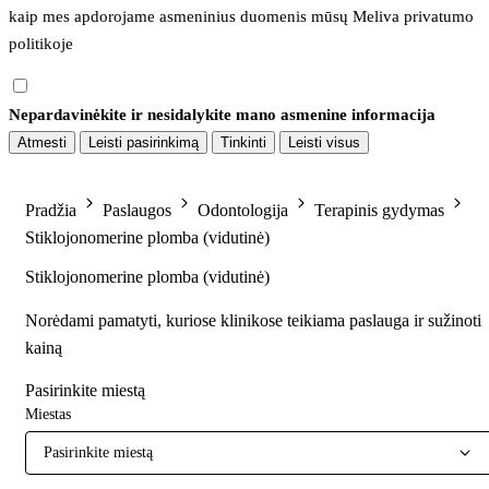
kaip mes apdorojame asmeninius duomenis mūsų 
Meliva privatumo 
politikoje
Nepardavinėkite ir nesidalykite mano asmenine informacija
Atmesti
Leisti pasirinkimą
Tinkinti
Leisti visus
Pradžia
Paslaugos
Odontologija
Terapinis gydymas
Stiklojonomerine plomba (vidutinė)
Stiklojonomerine plomba (vidutinė)
Norėdami pamatyti, kuriose klinikose teikiama paslauga ir sužinoti
kainą
Pasirinkite miestą
Miestas
Pasirinkite miestą