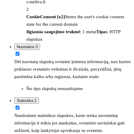
s.meliva.lt
2
CookieConsent [x2]
Stores the user's cookie consent
state for the current domain
Ilgiausia saugojimo trukmė
: 1 metai
Tipas
: HTTP
slapukas
Nuostatos
0
Dėl nuostatų slapukų svetainė įsimena informaciją, nuo kurios
priklauso svetainės veikimas ir išvaizda, pavyzdžiui, jūsų
pasirinkta kalba arba regionas, kuriame esate.
Šio tipo slapukų nenaudojame
Statistika
2
Naudodami statistikos slapukus, kurie renka anoniminę
informacija ir teikia jos ataskaitas, svetainės savininkai gali
sužinoti, kaip lankytojai sąveikauja su svetaine.