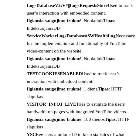
LogsDatabaseV2:V#||LogsRequestsStore
Used to track
user’s interaction with embedded content.
Ilgiausia saugojimo trukmė
: Nuolatinis
Tipas
:
IndeksuojamaDB
ServiceWorkerLogsDatabase#SWHealthLog
Necessary
for the implementation and functionality of YouTube
video-content on the website.
Ilgiausia saugojimo trukmė
: Nuolatinis
Tipas
:
IndeksuojamaDB
TESTCOOKIESENABLED
Used to track user’s
interaction with embedded content.
Ilgiausia saugojimo trukmė
: 1 diena
Tipas
: HTTP
slapukas
VISITOR_INFO1_LIVE
Tries to estimate the users'
bandwidth on pages with integrated YouTube videos.
Ilgiausia saugojimo trukmė
: 180 dienos
Tipas
: HTTP
slapukas
YSC
Registers a unique ID to keep statistics of what