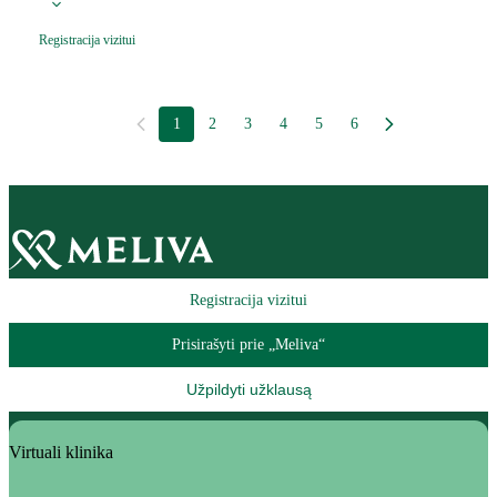
Registracija vizitui
1
2
3
4
5
6
Registracija vizitui
Prisirašyti prie „Meliva“
Užpildyti užklausą
Virtuali klinika