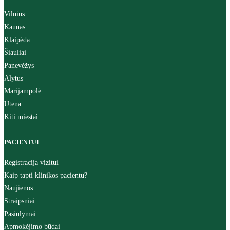
Vilnius
Kaunas
Klaipėda
Šiauliai
Panevėžys
Alytus
Marijampolė
Utena
Kiti miestai
PACIENTUI
Registracija vizitui
Kaip tapti klinikos pacientu?
Naujienos
Straipsniai
Pasiūlymai
Apmokėjimo būdai