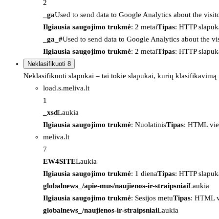
2
_ga
Used to send data to Google Analytics about the visit
Ilgiausia saugojimo trukmė
: 2 metai
Tipas
: HTTP slapuk
_ga_#
Used to send data to Google Analytics about the vis
Ilgiausia saugojimo trukmė
: 2 metai
Tipas
: HTTP slapuk
Neklasifikuoti
8
Neklasifikuoti slapukai – tai tokie slapukai, kurių klasifikavimą
load.s.meliva.lt
1
_xsd
Laukia
Ilgiausia saugojimo trukmė
: Nuolatinis
Tipas
: HTML vie
meliva.lt
7
EW4SITE
Laukia
Ilgiausia saugojimo trukmė
: 1 diena
Tipas
: HTTP slapuk
globalnews_/apie-mus/naujienos-ir-straipsniai
Laukia
Ilgiausia saugojimo trukmė
: Sesijos metu
Tipas
: HTML v
globalnews_/naujienos-ir-straipsniai
Laukia