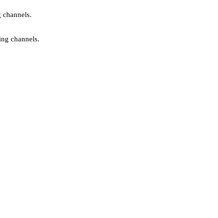
g channels.
ing channels.