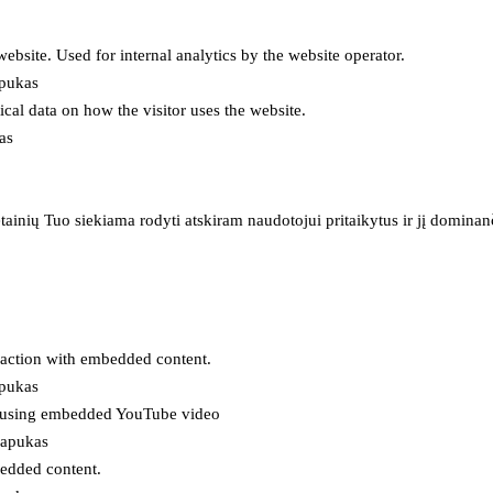
 website. Used for internal analytics by the website operator.
apukas
tical data on how the visitor uses the website.
as
inių Tuo siekiama rodyti atskiram naudotojui pritaikytus ir jį dominanči
eraction with embedded content.
apukas
es using embedded YouTube video
lapukas
bedded content.