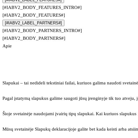
[#IABV2_BODY_FEATURES_INTRO#]
[#IABV2_BODY_FEATURES#]
[#IABV2_LABEL_PARTNERS#]
[#IABV2_BODY_PARTNERS_INTRO#]
[#IABV2_BODY_PARTNERS#]
Apie
Slapukai – tai nedideli tekstiniai failai, kuriuos galima naudoti svetainė
Pagal įstatymą slapukus galime saugoti jūsų įrenginyje tik tuo atveju, j
Šioje svetainėje naudojami įvairių tipų slapukai. Kai kuriuos slapuku
Mūsų svetainėje Slapukų deklaracijoje galite bet kada keisti arba atsii