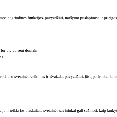
mos pagrindinės funkcijos, pavyzdžiui, naršymo puslapiuose ir prieigos 
e for the current domain
as
iklauso svetainės veikimas ir išvaizda, pavyzdžiui, jūsų pasirinkta kalb
 ir teikia jos ataskaitas, svetainės savininkai gali sužinoti, kaip lanky