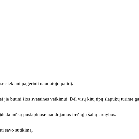
se siekiant pagerinti naudotojo patirtį.
ei jie būtini šios svetainės veikimui. Dėl visų kitų tipų slapukų turime ga
s įdeda mūsų puslapiuose naudojamos trečiųjų šalių tarnybos.
mti savo sutikimą.