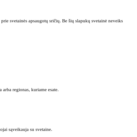
prie svetainės apsaugotų sričių. Be šių slapukų svetainė neveiks
a arba regionas, kuriame esate.
tojai sąveikauja su svetaine.