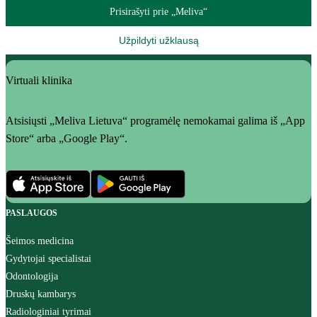
Prisirašyti prie „Meliva“
Užpildyti užklausą
Virtuali klinika
Atsisiųsti „Meliva Lietuva“ programėlę nemokamai galima iš „App
Store“ arba „Google Play“.
PASLAUGOS
Šeimos medicina
Gydytojai specialistai
Odontologija
Druskų kambarys
Radiologiniai tyrimai