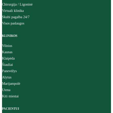
Chirurgija / Ligoninė
Virtuali klinika
Skubi pagalba 24/7
Visos paslaugos
KLINIKOS
Vilnius
Kaunas
Klaipėda
Šiauliai
Panevėžys
Alytus
Marijampolė
Utena
Kiti miestai
PACIENTUI