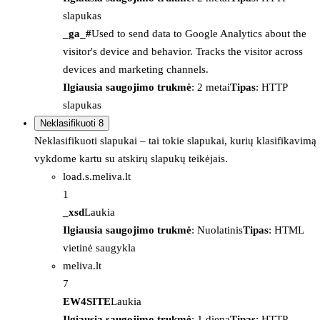
slapukas
_ga_#
Used to send data to Google Analytics about the
visitor's device and behavior. Tracks the visitor across
devices and marketing channels.
Ilgiausia saugojimo trukmė
: 2 metai
Tipas
: HTTP
slapukas
Neklasifikuoti
8
Neklasifikuoti slapukai – tai tokie slapukai, kurių klasifikavimą
vykdome kartu su atskirų slapukų teikėjais.
load.s.meliva.lt
1
_xsd
Laukia
Ilgiausia saugojimo trukmė
: Nuolatinis
Tipas
: HTML
vietinė saugykla
meliva.lt
7
EW4SITE
Laukia
Ilgiausia saugojimo trukmė
: 1 diena
Tipas
: HTTP