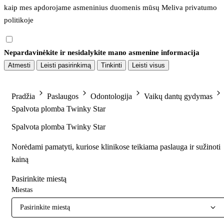
kaip mes apdorojame asmeninius duomenis mūsų 
Meliva privatumo 
politikoje
Nepardavinėkite ir nesidalykite mano asmenine informacija
Atmesti
Leisti pasirinkimą
Tinkinti
Leisti visus
Pradžia
Paslaugos
Odontologija
Vaikų dantų gydymas
Spalvota plomba Twinky Star
Spalvota plomba Twinky Star
Norėdami pamatyti, kuriose klinikose teikiama paslauga ir sužinoti
kainą
Pasirinkite miestą
Miestas
Pasirinkite miestą