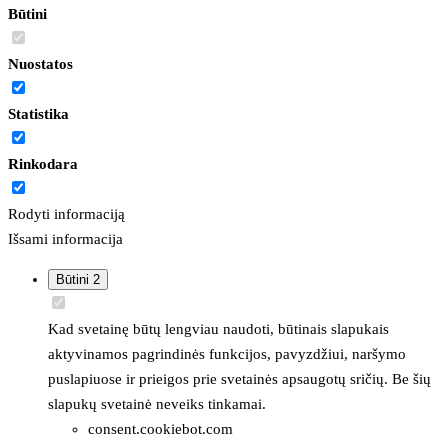
Būtini
Nuostatos
Statistika
Rinkodara
Rodyti informaciją
Išsami informacija
Būtini
2
Kad svetainę būtų lengviau naudoti, būtinais slapukais
aktyvinamos pagrindinės funkcijos, pavyzdžiui, naršymo
puslapiuose ir prieigos prie svetainės apsaugotų sričių. Be šių
slapukų svetainė neveiks tinkamai.
consent.cookiebot.com