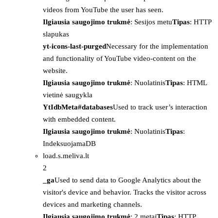
videos from YouTube the user has seen.
Ilgiausia saugojimo trukmė
: Sesijos metu
Tipas
: HTTP
slapukas
yt-icons-last-purged
Necessary for the implementation
and functionality of YouTube video-content on the
website.
Ilgiausia saugojimo trukmė
: Nuolatinis
Tipas
: HTML
vietinė saugykla
YtIdbMeta#databases
Used to track user’s interaction
with embedded content.
Ilgiausia saugojimo trukmė
: Nuolatinis
Tipas
:
IndeksuojamaDB
load.s.meliva.lt
2
_ga
Used to send data to Google Analytics about the
visitor's device and behavior. Tracks the visitor across
devices and marketing channels.
Ilgiausia saugojimo trukmė
: 2 metai
Tipas
: HTTP