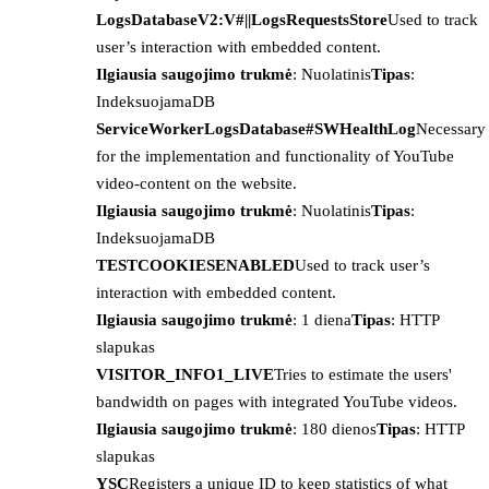
LogsDatabaseV2:V#||LogsRequestsStore
Used to track
user’s interaction with embedded content.
Ilgiausia saugojimo trukmė
: Nuolatinis
Tipas
:
IndeksuojamaDB
ServiceWorkerLogsDatabase#SWHealthLog
Necessary
for the implementation and functionality of YouTube
video-content on the website.
Ilgiausia saugojimo trukmė
: Nuolatinis
Tipas
:
IndeksuojamaDB
TESTCOOKIESENABLED
Used to track user’s
interaction with embedded content.
Ilgiausia saugojimo trukmė
: 1 diena
Tipas
: HTTP
slapukas
VISITOR_INFO1_LIVE
Tries to estimate the users'
bandwidth on pages with integrated YouTube videos.
Ilgiausia saugojimo trukmė
: 180 dienos
Tipas
: HTTP
slapukas
YSC
Registers a unique ID to keep statistics of what