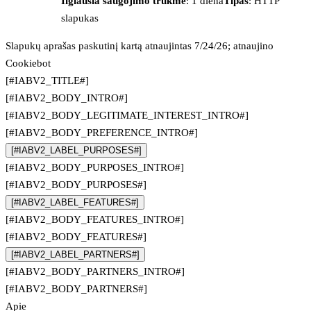
Ilgiausia saugojimo trukmė
: 1 diena
Tipas
: HTTP
slapukas
Slapukų aprašas paskutinį kartą atnaujintas 7/24/26; atnaujino
Cookiebot
[#IABV2_TITLE#]
[#IABV2_BODY_INTRO#]
[#IABV2_BODY_LEGITIMATE_INTEREST_INTRO#]
[#IABV2_BODY_PREFERENCE_INTRO#]
[#IABV2_LABEL_PURPOSES#]
[#IABV2_BODY_PURPOSES_INTRO#]
[#IABV2_BODY_PURPOSES#]
[#IABV2_LABEL_FEATURES#]
[#IABV2_BODY_FEATURES_INTRO#]
[#IABV2_BODY_FEATURES#]
[#IABV2_LABEL_PARTNERS#]
[#IABV2_BODY_PARTNERS_INTRO#]
[#IABV2_BODY_PARTNERS#]
Apie