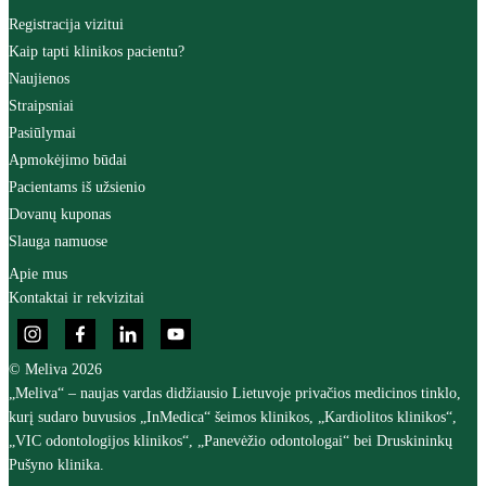
Registracija vizitui
Kaip tapti klinikos pacientu?
Naujienos
Straipsniai
Pasiūlymai
Apmokėjimo būdai
Pacientams iš užsienio
Dovanų kuponas
Slauga namuose
Apie mus
Kontaktai ir rekvizitai
© Meliva 2026
„Meliva“ – naujas vardas didžiausio Lietuvoje privačios medicinos tinklo,
kurį sudaro buvusios „InMedica“ šeimos klinikos, „Kardiolitos klinikos“,
„VIC odontologijos klinikos“, „Panevėžio odontologai“ bei Druskininkų
Pušyno klinika.