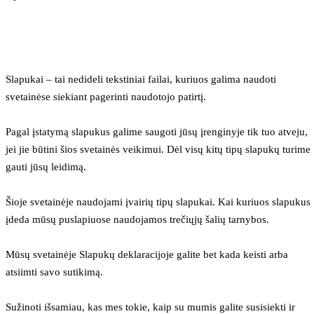
Slapukai – tai nedideli tekstiniai failai, kuriuos galima naudoti 
svetainėse siekiant pagerinti naudotojo patirtį.
Pagal įstatymą slapukus galime saugoti jūsų įrenginyje tik tuo atveju, 
jei jie būtini šios svetainės veikimui. Dėl visų kitų tipų slapukų turime 
gauti jūsų leidimą.
Šioje svetainėje naudojami įvairių tipų slapukai. Kai kuriuos slapukus 
įdeda mūsų puslapiuose naudojamos trečiųjų šalių tarnybos.
Mūsų svetainėje Slapukų deklaracijoje galite bet kada keisti arba 
atsiimti savo sutikimą.
Sužinoti išsamiau, kas mes tokie, kaip su mumis galite susisiekti ir 