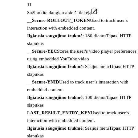
11
Sužinokite daugiau apie šį tiekėją
__Secure-ROLLOUT_TOKEN
Used to track user’s
interaction with embedded content.
Ilgiausia saugojimo trukmė
: 180 dienos
Tipas
: HTTP
slapukas
__Secure-YEC
Stores the user's video player preferences
using embedded YouTube video
Ilgiausia saugojimo trukmė
: Sesijos metu
Tipas
: HTTP
slapukas
__Secure-YNID
Used to track user’s interaction with
embedded content.
Ilgiausia saugojimo trukmė
: 180 dienos
Tipas
: HTTP
slapukas
LAST_RESULT_ENTRY_KEY
Used to track user’s
interaction with embedded content.
Ilgiausia saugojimo trukmė
: Sesijos metu
Tipas
: HTTP
slapukas