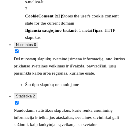
s.meliva.lt
2
CookieConsent [x2]
Stores the user's cookie consent
state for the current domain
Ilgiausia saugojimo trukmė
: 1 metai
Tipas
: HTTP
slapukas
Nuostatos
0
Dėl nuostatų slapukų svetainė įsimena informaciją, nuo kurios
priklauso svetainės veikimas ir išvaizda, pavyzdžiui, jūsų
pasirinkta kalba arba regionas, kuriame esate.
Šio tipo slapukų nenaudojame
Statistika
2
Naudodami statistikos slapukus, kurie renka anoniminę
informacija ir teikia jos ataskaitas, svetainės savininkai gali
sužinoti, kaip lankytojai sąveikauja su svetaine.