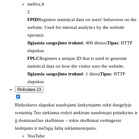
meliva.lt
2
FPID
Registers statistical data on users' behaviour on the
website. Used for internal analytics by the website
operator.
Ilgiausia saugojimo trukmė
: 400 dienos
Tipas
: HTTP
slapukas
FPLC
Registers a unique ID that is used to generate
statistical data on how the visitor uses the website.
Ilgiausia saugojimo trukmė
: 1 diena
Tipas
: HTTP
slapukas
Rinkodara
13
Rinkodaros slapukai naudojami lankytojams sekti daugelyje
svetainių Tuo siekiama rodyti atskiram naudotojui pritaikytus ir
jį dominančius skelbimus – tokie skelbimai vertingesni
leidėjams ir trečiųjų šalių reklamuotojams.
YouTube