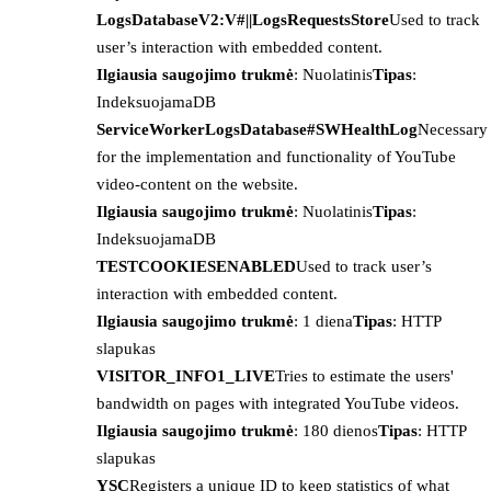
LogsDatabaseV2:V#||LogsRequestsStore
Used to track
user’s interaction with embedded content.
Ilgiausia saugojimo trukmė
: Nuolatinis
Tipas
:
IndeksuojamaDB
ServiceWorkerLogsDatabase#SWHealthLog
Necessary
for the implementation and functionality of YouTube
video-content on the website.
Ilgiausia saugojimo trukmė
: Nuolatinis
Tipas
:
IndeksuojamaDB
TESTCOOKIESENABLED
Used to track user’s
interaction with embedded content.
Ilgiausia saugojimo trukmė
: 1 diena
Tipas
: HTTP
slapukas
VISITOR_INFO1_LIVE
Tries to estimate the users'
bandwidth on pages with integrated YouTube videos.
Ilgiausia saugojimo trukmė
: 180 dienos
Tipas
: HTTP
slapukas
YSC
Registers a unique ID to keep statistics of what