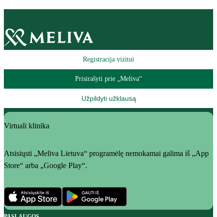
Registracija vizitui
Prisirašyti prie „Meliva“
Užpildyti užklausą
Virtuali klinika
Atsisiųsti „Meliva Lietuva“ programėlę nemokamai galima iš „App
Store“ arba „Google Play“.
PASLAUGOS