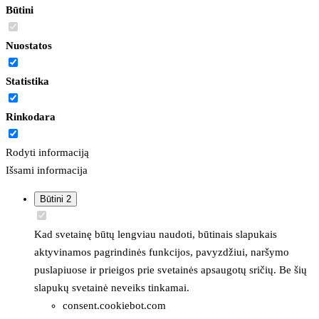
Būtini
Nuostatos
Statistika
Rinkodara
Rodyti informaciją
Išsami informacija
Būtini
2
Kad svetainę būtų lengviau naudoti, būtinais slapukais
aktyvinamos pagrindinės funkcijos, pavyzdžiui, naršymo
puslapiuose ir prieigos prie svetainės apsaugotų sričių. Be šių
slapukų svetainė neveiks tinkamai.
consent.cookiebot.com