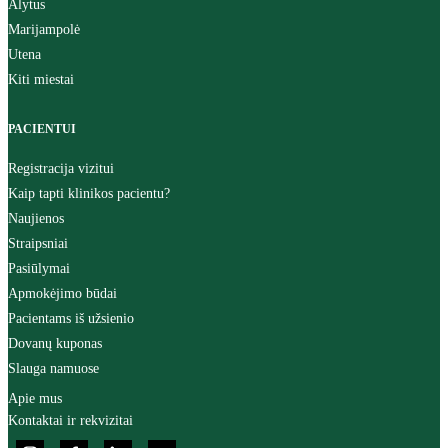
Alytus
Marijampolė
Utena
Kiti miestai
PACIENTUI
Registracija vizitui
Kaip tapti klinikos pacientu?
Naujienos
Straipsniai
Pasiūlymai
Apmokėjimo būdai
Pacientams iš užsienio
Dovanų kuponas
Slauga namuose
Apie mus
Kontaktai ir rekvizitai