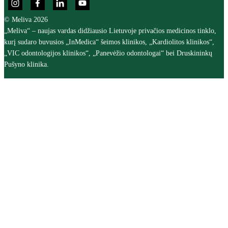
© Meliva 2026
„Meliva“ – naujas vardas didžiausio Lietuvoje privačios medicinos tinklo,
kurį sudaro buvusios „InMedica“ šeimos klinikos, „Kardiolitos klinikos“,
„VIC odontologijos klinikos“, „Panevėžio odontologai“ bei Druskininkų
Pušyno klinika.