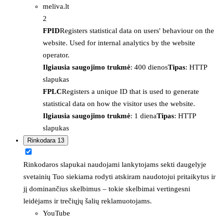
meliva.lt
2
FPID
Registers statistical data on users' behaviour on the
website. Used for internal analytics by the website
operator.
Ilgiausia saugojimo trukmė
: 400 dienos
Tipas
: HTTP
slapukas
FPLC
Registers a unique ID that is used to generate
statistical data on how the visitor uses the website.
Ilgiausia saugojimo trukmė
: 1 diena
Tipas
: HTTP
slapukas
Rinkodara
13
Rinkodaros slapukai naudojami lankytojams sekti daugelyje
svetainių Tuo siekiama rodyti atskiram naudotojui pritaikytus ir
jį dominančius skelbimus – tokie skelbimai vertingesni
leidėjams ir trečiųjų šalių reklamuotojams.
YouTube