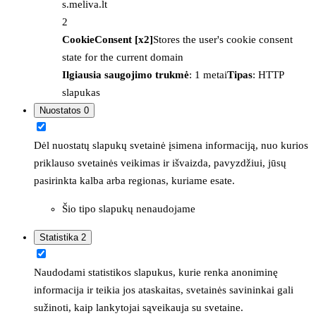
s.meliva.lt
2
CookieConsent [x2]
Stores the user's cookie consent
state for the current domain
Ilgiausia saugojimo trukmė
: 1 metai
Tipas
: HTTP
slapukas
Nuostatos
0
Dėl nuostatų slapukų svetainė įsimena informaciją, nuo kurios
priklauso svetainės veikimas ir išvaizda, pavyzdžiui, jūsų
pasirinkta kalba arba regionas, kuriame esate.
Šio tipo slapukų nenaudojame
Statistika
2
Naudodami statistikos slapukus, kurie renka anoniminę
informacija ir teikia jos ataskaitas, svetainės savininkai gali
sužinoti, kaip lankytojai sąveikauja su svetaine.