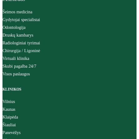
Šeimos medicina
Gydytojai specialistai
Odontologija
Druskų kambarys
Radiologiniai tyrimai
Chirurgija / Ligoninė
Virtuali klinika
Skubi pagalba 24/7
Visos paslaugos
KLINIKOS
Vilnius
Kaunas
Klaipėda
Šiauliai
Panevėžys