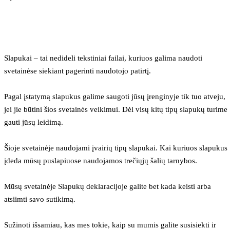
Slapukai – tai nedideli tekstiniai failai, kuriuos galima naudoti 
svetainėse siekiant pagerinti naudotojo patirtį.
Pagal įstatymą slapukus galime saugoti jūsų įrenginyje tik tuo atveju, 
jei jie būtini šios svetainės veikimui. Dėl visų kitų tipų slapukų turime 
gauti jūsų leidimą.
Šioje svetainėje naudojami įvairių tipų slapukai. Kai kuriuos slapukus 
įdeda mūsų puslapiuose naudojamos trečiųjų šalių tarnybos.
Mūsų svetainėje Slapukų deklaracijoje galite bet kada keisti arba 
atsiimti savo sutikimą.
Sužinoti išsamiau, kas mes tokie, kaip su mumis galite susisiekti ir 