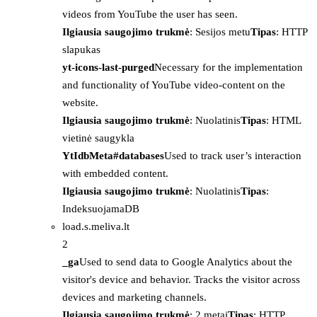
videos from YouTube the user has seen.
Ilgiausia saugojimo trukmė
: Sesijos metu
Tipas
: HTTP
slapukas
yt-icons-last-purged
Necessary for the implementation
and functionality of YouTube video-content on the
website.
Ilgiausia saugojimo trukmė
: Nuolatinis
Tipas
: HTML
vietinė saugykla
YtIdbMeta#databases
Used to track user’s interaction
with embedded content.
Ilgiausia saugojimo trukmė
: Nuolatinis
Tipas
:
IndeksuojamaDB
load.s.meliva.lt
2
_ga
Used to send data to Google Analytics about the
visitor's device and behavior. Tracks the visitor across
devices and marketing channels.
Ilgiausia saugojimo trukmė
: 2 metai
Tipas
: HTTP