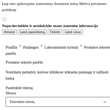
kaip mes apdorojame asmeninius duomenis mūsų 
Meliva privatumo 
politikoje
Nepardavinėkite ir nesidalykite mano asmenine informacija
Atmesti
Leisti pasirinkimą
Tinkinti
Leisti visus
Pradžia
Paslaugos
Laboratoriniai tyrimai
Prostatos sekreto
pasėlis
Prostatos sekreto pasėlis
Norėdami pamatyti, kuriose klinikose teikiama paslauga ir sužinoti
kainą
Pasirinkite miestą
Miestas
Pasirinkite miestą