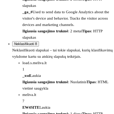
slapukas
_ga_#
Used to send data to Google Analytics about the
visitor's device and behavior. Tracks the visitor across
devices and marketing channels.
Ilgiausia saugojimo trukmė
: 2 metai
Tipas
: HTTP
slapukas
Neklasifikuoti
8
Neklasifikuoti slapukai – tai tokie slapukai, kurių klasifikavimą
vykdome kartu su atskirų slapukų teikėjais.
load.s.meliva.lt
1
_xsd
Laukia
Ilgiausia saugojimo trukmė
: Nuolatinis
Tipas
: HTML
vietinė saugykla
meliva.lt
7
EW4SITE
Laukia
Ilgiausia saugojimo trukmė
: 1 diena
Tipas
: HTTP