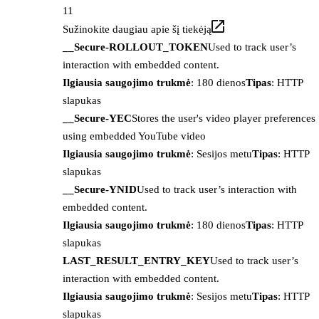
11
Sužinokite daugiau apie šį tiekėją
__Secure-ROLLOUT_TOKEN
Used to track user’s
interaction with embedded content.
Ilgiausia saugojimo trukmė
: 180 dienos
Tipas
: HTTP
slapukas
__Secure-YEC
Stores the user's video player preferences
using embedded YouTube video
Ilgiausia saugojimo trukmė
: Sesijos metu
Tipas
: HTTP
slapukas
__Secure-YNID
Used to track user’s interaction with
embedded content.
Ilgiausia saugojimo trukmė
: 180 dienos
Tipas
: HTTP
slapukas
LAST_RESULT_ENTRY_KEY
Used to track user’s
interaction with embedded content.
Ilgiausia saugojimo trukmė
: Sesijos metu
Tipas
: HTTP
slapukas