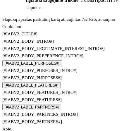
Ilgiausia saugojimo trukmė
: 1 diena
Tipas
: HTTP
slapukas
Slapukų aprašas paskutinį kartą atnaujintas 7/24/26; atnaujino
Cookiebot
[#IABV2_TITLE#]
[#IABV2_BODY_INTRO#]
[#IABV2_BODY_LEGITIMATE_INTEREST_INTRO#]
[#IABV2_BODY_PREFERENCE_INTRO#]
[#IABV2_LABEL_PURPOSES#]
[#IABV2_BODY_PURPOSES_INTRO#]
[#IABV2_BODY_PURPOSES#]
[#IABV2_LABEL_FEATURES#]
[#IABV2_BODY_FEATURES_INTRO#]
[#IABV2_BODY_FEATURES#]
[#IABV2_LABEL_PARTNERS#]
[#IABV2_BODY_PARTNERS_INTRO#]
[#IABV2_BODY_PARTNERS#]
Apie