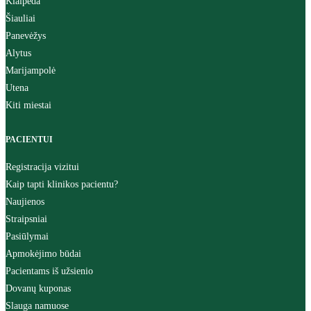
Klaipėda
Šiauliai
Panevėžys
Alytus
Marijampolė
Utena
Kiti miestai
PACIENTUI
Registracija vizitui
Kaip tapti klinikos pacientu?
Naujienos
Straipsniai
Pasiūlymai
Apmokėjimo būdai
Pacientams iš užsienio
Dovanų kuponas
Slauga namuose