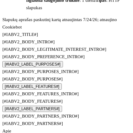
Ilgiausia saugojimo trukmė
: 1 diena
Tipas
: HTTP
slapukas
Slapukų aprašas paskutinį kartą atnaujintas 7/24/26; atnaujino
Cookiebot
[#IABV2_TITLE#]
[#IABV2_BODY_INTRO#]
[#IABV2_BODY_LEGITIMATE_INTEREST_INTRO#]
[#IABV2_BODY_PREFERENCE_INTRO#]
[#IABV2_LABEL_PURPOSES#]
[#IABV2_BODY_PURPOSES_INTRO#]
[#IABV2_BODY_PURPOSES#]
[#IABV2_LABEL_FEATURES#]
[#IABV2_BODY_FEATURES_INTRO#]
[#IABV2_BODY_FEATURES#]
[#IABV2_LABEL_PARTNERS#]
[#IABV2_BODY_PARTNERS_INTRO#]
[#IABV2_BODY_PARTNERS#]
Apie