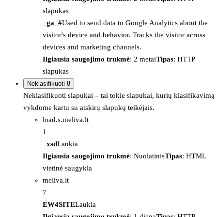
slapukas
_ga_#
Used to send data to Google Analytics about the
visitor's device and behavior. Tracks the visitor across
devices and marketing channels.
Ilgiausia saugojimo trukmė
: 2 metai
Tipas
: HTTP
slapukas
Neklasifikuoti
8
Neklasifikuoti slapukai – tai tokie slapukai, kurių klasifikavimą
vykdome kartu su atskirų slapukų teikėjais.
load.s.meliva.lt
1
_xsd
Laukia
Ilgiausia saugojimo trukmė
: Nuolatinis
Tipas
: HTML
vietinė saugykla
meliva.lt
7
EW4SITE
Laukia
Ilgiausia saugojimo trukmė
: 1 diena
Tipas
: HTTP