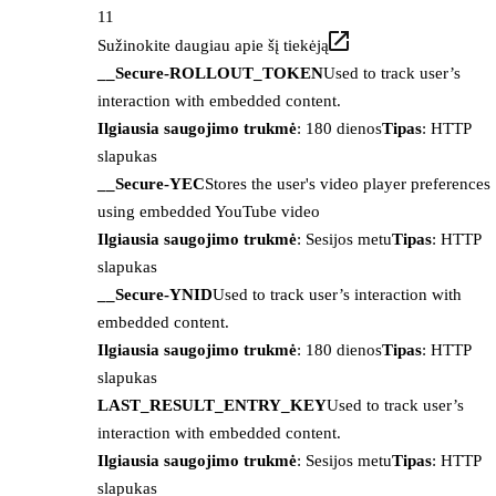
11
Sužinokite daugiau apie šį tiekėją
__Secure-ROLLOUT_TOKEN
Used to track user’s
interaction with embedded content.
Ilgiausia saugojimo trukmė
: 180 dienos
Tipas
: HTTP
slapukas
__Secure-YEC
Stores the user's video player preferences
using embedded YouTube video
Ilgiausia saugojimo trukmė
: Sesijos metu
Tipas
: HTTP
slapukas
__Secure-YNID
Used to track user’s interaction with
embedded content.
Ilgiausia saugojimo trukmė
: 180 dienos
Tipas
: HTTP
slapukas
LAST_RESULT_ENTRY_KEY
Used to track user’s
interaction with embedded content.
Ilgiausia saugojimo trukmė
: Sesijos metu
Tipas
: HTTP
slapukas