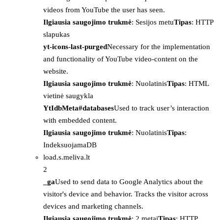
videos from YouTube the user has seen.
Ilgiausia saugojimo trukmė
: Sesijos metu
Tipas
: HTTP
slapukas
yt-icons-last-purged
Necessary for the implementation
and functionality of YouTube video-content on the
website.
Ilgiausia saugojimo trukmė
: Nuolatinis
Tipas
: HTML
vietinė saugykla
YtIdbMeta#databases
Used to track user’s interaction
with embedded content.
Ilgiausia saugojimo trukmė
: Nuolatinis
Tipas
:
IndeksuojamaDB
load.s.meliva.lt
2
_ga
Used to send data to Google Analytics about the
visitor's device and behavior. Tracks the visitor across
devices and marketing channels.
Ilgiausia saugojimo trukmė
: 2 metai
Tipas
: HTTP