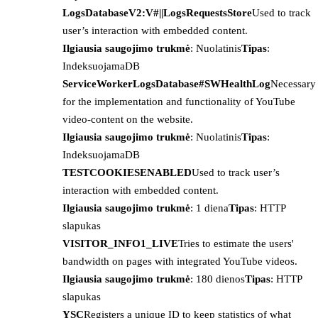
LogsDatabaseV2:V#||LogsRequestsStore
Used to track
user’s interaction with embedded content.
Ilgiausia saugojimo trukmė
: Nuolatinis
Tipas
:
IndeksuojamaDB
ServiceWorkerLogsDatabase#SWHealthLog
Necessary
for the implementation and functionality of YouTube
video-content on the website.
Ilgiausia saugojimo trukmė
: Nuolatinis
Tipas
:
IndeksuojamaDB
TESTCOOKIESENABLED
Used to track user’s
interaction with embedded content.
Ilgiausia saugojimo trukmė
: 1 diena
Tipas
: HTTP
slapukas
VISITOR_INFO1_LIVE
Tries to estimate the users'
bandwidth on pages with integrated YouTube videos.
Ilgiausia saugojimo trukmė
: 180 dienos
Tipas
: HTTP
slapukas
YSC
Registers a unique ID to keep statistics of what