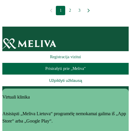
1
2
3
Registracija vizitui
Prisirašyti prie „Meliva“
Užpildyti užklausą
Virtuali klinika
Atsisiųsti „Meliva Lietuva“ programėlę nemokamai galima iš „App
Store“ arba „Google Play“.