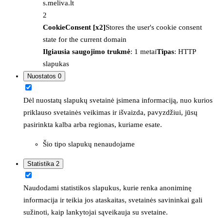
s.meliva.lt
2
CookieConsent [x2]
Stores the user's cookie consent
state for the current domain
Ilgiausia saugojimo trukmė
: 1 metai
Tipas
: HTTP
slapukas
Nuostatos
0
Dėl nuostatų slapukų svetainė įsimena informaciją, nuo kurios
priklauso svetainės veikimas ir išvaizda, pavyzdžiui, jūsų
pasirinkta kalba arba regionas, kuriame esate.
Šio tipo slapukų nenaudojame
Statistika
2
Naudodami statistikos slapukus, kurie renka anoniminę
informacija ir teikia jos ataskaitas, svetainės savininkai gali
sužinoti, kaip lankytojai sąveikauja su svetaine.