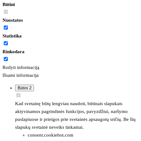
Būtini
Nuostatos
Statistika
Rinkodara
Rodyti informaciją
Išsami informacija
Būtini
2
Kad svetainę būtų lengviau naudoti, būtinais slapukais
aktyvinamos pagrindinės funkcijos, pavyzdžiui, naršymo
puslapiuose ir prieigos prie svetainės apsaugotų sričių. Be šių
slapukų svetainė neveiks tinkamai.
consent.cookiebot.com