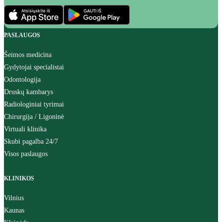
PASLAUGOS
Šeimos medicina
Gydytojai specialistai
Odontologija
Druskų kambarys
Radiologiniai tyrimai
Chirurgija / Ligoninė
Virtuali klinika
Skubi pagalba 24/7
Visos paslaugos
KLINIKOS
Vilnius
Kaunas