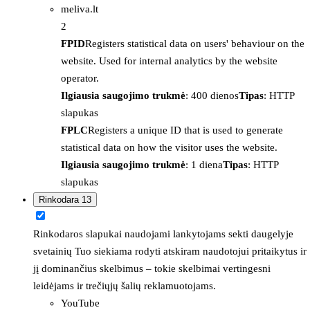
meliva.lt
2
FPID
Registers statistical data on users' behaviour on the
website. Used for internal analytics by the website
operator.
Ilgiausia saugojimo trukmė
: 400 dienos
Tipas
: HTTP
slapukas
FPLC
Registers a unique ID that is used to generate
statistical data on how the visitor uses the website.
Ilgiausia saugojimo trukmė
: 1 diena
Tipas
: HTTP
slapukas
Rinkodara
13
Rinkodaros slapukai naudojami lankytojams sekti daugelyje
svetainių Tuo siekiama rodyti atskiram naudotojui pritaikytus ir
jį dominančius skelbimus – tokie skelbimai vertingesni
leidėjams ir trečiųjų šalių reklamuotojams.
YouTube