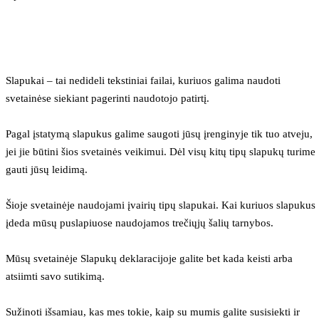
Slapukai – tai nedideli tekstiniai failai, kuriuos galima naudoti 
svetainėse siekiant pagerinti naudotojo patirtį.
Pagal įstatymą slapukus galime saugoti jūsų įrenginyje tik tuo atveju, 
jei jie būtini šios svetainės veikimui. Dėl visų kitų tipų slapukų turime 
gauti jūsų leidimą.
Šioje svetainėje naudojami įvairių tipų slapukai. Kai kuriuos slapukus 
įdeda mūsų puslapiuose naudojamos trečiųjų šalių tarnybos.
Mūsų svetainėje Slapukų deklaracijoje galite bet kada keisti arba 
atsiimti savo sutikimą.
Sužinoti išsamiau, kas mes tokie, kaip su mumis galite susisiekti ir 