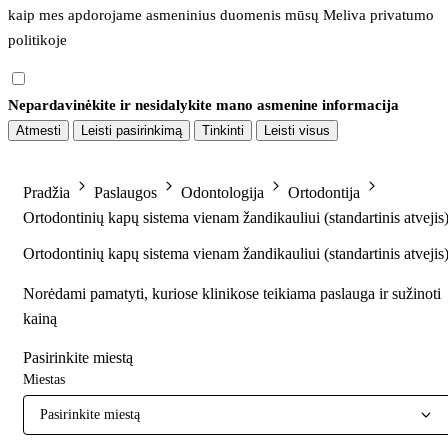
kaip mes apdorojame asmeninius duomenis mūsų 
Meliva privatumo 
politikoje
Nepardavinėkite ir nesidalykite mano asmenine informacija
Atmesti
Leisti pasirinkimą
Tinkinti
Leisti visus
Pradžia
Paslaugos
Odontologija
Ortodontija
Ortodontinių kapų sistema vienam žandikauliui (standartinis atvejis
Ortodontinių kapų sistema vienam žandikauliui (standartinis atvejis
Norėdami pamatyti, kuriose klinikose teikiama paslauga ir sužinoti
kainą
Pasirinkite miestą
Miestas
Pasirinkite miestą