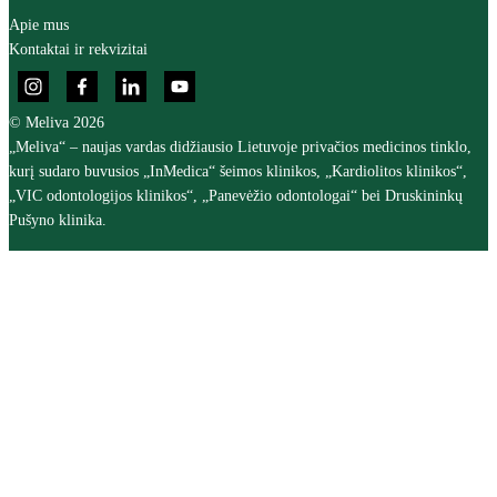
Apie mus
Kontaktai ir rekvizitai
© Meliva 2026
„Meliva“ – naujas vardas didžiausio Lietuvoje privačios medicinos tinklo,
kurį sudaro buvusios „InMedica“ šeimos klinikos, „Kardiolitos klinikos“,
„VIC odontologijos klinikos“, „Panevėžio odontologai“ bei Druskininkų
Pušyno klinika.