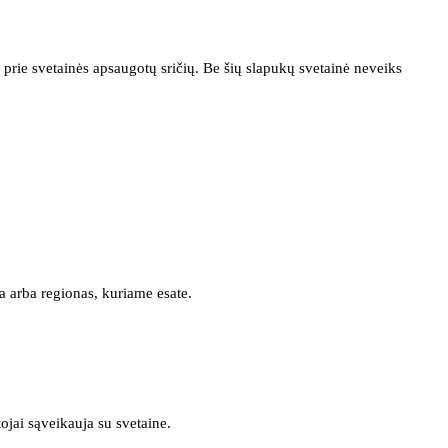
prie svetainės apsaugotų sričių. Be šių slapukų svetainė neveiks
a arba regionas, kuriame esate.
tojai sąveikauja su svetaine.