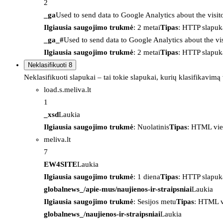
2
_ga
Used to send data to Google Analytics about the visit
Ilgiausia saugojimo trukmė
: 2 metai
Tipas
: HTTP slapuk
_ga_#
Used to send data to Google Analytics about the vis
Ilgiausia saugojimo trukmė
: 2 metai
Tipas
: HTTP slapuk
Neklasifikuoti
8
Neklasifikuoti slapukai – tai tokie slapukai, kurių klasifikavimą
load.s.meliva.lt
1
_xsd
Laukia
Ilgiausia saugojimo trukmė
: Nuolatinis
Tipas
: HTML vie
meliva.lt
7
EW4SITE
Laukia
Ilgiausia saugojimo trukmė
: 1 diena
Tipas
: HTTP slapuk
globalnews_/apie-mus/naujienos-ir-straipsniai
Laukia
Ilgiausia saugojimo trukmė
: Sesijos metu
Tipas
: HTML v
globalnews_/naujienos-ir-straipsniai
Laukia