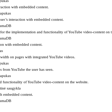
apukas
eraction with embedded content.
lapukas
user’s interaction with embedded content.
ojamaDB
for the implementation and functionality of YouTube video-content on t
ojamaDB
tion with embedded content.
as
ndwidth on pages with integrated YouTube videos.
apukas
eos from YouTube the user has seen.
lapukas
d functionality of YouTube video-content on the website.
tinė saugykla
ith embedded content.
ojamaDB