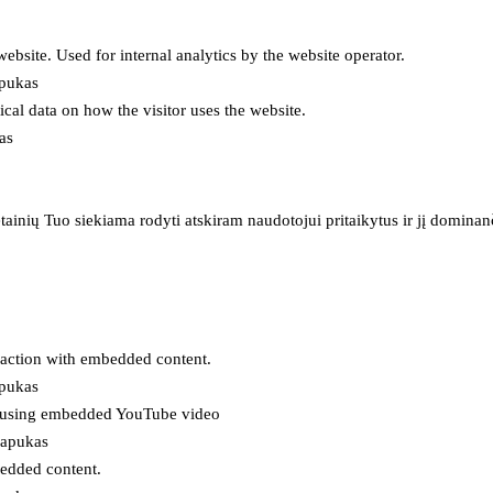
 website. Used for internal analytics by the website operator.
apukas
tical data on how the visitor uses the website.
as
inių Tuo siekiama rodyti atskiram naudotojui pritaikytus ir jį dominanči
eraction with embedded content.
apukas
es using embedded YouTube video
lapukas
bedded content.