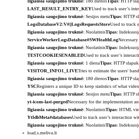
Ilgiausia saugojimo trukmė
: 180 dienos
Tipas
: HTTP sl
LAST_RESULT_ENTRY_KEY
Used to track user’s int
Ilgiausia saugojimo trukmė
: Sesijos metu
Tipas
: HTTP s
LogsDatabaseV2:V#||LogsRequestsStore
Used to track 
Ilgiausia saugojimo trukmė
: Nuolatinis
Tipas
: Indeksu
ServiceWorkerLogsDatabase#SWHealthLog
Necessary 
Ilgiausia saugojimo trukmė
: Nuolatinis
Tipas
: Indeksu
TESTCOOKIESENABLED
Used to track user’s interac
Ilgiausia saugojimo trukmė
: 1 diena
Tipas
: HTTP slapuk
VISITOR_INFO1_LIVE
Tries to estimate the users' ba
Ilgiausia saugojimo trukmė
: 180 dienos
Tipas
: HTTP sl
YSC
Registers a unique ID to keep statistics of what vid
Ilgiausia saugojimo trukmė
: Sesijos metu
Tipas
: HTTP s
yt-icons-last-purged
Necessary for the implementation an
Ilgiausia saugojimo trukmė
: Nuolatinis
Tipas
: HTML vie
YtIdbMeta#databases
Used to track user’s interaction w
Ilgiausia saugojimo trukmė
: Nuolatinis
Tipas
: Indeksu
load.s.meliva.lt