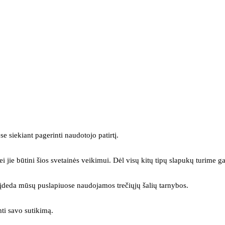
se siekiant pagerinti naudotojo patirtį.
ei jie būtini šios svetainės veikimui. Dėl visų kitų tipų slapukų turime ga
s įdeda mūsų puslapiuose naudojamos trečiųjų šalių tarnybos.
mti savo sutikimą.