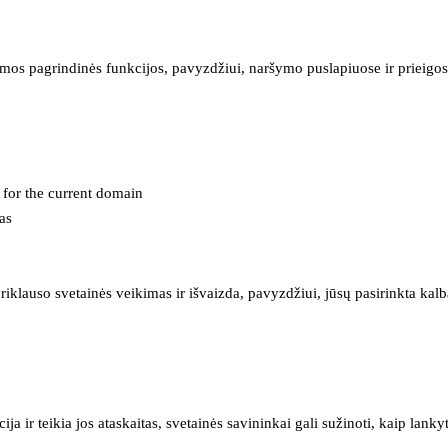
mos pagrindinės funkcijos, pavyzdžiui, naršymo puslapiuose ir prieigos 
e for the current domain
as
iklauso svetainės veikimas ir išvaizda, pavyzdžiui, jūsų pasirinkta kalb
 ir teikia jos ataskaitas, svetainės savininkai gali sužinoti, kaip lanky