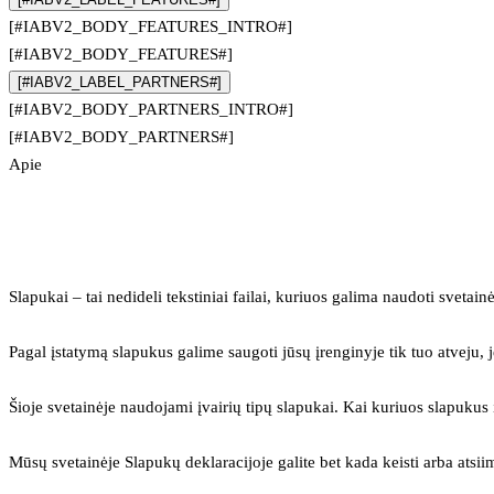
[#IABV2_BODY_FEATURES_INTRO#]
[#IABV2_BODY_FEATURES#]
[#IABV2_LABEL_PARTNERS#]
[#IABV2_BODY_PARTNERS_INTRO#]
[#IABV2_BODY_PARTNERS#]
Apie
Slapukai – tai nedideli tekstiniai failai, kuriuos galima naudoti svetainė
Pagal įstatymą slapukus galime saugoti jūsų įrenginyje tik tuo atveju, j
Šioje svetainėje naudojami įvairių tipų slapukai. Kai kuriuos slapuku
Mūsų svetainėje Slapukų deklaracijoje galite bet kada keisti arba atsii