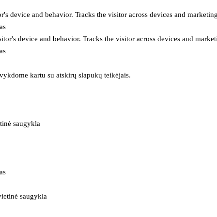
or's device and behavior. Tracks the visitor across devices and marketin
as
itor's device and behavior. Tracks the visitor across devices and market
as
 vykdome kartu su atskirų slapukų teikėjais.
tinė saugykla
as
ietinė saugykla