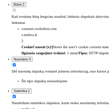
Būtini
2
Kad svetainę būtų lengviau naudoti, būtinais slapukais aktyvina
tinkamai.
consent.cookiebot.com
s.meliva.lt
2
CookieConsent [x2]
Stores the user's cookie consent stat
Ilgiausia saugojimo trukmė
: 1 metai
Tipas
: HTTP slapuk
Nuostatos
0
Dėl nuostatų slapukų svetainė įsimena informaciją, nuo kurios pr
Šio tipo slapukų nenaudojame
Statistika
2
Naudodami statistikos slapukus, kurie renka anoniminę informacija
meliva.lt