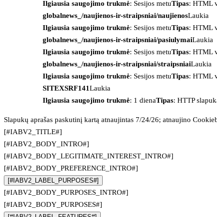
Ilgiausia saugojimo trukmė
: Sesijos metu
Tipas
: HTML v
globalnews_/naujienos-ir-straipsniai/naujienos
Laukia
Ilgiausia saugojimo trukmė
: Sesijos metu
Tipas
: HTML v
globalnews_/naujienos-ir-straipsniai/pasiulymai
Laukia
Ilgiausia saugojimo trukmė
: Sesijos metu
Tipas
: HTML v
globalnews_/naujienos-ir-straipsniai/straipsniai
Laukia
Ilgiausia saugojimo trukmė
: Sesijos metu
Tipas
: HTML v
SITEXSRF141
Laukia
Ilgiausia saugojimo trukmė
: 1 diena
Tipas
: HTTP slapuk
Slapukų aprašas paskutinį kartą atnaujintas 7/24/26; atnaujino
Cookie
[#IABV2_TITLE#]
[#IABV2_BODY_INTRO#]
[#IABV2_BODY_LEGITIMATE_INTEREST_INTRO#]
[#IABV2_BODY_PREFERENCE_INTRO#]
[#IABV2_LABEL_PURPOSES#]
[#IABV2_BODY_PURPOSES_INTRO#]
[#IABV2_BODY_PURPOSES#]
[#IABV2_LABEL_FEATURES#]