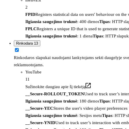
2
FPID
Registers statistical data on users' behaviour on the
Ilgiausia saugojimo trukmė
: 400 dienos
Tipas
: HTTP sl
FPLC
Registers a unique ID that is used to generate statis
Ilgiausia saugojimo trukmė
: 1 diena
Tipas
: HTTP slapuk
Rinkodara
13
Rinkodaros slapukai naudojami lankytojams sekti daugelyje sveta
reklamuotojams.
YouTube
11
Sužinokite daugiau apie šį tiekėją
__Secure-ROLLOUT_TOKEN
Used to track user’s int
Ilgiausia saugojimo trukmė
: 180 dienos
Tipas
: HTTP sl
__Secure-YEC
Stores the user's video player preferenc
Ilgiausia saugojimo trukmė
: Sesijos metu
Tipas
: HTTP s
__Secure-YNID
Used to track user’s interaction with em