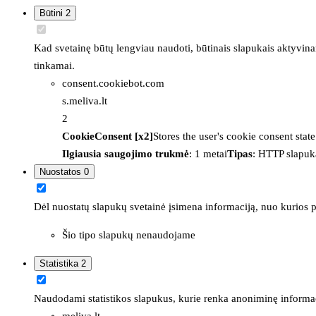
Būtini
2
Kad svetainę būtų lengviau naudoti, būtinais slapukais aktyvina
tinkamai.
consent.cookiebot.com
s.meliva.lt
2
CookieConsent [x2]
Stores the user's cookie consent stat
Ilgiausia saugojimo trukmė
: 1 metai
Tipas
: HTTP slapuk
Nuostatos
0
Dėl nuostatų slapukų svetainė įsimena informaciją, nuo kurios pr
Šio tipo slapukų nenaudojame
Statistika
2
Naudodami statistikos slapukus, kurie renka anoniminę informacija
meliva.lt