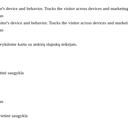
or's device and behavior. Tracks the visitor across devices and marketin
as
itor's device and behavior. Tracks the visitor across devices and market
as
 vykdome kartu su atskirų slapukų teikėjais.
tinė saugykla
as
ietinė saugykla