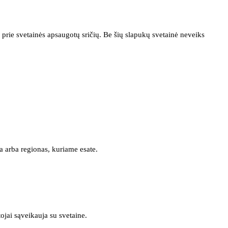
prie svetainės apsaugotų sričių. Be šių slapukų svetainė neveiks
a arba regionas, kuriame esate.
tojai sąveikauja su svetaine.