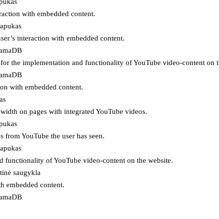
apukas
eraction with embedded content.
lapukas
user’s interaction with embedded content.
ojamaDB
for the implementation and functionality of YouTube video-content on t
ojamaDB
tion with embedded content.
as
ndwidth on pages with integrated YouTube videos.
apukas
eos from YouTube the user has seen.
lapukas
d functionality of YouTube video-content on the website.
tinė saugykla
ith embedded content.
ojamaDB