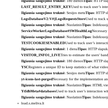
Ilgiausia saugojimo trukmė
: 180 dienos
Tipas
: HTTP sl
LAST_RESULT_ENTRY_KEY
Used to track user’s int
Ilgiausia saugojimo trukmė
: Sesijos metu
Tipas
: HTTP s
LogsDatabaseV2:V#||LogsRequestsStore
Used to track 
Ilgiausia saugojimo trukmė
: Nuolatinis
Tipas
: Indeksu
ServiceWorkerLogsDatabase#SWHealthLog
Necessary 
Ilgiausia saugojimo trukmė
: Nuolatinis
Tipas
: Indeksu
TESTCOOKIESENABLED
Used to track user’s interac
Ilgiausia saugojimo trukmė
: 1 diena
Tipas
: HTTP slapuk
VISITOR_INFO1_LIVE
Tries to estimate the users' ba
Ilgiausia saugojimo trukmė
: 180 dienos
Tipas
: HTTP sl
YSC
Registers a unique ID to keep statistics of what vid
Ilgiausia saugojimo trukmė
: Sesijos metu
Tipas
: HTTP s
yt-icons-last-purged
Necessary for the implementation an
Ilgiausia saugojimo trukmė
: Nuolatinis
Tipas
: HTML vie
YtIdbMeta#databases
Used to track user’s interaction w
Ilgiausia saugojimo trukmė
: Nuolatinis
Tipas
: Indeksu
load.s.meliva.lt