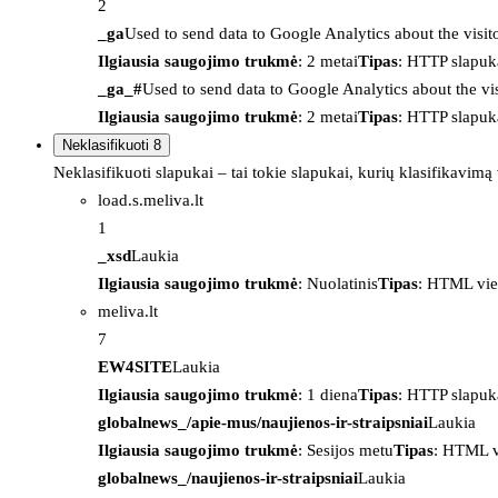
2
_ga
Used to send data to Google Analytics about the visit
Ilgiausia saugojimo trukmė
: 2 metai
Tipas
: HTTP slapuk
_ga_#
Used to send data to Google Analytics about the vis
Ilgiausia saugojimo trukmė
: 2 metai
Tipas
: HTTP slapuk
Neklasifikuoti
8
Neklasifikuoti slapukai – tai tokie slapukai, kurių klasifikavimą
load.s.meliva.lt
1
_xsd
Laukia
Ilgiausia saugojimo trukmė
: Nuolatinis
Tipas
: HTML vie
meliva.lt
7
EW4SITE
Laukia
Ilgiausia saugojimo trukmė
: 1 diena
Tipas
: HTTP slapuk
globalnews_/apie-mus/naujienos-ir-straipsniai
Laukia
Ilgiausia saugojimo trukmė
: Sesijos metu
Tipas
: HTML v
globalnews_/naujienos-ir-straipsniai
Laukia