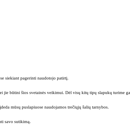
se siekiant pagerinti naudotojo patirtį.
ei jie būtini šios svetainės veikimui. Dėl visų kitų tipų slapukų turime ga
s įdeda mūsų puslapiuose naudojamos trečiųjų šalių tarnybos.
mti savo sutikimą.