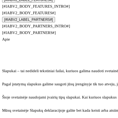
[#IABV2_BODY_FEATURES_INTRO#]
[#IABV2_BODY_FEATURES#]
[#IABV2_LABEL_PARTNERS#]
[#IABV2_BODY_PARTNERS_INTRO#]
[#IABV2_BODY_PARTNERS#]
Apie
Slapukai – tai nedideli tekstiniai failai, kuriuos galima naudoti svetainė
Pagal įstatymą slapukus galime saugoti jūsų įrenginyje tik tuo atveju, j
Šioje svetainėje naudojami įvairių tipų slapukai. Kai kuriuos slapuku
Mūsų svetainėje Slapukų deklaracijoje galite bet kada keisti arba atsii