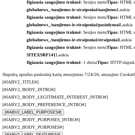
Ilgiausia saugojimo trukmė
: Sesijos metu
Tipas
: HTML v
globalnews_/naujienos-ir-straipsniai/naujienos
Laukia
Ilgiausia saugojimo trukmė
: Sesijos metu
Tipas
: HTML v
globalnews_/naujienos-ir-straipsniai/pasiulymai
Laukia
Ilgiausia saugojimo trukmė
: Sesijos metu
Tipas
: HTML v
globalnews_/naujienos-ir-straipsniai/straipsniai
Laukia
Ilgiausia saugojimo trukmė
: Sesijos metu
Tipas
: HTML v
SITEXSRF141
Laukia
Ilgiausia saugojimo trukmė
: 1 diena
Tipas
: HTTP slapuk
Slapukų aprašas paskutinį kartą atnaujintas 7/24/26; atnaujino
Cookie
[#IABV2_TITLE#]
[#IABV2_BODY_INTRO#]
[#IABV2_BODY_LEGITIMATE_INTEREST_INTRO#]
[#IABV2_BODY_PREFERENCE_INTRO#]
[#IABV2_LABEL_PURPOSES#]
[#IABV2_BODY_PURPOSES_INTRO#]
[#IABV2_BODY_PURPOSES#]
[#IABV2_LABEL_FEATURES#]