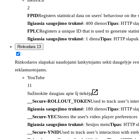
2
FPID
Registers statistical data on users' behaviour on the
Ilgiausia saugojimo trukmė
: 400 dienos
Tipas
: HTTP sl
FPLC
Registers a unique ID that is used to generate statis
Ilgiausia saugojimo trukmė
: 1 diena
Tipas
: HTTP slapuk
Rinkodara
13
Rinkodaros slapukai naudojami lankytojams sekti daugelyje sveta
reklamuotojams.
YouTube
11
Sužinokite daugiau apie šį tiekėją
__Secure-ROLLOUT_TOKEN
Used to track user’s int
Ilgiausia saugojimo trukmė
: 180 dienos
Tipas
: HTTP sl
__Secure-YEC
Stores the user's video player preferenc
Ilgiausia saugojimo trukmė
: Sesijos metu
Tipas
: HTTP s
__Secure-YNID
Used to track user’s interaction with em