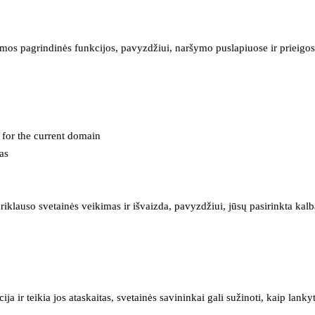
mos pagrindinės funkcijos, pavyzdžiui, naršymo puslapiuose ir prieigos 
e for the current domain
as
iklauso svetainės veikimas ir išvaizda, pavyzdžiui, jūsų pasirinkta kalb
 ir teikia jos ataskaitas, svetainės savininkai gali sužinoti, kaip lanky