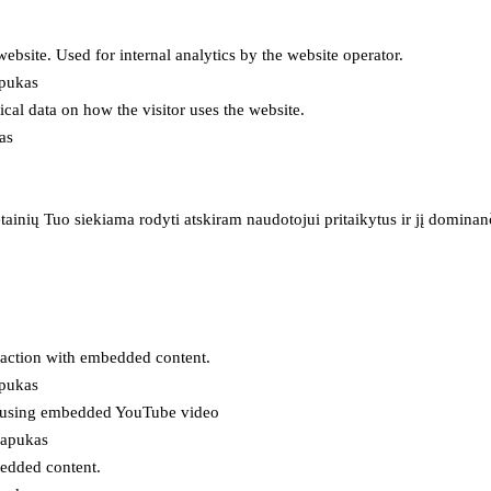
 website. Used for internal analytics by the website operator.
apukas
tical data on how the visitor uses the website.
as
inių Tuo siekiama rodyti atskiram naudotojui pritaikytus ir jį dominanči
eraction with embedded content.
apukas
es using embedded YouTube video
lapukas
bedded content.