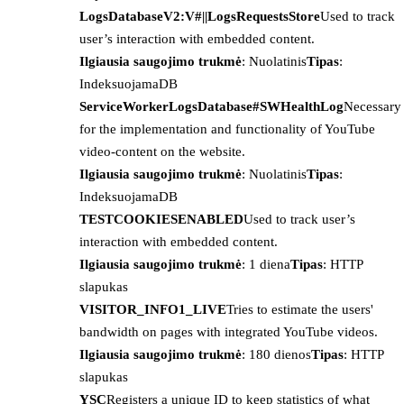
LogsDatabaseV2:V#||LogsRequestsStore
Used to track
user’s interaction with embedded content.
Ilgiausia saugojimo trukmė
: Nuolatinis
Tipas
:
IndeksuojamaDB
ServiceWorkerLogsDatabase#SWHealthLog
Necessary
for the implementation and functionality of YouTube
video-content on the website.
Ilgiausia saugojimo trukmė
: Nuolatinis
Tipas
:
IndeksuojamaDB
TESTCOOKIESENABLED
Used to track user’s
interaction with embedded content.
Ilgiausia saugojimo trukmė
: 1 diena
Tipas
: HTTP
slapukas
VISITOR_INFO1_LIVE
Tries to estimate the users'
bandwidth on pages with integrated YouTube videos.
Ilgiausia saugojimo trukmė
: 180 dienos
Tipas
: HTTP
slapukas
YSC
Registers a unique ID to keep statistics of what