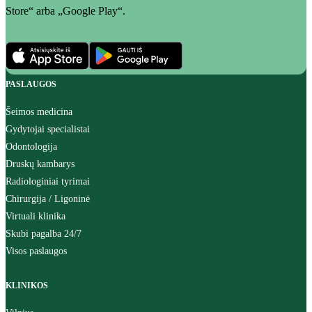
Store“ arba „Google Play“.
PASLAUGOS
Šeimos medicina
Gydytojai specialistai
Odontologija
Druskų kambarys
Radiologiniai tyrimai
Chirurgija / Ligoninė
Virtuali klinika
Skubi pagalba 24/7
Visos paslaugos
KLINIKOS