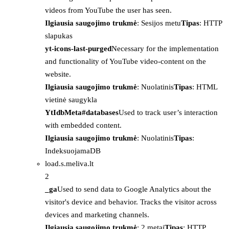
videos from YouTube the user has seen.
Ilgiausia saugojimo trukmė
: Sesijos metu
Tipas
: HTTP
slapukas
yt-icons-last-purged
Necessary for the implementation
and functionality of YouTube video-content on the
website.
Ilgiausia saugojimo trukmė
: Nuolatinis
Tipas
: HTML
vietinė saugykla
YtIdbMeta#databases
Used to track user’s interaction
with embedded content.
Ilgiausia saugojimo trukmė
: Nuolatinis
Tipas
:
IndeksuojamaDB
load.s.meliva.lt
2
_ga
Used to send data to Google Analytics about the
visitor's device and behavior. Tracks the visitor across
devices and marketing channels.
Ilgiausia saugojimo trukmė
: 2 metai
Tipas
: HTTP