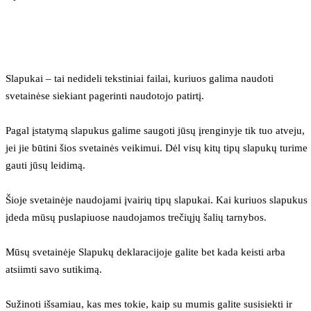
Slapukai – tai nedideli tekstiniai failai, kuriuos galima naudoti 
svetainėse siekiant pagerinti naudotojo patirtį.
Pagal įstatymą slapukus galime saugoti jūsų įrenginyje tik tuo atveju, 
jei jie būtini šios svetainės veikimui. Dėl visų kitų tipų slapukų turime 
gauti jūsų leidimą.
Šioje svetainėje naudojami įvairių tipų slapukai. Kai kuriuos slapukus 
įdeda mūsų puslapiuose naudojamos trečiųjų šalių tarnybos.
Mūsų svetainėje Slapukų deklaracijoje galite bet kada keisti arba 
atsiimti savo sutikimą.
Sužinoti išsamiau, kas mes tokie, kaip su mumis galite susisiekti ir 