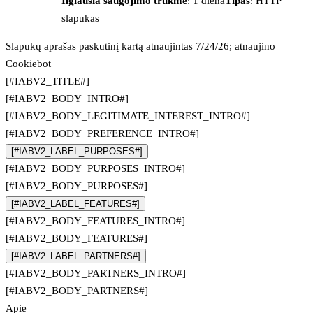
Ilgiausia saugojimo trukmė
: 1 diena
Tipas
: HTTP
slapukas
Slapukų aprašas paskutinį kartą atnaujintas 7/24/26; atnaujino
Cookiebot
[#IABV2_TITLE#]
[#IABV2_BODY_INTRO#]
[#IABV2_BODY_LEGITIMATE_INTEREST_INTRO#]
[#IABV2_BODY_PREFERENCE_INTRO#]
[#IABV2_LABEL_PURPOSES#]
[#IABV2_BODY_PURPOSES_INTRO#]
[#IABV2_BODY_PURPOSES#]
[#IABV2_LABEL_FEATURES#]
[#IABV2_BODY_FEATURES_INTRO#]
[#IABV2_BODY_FEATURES#]
[#IABV2_LABEL_PARTNERS#]
[#IABV2_BODY_PARTNERS_INTRO#]
[#IABV2_BODY_PARTNERS#]
Apie