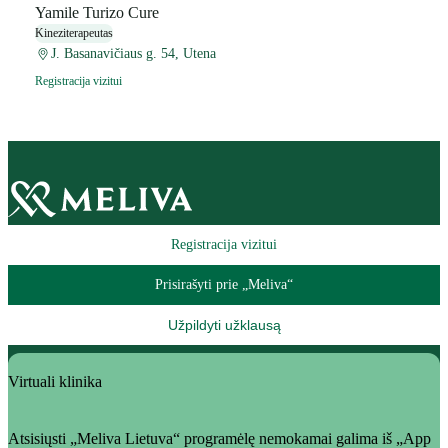
Yamile Turizo Cure
Kineziterapeutas
J. Basanavičiaus g. 54, Utena
Registracija vizitui
Registracija vizitui
Prisirašyti prie „Meliva“
Užpildyti užklausą
Virtuali klinika
Atsisiųsti „Meliva Lietuva“ programėlę nemokamai galima iš „App