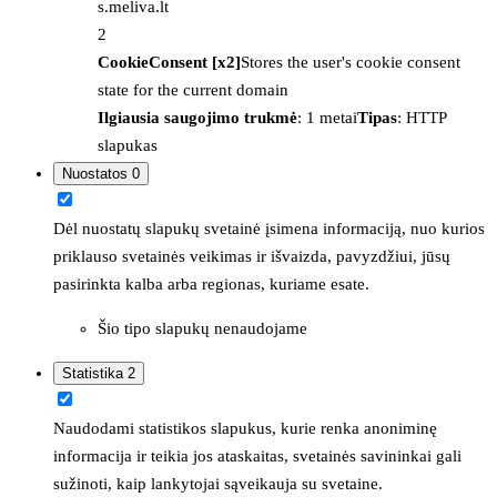
s.meliva.lt
2
CookieConsent [x2]
Stores the user's cookie consent
state for the current domain
Ilgiausia saugojimo trukmė
: 1 metai
Tipas
: HTTP
slapukas
Nuostatos
0
Dėl nuostatų slapukų svetainė įsimena informaciją, nuo kurios
priklauso svetainės veikimas ir išvaizda, pavyzdžiui, jūsų
pasirinkta kalba arba regionas, kuriame esate.
Šio tipo slapukų nenaudojame
Statistika
2
Naudodami statistikos slapukus, kurie renka anoniminę
informacija ir teikia jos ataskaitas, svetainės savininkai gali
sužinoti, kaip lankytojai sąveikauja su svetaine.