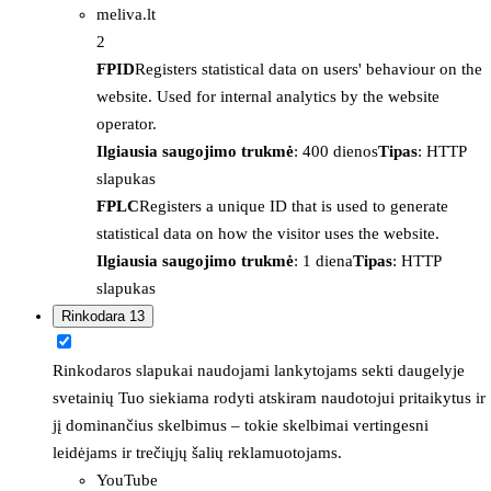
meliva.lt
2
FPID
Registers statistical data on users' behaviour on the
website. Used for internal analytics by the website
operator.
Ilgiausia saugojimo trukmė
: 400 dienos
Tipas
: HTTP
slapukas
FPLC
Registers a unique ID that is used to generate
statistical data on how the visitor uses the website.
Ilgiausia saugojimo trukmė
: 1 diena
Tipas
: HTTP
slapukas
Rinkodara
13
Rinkodaros slapukai naudojami lankytojams sekti daugelyje
svetainių Tuo siekiama rodyti atskiram naudotojui pritaikytus ir
jį dominančius skelbimus – tokie skelbimai vertingesni
leidėjams ir trečiųjų šalių reklamuotojams.
YouTube