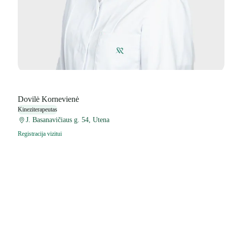
Dovilė Kornevienė
Kineziterapeutas
J. Basanavičiaus g. 54, Utena
Registracija vizitui