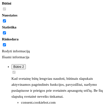
Būtini
Nuostatos
Statistika
Rinkodara
Rodyti informaciją
Išsami informacija
Būtini
2
Kad svetainę būtų lengviau naudoti, būtinais slapukais
aktyvinamos pagrindinės funkcijos, pavyzdžiui, naršymo
puslapiuose ir prieigos prie svetainės apsaugotų sričių. Be šių
slapukų svetainė neveiks tinkamai.
consent.cookiebot.com