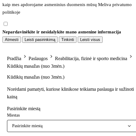
kaip mes apdorojame asmeninius duomenis mūsų 
Meliva privatumo 
politikoje
Nepardavinėkite ir nesidalykite mano asmenine informacija
Atmesti
Leisti pasirinkimą
Tinkinti
Leisti visus
Pradžia
Paslaugos
Reabilitacija, fizinė ir sporto medicina
Kūdikių masažas (nuo 3mėn.)
Kūdikių masažas (nuo 3mėn.)
Norėdami pamatyti, kuriose klinikose teikiama paslauga ir sužinoti
kainą
Pasirinkite miestą
Miestas
Pasirinkite miestą