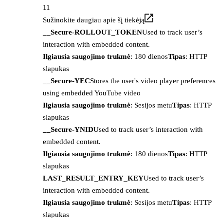
11
Sužinokite daugiau apie šį tiekėją
__Secure-ROLLOUT_TOKEN
Used to track user’s
interaction with embedded content.
Ilgiausia saugojimo trukmė
: 180 dienos
Tipas
: HTTP
slapukas
__Secure-YEC
Stores the user's video player preferences
using embedded YouTube video
Ilgiausia saugojimo trukmė
: Sesijos metu
Tipas
: HTTP
slapukas
__Secure-YNID
Used to track user’s interaction with
embedded content.
Ilgiausia saugojimo trukmė
: 180 dienos
Tipas
: HTTP
slapukas
LAST_RESULT_ENTRY_KEY
Used to track user’s
interaction with embedded content.
Ilgiausia saugojimo trukmė
: Sesijos metu
Tipas
: HTTP
slapukas