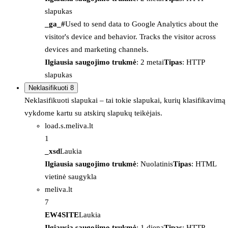
slapukas
_ga_#
Used to send data to Google Analytics about the
visitor's device and behavior. Tracks the visitor across
devices and marketing channels.
Ilgiausia saugojimo trukmė
: 2 metai
Tipas
: HTTP
slapukas
Neklasifikuoti
8
Neklasifikuoti slapukai – tai tokie slapukai, kurių klasifikavimą
vykdome kartu su atskirų slapukų teikėjais.
load.s.meliva.lt
1
_xsd
Laukia
Ilgiausia saugojimo trukmė
: Nuolatinis
Tipas
: HTML
vietinė saugykla
meliva.lt
7
EW4SITE
Laukia
Ilgiausia saugojimo trukmė
: 1 diena
Tipas
: HTTP