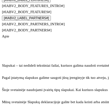
[#IABV2_BODY_FEATURES_INTRO#]
[#IABV2_BODY_FEATURES#]
[#IABV2_LABEL_PARTNERS#]
[#IABV2_BODY_PARTNERS_INTRO#]
[#IABV2_BODY_PARTNERS#]
Apie
Slapukai – tai nedideli tekstiniai failai, kuriuos galima naudoti svetainė
Pagal įstatymą slapukus galime saugoti jūsų įrenginyje tik tuo atveju, j
Šioje svetainėje naudojami įvairių tipų slapukai. Kai kuriuos slapuku
Mūsų svetainėje Slapukų deklaracijoje galite bet kada keisti arba atsii