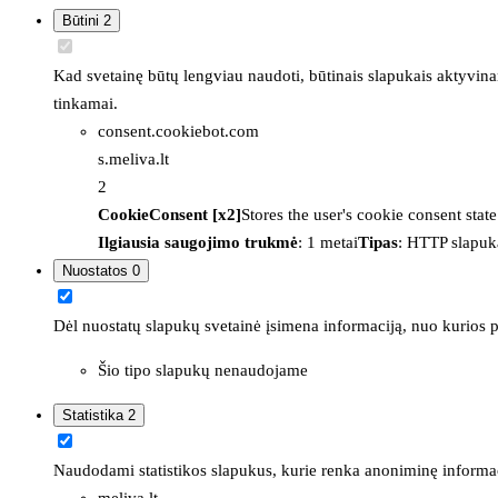
Būtini
2
Kad svetainę būtų lengviau naudoti, būtinais slapukais aktyvina
tinkamai.
consent.cookiebot.com
s.meliva.lt
2
CookieConsent [x2]
Stores the user's cookie consent stat
Ilgiausia saugojimo trukmė
: 1 metai
Tipas
: HTTP slapuk
Nuostatos
0
Dėl nuostatų slapukų svetainė įsimena informaciją, nuo kurios pr
Šio tipo slapukų nenaudojame
Statistika
2
Naudodami statistikos slapukus, kurie renka anoniminę informacija
meliva.lt