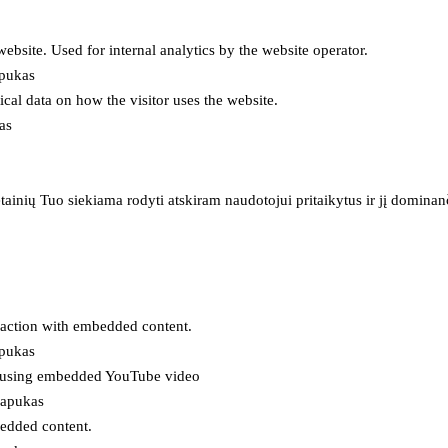
 website. Used for internal analytics by the website operator.
apukas
tical data on how the visitor uses the website.
as
inių Tuo siekiama rodyti atskiram naudotojui pritaikytus ir jį dominanči
eraction with embedded content.
apukas
es using embedded YouTube video
lapukas
bedded content.