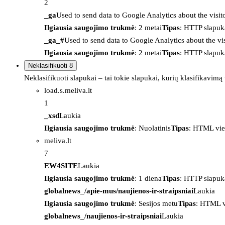
2
_ga
Used to send data to Google Analytics about the visit
Ilgiausia saugojimo trukmė
: 2 metai
Tipas
: HTTP slapuk
_ga_#
Used to send data to Google Analytics about the vis
Ilgiausia saugojimo trukmė
: 2 metai
Tipas
: HTTP slapuk
Neklasifikuoti
8
Neklasifikuoti slapukai – tai tokie slapukai, kurių klasifikavimą
load.s.meliva.lt
1
_xsd
Laukia
Ilgiausia saugojimo trukmė
: Nuolatinis
Tipas
: HTML vie
meliva.lt
7
EW4SITE
Laukia
Ilgiausia saugojimo trukmė
: 1 diena
Tipas
: HTTP slapuk
globalnews_/apie-mus/naujienos-ir-straipsniai
Laukia
Ilgiausia saugojimo trukmė
: Sesijos metu
Tipas
: HTML v
globalnews_/naujienos-ir-straipsniai
Laukia