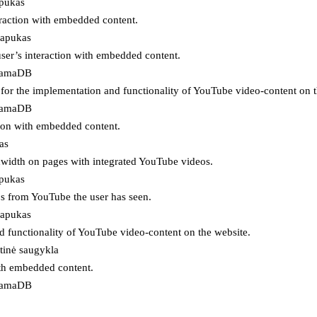
apukas
eraction with embedded content.
lapukas
user’s interaction with embedded content.
ojamaDB
for the implementation and functionality of YouTube video-content on t
ojamaDB
tion with embedded content.
as
ndwidth on pages with integrated YouTube videos.
apukas
eos from YouTube the user has seen.
lapukas
d functionality of YouTube video-content on the website.
tinė saugykla
ith embedded content.
ojamaDB