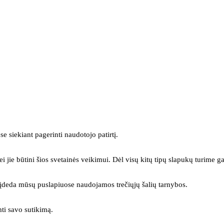
se siekiant pagerinti naudotojo patirtį.
ei jie būtini šios svetainės veikimui. Dėl visų kitų tipų slapukų turime ga
s įdeda mūsų puslapiuose naudojamos trečiųjų šalių tarnybos.
mti savo sutikimą.