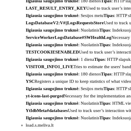
Ilgiausia saugojimo trukmė
: 180 dienos
Tipas
: HTTP sl
LAST_RESULT_ENTRY_KEY
Used to track user’s int
Ilgiausia saugojimo trukmė
: Sesijos metu
Tipas
: HTTP s
LogsDatabaseV2:V#||LogsRequestsStore
Used to track 
Ilgiausia saugojimo trukmė
: Nuolatinis
Tipas
: Indeksu
ServiceWorkerLogsDatabase#SWHealthLog
Necessary 
Ilgiausia saugojimo trukmė
: Nuolatinis
Tipas
: Indeksu
TESTCOOKIESENABLED
Used to track user’s interac
Ilgiausia saugojimo trukmė
: 1 diena
Tipas
: HTTP slapuk
VISITOR_INFO1_LIVE
Tries to estimate the users' ba
Ilgiausia saugojimo trukmė
: 180 dienos
Tipas
: HTTP sl
YSC
Registers a unique ID to keep statistics of what vid
Ilgiausia saugojimo trukmė
: Sesijos metu
Tipas
: HTTP s
yt-icons-last-purged
Necessary for the implementation an
Ilgiausia saugojimo trukmė
: Nuolatinis
Tipas
: HTML vie
YtIdbMeta#databases
Used to track user’s interaction w
Ilgiausia saugojimo trukmė
: Nuolatinis
Tipas
: Indeksu
load.s.meliva.lt