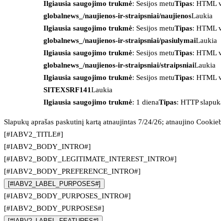
Ilgiausia saugojimo trukmė
: Sesijos metu
Tipas
: HTML v
globalnews_/naujienos-ir-straipsniai/naujienos
Laukia
Ilgiausia saugojimo trukmė
: Sesijos metu
Tipas
: HTML v
globalnews_/naujienos-ir-straipsniai/pasiulymai
Laukia
Ilgiausia saugojimo trukmė
: Sesijos metu
Tipas
: HTML v
globalnews_/naujienos-ir-straipsniai/straipsniai
Laukia
Ilgiausia saugojimo trukmė
: Sesijos metu
Tipas
: HTML v
SITEXSRF141
Laukia
Ilgiausia saugojimo trukmė
: 1 diena
Tipas
: HTTP slapuk
Slapukų aprašas paskutinį kartą atnaujintas 7/24/26; atnaujino
Cookie
[#IABV2_TITLE#]
[#IABV2_BODY_INTRO#]
[#IABV2_BODY_LEGITIMATE_INTEREST_INTRO#]
[#IABV2_BODY_PREFERENCE_INTRO#]
[#IABV2_LABEL_PURPOSES#]
[#IABV2_BODY_PURPOSES_INTRO#]
[#IABV2_BODY_PURPOSES#]
[#IABV2_LABEL_FEATURES#]