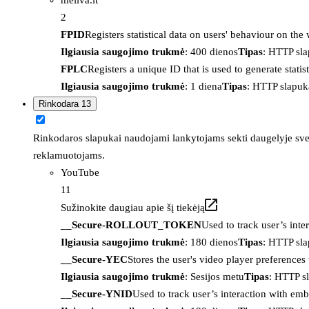
2
FPID
Registers statistical data on users' behaviour on the
Ilgiausia saugojimo trukmė
: 400 dienos
Tipas
: HTTP sl
FPLC
Registers a unique ID that is used to generate statis
Ilgiausia saugojimo trukmė
: 1 diena
Tipas
: HTTP slapuk
Rinkodara
13
Rinkodaros slapukai naudojami lankytojams sekti daugelyje sveta
reklamuotojams.
YouTube
11
Sužinokite daugiau apie šį tiekėją
__Secure-ROLLOUT_TOKEN
Used to track user’s int
Ilgiausia saugojimo trukmė
: 180 dienos
Tipas
: HTTP sl
__Secure-YEC
Stores the user's video player preferenc
Ilgiausia saugojimo trukmė
: Sesijos metu
Tipas
: HTTP s
__Secure-YNID
Used to track user’s interaction with em