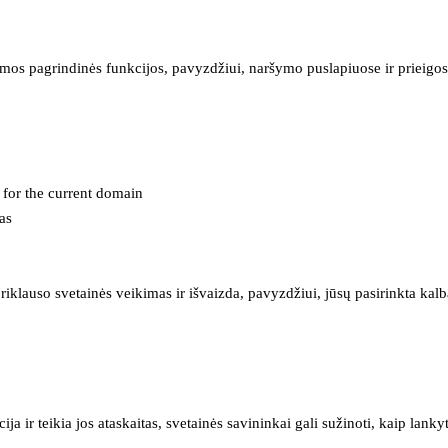
mos pagrindinės funkcijos, pavyzdžiui, naršymo puslapiuose ir prieigos 
e for the current domain
as
iklauso svetainės veikimas ir išvaizda, pavyzdžiui, jūsų pasirinkta kalb
 ir teikia jos ataskaitas, svetainės savininkai gali sužinoti, kaip lanky