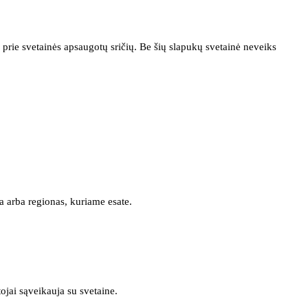
prie svetainės apsaugotų sričių. Be šių slapukų svetainė neveiks
a arba regionas, kuriame esate.
tojai sąveikauja su svetaine.