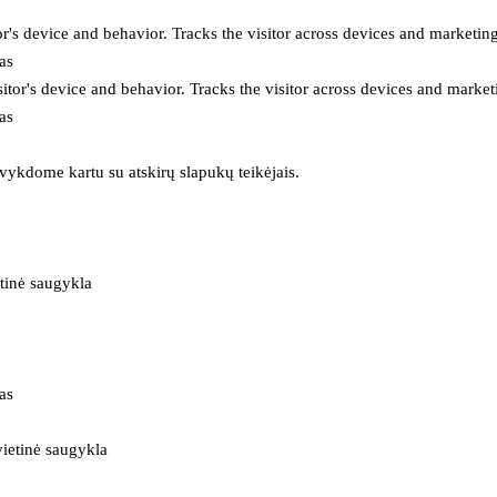
or's device and behavior. Tracks the visitor across devices and marketin
as
itor's device and behavior. Tracks the visitor across devices and market
as
 vykdome kartu su atskirų slapukų teikėjais.
tinė saugykla
as
ietinė saugykla