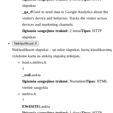
slapukas
_ga_#
Used to send data to Google Analytics about the
visitor's device and behavior. Tracks the visitor across
devices and marketing channels.
Ilgiausia saugojimo trukmė
: 2 metai
Tipas
: HTTP
slapukas
Neklasifikuoti
8
Neklasifikuoti slapukai – tai tokie slapukai, kurių klasifikavimą
vykdome kartu su atskirų slapukų teikėjais.
load.s.meliva.lt
1
_xsd
Laukia
Ilgiausia saugojimo trukmė
: Nuolatinis
Tipas
: HTML
vietinė saugykla
meliva.lt
7
EW4SITE
Laukia
Ilgiausia saugojimo trukmė
: 1 diena
Tipas
: HTTP