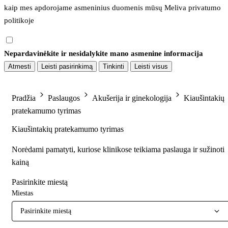
kaip mes apdorojame asmeninius duomenis mūsų 
Meliva privatumo 
politikoje
Nepardavinėkite ir nesidalykite mano asmenine informacija
Atmesti
Leisti pasirinkimą
Tinkinti
Leisti visus
Pradžia
Paslaugos
Akušerija ir ginekologija
Kiaušintakių
pratekamumo tyrimas
Kiaušintakių pratekamumo tyrimas
Norėdami pamatyti, kuriose klinikose teikiama paslauga ir sužinoti
kainą
Pasirinkite miestą
Miestas
Pasirinkite miestą