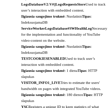
LogsDatabaseV2:V#||LogsRequestsStore
Used to track
user’s interaction with embedded content.
Ilgiausia saugojimo trukmė
: Nuolatinis
Tipas
:
IndeksuojamaDB
ServiceWorkerLogsDatabase#SWHealthLog
Necessary
for the implementation and functionality of YouTube
video-content on the website.
Ilgiausia saugojimo trukmė
: Nuolatinis
Tipas
:
IndeksuojamaDB
TESTCOOKIESENABLED
Used to track user’s
interaction with embedded content.
Ilgiausia saugojimo trukmė
: 1 diena
Tipas
: HTTP
slapukas
VISITOR_INFO1_LIVE
Tries to estimate the users'
bandwidth on pages with integrated YouTube videos.
Ilgiausia saugojimo trukmė
: 180 dienos
Tipas
: HTTP
slapukas
YSC
Registers a unique ID to keep statistics of what