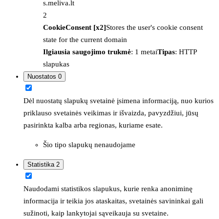
s.meliva.lt
2
CookieConsent [x2]
Stores the user's cookie consent
state for the current domain
Ilgiausia saugojimo trukmė
: 1 metai
Tipas
: HTTP
slapukas
Nuostatos
0
Dėl nuostatų slapukų svetainė įsimena informaciją, nuo kurios
priklauso svetainės veikimas ir išvaizda, pavyzdžiui, jūsų
pasirinkta kalba arba regionas, kuriame esate.
Šio tipo slapukų nenaudojame
Statistika
2
Naudodami statistikos slapukus, kurie renka anoniminę
informacija ir teikia jos ataskaitas, svetainės savininkai gali
sužinoti, kaip lankytojai sąveikauja su svetaine.