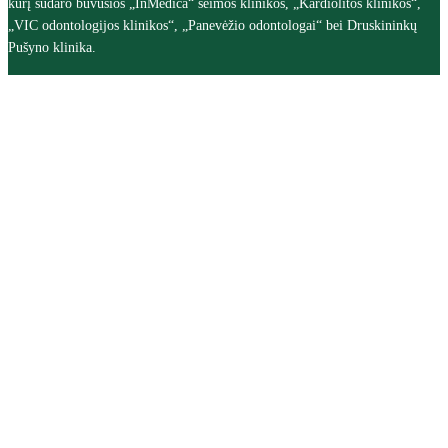
kurį sudaro buvusios „InMedica“ šeimos klinikos, „Kardiolitos klinikos“,
„VIC odontologijos klinikos“, „Panevėžio odontologai“ bei Druskininkų
Pušyno klinika.