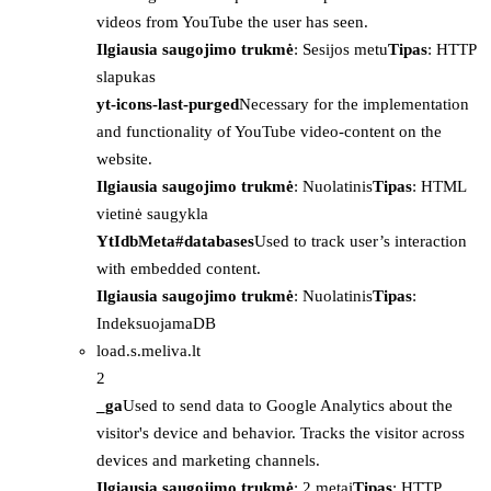
videos from YouTube the user has seen.
Ilgiausia saugojimo trukmė
: Sesijos metu
Tipas
: HTTP
slapukas
yt-icons-last-purged
Necessary for the implementation
and functionality of YouTube video-content on the
website.
Ilgiausia saugojimo trukmė
: Nuolatinis
Tipas
: HTML
vietinė saugykla
YtIdbMeta#databases
Used to track user’s interaction
with embedded content.
Ilgiausia saugojimo trukmė
: Nuolatinis
Tipas
:
IndeksuojamaDB
load.s.meliva.lt
2
_ga
Used to send data to Google Analytics about the
visitor's device and behavior. Tracks the visitor across
devices and marketing channels.
Ilgiausia saugojimo trukmė
: 2 metai
Tipas
: HTTP