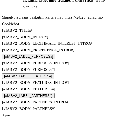
Ilgiausia saugojimo trukmė
: 1 diena
Tipas
: HTTP
slapukas
Slapukų aprašas paskutinį kartą atnaujintas 7/24/26; atnaujino
Cookiebot
[#IABV2_TITLE#]
[#IABV2_BODY_INTRO#]
[#IABV2_BODY_LEGITIMATE_INTEREST_INTRO#]
[#IABV2_BODY_PREFERENCE_INTRO#]
[#IABV2_LABEL_PURPOSES#]
[#IABV2_BODY_PURPOSES_INTRO#]
[#IABV2_BODY_PURPOSES#]
[#IABV2_LABEL_FEATURES#]
[#IABV2_BODY_FEATURES_INTRO#]
[#IABV2_BODY_FEATURES#]
[#IABV2_LABEL_PARTNERS#]
[#IABV2_BODY_PARTNERS_INTRO#]
[#IABV2_BODY_PARTNERS#]
Apie