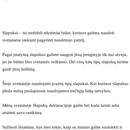
Slapukai – tai nedideli tekstiniai failai, kuriuos galima naudoti 
svetainėse siekiant pagerinti naudotojo patirtį.
Pagal įstatymą slapukus galime saugoti jūsų įrenginyje tik tuo atveju, 
jei jie būtini šios svetainės veikimui. Dėl visų kitų tipų slapukų turime 
gauti jūsų leidimą.
Šioje svetainėje naudojami įvairių tipų slapukai. Kai kuriuos slapukus 
įdeda mūsų puslapiuose naudojamos trečiųjų šalių tarnybos.
Mūsų svetainėje Slapukų deklaracijoje galite bet kada keisti arba 
atsiimti savo sutikimą.
Sužinoti išsamiau, kas mes tokie, kaip su mumis galite susisiekti ir 