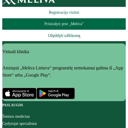
Registracija vizitui
Prisirašyti prie „Meliva“
Užpildyti užklausą
Virtuali klinika
Atsisiųsti „Meliva Lietuva“ programėlę nemokamai galima iš „App
Store“ arba „Google Play“.
PASLAUGOS
Šeimos medicina
Gydytojai specialistai