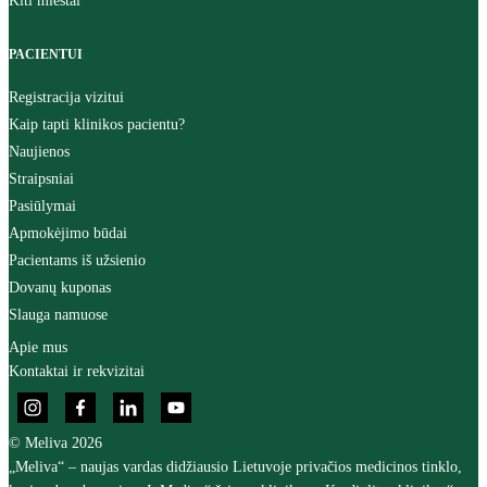
Kiti miestai
PACIENTUI
Registracija vizitui
Kaip tapti klinikos pacientu?
Naujienos
Straipsniai
Pasiūlymai
Apmokėjimo būdai
Pacientams iš užsienio
Dovanų kuponas
Slauga namuose
Apie mus
Kontaktai ir rekvizitai
© Meliva 2026
„Meliva“ – naujas vardas didžiausio Lietuvoje privačios medicinos tinklo,