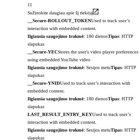
11
Sužinokite daugiau apie šį tiekėją
__Secure-ROLLOUT_TOKEN
Used to track user’s
interaction with embedded content.
Ilgiausia saugojimo trukmė
: 180 dienos
Tipas
: HTTP
slapukas
__Secure-YEC
Stores the user's video player preferences
using embedded YouTube video
Ilgiausia saugojimo trukmė
: Sesijos metu
Tipas
: HTTP
slapukas
__Secure-YNID
Used to track user’s interaction with
embedded content.
Ilgiausia saugojimo trukmė
: 180 dienos
Tipas
: HTTP
slapukas
LAST_RESULT_ENTRY_KEY
Used to track user’s
interaction with embedded content.
Ilgiausia saugojimo trukmė
: Sesijos metu
Tipas
: HTTP
slapukas