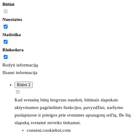
Būtini
Nuostatos
Statistika
Rinkodara
Rodyti informaciją
Išsami informacija
Būtini
2
Kad svetainę būtų lengviau naudoti, būtinais slapukais
aktyvinamos pagrindinės funkcijos, pavyzdžiui, naršymo
puslapiuose ir prieigos prie svetainės apsaugotų sričių. Be šių
slapukų svetainė neveiks tinkamai.
consent.cookiebot.com