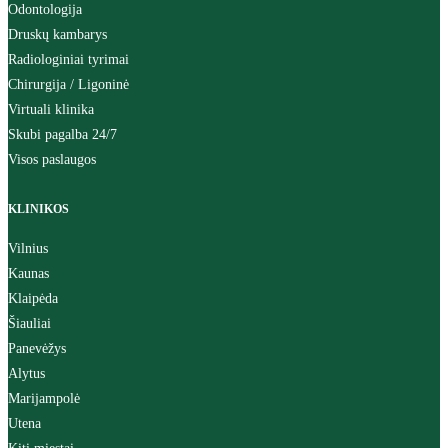
Odontologija
Druskų kambarys
Radiologiniai tyrimai
Chirurgija / Ligoninė
Virtuali klinika
Skubi pagalba 24/7
Visos paslaugos
KLINIKOS
Vilnius
Kaunas
Klaipėda
Šiauliai
Panevėžys
Alytus
Marijampolė
Utena