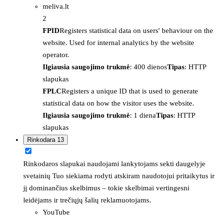
meliva.lt
2
FPID
Registers statistical data on users' behaviour on the
website. Used for internal analytics by the website
operator.
Ilgiausia saugojimo trukmė
: 400 dienos
Tipas
: HTTP
slapukas
FPLC
Registers a unique ID that is used to generate
statistical data on how the visitor uses the website.
Ilgiausia saugojimo trukmė
: 1 diena
Tipas
: HTTP
slapukas
Rinkodara
13
Rinkodaros slapukai naudojami lankytojams sekti daugelyje
svetainių Tuo siekiama rodyti atskiram naudotojui pritaikytus ir
jį dominančius skelbimus – tokie skelbimai vertingesni
leidėjams ir trečiųjų šalių reklamuotojams.
YouTube