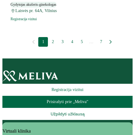
Gydytojas akušeris-ginekologas
Laisvės pr. 64A, Vilnius
Registracija vizitui
1
2
3
4
5
…
7
Registracija vizitui
Prisirašyti prie „Meliva“
Užpildyti užklausą
Virtuali klinika