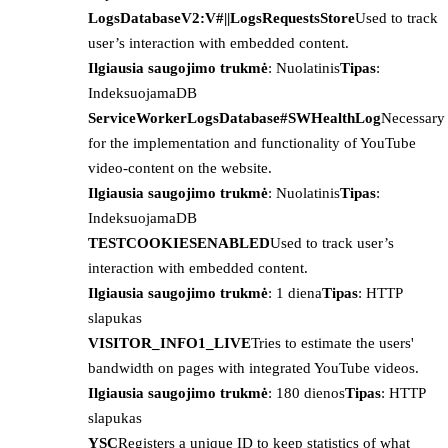
LogsDatabaseV2:V#||LogsRequestsStore
Used to track
user’s interaction with embedded content.
Ilgiausia saugojimo trukmė
: Nuolatinis
Tipas
:
IndeksuojamaDB
ServiceWorkerLogsDatabase#SWHealthLog
Necessary
for the implementation and functionality of YouTube
video-content on the website.
Ilgiausia saugojimo trukmė
: Nuolatinis
Tipas
:
IndeksuojamaDB
TESTCOOKIESENABLED
Used to track user’s
interaction with embedded content.
Ilgiausia saugojimo trukmė
: 1 diena
Tipas
: HTTP
slapukas
VISITOR_INFO1_LIVE
Tries to estimate the users'
bandwidth on pages with integrated YouTube videos.
Ilgiausia saugojimo trukmė
: 180 dienos
Tipas
: HTTP
slapukas
YSC
Registers a unique ID to keep statistics of what