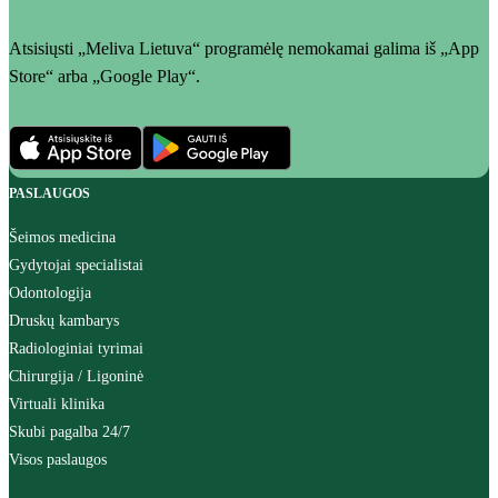
Atsisiųsti „Meliva Lietuva“ programėlę nemokamai galima iš „App
Store“ arba „Google Play“.
PASLAUGOS
Šeimos medicina
Gydytojai specialistai
Odontologija
Druskų kambarys
Radiologiniai tyrimai
Chirurgija / Ligoninė
Virtuali klinika
Skubi pagalba 24/7
Visos paslaugos