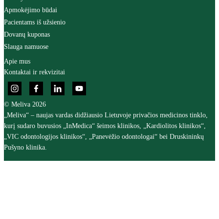
Apmokėjimo būdai
Pacientams iš užsienio
Dovanų kuponas
Slauga namuose
Apie mus
Kontaktai ir rekvizitai
© Meliva 2026
„Meliva“ – naujas vardas didžiausio Lietuvoje privačios medicinos tinklo,
kurį sudaro buvusios „InMedica“ šeimos klinikos, „Kardiolitos klinikos“,
„VIC odontologijos klinikos“, „Panevėžio odontologai“ bei Druskininkų
Pušyno klinika.