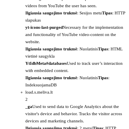
videos from YouTube the user has seen.
Ilgiausia saugojimo trukmė
: Sesijos metu
Tipas
: HTTP
slapukas
yt-icons-last-purged
Necessary for the implementation
and functionality of YouTube video-content on the
website.
Ilgiausia saugojimo trukmė
: Nuolatinis
Tipas
: HTML
vietinė saugykla
YtIdbMeta#databases
Used to track user’s interaction
with embedded content.
Ilgiausia saugojimo trukmė
: Nuolatinis
Tipas
:
IndeksuojamaDB
load.s.meliva.lt
2
_ga
Used to send data to Google Analytics about the
visitor's device and behavior. Tracks the visitor across
devices and marketing channels.
Ilgiausia saugojimo trukmė
: 2 metai
Tipas
: HTTP