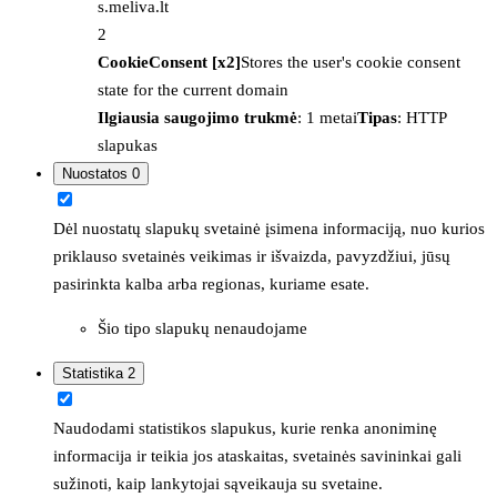
s.meliva.lt
2
CookieConsent [x2]
Stores the user's cookie consent
state for the current domain
Ilgiausia saugojimo trukmė
: 1 metai
Tipas
: HTTP
slapukas
Nuostatos
0
Dėl nuostatų slapukų svetainė įsimena informaciją, nuo kurios
priklauso svetainės veikimas ir išvaizda, pavyzdžiui, jūsų
pasirinkta kalba arba regionas, kuriame esate.
Šio tipo slapukų nenaudojame
Statistika
2
Naudodami statistikos slapukus, kurie renka anoniminę
informacija ir teikia jos ataskaitas, svetainės savininkai gali
sužinoti, kaip lankytojai sąveikauja su svetaine.