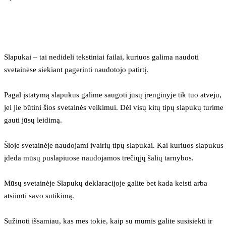
Slapukai – tai nedideli tekstiniai failai, kuriuos galima naudoti 
svetainėse siekiant pagerinti naudotojo patirtį.
Pagal įstatymą slapukus galime saugoti jūsų įrenginyje tik tuo atveju, 
jei jie būtini šios svetainės veikimui. Dėl visų kitų tipų slapukų turime 
gauti jūsų leidimą.
Šioje svetainėje naudojami įvairių tipų slapukai. Kai kuriuos slapukus 
įdeda mūsų puslapiuose naudojamos trečiųjų šalių tarnybos.
Mūsų svetainėje Slapukų deklaracijoje galite bet kada keisti arba 
atsiimti savo sutikimą.
Sužinoti išsamiau, kas mes tokie, kaip su mumis galite susisiekti ir 