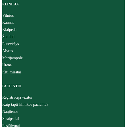
KLINIKOS
Vilnius
Kaunas
Klaipėda
Šiauliai
Panevėžys
Alytus
Marijampolė
Utena
Kiti miestai
PACIENTUI
Registracija vizitui
Kaip tapti klinikos pacientu?
Naujienos
Straipsniai
Pasiūlymai