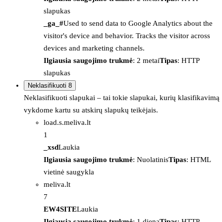
slapukas
_ga_#
Used to send data to Google Analytics about the
visitor's device and behavior. Tracks the visitor across
devices and marketing channels.
Ilgiausia saugojimo trukmė
: 2 metai
Tipas
: HTTP
slapukas
Neklasifikuoti
8
Neklasifikuoti slapukai – tai tokie slapukai, kurių klasifikavimą
vykdome kartu su atskirų slapukų teikėjais.
load.s.meliva.lt
1
_xsd
Laukia
Ilgiausia saugojimo trukmė
: Nuolatinis
Tipas
: HTML
vietinė saugykla
meliva.lt
7
EW4SITE
Laukia
Ilgiausia saugojimo trukmė
: 1 diena
Tipas
: HTTP