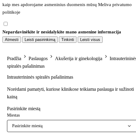
kaip mes apdorojame asmeninius duomenis mūsų 
Meliva privatumo 
politikoje
Nepardavinėkite ir nesidalykite mano asmenine informacija
Atmesti
Leisti pasirinkimą
Tinkinti
Leisti visus
Pradžia
Paslaugos
Akušerija ir ginekologija
Intrauterininė
spiralės pašalinimas
Intrauterininės spiralės pašalinimas
Norėdami pamatyti, kuriose klinikose teikiama paslauga ir sužinoti
kainą
Pasirinkite miestą
Miestas
Pasirinkite miestą