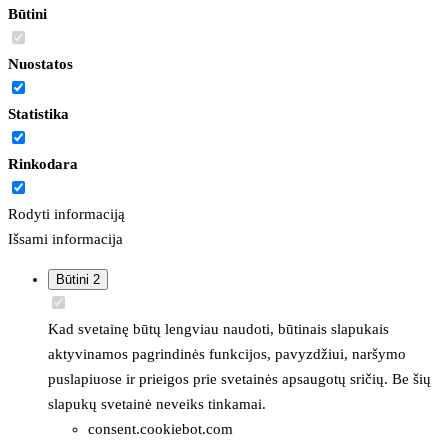
Būtini
Nuostatos
Statistika
Rinkodara
Rodyti informaciją
Išsami informacija
Būtini
2
Kad svetainę būtų lengviau naudoti, būtinais slapukais
aktyvinamos pagrindinės funkcijos, pavyzdžiui, naršymo
puslapiuose ir prieigos prie svetainės apsaugotų sričių. Be šių
slapukų svetainė neveiks tinkamai.
consent.cookiebot.com