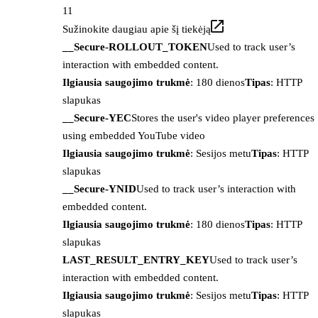
11
Sužinokite daugiau apie šį tiekėją
__Secure-ROLLOUT_TOKEN
Used to track user’s
interaction with embedded content.
Ilgiausia saugojimo trukmė
: 180 dienos
Tipas
: HTTP
slapukas
__Secure-YEC
Stores the user's video player preferences
using embedded YouTube video
Ilgiausia saugojimo trukmė
: Sesijos metu
Tipas
: HTTP
slapukas
__Secure-YNID
Used to track user’s interaction with
embedded content.
Ilgiausia saugojimo trukmė
: 180 dienos
Tipas
: HTTP
slapukas
LAST_RESULT_ENTRY_KEY
Used to track user’s
interaction with embedded content.
Ilgiausia saugojimo trukmė
: Sesijos metu
Tipas
: HTTP
slapukas