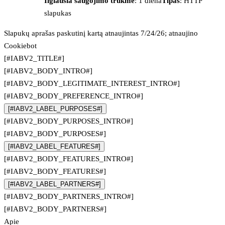
Ilgiausia saugojimo trukmė
: 1 diena
Tipas
: HTTP
slapukas
Slapukų aprašas paskutinį kartą atnaujintas 7/24/26; atnaujino
Cookiebot
[#IABV2_TITLE#]
[#IABV2_BODY_INTRO#]
[#IABV2_BODY_LEGITIMATE_INTEREST_INTRO#]
[#IABV2_BODY_PREFERENCE_INTRO#]
[#IABV2_LABEL_PURPOSES#]
[#IABV2_BODY_PURPOSES_INTRO#]
[#IABV2_BODY_PURPOSES#]
[#IABV2_LABEL_FEATURES#]
[#IABV2_BODY_FEATURES_INTRO#]
[#IABV2_BODY_FEATURES#]
[#IABV2_LABEL_PARTNERS#]
[#IABV2_BODY_PARTNERS_INTRO#]
[#IABV2_BODY_PARTNERS#]
Apie