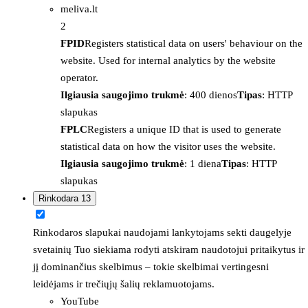
meliva.lt
2
FPID
Registers statistical data on users' behaviour on the
website. Used for internal analytics by the website
operator.
Ilgiausia saugojimo trukmė
: 400 dienos
Tipas
: HTTP
slapukas
FPLC
Registers a unique ID that is used to generate
statistical data on how the visitor uses the website.
Ilgiausia saugojimo trukmė
: 1 diena
Tipas
: HTTP
slapukas
Rinkodara
13
Rinkodaros slapukai naudojami lankytojams sekti daugelyje
svetainių Tuo siekiama rodyti atskiram naudotojui pritaikytus ir
jį dominančius skelbimus – tokie skelbimai vertingesni
leidėjams ir trečiųjų šalių reklamuotojams.
YouTube