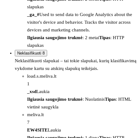
slapukas
_ga_#
Used to send data to Google Analytics about the
visitor's device and behavior. Tracks the visitor across
devices and marketing channels.
Ilgiausia saugojimo trukmė
: 2 metai
Tipas
: HTTP
slapukas
Neklasifikuoti
8
Neklasifikuoti slapukai – tai tokie slapukai, kurių klasifikavimą
vykdome kartu su atskirų slapukų teikėjais.
load.s.meliva.lt
1
_xsd
Laukia
Ilgiausia saugojimo trukmė
: Nuolatinis
Tipas
: HTML
vietinė saugykla
meliva.lt
7
EW4SITE
Laukia
Ilgiausia saugojimo trukmė
: 1 diena
Tipas
: HTTP