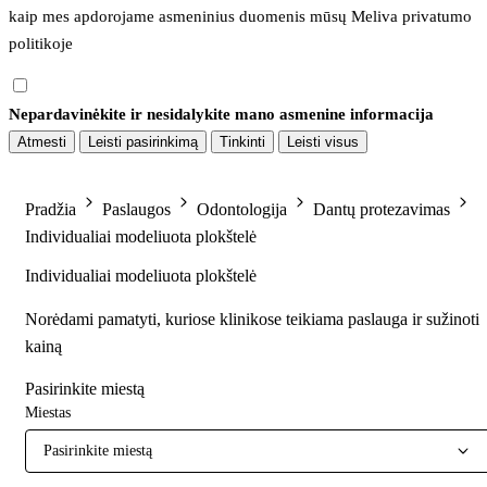
kaip mes apdorojame asmeninius duomenis mūsų 
Meliva privatumo 
politikoje
Nepardavinėkite ir nesidalykite mano asmenine informacija
Atmesti
Leisti pasirinkimą
Tinkinti
Leisti visus
Pradžia
Paslaugos
Odontologija
Dantų protezavimas
Individualiai modeliuota plokštelė
Individualiai modeliuota plokštelė
Norėdami pamatyti, kuriose klinikose teikiama paslauga ir sužinoti
kainą
Pasirinkite miestą
Miestas
Pasirinkite miestą