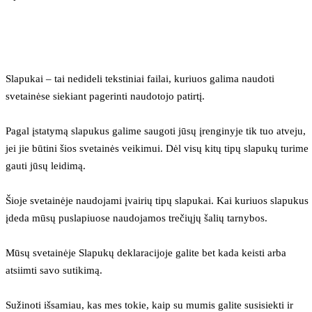
Slapukai – tai nedideli tekstiniai failai, kuriuos galima naudoti 
svetainėse siekiant pagerinti naudotojo patirtį.
Pagal įstatymą slapukus galime saugoti jūsų įrenginyje tik tuo atveju, 
jei jie būtini šios svetainės veikimui. Dėl visų kitų tipų slapukų turime 
gauti jūsų leidimą.
Šioje svetainėje naudojami įvairių tipų slapukai. Kai kuriuos slapukus 
įdeda mūsų puslapiuose naudojamos trečiųjų šalių tarnybos.
Mūsų svetainėje Slapukų deklaracijoje galite bet kada keisti arba 
atsiimti savo sutikimą.
Sužinoti išsamiau, kas mes tokie, kaip su mumis galite susisiekti ir 