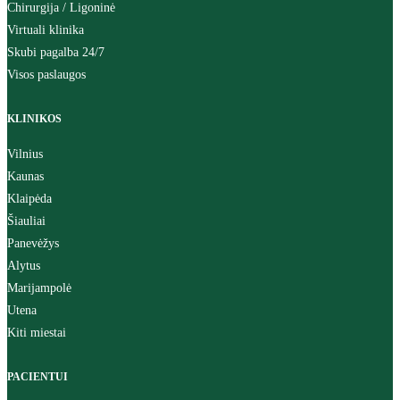
Chirurgija / Ligoninė
Virtuali klinika
Skubi pagalba 24/7
Visos paslaugos
KLINIKOS
Vilnius
Kaunas
Klaipėda
Šiauliai
Panevėžys
Alytus
Marijampolė
Utena
Kiti miestai
PACIENTUI