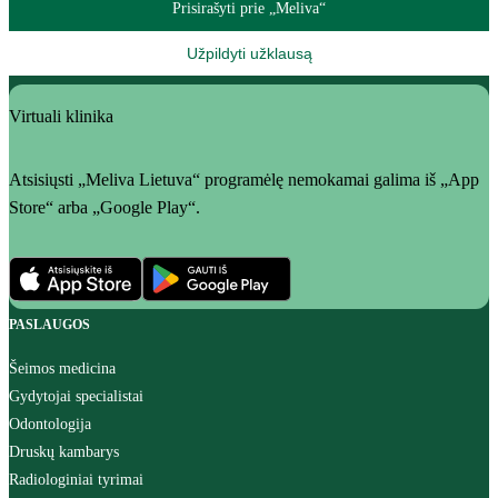
Prisirašyti prie „Meliva“
Užpildyti užklausą
Virtuali klinika
Atsisiųsti „Meliva Lietuva“ programėlę nemokamai galima iš „App
Store“ arba „Google Play“.
PASLAUGOS
Šeimos medicina
Gydytojai specialistai
Odontologija
Druskų kambarys
Radiologiniai tyrimai