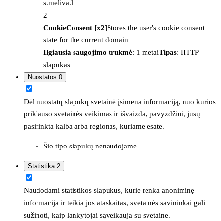
s.meliva.lt
2
CookieConsent [x2]
Stores the user's cookie consent
state for the current domain
Ilgiausia saugojimo trukmė
: 1 metai
Tipas
: HTTP
slapukas
Nuostatos
0
Dėl nuostatų slapukų svetainė įsimena informaciją, nuo kurios
priklauso svetainės veikimas ir išvaizda, pavyzdžiui, jūsų
pasirinkta kalba arba regionas, kuriame esate.
Šio tipo slapukų nenaudojame
Statistika
2
Naudodami statistikos slapukus, kurie renka anoniminę
informacija ir teikia jos ataskaitas, svetainės savininkai gali
sužinoti, kaip lankytojai sąveikauja su svetaine.