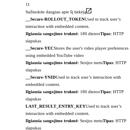
11
Sužinokite daugiau apie šį tiekėją
__Secure-ROLLOUT_TOKEN
Used to track user’s
interaction with embedded content.
Ilgiausia saugojimo trukmė
: 180 dienos
Tipas
: HTTP
slapukas
__Secure-YEC
Stores the user's video player preferences
using embedded YouTube video
Ilgiausia saugojimo trukmė
: Sesijos metu
Tipas
: HTTP
slapukas
__Secure-YNID
Used to track user’s interaction with
embedded content.
Ilgiausia saugojimo trukmė
: 180 dienos
Tipas
: HTTP
slapukas
LAST_RESULT_ENTRY_KEY
Used to track user’s
interaction with embedded content.
Ilgiausia saugojimo trukmė
: Sesijos metu
Tipas
: HTTP
slapukas