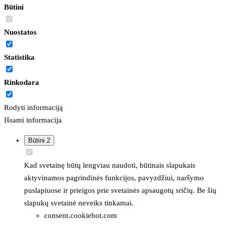
Būtini
Nuostatos
Statistika
Rinkodara
Rodyti informaciją
Išsami informacija
Būtini
2
Kad svetainę būtų lengviau naudoti, būtinais slapukais
aktyvinamos pagrindinės funkcijos, pavyzdžiui, naršymo
puslapiuose ir prieigos prie svetainės apsaugotų sričių. Be šių
slapukų svetainė neveiks tinkamai.
consent.cookiebot.com