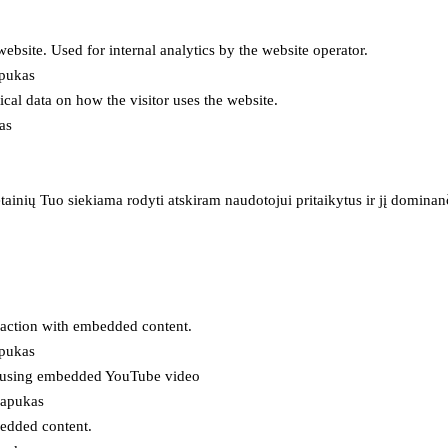
 website. Used for internal analytics by the website operator.
apukas
tical data on how the visitor uses the website.
as
inių Tuo siekiama rodyti atskiram naudotojui pritaikytus ir jį dominanči
eraction with embedded content.
apukas
es using embedded YouTube video
lapukas
bedded content.