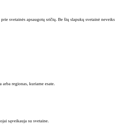
prie svetainės apsaugotų sričių. Be šių slapukų svetainė neveiks
a arba regionas, kuriame esate.
tojai sąveikauja su svetaine.