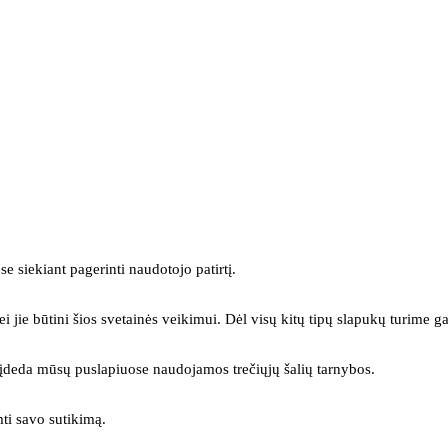
se siekiant pagerinti naudotojo patirtį.
ei jie būtini šios svetainės veikimui. Dėl visų kitų tipų slapukų turime ga
s įdeda mūsų puslapiuose naudojamos trečiųjų šalių tarnybos.
mti savo sutikimą.