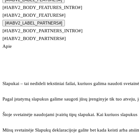
[#IABV2_BODY_FEATURES_INTRO#]
[#IABV2_BODY_FEATURES#]
[#IABV2_LABEL_PARTNERS#]
[#IABV2_BODY_PARTNERS_INTRO#]
[#IABV2_BODY_PARTNERS#]
Apie
Slapukai – tai nedideli tekstiniai failai, kuriuos galima naudoti svetainė
Pagal įstatymą slapukus galime saugoti jūsų įrenginyje tik tuo atveju, j
Šioje svetainėje naudojami įvairių tipų slapukai. Kai kuriuos slapuku
Mūsų svetainėje Slapukų deklaracijoje galite bet kada keisti arba atsii