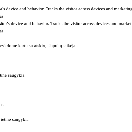
or's device and behavior. Tracks the visitor across devices and marketin
as
itor's device and behavior. Tracks the visitor across devices and market
as
 vykdome kartu su atskirų slapukų teikėjais.
tinė saugykla
as
ietinė saugykla