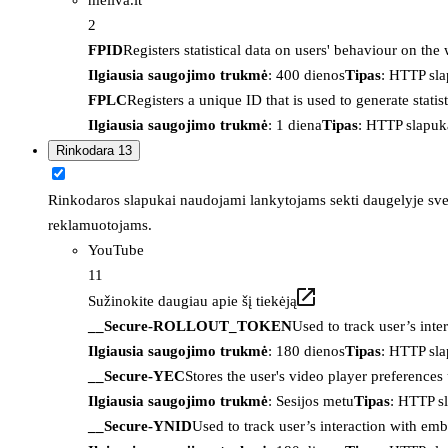
2
FPID
Registers statistical data on users' behaviour on the
Ilgiausia saugojimo trukmė
: 400 dienos
Tipas
: HTTP sl
FPLC
Registers a unique ID that is used to generate statis
Ilgiausia saugojimo trukmė
: 1 diena
Tipas
: HTTP slapuk
Rinkodara
13
Rinkodaros slapukai naudojami lankytojams sekti daugelyje sveta
reklamuotojams.
YouTube
11
Sužinokite daugiau apie šį tiekėją
__Secure-ROLLOUT_TOKEN
Used to track user’s int
Ilgiausia saugojimo trukmė
: 180 dienos
Tipas
: HTTP sl
__Secure-YEC
Stores the user's video player preferenc
Ilgiausia saugojimo trukmė
: Sesijos metu
Tipas
: HTTP s
__Secure-YNID
Used to track user’s interaction with em