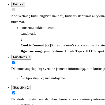
Būtini
2
Kad svetainę būtų lengviau naudoti, būtinais slapukais aktyvina
tinkamai.
consent.cookiebot.com
s.meliva.lt
2
CookieConsent [x2]
Stores the user's cookie consent stat
Ilgiausia saugojimo trukmė
: 1 metai
Tipas
: HTTP slapuk
Nuostatos
0
Dėl nuostatų slapukų svetainė įsimena informaciją, nuo kurios pr
Šio tipo slapukų nenaudojame
Statistika
2
Naudodami statistikos slapukus, kurie renka anoniminę informacija
meliva.lt