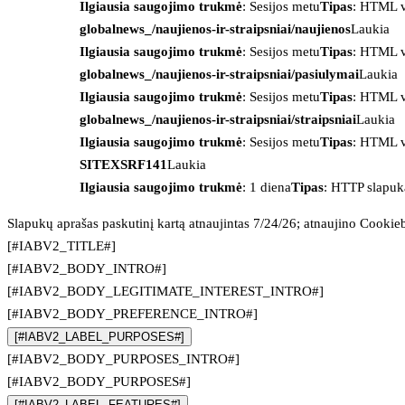
Ilgiausia saugojimo trukmė
: Sesijos metu
Tipas
: HTML v
globalnews_/naujienos-ir-straipsniai/naujienos
Laukia
Ilgiausia saugojimo trukmė
: Sesijos metu
Tipas
: HTML v
globalnews_/naujienos-ir-straipsniai/pasiulymai
Laukia
Ilgiausia saugojimo trukmė
: Sesijos metu
Tipas
: HTML v
globalnews_/naujienos-ir-straipsniai/straipsniai
Laukia
Ilgiausia saugojimo trukmė
: Sesijos metu
Tipas
: HTML v
SITEXSRF141
Laukia
Ilgiausia saugojimo trukmė
: 1 diena
Tipas
: HTTP slapuk
Slapukų aprašas paskutinį kartą atnaujintas 7/24/26; atnaujino
Cookie
[#IABV2_TITLE#]
[#IABV2_BODY_INTRO#]
[#IABV2_BODY_LEGITIMATE_INTEREST_INTRO#]
[#IABV2_BODY_PREFERENCE_INTRO#]
[#IABV2_LABEL_PURPOSES#]
[#IABV2_BODY_PURPOSES_INTRO#]
[#IABV2_BODY_PURPOSES#]
[#IABV2_LABEL_FEATURES#]