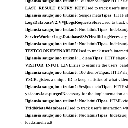
Ilgiausia saugojimo trukmė
: 180 dienos
Tipas
: HTTP sl
LAST_RESULT_ENTRY_KEY
Used to track user’s int
Ilgiausia saugojimo trukmė
: Sesijos metu
Tipas
: HTTP s
LogsDatabaseV2:V#||LogsRequestsStore
Used to track 
Ilgiausia saugojimo trukmė
: Nuolatinis
Tipas
: Indeksu
ServiceWorkerLogsDatabase#SWHealthLog
Necessary 
Ilgiausia saugojimo trukmė
: Nuolatinis
Tipas
: Indeksu
TESTCOOKIESENABLED
Used to track user’s interac
Ilgiausia saugojimo trukmė
: 1 diena
Tipas
: HTTP slapuk
VISITOR_INFO1_LIVE
Tries to estimate the users' ba
Ilgiausia saugojimo trukmė
: 180 dienos
Tipas
: HTTP sl
YSC
Registers a unique ID to keep statistics of what vid
Ilgiausia saugojimo trukmė
: Sesijos metu
Tipas
: HTTP s
yt-icons-last-purged
Necessary for the implementation an
Ilgiausia saugojimo trukmė
: Nuolatinis
Tipas
: HTML vie
YtIdbMeta#databases
Used to track user’s interaction w
Ilgiausia saugojimo trukmė
: Nuolatinis
Tipas
: Indeksu
load.s.meliva.lt