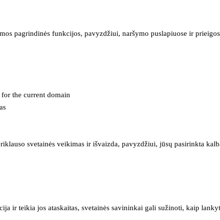
mos pagrindinės funkcijos, pavyzdžiui, naršymo puslapiuose ir prieigos 
e for the current domain
as
iklauso svetainės veikimas ir išvaizda, pavyzdžiui, jūsų pasirinkta kalb
 ir teikia jos ataskaitas, svetainės savininkai gali sužinoti, kaip lanky