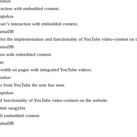
apukas
eraction with embedded content.
lapukas
user’s interaction with embedded content.
ojamaDB
for the implementation and functionality of YouTube video-content on t
ojamaDB
tion with embedded content.
as
ndwidth on pages with integrated YouTube videos.
apukas
eos from YouTube the user has seen.
lapukas
d functionality of YouTube video-content on the website.
tinė saugykla
ith embedded content.
ojamaDB