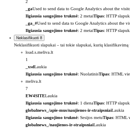
2
_ga
Used to send data to Google Analytics about the visit
Ilgiausia saugojimo trukmė
: 2 metai
Tipas
: HTTP slapuk
_ga_#
Used to send data to Google Analytics about the vis
Ilgiausia saugojimo trukmė
: 2 metai
Tipas
: HTTP slapuk
Neklasifikuoti
8
Neklasifikuoti slapukai – tai tokie slapukai, kurių klasifikavimą
load.s.meliva.lt
1
_xsd
Laukia
Ilgiausia saugojimo trukmė
: Nuolatinis
Tipas
: HTML vie
meliva.lt
7
EW4SITE
Laukia
Ilgiausia saugojimo trukmė
: 1 diena
Tipas
: HTTP slapuk
globalnews_/apie-mus/naujienos-ir-straipsniai
Laukia
Ilgiausia saugojimo trukmė
: Sesijos metu
Tipas
: HTML v
globalnews_/naujienos-ir-straipsniai
Laukia