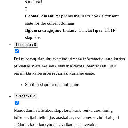
s.meliva.lt
2
CookieConsent [x2]
Stores the user's cookie consent
state for the current domain
Ilgiausia saugojimo trukmė
: 1 metai
Tipas
: HTTP
slapukas
Nuostatos
0
Dėl nuostatų slapukų svetainė įsimena informaciją, nuo kurios
priklauso svetainės veikimas ir išvaizda, pavyzdžiui, jūsų
pasirinkta kalba arba regionas, kuriame esate.
Šio tipo slapukų nenaudojame
Statistika
2
Naudodami statistikos slapukus, kurie renka anoniminę
informacija ir teikia jos ataskaitas, svetainės savininkai gali
sužinoti, kaip lankytojai sąveikauja su svetaine.