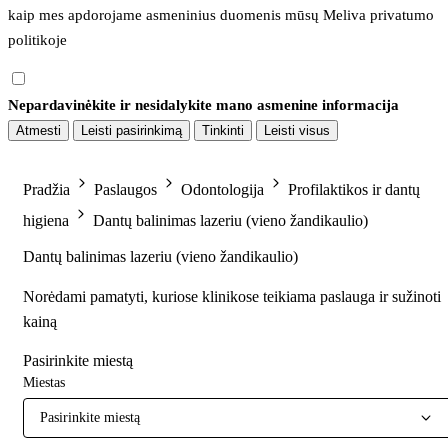
kaip mes apdorojame asmeninius duomenis mūsų 
Meliva privatumo 
politikoje
Nepardavinėkite ir nesidalykite mano asmenine informacija
Atmesti
Leisti pasirinkimą
Tinkinti
Leisti visus
Pradžia
Paslaugos
Odontologija
Profilaktikos ir dantų
higiena
Dantų balinimas lazeriu (vieno žandikaulio)
Dantų balinimas lazeriu (vieno žandikaulio)
Norėdami pamatyti, kuriose klinikose teikiama paslauga ir sužinoti
kainą
Pasirinkite miestą
Miestas
Pasirinkite miestą