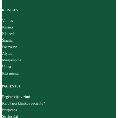
KLINIKOS
Vilnius
Kaunas
Klaipėda
Šiauliai
Panevėžys
Alytus
Marijampolė
Utena
Kiti miestai
PACIENTUI
Registracija vizitui
Kaip tapti klinikos pacientu?
Naujienos
Straipsniai