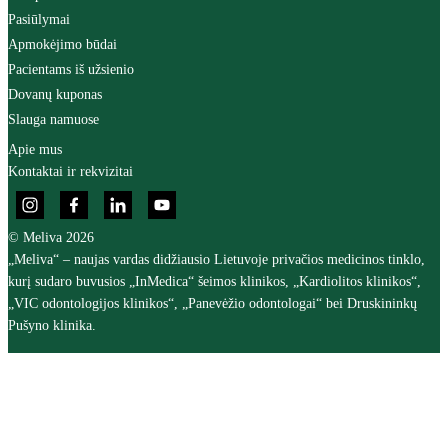
Pasiūlymai
Apmokėjimo būdai
Pacientams iš užsienio
Dovanų kuponas
Slauga namuose
Apie mus
Kontaktai ir rekvizitai
© Meliva 2026
„Meliva“ – naujas vardas didžiausio Lietuvoje privačios medicinos tinklo,
kurį sudaro buvusios „InMedica“ šeimos klinikos, „Kardiolitos klinikos“,
„VIC odontologijos klinikos“, „Panevėžio odontologai“ bei Druskininkų
Pušyno klinika.