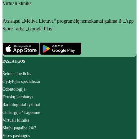
Virtuali klinika
Atsisiųsti „Meliva Lietuva“ programėlę nemokamai galima iš „App
Store“ arba „Google Play“.
PASLAUGOS
Šeimos medicina
Gydytojai specialistai
Odontologija
Druskų kambarys
Radiologiniai tyrimai
Chirurgija / Ligoninė
Virtuali klinika
Skubi pagalba 24/7
Visos paslaugos