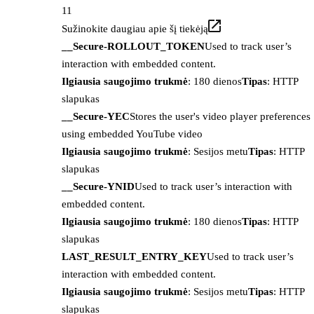
11
Sužinokite daugiau apie šį tiekėją
__Secure-ROLLOUT_TOKEN
Used to track user’s
interaction with embedded content.
Ilgiausia saugojimo trukmė
: 180 dienos
Tipas
: HTTP
slapukas
__Secure-YEC
Stores the user's video player preferences
using embedded YouTube video
Ilgiausia saugojimo trukmė
: Sesijos metu
Tipas
: HTTP
slapukas
__Secure-YNID
Used to track user’s interaction with
embedded content.
Ilgiausia saugojimo trukmė
: 180 dienos
Tipas
: HTTP
slapukas
LAST_RESULT_ENTRY_KEY
Used to track user’s
interaction with embedded content.
Ilgiausia saugojimo trukmė
: Sesijos metu
Tipas
: HTTP
slapukas