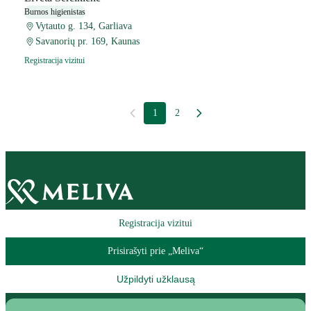
Burnos higienistas
Vytauto g. 134, Garliava
Savanorių pr. 169, Kaunas
Registracija vizitui
1
2
Registracija vizitui
Prisirašyti prie „Meliva“
Užpildyti užklausą