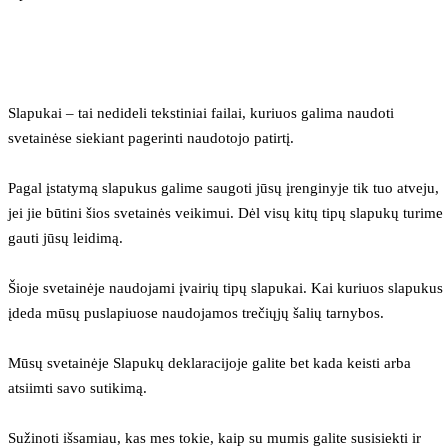
Slapukai – tai nedideli tekstiniai failai, kuriuos galima naudoti 
svetainėse siekiant pagerinti naudotojo patirtį.
Pagal įstatymą slapukus galime saugoti jūsų įrenginyje tik tuo atveju, 
jei jie būtini šios svetainės veikimui. Dėl visų kitų tipų slapukų turime 
gauti jūsų leidimą.
Šioje svetainėje naudojami įvairių tipų slapukai. Kai kuriuos slapukus 
įdeda mūsų puslapiuose naudojamos trečiųjų šalių tarnybos.
Mūsų svetainėje Slapukų deklaracijoje galite bet kada keisti arba 
atsiimti savo sutikimą.
Sužinoti išsamiau, kas mes tokie, kaip su mumis galite susisiekti ir 