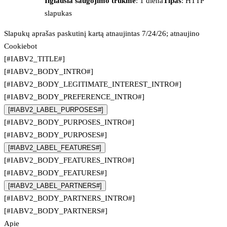
Ilgiausia saugojimo trukmė
: 1 diena
Tipas
: HTTP
slapukas
Slapukų aprašas paskutinį kartą atnaujintas 7/24/26; atnaujino
Cookiebot
[#IABV2_TITLE#]
[#IABV2_BODY_INTRO#]
[#IABV2_BODY_LEGITIMATE_INTEREST_INTRO#]
[#IABV2_BODY_PREFERENCE_INTRO#]
[#IABV2_LABEL_PURPOSES#]
[#IABV2_BODY_PURPOSES_INTRO#]
[#IABV2_BODY_PURPOSES#]
[#IABV2_LABEL_FEATURES#]
[#IABV2_BODY_FEATURES_INTRO#]
[#IABV2_BODY_FEATURES#]
[#IABV2_LABEL_PARTNERS#]
[#IABV2_BODY_PARTNERS_INTRO#]
[#IABV2_BODY_PARTNERS#]
Apie