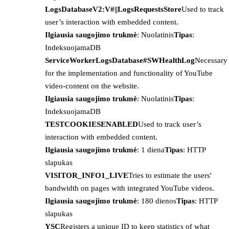
LogsDatabaseV2:V#||LogsRequestsStore
Used to track
user’s interaction with embedded content.
Ilgiausia saugojimo trukmė
: Nuolatinis
Tipas
:
IndeksuojamaDB
ServiceWorkerLogsDatabase#SWHealthLog
Necessary
for the implementation and functionality of YouTube
video-content on the website.
Ilgiausia saugojimo trukmė
: Nuolatinis
Tipas
:
IndeksuojamaDB
TESTCOOKIESENABLED
Used to track user’s
interaction with embedded content.
Ilgiausia saugojimo trukmė
: 1 diena
Tipas
: HTTP
slapukas
VISITOR_INFO1_LIVE
Tries to estimate the users'
bandwidth on pages with integrated YouTube videos.
Ilgiausia saugojimo trukmė
: 180 dienos
Tipas
: HTTP
slapukas
YSC
Registers a unique ID to keep statistics of what