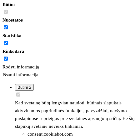
Būtini
Nuostatos
Statistika
Rinkodara
Rodyti informaciją
Išsami informacija
Būtini
2
Kad svetainę būtų lengviau naudoti, būtinais slapukais
aktyvinamos pagrindinės funkcijos, pavyzdžiui, naršymo
puslapiuose ir prieigos prie svetainės apsaugotų sričių. Be šių
slapukų svetainė neveiks tinkamai.
consent.cookiebot.com