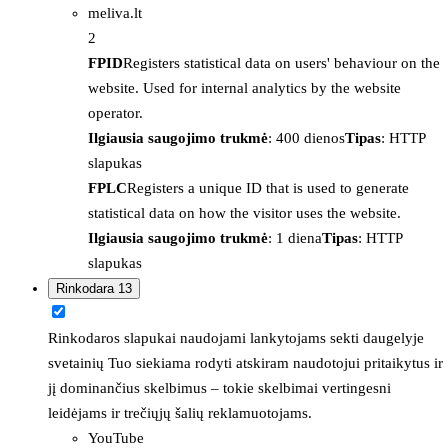
meliva.lt
2
FPID
Registers statistical data on users' behaviour on the
website. Used for internal analytics by the website
operator.
Ilgiausia saugojimo trukmė
: 400 dienos
Tipas
: HTTP
slapukas
FPLC
Registers a unique ID that is used to generate
statistical data on how the visitor uses the website.
Ilgiausia saugojimo trukmė
: 1 diena
Tipas
: HTTP
slapukas
Rinkodara
13
Rinkodaros slapukai naudojami lankytojams sekti daugelyje
svetainių Tuo siekiama rodyti atskiram naudotojui pritaikytus ir
jį dominančius skelbimus – tokie skelbimai vertingesni
leidėjams ir trečiųjų šalių reklamuotojams.
YouTube