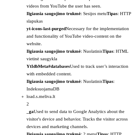
videos from YouTube the user has seen.
Ilgiausia saugojimo trukmė
: Sesijos metu
Tipas
: HTTP
slapukas
yt-icons-last-purged
Necessary for the implementation
and functionality of YouTube video-content on the
website.
Ilgiausia saugojimo trukmė
: Nuolatinis
Tipas
: HTML
vietinė saugykla
YtIdbMeta#databases
Used to track user’s interaction
with embedded content.
Ilgiausia saugojimo trukmė
: Nuolatinis
Tipas
:
IndeksuojamaDB
load.s.meliva.lt
2
_ga
Used to send data to Google Analytics about the
visitor's device and behavior. Tracks the visitor across
devices and marketing channels.
Ilgiausia saugojimo trukmė
: 2 metai
Tipas
: HTTP