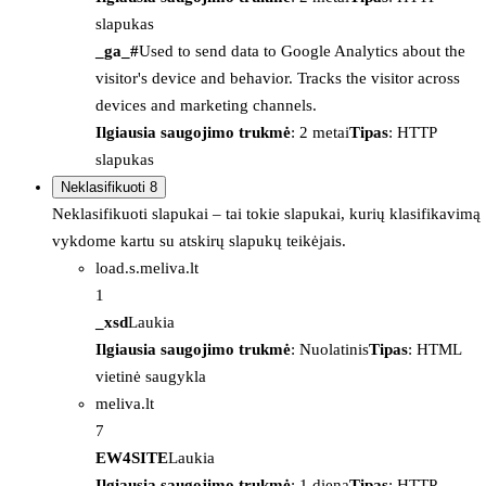
slapukas
_ga_#
Used to send data to Google Analytics about the
visitor's device and behavior. Tracks the visitor across
devices and marketing channels.
Ilgiausia saugojimo trukmė
: 2 metai
Tipas
: HTTP
slapukas
Neklasifikuoti
8
Neklasifikuoti slapukai – tai tokie slapukai, kurių klasifikavimą
vykdome kartu su atskirų slapukų teikėjais.
load.s.meliva.lt
1
_xsd
Laukia
Ilgiausia saugojimo trukmė
: Nuolatinis
Tipas
: HTML
vietinė saugykla
meliva.lt
7
EW4SITE
Laukia
Ilgiausia saugojimo trukmė
: 1 diena
Tipas
: HTTP