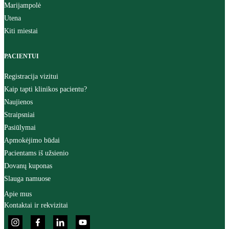
Marijampolė
Utena
Kiti miestai
PACIENTUI
Registracija vizitui
Kaip tapti klinikos pacientu?
Naujienos
Straipsniai
Pasiūlymai
Apmokėjimo būdai
Pacientams iš užsienio
Dovanų kuponas
Slauga namuose
Apie mus
Kontaktai ir rekvizitai