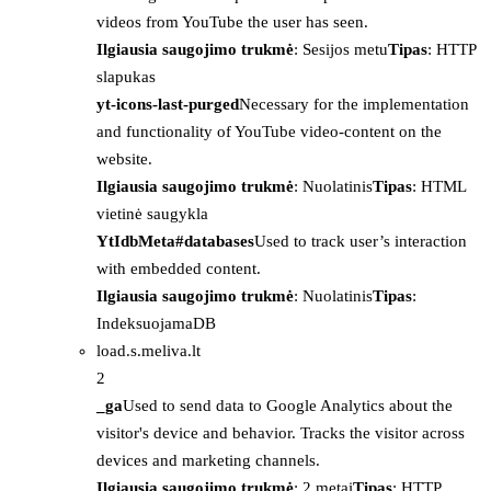
videos from YouTube the user has seen.
Ilgiausia saugojimo trukmė
: Sesijos metu
Tipas
: HTTP
slapukas
yt-icons-last-purged
Necessary for the implementation
and functionality of YouTube video-content on the
website.
Ilgiausia saugojimo trukmė
: Nuolatinis
Tipas
: HTML
vietinė saugykla
YtIdbMeta#databases
Used to track user’s interaction
with embedded content.
Ilgiausia saugojimo trukmė
: Nuolatinis
Tipas
:
IndeksuojamaDB
load.s.meliva.lt
2
_ga
Used to send data to Google Analytics about the
visitor's device and behavior. Tracks the visitor across
devices and marketing channels.
Ilgiausia saugojimo trukmė
: 2 metai
Tipas
: HTTP