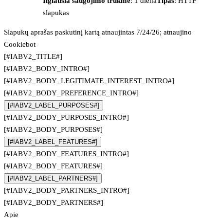
Ilgiausia saugojimo trukmė
: 1 diena
Tipas
: HTTP
slapukas
Slapukų aprašas paskutinį kartą atnaujintas 7/24/26; atnaujino
Cookiebot
[#IABV2_TITLE#]
[#IABV2_BODY_INTRO#]
[#IABV2_BODY_LEGITIMATE_INTEREST_INTRO#]
[#IABV2_BODY_PREFERENCE_INTRO#]
[#IABV2_LABEL_PURPOSES#]
[#IABV2_BODY_PURPOSES_INTRO#]
[#IABV2_BODY_PURPOSES#]
[#IABV2_LABEL_FEATURES#]
[#IABV2_BODY_FEATURES_INTRO#]
[#IABV2_BODY_FEATURES#]
[#IABV2_LABEL_PARTNERS#]
[#IABV2_BODY_PARTNERS_INTRO#]
[#IABV2_BODY_PARTNERS#]
Apie