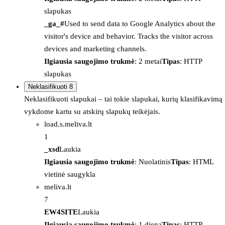
slapukas
_ga_#
Used to send data to Google Analytics about the
visitor's device and behavior. Tracks the visitor across
devices and marketing channels.
Ilgiausia saugojimo trukmė
: 2 metai
Tipas
: HTTP
slapukas
Neklasifikuoti
8
Neklasifikuoti slapukai – tai tokie slapukai, kurių klasifikavimą
vykdome kartu su atskirų slapukų teikėjais.
load.s.meliva.lt
1
_xsd
Laukia
Ilgiausia saugojimo trukmė
: Nuolatinis
Tipas
: HTML
vietinė saugykla
meliva.lt
7
EW4SITE
Laukia
Ilgiausia saugojimo trukmė
: 1 diena
Tipas
: HTTP