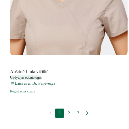
Aušrinė Linkevičiūtė
Gydytojas odontologas
Laisvės a. 16, Panevėžys
Registracija vizitui
1
2
3