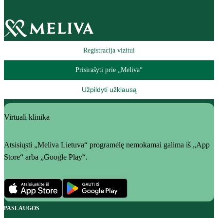
Registracija vizitui
Prisirašyti prie „Meliva“
Užpildyti užklausą
Virtuali klinika
Atsisiųsti „Meliva Lietuva“ programėlę nemokamai galima iš „App
Store“ arba „Google Play“.
PASLAUGOS