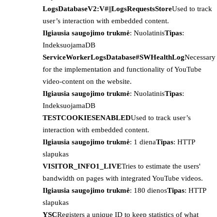
LogsDatabaseV2:V#||LogsRequestsStore
Used to track
user’s interaction with embedded content.
Ilgiausia saugojimo trukmė
: Nuolatinis
Tipas
:
IndeksuojamaDB
ServiceWorkerLogsDatabase#SWHealthLog
Necessary
for the implementation and functionality of YouTube
video-content on the website.
Ilgiausia saugojimo trukmė
: Nuolatinis
Tipas
:
IndeksuojamaDB
TESTCOOKIESENABLED
Used to track user’s
interaction with embedded content.
Ilgiausia saugojimo trukmė
: 1 diena
Tipas
: HTTP
slapukas
VISITOR_INFO1_LIVE
Tries to estimate the users'
bandwidth on pages with integrated YouTube videos.
Ilgiausia saugojimo trukmė
: 180 dienos
Tipas
: HTTP
slapukas
YSC
Registers a unique ID to keep statistics of what