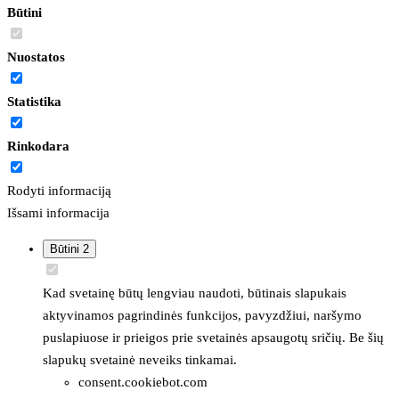
Būtini
Nuostatos
Statistika
Rinkodara
Rodyti informaciją
Išsami informacija
Būtini
2
Kad svetainę būtų lengviau naudoti, būtinais slapukais
aktyvinamos pagrindinės funkcijos, pavyzdžiui, naršymo
puslapiuose ir prieigos prie svetainės apsaugotų sričių. Be šių
slapukų svetainė neveiks tinkamai.
consent.cookiebot.com