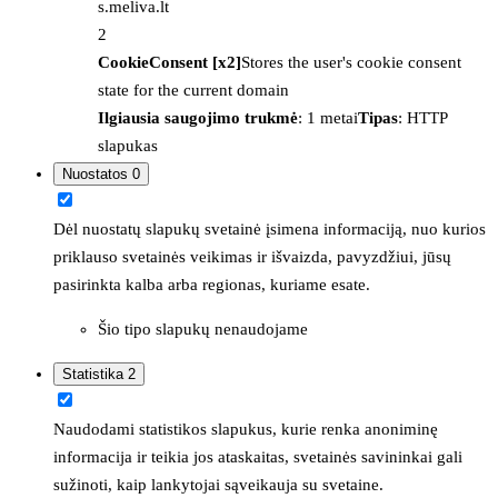
s.meliva.lt
2
CookieConsent [x2]
Stores the user's cookie consent
state for the current domain
Ilgiausia saugojimo trukmė
: 1 metai
Tipas
: HTTP
slapukas
Nuostatos
0
Dėl nuostatų slapukų svetainė įsimena informaciją, nuo kurios
priklauso svetainės veikimas ir išvaizda, pavyzdžiui, jūsų
pasirinkta kalba arba regionas, kuriame esate.
Šio tipo slapukų nenaudojame
Statistika
2
Naudodami statistikos slapukus, kurie renka anoniminę
informacija ir teikia jos ataskaitas, svetainės savininkai gali
sužinoti, kaip lankytojai sąveikauja su svetaine.