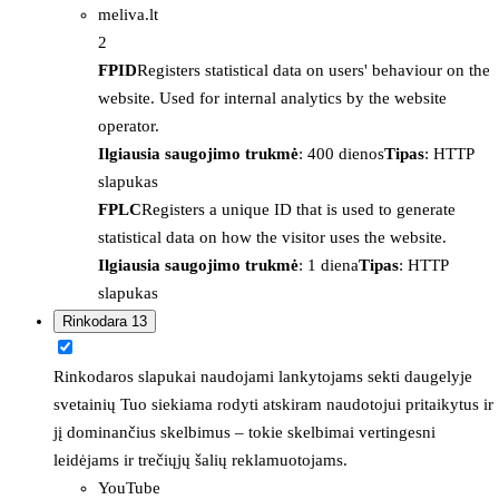
meliva.lt
2
FPID
Registers statistical data on users' behaviour on the
website. Used for internal analytics by the website
operator.
Ilgiausia saugojimo trukmė
: 400 dienos
Tipas
: HTTP
slapukas
FPLC
Registers a unique ID that is used to generate
statistical data on how the visitor uses the website.
Ilgiausia saugojimo trukmė
: 1 diena
Tipas
: HTTP
slapukas
Rinkodara
13
Rinkodaros slapukai naudojami lankytojams sekti daugelyje
svetainių Tuo siekiama rodyti atskiram naudotojui pritaikytus ir
jį dominančius skelbimus – tokie skelbimai vertingesni
leidėjams ir trečiųjų šalių reklamuotojams.
YouTube