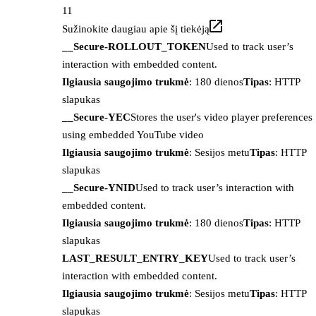
11
Sužinokite daugiau apie šį tiekėją
__Secure-ROLLOUT_TOKEN
Used to track user’s
interaction with embedded content.
Ilgiausia saugojimo trukmė
: 180 dienos
Tipas
: HTTP
slapukas
__Secure-YEC
Stores the user's video player preferences
using embedded YouTube video
Ilgiausia saugojimo trukmė
: Sesijos metu
Tipas
: HTTP
slapukas
__Secure-YNID
Used to track user’s interaction with
embedded content.
Ilgiausia saugojimo trukmė
: 180 dienos
Tipas
: HTTP
slapukas
LAST_RESULT_ENTRY_KEY
Used to track user’s
interaction with embedded content.
Ilgiausia saugojimo trukmė
: Sesijos metu
Tipas
: HTTP
slapukas