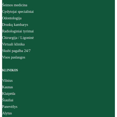
Šeimos medicina
Gydytojai specialistai
Odontologija
Druskų kambarys
Radiologiniai tyrimai
Chirurgija / Ligoninė
Virtuali klinika
Skubi pagalba 24/7
Visos paslaugos
KLINIKOS
Vilnius
Kaunas
Klaipėda
Šiauliai
Panevėžys
Alytus