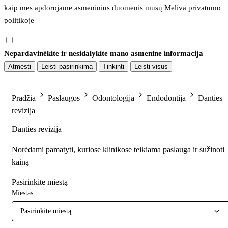
kaip mes apdorojame asmeninius duomenis mūsų 
Meliva privatumo 
politikoje
Nepardavinėkite ir nesidalykite mano asmenine informacija
Atmesti
Leisti pasirinkimą
Tinkinti
Leisti visus
Pradžia
Paslaugos
Odontologija
Endodontija
Danties
revizija
Danties revizija
Norėdami pamatyti, kuriose klinikose teikiama paslauga ir sužinoti
kainą
Pasirinkite miestą
Miestas
Pasirinkite miestą