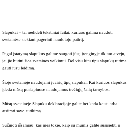
Slapukai – tai nedideli tekstiniai failai, kuriuos galima naudoti 
svetainėse siekiant pagerinti naudotojo patirtį.
Pagal įstatymą slapukus galime saugoti jūsų įrenginyje tik tuo atveju, 
jei jie būtini šios svetainės veikimui. Dėl visų kitų tipų slapukų turime 
gauti jūsų leidimą.
Šioje svetainėje naudojami įvairių tipų slapukai. Kai kuriuos slapukus 
įdeda mūsų puslapiuose naudojamos trečiųjų šalių tarnybos.
Mūsų svetainėje Slapukų deklaracijoje galite bet kada keisti arba 
atsiimti savo sutikimą.
Sužinoti išsamiau, kas mes tokie, kaip su mumis galite susisiekti ir 