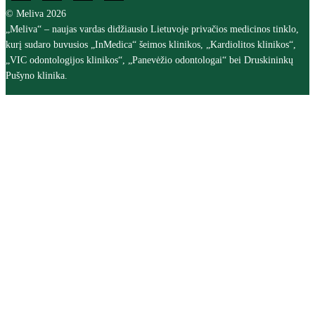
© Meliva 2026
„Meliva“ – naujas vardas didžiausio Lietuvoje privačios medicinos tinklo,
kurį sudaro buvusios „InMedica“ šeimos klinikos, „Kardiolitos klinikos“,
„VIC odontologijos klinikos“, „Panevėžio odontologai“ bei Druskininkų
Pušyno klinika.