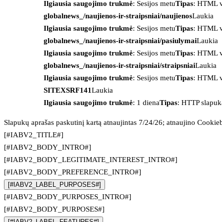
Ilgiausia saugojimo trukmė
: Sesijos metu
Tipas
: HTML v
globalnews_/naujienos-ir-straipsniai/naujienos
Laukia
Ilgiausia saugojimo trukmė
: Sesijos metu
Tipas
: HTML v
globalnews_/naujienos-ir-straipsniai/pasiulymai
Laukia
Ilgiausia saugojimo trukmė
: Sesijos metu
Tipas
: HTML v
globalnews_/naujienos-ir-straipsniai/straipsniai
Laukia
Ilgiausia saugojimo trukmė
: Sesijos metu
Tipas
: HTML v
SITEXSRF141
Laukia
Ilgiausia saugojimo trukmė
: 1 diena
Tipas
: HTTP slapuk
Slapukų aprašas paskutinį kartą atnaujintas 7/24/26; atnaujino
Cookie
[#IABV2_TITLE#]
[#IABV2_BODY_INTRO#]
[#IABV2_BODY_LEGITIMATE_INTEREST_INTRO#]
[#IABV2_BODY_PREFERENCE_INTRO#]
[#IABV2_LABEL_PURPOSES#]
[#IABV2_BODY_PURPOSES_INTRO#]
[#IABV2_BODY_PURPOSES#]
[#IABV2_LABEL_FEATURES#]