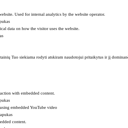
 website. Used for internal analytics by the website operator.
apukas
tical data on how the visitor uses the website.
as
inių Tuo siekiama rodyti atskiram naudotojui pritaikytus ir jį dominanči
eraction with embedded content.
apukas
es using embedded YouTube video
lapukas
bedded content.