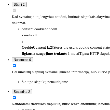
Būtini
2
Kad svetainę būtų lengviau naudoti, būtinais slapukais aktyvina
tinkamai.
consent.cookiebot.com
s.meliva.lt
2
CookieConsent [x2]
Stores the user's cookie consent stat
Ilgiausia saugojimo trukmė
: 1 metai
Tipas
: HTTP slapuk
Nuostatos
0
Dėl nuostatų slapukų svetainė įsimena informaciją, nuo kurios pr
Šio tipo slapukų nenaudojame
Statistika
2
Naudodami statistikos slapukus, kurie renka anoniminę informacija
meliva.lt