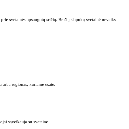
prie svetainės apsaugotų sričių. Be šių slapukų svetainė neveiks
a arba regionas, kuriame esate.
tojai sąveikauja su svetaine.