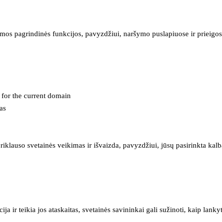
mos pagrindinės funkcijos, pavyzdžiui, naršymo puslapiuose ir prieigos 
e for the current domain
as
iklauso svetainės veikimas ir išvaizda, pavyzdžiui, jūsų pasirinkta kalb
 ir teikia jos ataskaitas, svetainės savininkai gali sužinoti, kaip lanky