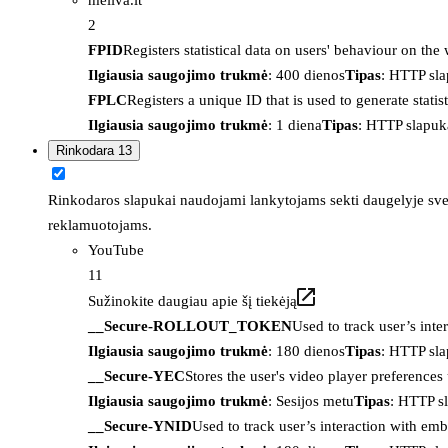
2
FPID
Registers statistical data on users' behaviour on the
Ilgiausia saugojimo trukmė
: 400 dienos
Tipas
: HTTP sl
FPLC
Registers a unique ID that is used to generate statis
Ilgiausia saugojimo trukmė
: 1 diena
Tipas
: HTTP slapuk
Rinkodara
13
Rinkodaros slapukai naudojami lankytojams sekti daugelyje sveta
reklamuotojams.
YouTube
11
Sužinokite daugiau apie šį tiekėją
__Secure-ROLLOUT_TOKEN
Used to track user’s int
Ilgiausia saugojimo trukmė
: 180 dienos
Tipas
: HTTP sl
__Secure-YEC
Stores the user's video player preferenc
Ilgiausia saugojimo trukmė
: Sesijos metu
Tipas
: HTTP s
__Secure-YNID
Used to track user’s interaction with em