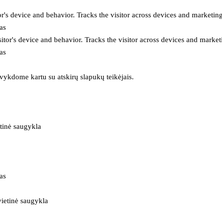
or's device and behavior. Tracks the visitor across devices and marketin
as
itor's device and behavior. Tracks the visitor across devices and market
as
 vykdome kartu su atskirų slapukų teikėjais.
tinė saugykla
as
ietinė saugykla