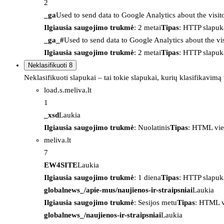
2
_ga
Used to send data to Google Analytics about the visit
Ilgiausia saugojimo trukmė
: 2 metai
Tipas
: HTTP slapuk
_ga_#
Used to send data to Google Analytics about the vis
Ilgiausia saugojimo trukmė
: 2 metai
Tipas
: HTTP slapuk
Neklasifikuoti
8
Neklasifikuoti slapukai – tai tokie slapukai, kurių klasifikavimą
load.s.meliva.lt
1
_xsd
Laukia
Ilgiausia saugojimo trukmė
: Nuolatinis
Tipas
: HTML vie
meliva.lt
7
EW4SITE
Laukia
Ilgiausia saugojimo trukmė
: 1 diena
Tipas
: HTTP slapuk
globalnews_/apie-mus/naujienos-ir-straipsniai
Laukia
Ilgiausia saugojimo trukmė
: Sesijos metu
Tipas
: HTML v
globalnews_/naujienos-ir-straipsniai
Laukia