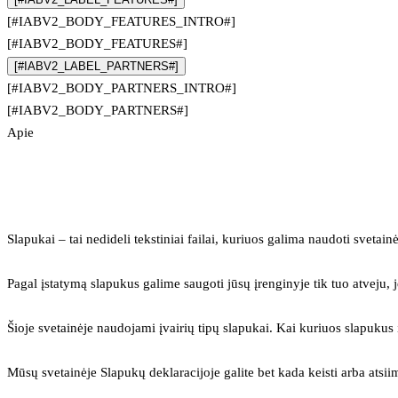
[#IABV2_BODY_FEATURES_INTRO#]
[#IABV2_BODY_FEATURES#]
[#IABV2_LABEL_PARTNERS#]
[#IABV2_BODY_PARTNERS_INTRO#]
[#IABV2_BODY_PARTNERS#]
Apie
Slapukai – tai nedideli tekstiniai failai, kuriuos galima naudoti svetainė
Pagal įstatymą slapukus galime saugoti jūsų įrenginyje tik tuo atveju, j
Šioje svetainėje naudojami įvairių tipų slapukai. Kai kuriuos slapuku
Mūsų svetainėje Slapukų deklaracijoje galite bet kada keisti arba atsii