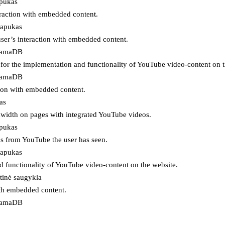
apukas
eraction with embedded content.
lapukas
user’s interaction with embedded content.
ojamaDB
for the implementation and functionality of YouTube video-content on t
ojamaDB
tion with embedded content.
as
ndwidth on pages with integrated YouTube videos.
apukas
eos from YouTube the user has seen.
lapukas
d functionality of YouTube video-content on the website.
tinė saugykla
ith embedded content.
ojamaDB