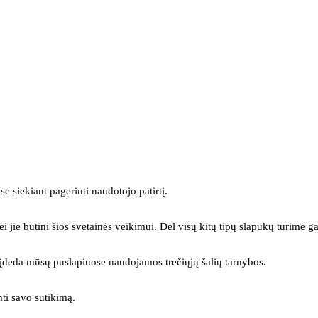
se siekiant pagerinti naudotojo patirtį.
ei jie būtini šios svetainės veikimui. Dėl visų kitų tipų slapukų turime ga
s įdeda mūsų puslapiuose naudojamos trečiųjų šalių tarnybos.
mti savo sutikimą.