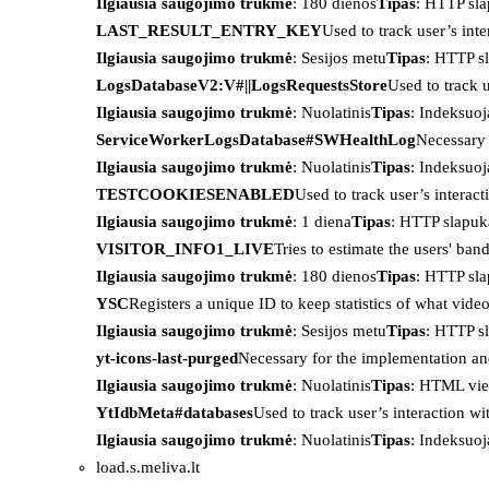
Ilgiausia saugojimo trukmė
: 180 dienos
Tipas
: HTTP sl
LAST_RESULT_ENTRY_KEY
Used to track user’s int
Ilgiausia saugojimo trukmė
: Sesijos metu
Tipas
: HTTP s
LogsDatabaseV2:V#||LogsRequestsStore
Used to track 
Ilgiausia saugojimo trukmė
: Nuolatinis
Tipas
: Indeksu
ServiceWorkerLogsDatabase#SWHealthLog
Necessary 
Ilgiausia saugojimo trukmė
: Nuolatinis
Tipas
: Indeksu
TESTCOOKIESENABLED
Used to track user’s interac
Ilgiausia saugojimo trukmė
: 1 diena
Tipas
: HTTP slapuk
VISITOR_INFO1_LIVE
Tries to estimate the users' ba
Ilgiausia saugojimo trukmė
: 180 dienos
Tipas
: HTTP sl
YSC
Registers a unique ID to keep statistics of what vid
Ilgiausia saugojimo trukmė
: Sesijos metu
Tipas
: HTTP s
yt-icons-last-purged
Necessary for the implementation an
Ilgiausia saugojimo trukmė
: Nuolatinis
Tipas
: HTML vie
YtIdbMeta#databases
Used to track user’s interaction w
Ilgiausia saugojimo trukmė
: Nuolatinis
Tipas
: Indeksu
load.s.meliva.lt