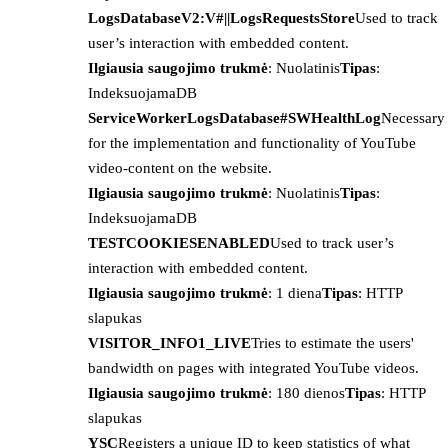
LogsDatabaseV2:V#||LogsRequestsStore
Used to track
user’s interaction with embedded content.
Ilgiausia saugojimo trukmė
: Nuolatinis
Tipas
:
IndeksuojamaDB
ServiceWorkerLogsDatabase#SWHealthLog
Necessary
for the implementation and functionality of YouTube
video-content on the website.
Ilgiausia saugojimo trukmė
: Nuolatinis
Tipas
:
IndeksuojamaDB
TESTCOOKIESENABLED
Used to track user’s
interaction with embedded content.
Ilgiausia saugojimo trukmė
: 1 diena
Tipas
: HTTP
slapukas
VISITOR_INFO1_LIVE
Tries to estimate the users'
bandwidth on pages with integrated YouTube videos.
Ilgiausia saugojimo trukmė
: 180 dienos
Tipas
: HTTP
slapukas
YSC
Registers a unique ID to keep statistics of what