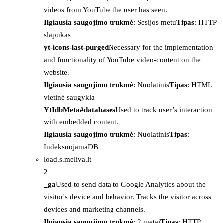
videos from YouTube the user has seen.
Ilgiausia saugojimo trukmė
: Sesijos metu
Tipas
: HTTP
slapukas
yt-icons-last-purged
Necessary for the implementation
and functionality of YouTube video-content on the
website.
Ilgiausia saugojimo trukmė
: Nuolatinis
Tipas
: HTML
vietinė saugykla
YtIdbMeta#databases
Used to track user’s interaction
with embedded content.
Ilgiausia saugojimo trukmė
: Nuolatinis
Tipas
:
IndeksuojamaDB
load.s.meliva.lt
2
_ga
Used to send data to Google Analytics about the
visitor's device and behavior. Tracks the visitor across
devices and marketing channels.
Ilgiausia saugojimo trukmė
: 2 metai
Tipas
: HTTP