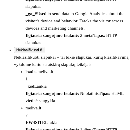
slapukas
_ga_#
Used to send data to Google Analytics about the
visitor's device and behavior. Tracks the visitor across
devices and marketing channels.
Ilgiausia saugojimo trukmė
: 2 metai
Tipas
: HTTP
slapukas
Neklasifikuoti
8
Neklasifikuoti slapukai – tai tokie slapukai, kurių klasifikavimą
vykdome kartu su atskirų slapukų teikėjais.
load.s.meliva.lt
1
_xsd
Laukia
Ilgiausia saugojimo trukmė
: Nuolatinis
Tipas
: HTML
vietinė saugykla
meliva.lt
7
EW4SITE
Laukia
Ilgiausia saugojimo trukmė
: 1 diena
Tipas
: HTTP