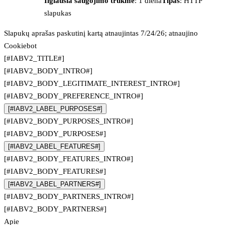
Ilgiausia saugojimo trukmė
: 1 diena
Tipas
: HTTP
slapukas
Slapukų aprašas paskutinį kartą atnaujintas 7/24/26; atnaujino
Cookiebot
[#IABV2_TITLE#]
[#IABV2_BODY_INTRO#]
[#IABV2_BODY_LEGITIMATE_INTEREST_INTRO#]
[#IABV2_BODY_PREFERENCE_INTRO#]
[#IABV2_LABEL_PURPOSES#]
[#IABV2_BODY_PURPOSES_INTRO#]
[#IABV2_BODY_PURPOSES#]
[#IABV2_LABEL_FEATURES#]
[#IABV2_BODY_FEATURES_INTRO#]
[#IABV2_BODY_FEATURES#]
[#IABV2_LABEL_PARTNERS#]
[#IABV2_BODY_PARTNERS_INTRO#]
[#IABV2_BODY_PARTNERS#]
Apie