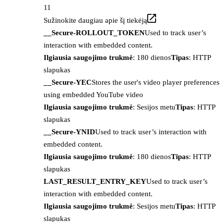
11
Sužinokite daugiau apie šį tiekėją
__Secure-ROLLOUT_TOKEN
Used to track user’s
interaction with embedded content.
Ilgiausia saugojimo trukmė
: 180 dienos
Tipas
: HTTP
slapukas
__Secure-YEC
Stores the user's video player preferences
using embedded YouTube video
Ilgiausia saugojimo trukmė
: Sesijos metu
Tipas
: HTTP
slapukas
__Secure-YNID
Used to track user’s interaction with
embedded content.
Ilgiausia saugojimo trukmė
: 180 dienos
Tipas
: HTTP
slapukas
LAST_RESULT_ENTRY_KEY
Used to track user’s
interaction with embedded content.
Ilgiausia saugojimo trukmė
: Sesijos metu
Tipas
: HTTP
slapukas