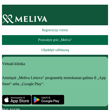
Registracija vizitui
Prisirašyti prie „Meliva“
Užpildyti užklausą
Virtuali klinika
Atsisiųsti „Meliva Lietuva“ programėlę nemokamai galima iš „App
Store“ arba „Google Play“.
PASLAUGOS