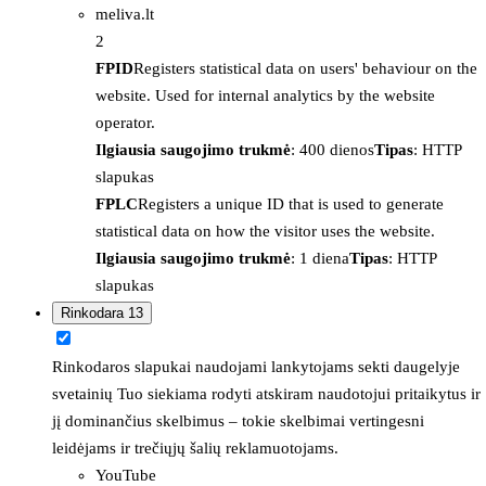
meliva.lt
2
FPID
Registers statistical data on users' behaviour on the
website. Used for internal analytics by the website
operator.
Ilgiausia saugojimo trukmė
: 400 dienos
Tipas
: HTTP
slapukas
FPLC
Registers a unique ID that is used to generate
statistical data on how the visitor uses the website.
Ilgiausia saugojimo trukmė
: 1 diena
Tipas
: HTTP
slapukas
Rinkodara
13
Rinkodaros slapukai naudojami lankytojams sekti daugelyje
svetainių Tuo siekiama rodyti atskiram naudotojui pritaikytus ir
jį dominančius skelbimus – tokie skelbimai vertingesni
leidėjams ir trečiųjų šalių reklamuotojams.
YouTube