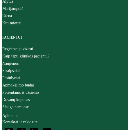
Alytus
Marijampolė
Utena
Kiti miestai
PACIENTUI
Registracija vizitui
Kaip tapti klinikos pacientu?
Naujienos
Straipsniai
Pasiūlymai
Apmokėjimo būdai
Pacientams iš užsienio
Dovanų kuponas
Slauga namuose
Apie mus
Kontaktai ir rekvizitai