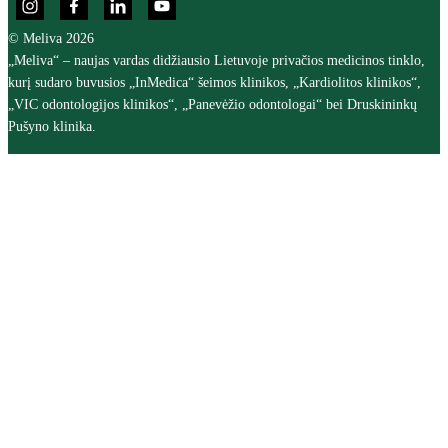
© Meliva 2026
„Meliva“ – naujas vardas didžiausio Lietuvoje privačios medicinos tinklo,
kurį sudaro buvusios „InMedica“ šeimos klinikos, „Kardiolitos klinikos“,
„VIC odontologijos klinikos“, „Panevėžio odontologai“ bei Druskininkų
Pušyno klinika.