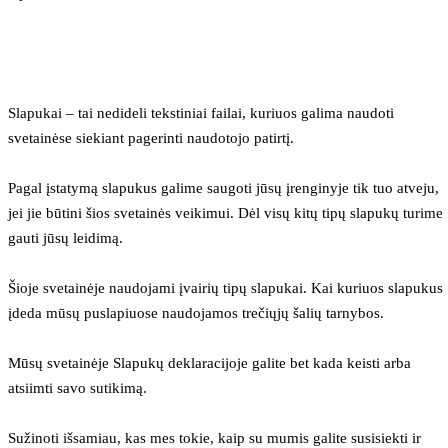
Slapukai – tai nedideli tekstiniai failai, kuriuos galima naudoti 
svetainėse siekiant pagerinti naudotojo patirtį.
Pagal įstatymą slapukus galime saugoti jūsų įrenginyje tik tuo atveju, 
jei jie būtini šios svetainės veikimui. Dėl visų kitų tipų slapukų turime 
gauti jūsų leidimą.
Šioje svetainėje naudojami įvairių tipų slapukai. Kai kuriuos slapukus 
įdeda mūsų puslapiuose naudojamos trečiųjų šalių tarnybos.
Mūsų svetainėje Slapukų deklaracijoje galite bet kada keisti arba 
atsiimti savo sutikimą.
Sužinoti išsamiau, kas mes tokie, kaip su mumis galite susisiekti ir 