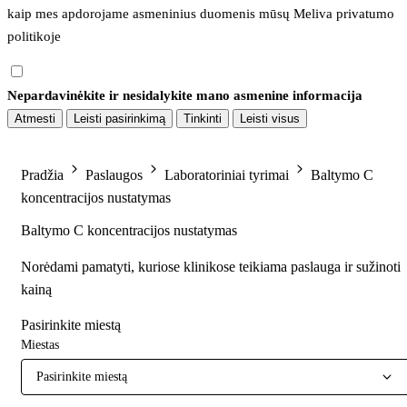
kaip mes apdorojame asmeninius duomenis mūsų 
Meliva privatumo 
politikoje
Nepardavinėkite ir nesidalykite mano asmenine informacija
Atmesti
Leisti pasirinkimą
Tinkinti
Leisti visus
Pradžia
Paslaugos
Laboratoriniai tyrimai
Baltymo C
koncentracijos nustatymas
Baltymo C koncentracijos nustatymas
Norėdami pamatyti, kuriose klinikose teikiama paslauga ir sužinoti
kainą
Pasirinkite miestą
Miestas
Pasirinkite miestą