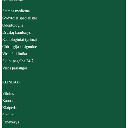
Šeimos medicina
Gydytojai specialistai
Odontologija
Druskų kambarys
Radiologiniai tyrimai
Chirurgija / Ligoninė
Virtuali klinika
Skubi pagalba 24/7
Visos paslaugos
KLINIKOS
Vilnius
Kaunas
Klaipėda
Šiauliai
Panevėžys