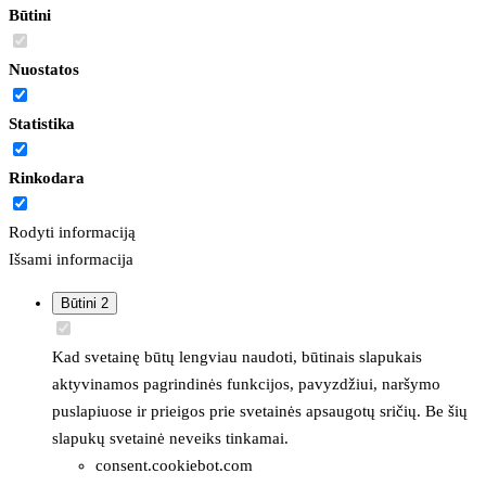
Būtini
Nuostatos
Statistika
Rinkodara
Rodyti informaciją
Išsami informacija
Būtini
2
Kad svetainę būtų lengviau naudoti, būtinais slapukais
aktyvinamos pagrindinės funkcijos, pavyzdžiui, naršymo
puslapiuose ir prieigos prie svetainės apsaugotų sričių. Be šių
slapukų svetainė neveiks tinkamai.
consent.cookiebot.com