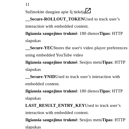
11
Sužinokite daugiau apie šį tiekėją
__Secure-ROLLOUT_TOKEN
Used to track user’s
interaction with embedded content.
Ilgiausia saugojimo trukmė
: 180 dienos
Tipas
: HTTP
slapukas
__Secure-YEC
Stores the user's video player preferences
using embedded YouTube video
Ilgiausia saugojimo trukmė
: Sesijos metu
Tipas
: HTTP
slapukas
__Secure-YNID
Used to track user’s interaction with
embedded content.
Ilgiausia saugojimo trukmė
: 180 dienos
Tipas
: HTTP
slapukas
LAST_RESULT_ENTRY_KEY
Used to track user’s
interaction with embedded content.
Ilgiausia saugojimo trukmė
: Sesijos metu
Tipas
: HTTP
slapukas