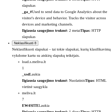
slapukas
_ga_#
Used to send data to Google Analytics about the
visitor's device and behavior. Tracks the visitor across
devices and marketing channels.
Ilgiausia saugojimo trukmė
: 2 metai
Tipas
: HTTP
slapukas
Neklasifikuoti
8
Neklasifikuoti slapukai – tai tokie slapukai, kurių klasifikavimą
vykdome kartu su atskirų slapukų teikėjais.
load.s.meliva.lt
1
_xsd
Laukia
Ilgiausia saugojimo trukmė
: Nuolatinis
Tipas
: HTML
vietinė saugykla
meliva.lt
7
EW4SITE
Laukia
Ilgiausia saugojimo trukmė
: 1 diena
Tipas
: HTTP