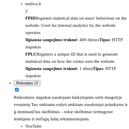
meliva.lt
2
FPID
Registers statistical data on users' behaviour on the
website. Used for internal analytics by the website
operator.
Ilgiausia saugojimo trukmė
: 400 dienos
Tipas
: HTTP
slapukas
FPLC
Registers a unique ID that is used to generate
statistical data on how the visitor uses the website.
Ilgiausia saugojimo trukmė
: 1 diena
Tipas
: HTTP
slapukas
Rinkodara
13
Rinkodaros slapukai naudojami lankytojams sekti daugelyje
svetainių Tuo siekiama rodyti atskiram naudotojui pritaikytus ir
jį dominančius skelbimus – tokie skelbimai vertingesni
leidėjams ir trečiųjų šalių reklamuotojams.
YouTube