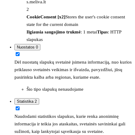
s.meliva.lt
2
CookieConsent [x2]
Stores the user's cookie consent
state for the current domain
Ilgiausia saugojimo trukmė
: 1 metai
Tipas
: HTTP
slapukas
Nuostatos
0
Dėl nuostatų slapukų svetainė įsimena informaciją, nuo kurios
priklauso svetainės veikimas ir išvaizda, pavyzdžiui, jūsų
pasirinkta kalba arba regionas, kuriame esate.
Šio tipo slapukų nenaudojame
Statistika
2
Naudodami statistikos slapukus, kurie renka anoniminę
informacija ir teikia jos ataskaitas, svetainės savininkai gali
sužinoti, kaip lankytojai sąveikauja su svetaine.