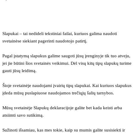
Slapukai – tai nedideli tekstiniai failai, kuriuos galima naudoti 
svetainėse siekiant pagerinti naudotojo patirtį.
Pagal įstatymą slapukus galime saugoti jūsų įrenginyje tik tuo atveju, 
jei jie būtini šios svetainės veikimui. Dėl visų kitų tipų slapukų turime 
gauti jūsų leidimą.
Šioje svetainėje naudojami įvairių tipų slapukai. Kai kuriuos slapukus 
įdeda mūsų puslapiuose naudojamos trečiųjų šalių tarnybos.
Mūsų svetainėje Slapukų deklaracijoje galite bet kada keisti arba 
atsiimti savo sutikimą.
Sužinoti išsamiau, kas mes tokie, kaip su mumis galite susisiekti ir 