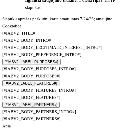
Ilgiausia saugojimo trukmė
: 1 diena
Tipas
: HTTP
slapukas
Slapukų aprašas paskutinį kartą atnaujintas 7/24/26; atnaujino
Cookiebot
[#IABV2_TITLE#]
[#IABV2_BODY_INTRO#]
[#IABV2_BODY_LEGITIMATE_INTEREST_INTRO#]
[#IABV2_BODY_PREFERENCE_INTRO#]
[#IABV2_LABEL_PURPOSES#]
[#IABV2_BODY_PURPOSES_INTRO#]
[#IABV2_BODY_PURPOSES#]
[#IABV2_LABEL_FEATURES#]
[#IABV2_BODY_FEATURES_INTRO#]
[#IABV2_BODY_FEATURES#]
[#IABV2_LABEL_PARTNERS#]
[#IABV2_BODY_PARTNERS_INTRO#]
[#IABV2_BODY_PARTNERS#]
Apie