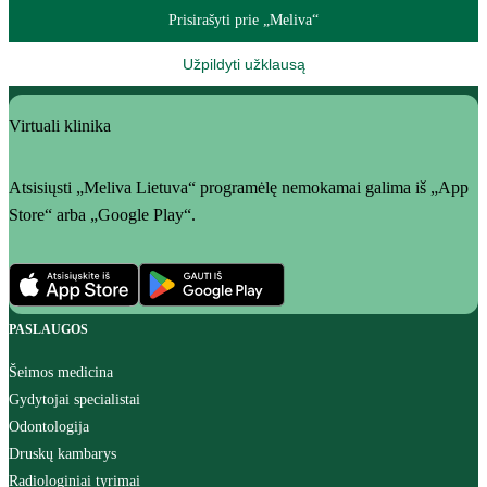
Prisirašyti prie „Meliva“
Užpildyti užklausą
Virtuali klinika
Atsisiųsti „Meliva Lietuva“ programėlę nemokamai galima iš „App
Store“ arba „Google Play“.
PASLAUGOS
Šeimos medicina
Gydytojai specialistai
Odontologija
Druskų kambarys
Radiologiniai tyrimai