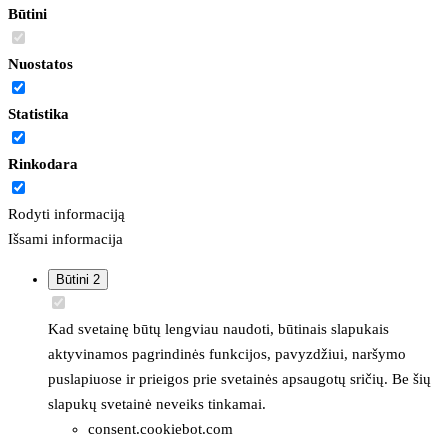
Būtini
Nuostatos
Statistika
Rinkodara
Rodyti informaciją
Išsami informacija
Būtini
2
Kad svetainę būtų lengviau naudoti, būtinais slapukais
aktyvinamos pagrindinės funkcijos, pavyzdžiui, naršymo
puslapiuose ir prieigos prie svetainės apsaugotų sričių. Be šių
slapukų svetainė neveiks tinkamai.
consent.cookiebot.com