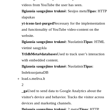
videos from YouTube the user has seen.
Ilgiausia saugojimo trukmė
: Sesijos metu
Tipas
: HTTP
slapukas
yt-icons-last-purged
Necessary for the implementation
and functionality of YouTube video-content on the
website.
Ilgiausia saugojimo trukmė
: Nuolatinis
Tipas
: HTML
vietinė saugykla
YtIdbMeta#databases
Used to track user’s interaction
with embedded content.
Ilgiausia saugojimo trukmė
: Nuolatinis
Tipas
:
IndeksuojamaDB
load.s.meliva.lt
2
_ga
Used to send data to Google Analytics about the
visitor's device and behavior. Tracks the visitor across
devices and marketing channels.
Ilgiausia saugojimo trukmė
: 2 metai
Tipas
: HTTP