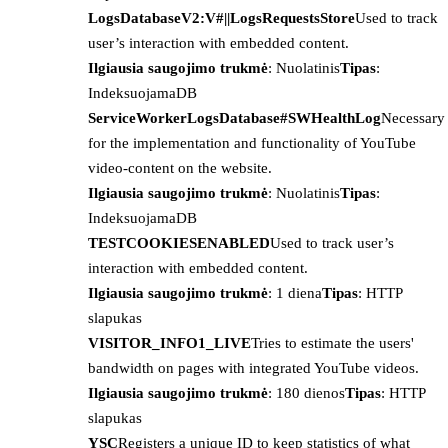
LogsDatabaseV2:V#||LogsRequestsStore
Used to track
user’s interaction with embedded content.
Ilgiausia saugojimo trukmė
: Nuolatinis
Tipas
:
IndeksuojamaDB
ServiceWorkerLogsDatabase#SWHealthLog
Necessary
for the implementation and functionality of YouTube
video-content on the website.
Ilgiausia saugojimo trukmė
: Nuolatinis
Tipas
:
IndeksuojamaDB
TESTCOOKIESENABLED
Used to track user’s
interaction with embedded content.
Ilgiausia saugojimo trukmė
: 1 diena
Tipas
: HTTP
slapukas
VISITOR_INFO1_LIVE
Tries to estimate the users'
bandwidth on pages with integrated YouTube videos.
Ilgiausia saugojimo trukmė
: 180 dienos
Tipas
: HTTP
slapukas
YSC
Registers a unique ID to keep statistics of what