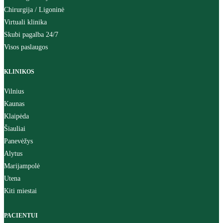
Chirurgija / Ligoninė
Virtuali klinika
Skubi pagalba 24/7
Visos paslaugos
KLINIKOS
Vilnius
Kaunas
Klaipėda
Šiauliai
Panevėžys
Alytus
Marijampolė
Utena
Kiti miestai
PACIENTUI