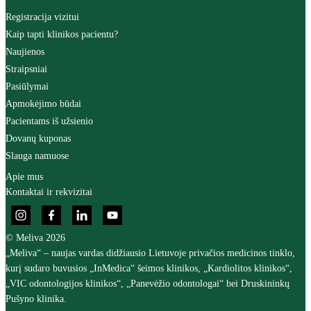
Registracija vizitui
Kaip tapti klinikos pacientu?
Naujienos
Straipsniai
Pasiūlymai
Apmokėjimo būdai
Pacientams iš užsienio
Dovanų kuponas
Slauga namuose
Apie mus
Kontaktai ir rekvizitai
© Meliva 2026
„Meliva“ – naujas vardas didžiausio Lietuvoje privačios medicinos tinklo,
kurį sudaro buvusios „InMedica“ šeimos klinikos, „Kardiolitos klinikos“,
„VIC odontologijos klinikos“, „Panevėžio odontologai“ bei Druskininkų
Pušyno klinika.