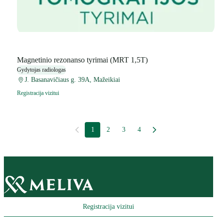
Magnetinio rezonanso tyrimai (MRT 1,5T)
Gydytojas radiologas
J. Basanavičiaus g. 39A, Mažeikiai
Registracija vizitui
1
2
3
4
Registracija vizitui