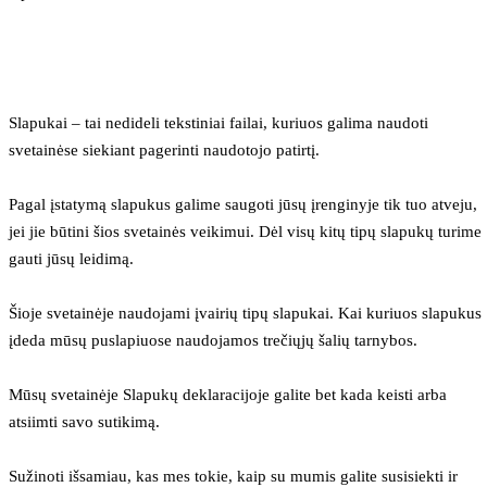
Slapukai – tai nedideli tekstiniai failai, kuriuos galima naudoti 
svetainėse siekiant pagerinti naudotojo patirtį.
Pagal įstatymą slapukus galime saugoti jūsų įrenginyje tik tuo atveju, 
jei jie būtini šios svetainės veikimui. Dėl visų kitų tipų slapukų turime 
gauti jūsų leidimą.
Šioje svetainėje naudojami įvairių tipų slapukai. Kai kuriuos slapukus 
įdeda mūsų puslapiuose naudojamos trečiųjų šalių tarnybos.
Mūsų svetainėje Slapukų deklaracijoje galite bet kada keisti arba 
atsiimti savo sutikimą.
Sužinoti išsamiau, kas mes tokie, kaip su mumis galite susisiekti ir 