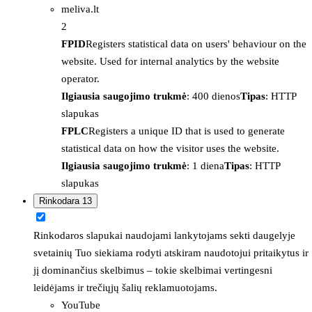
meliva.lt
2
FPID
Registers statistical data on users' behaviour on the
website. Used for internal analytics by the website
operator.
Ilgiausia saugojimo trukmė
: 400 dienos
Tipas
: HTTP
slapukas
FPLC
Registers a unique ID that is used to generate
statistical data on how the visitor uses the website.
Ilgiausia saugojimo trukmė
: 1 diena
Tipas
: HTTP
slapukas
Rinkodara
13
Rinkodaros slapukai naudojami lankytojams sekti daugelyje
svetainių Tuo siekiama rodyti atskiram naudotojui pritaikytus ir
jį dominančius skelbimus – tokie skelbimai vertingesni
leidėjams ir trečiųjų šalių reklamuotojams.
YouTube