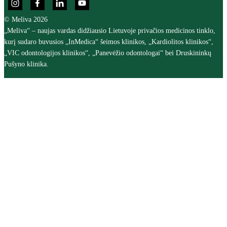
© Meliva 2026
„Meliva“ – naujas vardas didžiausio Lietuvoje privačios medicinos tinklo,
kurį sudaro buvusios „InMedica“ šeimos klinikos, „Kardiolitos klinikos“,
„VIC odontologijos klinikos“, „Panevėžio odontologai“ bei Druskininkų
Pušyno klinika.