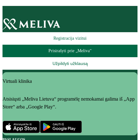
Registracija vizitui
Prisirašyti prie „Meliva“
Užpildyti užklausą
Virtuali klinika
Atsisiųsti „Meliva Lietuva“ programėlę nemokamai galima iš „App
Store“ arba „Google Play“.
PASLAUGOS