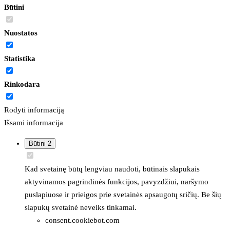
Būtini
Nuostatos
Statistika
Rinkodara
Rodyti informaciją
Išsami informacija
Būtini
2
Kad svetainę būtų lengviau naudoti, būtinais slapukais
aktyvinamos pagrindinės funkcijos, pavyzdžiui, naršymo
puslapiuose ir prieigos prie svetainės apsaugotų sričių. Be šių
slapukų svetainė neveiks tinkamai.
consent.cookiebot.com