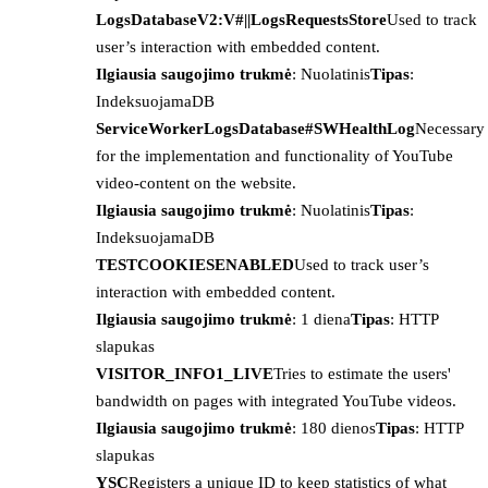
LogsDatabaseV2:V#||LogsRequestsStore
Used to track
user’s interaction with embedded content.
Ilgiausia saugojimo trukmė
: Nuolatinis
Tipas
:
IndeksuojamaDB
ServiceWorkerLogsDatabase#SWHealthLog
Necessary
for the implementation and functionality of YouTube
video-content on the website.
Ilgiausia saugojimo trukmė
: Nuolatinis
Tipas
:
IndeksuojamaDB
TESTCOOKIESENABLED
Used to track user’s
interaction with embedded content.
Ilgiausia saugojimo trukmė
: 1 diena
Tipas
: HTTP
slapukas
VISITOR_INFO1_LIVE
Tries to estimate the users'
bandwidth on pages with integrated YouTube videos.
Ilgiausia saugojimo trukmė
: 180 dienos
Tipas
: HTTP
slapukas
YSC
Registers a unique ID to keep statistics of what