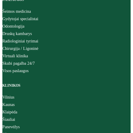
Šeimos medicina
Gydytojai specialistai
Odontologija
Druskų kambarys
Radiologiniai tyrimai
Chirurgija / Ligoninė
Virtuali klinika
Skubi pagalba 24/7
Visos paslaugos
KLINIKOS
Vilnius
Kaunas
Klaipėda
Šiauliai
Panevėžys