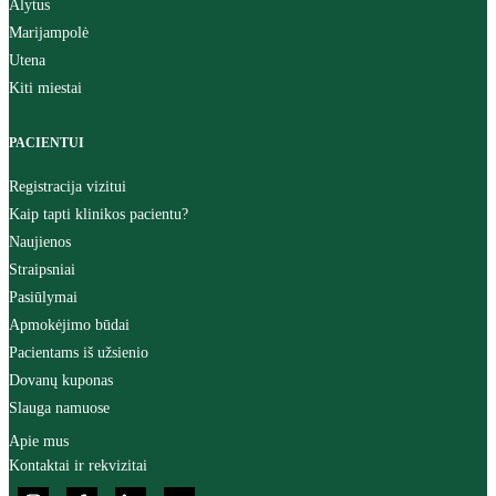
Alytus
Marijampolė
Utena
Kiti miestai
PACIENTUI
Registracija vizitui
Kaip tapti klinikos pacientu?
Naujienos
Straipsniai
Pasiūlymai
Apmokėjimo būdai
Pacientams iš užsienio
Dovanų kuponas
Slauga namuose
Apie mus
Kontaktai ir rekvizitai