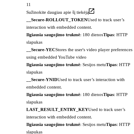
11
Sužinokite daugiau apie šį tiekėją
__Secure-ROLLOUT_TOKEN
Used to track user’s
interaction with embedded content.
Ilgiausia saugojimo trukmė
: 180 dienos
Tipas
: HTTP
slapukas
__Secure-YEC
Stores the user's video player preferences
using embedded YouTube video
Ilgiausia saugojimo trukmė
: Sesijos metu
Tipas
: HTTP
slapukas
__Secure-YNID
Used to track user’s interaction with
embedded content.
Ilgiausia saugojimo trukmė
: 180 dienos
Tipas
: HTTP
slapukas
LAST_RESULT_ENTRY_KEY
Used to track user’s
interaction with embedded content.
Ilgiausia saugojimo trukmė
: Sesijos metu
Tipas
: HTTP
slapukas