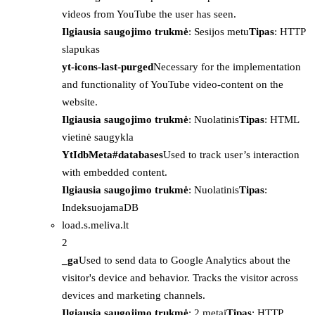
videos from YouTube the user has seen.
Ilgiausia saugojimo trukmė
: Sesijos metu
Tipas
: HTTP
slapukas
yt-icons-last-purged
Necessary for the implementation
and functionality of YouTube video-content on the
website.
Ilgiausia saugojimo trukmė
: Nuolatinis
Tipas
: HTML
vietinė saugykla
YtIdbMeta#databases
Used to track user’s interaction
with embedded content.
Ilgiausia saugojimo trukmė
: Nuolatinis
Tipas
:
IndeksuojamaDB
load.s.meliva.lt
2
_ga
Used to send data to Google Analytics about the
visitor's device and behavior. Tracks the visitor across
devices and marketing channels.
Ilgiausia saugojimo trukmė
: 2 metai
Tipas
: HTTP