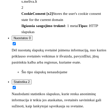
s.meliva.lt
2
CookieConsent [x2]
Stores the user's cookie consent
state for the current domain
Ilgiausia saugojimo trukmė
: 1 metai
Tipas
: HTTP
slapukas
Nuostatos
0
Dėl nuostatų slapukų svetainė įsimena informaciją, nuo kurios
priklauso svetainės veikimas ir išvaizda, pavyzdžiui, jūsų
pasirinkta kalba arba regionas, kuriame esate.
Šio tipo slapukų nenaudojame
Statistika
2
Naudodami statistikos slapukus, kurie renka anoniminę
informacija ir teikia jos ataskaitas, svetainės savininkai gali
sužinoti, kaip lankytojai sąveikauja su svetaine.