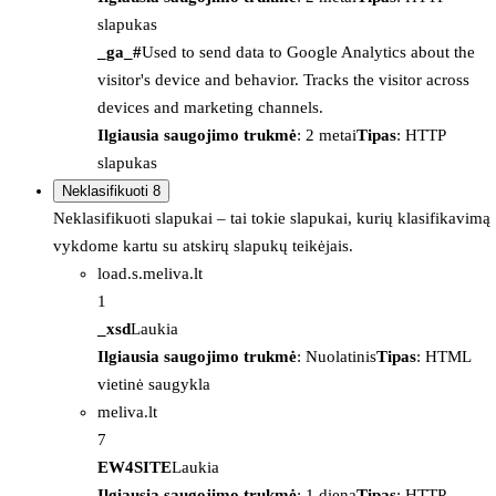
slapukas
_ga_#
Used to send data to Google Analytics about the
visitor's device and behavior. Tracks the visitor across
devices and marketing channels.
Ilgiausia saugojimo trukmė
: 2 metai
Tipas
: HTTP
slapukas
Neklasifikuoti
8
Neklasifikuoti slapukai – tai tokie slapukai, kurių klasifikavimą
vykdome kartu su atskirų slapukų teikėjais.
load.s.meliva.lt
1
_xsd
Laukia
Ilgiausia saugojimo trukmė
: Nuolatinis
Tipas
: HTML
vietinė saugykla
meliva.lt
7
EW4SITE
Laukia
Ilgiausia saugojimo trukmė
: 1 diena
Tipas
: HTTP