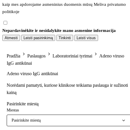
kaip mes apdorojame asmeninius duomenis mūsų 
Meliva privatumo 
politikoje
Nepardavinėkite ir nesidalykite mano asmenine informacija
Atmesti
Leisti pasirinkimą
Tinkinti
Leisti visus
Pradžia
Paslaugos
Laboratoriniai tyrimai
Adeno viruso
IgG antikūnai
Adeno viruso IgG antikūnai
Norėdami pamatyti, kuriose klinikose teikiama paslauga ir sužinoti
kainą
Pasirinkite miestą
Miestas
Pasirinkite miestą