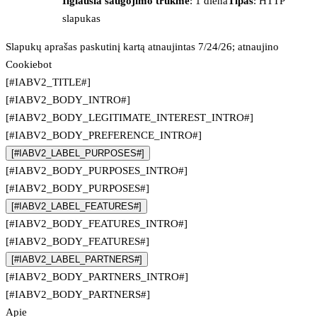
Ilgiausia saugojimo trukmė
: 1 diena
Tipas
: HTTP
slapukas
Slapukų aprašas paskutinį kartą atnaujintas 7/24/26; atnaujino
Cookiebot
[#IABV2_TITLE#]
[#IABV2_BODY_INTRO#]
[#IABV2_BODY_LEGITIMATE_INTEREST_INTRO#]
[#IABV2_BODY_PREFERENCE_INTRO#]
[#IABV2_LABEL_PURPOSES#]
[#IABV2_BODY_PURPOSES_INTRO#]
[#IABV2_BODY_PURPOSES#]
[#IABV2_LABEL_FEATURES#]
[#IABV2_BODY_FEATURES_INTRO#]
[#IABV2_BODY_FEATURES#]
[#IABV2_LABEL_PARTNERS#]
[#IABV2_BODY_PARTNERS_INTRO#]
[#IABV2_BODY_PARTNERS#]
Apie