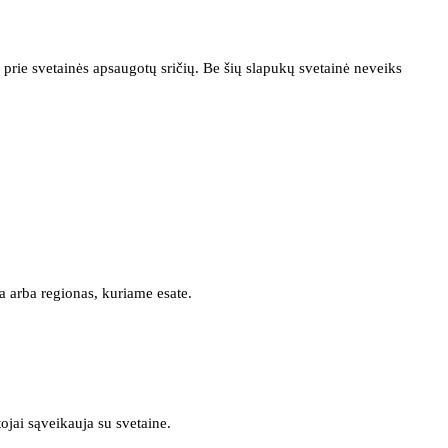
prie svetainės apsaugotų sričių. Be šių slapukų svetainė neveiks
a arba regionas, kuriame esate.
tojai sąveikauja su svetaine.