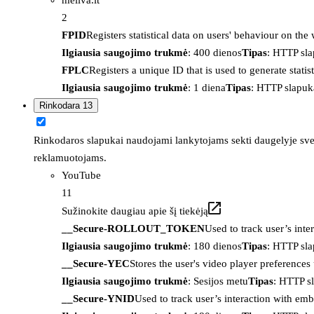
2
FPID
Registers statistical data on users' behaviour on the
Ilgiausia saugojimo trukmė
: 400 dienos
Tipas
: HTTP sl
FPLC
Registers a unique ID that is used to generate statis
Ilgiausia saugojimo trukmė
: 1 diena
Tipas
: HTTP slapuk
Rinkodara
13
Rinkodaros slapukai naudojami lankytojams sekti daugelyje sveta
reklamuotojams.
YouTube
11
Sužinokite daugiau apie šį tiekėją
__Secure-ROLLOUT_TOKEN
Used to track user’s int
Ilgiausia saugojimo trukmė
: 180 dienos
Tipas
: HTTP sl
__Secure-YEC
Stores the user's video player preferenc
Ilgiausia saugojimo trukmė
: Sesijos metu
Tipas
: HTTP s
__Secure-YNID
Used to track user’s interaction with em