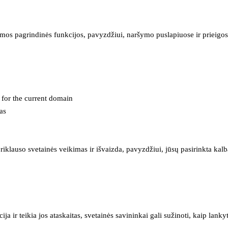
mos pagrindinės funkcijos, pavyzdžiui, naršymo puslapiuose ir prieigos 
e for the current domain
as
iklauso svetainės veikimas ir išvaizda, pavyzdžiui, jūsų pasirinkta kalb
 ir teikia jos ataskaitas, svetainės savininkai gali sužinoti, kaip lanky