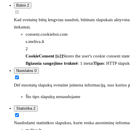
Būtini
2
Kad svetainę būtų lengviau naudoti, būtinais slapukais aktyvina
tinkamai.
consent.cookiebot.com
s.meliva.lt
2
CookieConsent [x2]
Stores the user's cookie consent stat
Ilgiausia saugojimo trukmė
: 1 metai
Tipas
: HTTP slapuk
Nuostatos
0
Dėl nuostatų slapukų svetainė įsimena informaciją, nuo kurios pr
Šio tipo slapukų nenaudojame
Statistika
2
Naudodami statistikos slapukus, kurie renka anoniminę informacija
meliva.lt