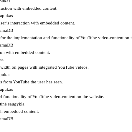
apukas
eraction with embedded content.
lapukas
user’s interaction with embedded content.
ojamaDB
for the implementation and functionality of YouTube video-content on t
ojamaDB
tion with embedded content.
as
ndwidth on pages with integrated YouTube videos.
apukas
eos from YouTube the user has seen.
lapukas
d functionality of YouTube video-content on the website.
tinė saugykla
ith embedded content.
ojamaDB