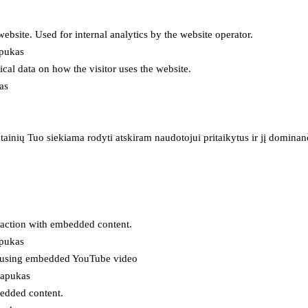
 website. Used for internal analytics by the website operator.
apukas
tical data on how the visitor uses the website.
as
inių Tuo siekiama rodyti atskiram naudotojui pritaikytus ir jį dominanči
eraction with embedded content.
apukas
es using embedded YouTube video
lapukas
bedded content.