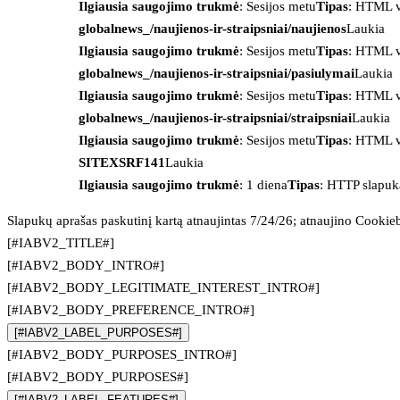
Ilgiausia saugojimo trukmė
: Sesijos metu
Tipas
: HTML v
globalnews_/naujienos-ir-straipsniai/naujienos
Laukia
Ilgiausia saugojimo trukmė
: Sesijos metu
Tipas
: HTML v
globalnews_/naujienos-ir-straipsniai/pasiulymai
Laukia
Ilgiausia saugojimo trukmė
: Sesijos metu
Tipas
: HTML v
globalnews_/naujienos-ir-straipsniai/straipsniai
Laukia
Ilgiausia saugojimo trukmė
: Sesijos metu
Tipas
: HTML v
SITEXSRF141
Laukia
Ilgiausia saugojimo trukmė
: 1 diena
Tipas
: HTTP slapuk
Slapukų aprašas paskutinį kartą atnaujintas 7/24/26; atnaujino
Cookie
[#IABV2_TITLE#]
[#IABV2_BODY_INTRO#]
[#IABV2_BODY_LEGITIMATE_INTEREST_INTRO#]
[#IABV2_BODY_PREFERENCE_INTRO#]
[#IABV2_LABEL_PURPOSES#]
[#IABV2_BODY_PURPOSES_INTRO#]
[#IABV2_BODY_PURPOSES#]
[#IABV2_LABEL_FEATURES#]