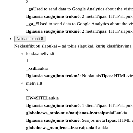
2
_ga
Used to send data to Google Analytics about the visit
Ilgiausia saugojimo trukmė
: 2 metai
Tipas
: HTTP slapuk
_ga_#
Used to send data to Google Analytics about the vis
Ilgiausia saugojimo trukmė
: 2 metai
Tipas
: HTTP slapuk
Neklasifikuoti
8
Neklasifikuoti slapukai – tai tokie slapukai, kurių klasifikavimą
load.s.meliva.lt
1
_xsd
Laukia
Ilgiausia saugojimo trukmė
: Nuolatinis
Tipas
: HTML vie
meliva.lt
7
EW4SITE
Laukia
Ilgiausia saugojimo trukmė
: 1 diena
Tipas
: HTTP slapuk
globalnews_/apie-mus/naujienos-ir-straipsniai
Laukia
Ilgiausia saugojimo trukmė
: Sesijos metu
Tipas
: HTML v
globalnews_/naujienos-ir-straipsniai
Laukia