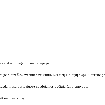
se siekiant pagerinti naudotojo patirtį.
ei jie būtini šios svetainės veikimui. Dėl visų kitų tipų slapukų turime ga
s įdeda mūsų puslapiuose naudojamos trečiųjų šalių tarnybos.
mti savo sutikimą.