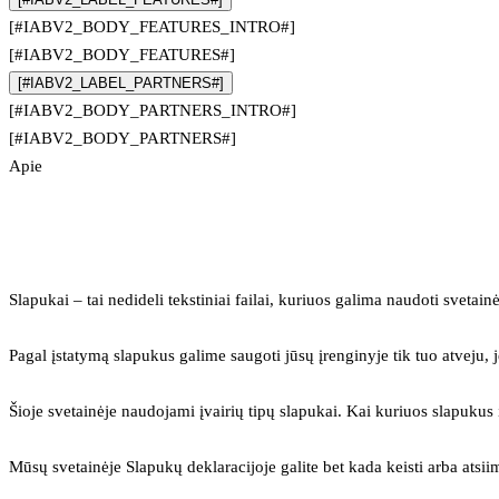
[#IABV2_BODY_FEATURES_INTRO#]
[#IABV2_BODY_FEATURES#]
[#IABV2_LABEL_PARTNERS#]
[#IABV2_BODY_PARTNERS_INTRO#]
[#IABV2_BODY_PARTNERS#]
Apie
Slapukai – tai nedideli tekstiniai failai, kuriuos galima naudoti svetainė
Pagal įstatymą slapukus galime saugoti jūsų įrenginyje tik tuo atveju, j
Šioje svetainėje naudojami įvairių tipų slapukai. Kai kuriuos slapuku
Mūsų svetainėje Slapukų deklaracijoje galite bet kada keisti arba atsii