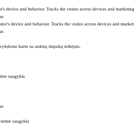
or's device and behavior. Tracks the visitor across devices and marketin
as
itor's device and behavior. Tracks the visitor across devices and market
as
 vykdome kartu su atskirų slapukų teikėjais.
tinė saugykla
as
ietinė saugykla