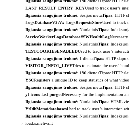
Ilgiausia saugojimo trukmė
: 180 dienos
Tipas
: HTTP sl
LAST_RESULT_ENTRY_KEY
Used to track user’s int
Ilgiausia saugojimo trukmė
: Sesijos metu
Tipas
: HTTP s
LogsDatabaseV2:V#||LogsRequestsStore
Used to track 
Ilgiausia saugojimo trukmė
: Nuolatinis
Tipas
: Indeksu
ServiceWorkerLogsDatabase#SWHealthLog
Necessary 
Ilgiausia saugojimo trukmė
: Nuolatinis
Tipas
: Indeksu
TESTCOOKIESENABLED
Used to track user’s interac
Ilgiausia saugojimo trukmė
: 1 diena
Tipas
: HTTP slapuk
VISITOR_INFO1_LIVE
Tries to estimate the users' ba
Ilgiausia saugojimo trukmė
: 180 dienos
Tipas
: HTTP sl
YSC
Registers a unique ID to keep statistics of what vid
Ilgiausia saugojimo trukmė
: Sesijos metu
Tipas
: HTTP s
yt-icons-last-purged
Necessary for the implementation an
Ilgiausia saugojimo trukmė
: Nuolatinis
Tipas
: HTML vie
YtIdbMeta#databases
Used to track user’s interaction w
Ilgiausia saugojimo trukmė
: Nuolatinis
Tipas
: Indeksu
load.s.meliva.lt