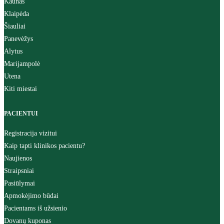
Kaunas
Klaipėda
Šiauliai
Panevėžys
Alytus
Marijampolė
Utena
Kiti miestai
PACIENTUI
Registracija vizitui
Kaip tapti klinikos pacientu?
Naujienos
Straipsniai
Pasiūlymai
Apmokėjimo būdai
Pacientams iš užsienio
Dovanų kuponas