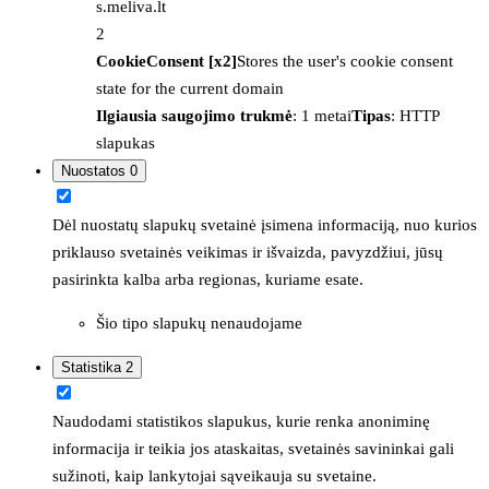
s.meliva.lt
2
CookieConsent [x2]
Stores the user's cookie consent
state for the current domain
Ilgiausia saugojimo trukmė
: 1 metai
Tipas
: HTTP
slapukas
Nuostatos
0
Dėl nuostatų slapukų svetainė įsimena informaciją, nuo kurios
priklauso svetainės veikimas ir išvaizda, pavyzdžiui, jūsų
pasirinkta kalba arba regionas, kuriame esate.
Šio tipo slapukų nenaudojame
Statistika
2
Naudodami statistikos slapukus, kurie renka anoniminę
informacija ir teikia jos ataskaitas, svetainės savininkai gali
sužinoti, kaip lankytojai sąveikauja su svetaine.