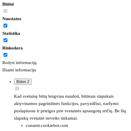
Būtini
Nuostatos
Statistika
Rinkodara
Rodyti informaciją
Išsami informacija
Būtini
2
Kad svetainę būtų lengviau naudoti, būtinais slapukais
aktyvinamos pagrindinės funkcijos, pavyzdžiui, naršymo
puslapiuose ir prieigos prie svetainės apsaugotų sričių. Be šių
slapukų svetainė neveiks tinkamai.
consent.cookiebot.com