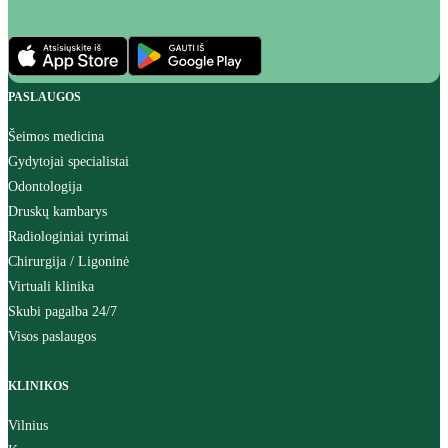
PASLAUGOS
Šeimos medicina
Gydytojai specialistai
Odontologija
Druskų kambarys
Radiologiniai tyrimai
Chirurgija / Ligoninė
Virtuali klinika
Skubi pagalba 24/7
Visos paslaugos
KLINIKOS
Vilnius