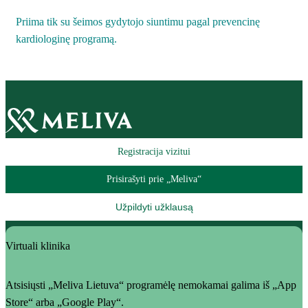
Priima tik su šeimos gydytojo siuntimu pagal prevencinę
kardiologinę programą.
Registracija vizitui
Prisirašyti prie „Meliva“
Užpildyti užklausą
Virtuali klinika
Atsisiųsti „Meliva Lietuva“ programėlę nemokamai galima iš „App
Store“ arba „Google Play“.