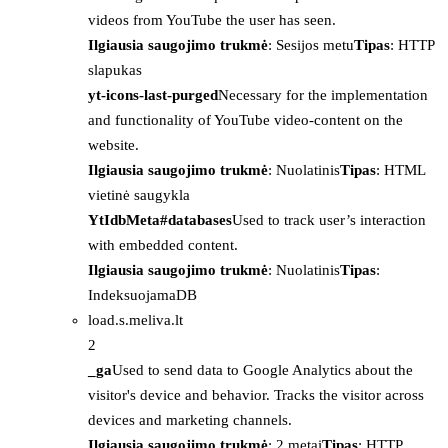
videos from YouTube the user has seen.
Ilgiausia saugojimo trukmė
: Sesijos metu
Tipas
: HTTP
slapukas
yt-icons-last-purged
Necessary for the implementation
and functionality of YouTube video-content on the
website.
Ilgiausia saugojimo trukmė
: Nuolatinis
Tipas
: HTML
vietinė saugykla
YtIdbMeta#databases
Used to track user’s interaction
with embedded content.
Ilgiausia saugojimo trukmė
: Nuolatinis
Tipas
:
IndeksuojamaDB
load.s.meliva.lt
2
_ga
Used to send data to Google Analytics about the
visitor's device and behavior. Tracks the visitor across
devices and marketing channels.
Ilgiausia saugojimo trukmė
: 2 metai
Tipas
: HTTP