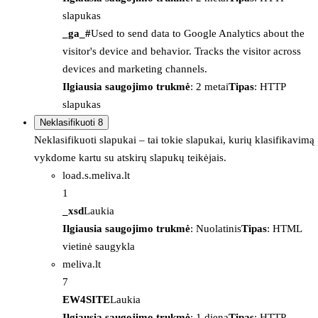
slapukas
_ga_#
Used to send data to Google Analytics about the
visitor's device and behavior. Tracks the visitor across
devices and marketing channels.
Ilgiausia saugojimo trukmė
: 2 metai
Tipas
: HTTP
slapukas
Neklasifikuoti
8
Neklasifikuoti slapukai – tai tokie slapukai, kurių klasifikavimą
vykdome kartu su atskirų slapukų teikėjais.
load.s.meliva.lt
1
_xsd
Laukia
Ilgiausia saugojimo trukmė
: Nuolatinis
Tipas
: HTML
vietinė saugykla
meliva.lt
7
EW4SITE
Laukia
Ilgiausia saugojimo trukmė
: 1 diena
Tipas
: HTTP