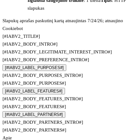
Ilgiausia saugojimo trukmė
: 1 diena
Tipas
: HTTP
slapukas
Slapukų aprašas paskutinį kartą atnaujintas 7/24/26; atnaujino
Cookiebot
[#IABV2_TITLE#]
[#IABV2_BODY_INTRO#]
[#IABV2_BODY_LEGITIMATE_INTEREST_INTRO#]
[#IABV2_BODY_PREFERENCE_INTRO#]
[#IABV2_LABEL_PURPOSES#]
[#IABV2_BODY_PURPOSES_INTRO#]
[#IABV2_BODY_PURPOSES#]
[#IABV2_LABEL_FEATURES#]
[#IABV2_BODY_FEATURES_INTRO#]
[#IABV2_BODY_FEATURES#]
[#IABV2_LABEL_PARTNERS#]
[#IABV2_BODY_PARTNERS_INTRO#]
[#IABV2_BODY_PARTNERS#]
Apie