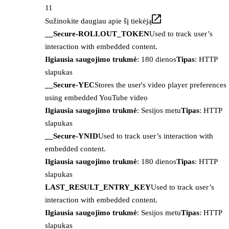
11
Sužinokite daugiau apie šį tiekėją
__Secure-ROLLOUT_TOKEN
Used to track user’s
interaction with embedded content.
Ilgiausia saugojimo trukmė
: 180 dienos
Tipas
: HTTP
slapukas
__Secure-YEC
Stores the user's video player preferences
using embedded YouTube video
Ilgiausia saugojimo trukmė
: Sesijos metu
Tipas
: HTTP
slapukas
__Secure-YNID
Used to track user’s interaction with
embedded content.
Ilgiausia saugojimo trukmė
: 180 dienos
Tipas
: HTTP
slapukas
LAST_RESULT_ENTRY_KEY
Used to track user’s
interaction with embedded content.
Ilgiausia saugojimo trukmė
: Sesijos metu
Tipas
: HTTP
slapukas