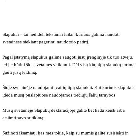
Slapukai – tai nedideli tekstiniai failai, kuriuos galima naudoti 
svetainėse siekiant pagerinti naudotojo patirtį.
Pagal įstatymą slapukus galime saugoti jūsų įrenginyje tik tuo atveju, 
jei jie būtini šios svetainės veikimui. Dėl visų kitų tipų slapukų turime 
gauti jūsų leidimą.
Šioje svetainėje naudojami įvairių tipų slapukai. Kai kuriuos slapukus 
įdeda mūsų puslapiuose naudojamos trečiųjų šalių tarnybos.
Mūsų svetainėje Slapukų deklaracijoje galite bet kada keisti arba 
atsiimti savo sutikimą.
Sužinoti išsamiau, kas mes tokie, kaip su mumis galite susisiekti ir 