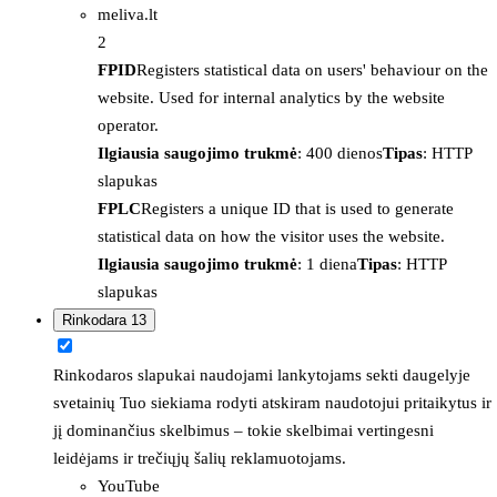
meliva.lt
2
FPID
Registers statistical data on users' behaviour on the
website. Used for internal analytics by the website
operator.
Ilgiausia saugojimo trukmė
: 400 dienos
Tipas
: HTTP
slapukas
FPLC
Registers a unique ID that is used to generate
statistical data on how the visitor uses the website.
Ilgiausia saugojimo trukmė
: 1 diena
Tipas
: HTTP
slapukas
Rinkodara
13
Rinkodaros slapukai naudojami lankytojams sekti daugelyje
svetainių Tuo siekiama rodyti atskiram naudotojui pritaikytus ir
jį dominančius skelbimus – tokie skelbimai vertingesni
leidėjams ir trečiųjų šalių reklamuotojams.
YouTube