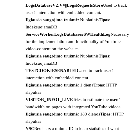
LogsDatabaseV2:V#||LogsRequestsStore
Used to track
user’s interaction with embedded content.
Ilgiausia saugojimo trukmė
: Nuolatinis
Tipas
:
IndeksuojamaDB
ServiceWorkerLogsDatabase#SWHealthLog
Necessary
for the implementation and functionality of YouTube
video-content on the website.
Ilgiausia saugojimo trukmė
: Nuolatinis
Tipas
:
IndeksuojamaDB
TESTCOOKIESENABLED
Used to track user’s
interaction with embedded content.
Ilgiausia saugojimo trukmė
: 1 diena
Tipas
: HTTP
slapukas
VISITOR_INFO1_LIVE
Tries to estimate the users'
bandwidth on pages with integrated YouTube videos.
Ilgiausia saugojimo trukmė
: 180 dienos
Tipas
: HTTP
slapukas
YSC
Registers a unique ID to keep statistics of what