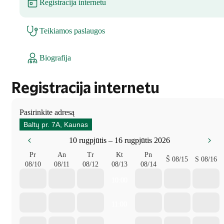
Registracija internetu
Teikiamos paslaugos
Biografija
Registracija internetu
Pasirinkite adresą
Baltų pr. 7A, Kaunas
10 rugpjūtis – 16 rugpjūtis 2026
Pr
An
Tr
Kt
Pn
Š
08/15
S
08/16
08/10
08/11
08/12
08/13
08/14
10:00
11:00