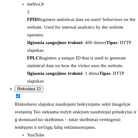
meliva.lt
2
FPID
Registers statistical data on users' behaviour on the
website. Used for internal analytics by the website
operator.
Ilgiausia saugojimo trukmė
: 400 dienos
Tipas
: HTTP
slapukas
FPLC
Registers a unique ID that is used to generate
statistical data on how the visitor uses the website.
Ilgiausia saugojimo trukmė
: 1 diena
Tipas
: HTTP
slapukas
Rinkodara
13
Rinkodaros slapukai naudojami lankytojams sekti daugelyje
svetainių Tuo siekiama rodyti atskiram naudotojui pritaikytus ir
jį dominančius skelbimus – tokie skelbimai vertingesni
leidėjams ir trečiųjų šalių reklamuotojams.
YouTube