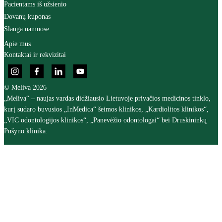
Pacientams iš užsienio
Dovanų kuponas
Slauga namuose
Apie mus
Kontaktai ir rekvizitai
© Meliva 2026
„Meliva“ – naujas vardas didžiausio Lietuvoje privačios medicinos tinklo,
kurį sudaro buvusios „InMedica“ šeimos klinikos, „Kardiolitos klinikos“,
„VIC odontologijos klinikos“, „Panevėžio odontologai“ bei Druskininkų
Pušyno klinika.