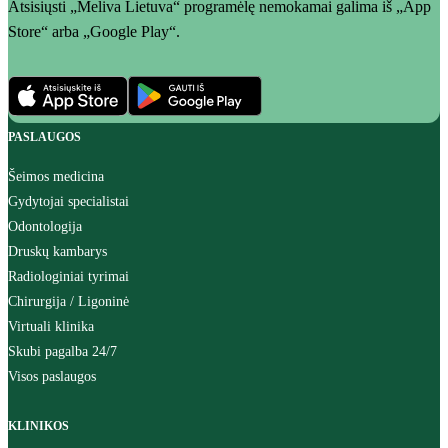
Atsisiųsti „Meliva Lietuva“ programėlę nemokamai galima iš „App
Store“ arba „Google Play“.
PASLAUGOS
Šeimos medicina
Gydytojai specialistai
Odontologija
Druskų kambarys
Radiologiniai tyrimai
Chirurgija / Ligoninė
Virtuali klinika
Skubi pagalba 24/7
Visos paslaugos
KLINIKOS