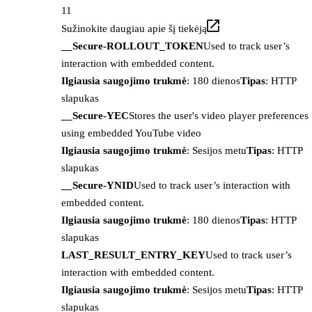
11
Sužinokite daugiau apie šį tiekėją
__Secure-ROLLOUT_TOKEN
Used to track user’s
interaction with embedded content.
Ilgiausia saugojimo trukmė
: 180 dienos
Tipas
: HTTP
slapukas
__Secure-YEC
Stores the user's video player preferences
using embedded YouTube video
Ilgiausia saugojimo trukmė
: Sesijos metu
Tipas
: HTTP
slapukas
__Secure-YNID
Used to track user’s interaction with
embedded content.
Ilgiausia saugojimo trukmė
: 180 dienos
Tipas
: HTTP
slapukas
LAST_RESULT_ENTRY_KEY
Used to track user’s
interaction with embedded content.
Ilgiausia saugojimo trukmė
: Sesijos metu
Tipas
: HTTP
slapukas