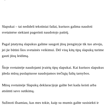
Slapukai – tai nedideli tekstiniai failai, kuriuos galima naudoti 
svetainėse siekiant pagerinti naudotojo patirtį.
Pagal įstatymą slapukus galime saugoti jūsų įrenginyje tik tuo atveju, 
jei jie būtini šios svetainės veikimui. Dėl visų kitų tipų slapukų turime 
gauti jūsų leidimą.
Šioje svetainėje naudojami įvairių tipų slapukai. Kai kuriuos slapukus 
įdeda mūsų puslapiuose naudojamos trečiųjų šalių tarnybos.
Mūsų svetainėje Slapukų deklaracijoje galite bet kada keisti arba 
atsiimti savo sutikimą.
Sužinoti išsamiau, kas mes tokie, kaip su mumis galite susisiekti ir 