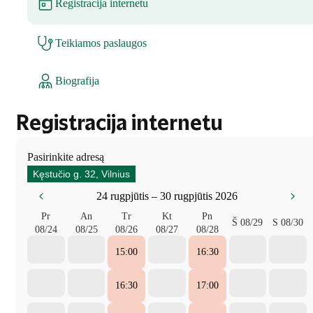
Registracija internetu
Teikiamos paslaugos
Biografija
Registracija internetu
Pasirinkite adresą
Kęstučio g. 32, Vilnius
24 rugpjūtis – 30 rugpjūtis 2026
Pr
An
Tr
Kt
Pn
Š
08/29
S
08/30
08/24
08/25
08/26
08/27
08/28
15:00
16:30
16:30
17:00