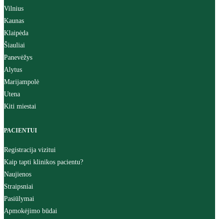
Vilnius
Kaunas
Klaipėda
Šiauliai
Panevėžys
Alytus
Marijampolė
Utena
Kiti miestai
PACIENTUI
Registracija vizitui
Kaip tapti klinikos pacientu?
Naujienos
Straipsniai
Pasiūlymai
Apmokėjimo būdai