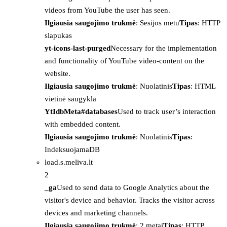
videos from YouTube the user has seen.
Ilgiausia saugojimo trukmė
: Sesijos metu
Tipas
: HTTP
slapukas
yt-icons-last-purged
Necessary for the implementation
and functionality of YouTube video-content on the
website.
Ilgiausia saugojimo trukmė
: Nuolatinis
Tipas
: HTML
vietinė saugykla
YtIdbMeta#databases
Used to track user’s interaction
with embedded content.
Ilgiausia saugojimo trukmė
: Nuolatinis
Tipas
:
IndeksuojamaDB
load.s.meliva.lt
2
_ga
Used to send data to Google Analytics about the
visitor's device and behavior. Tracks the visitor across
devices and marketing channels.
Ilgiausia saugojimo trukmė
: 2 metai
Tipas
: HTTP