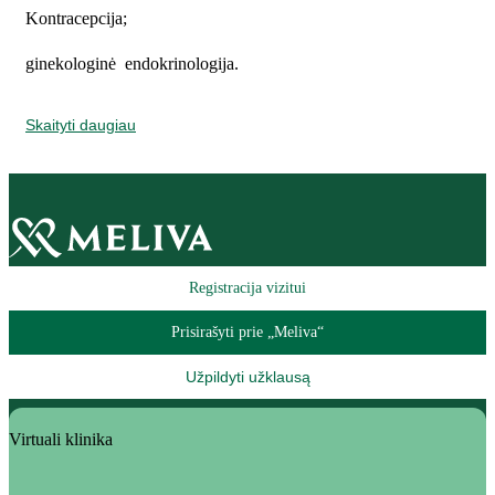
Kontracepcija;
ginekologinė endokrinologija.
Skaityti daugiau
Registracija vizitui
Prisirašyti prie „Meliva“
Užpildyti užklausą
Virtuali klinika