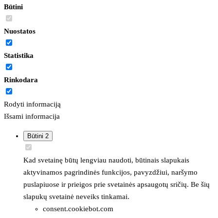
Būtini
Nuostatos
Statistika
Rinkodara
Rodyti informaciją
Išsami informacija
Būtini
2
Kad svetainę būtų lengviau naudoti, būtinais slapukais
aktyvinamos pagrindinės funkcijos, pavyzdžiui, naršymo
puslapiuose ir prieigos prie svetainės apsaugotų sričių. Be šių
slapukų svetainė neveiks tinkamai.
consent.cookiebot.com