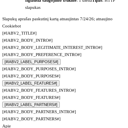
Ilgiausia saugojimo trukmė
: 1 diena
Tipas
: HTTP
slapukas
Slapukų aprašas paskutinį kartą atnaujintas 7/24/26; atnaujino
Cookiebot
[#IABV2_TITLE#]
[#IABV2_BODY_INTRO#]
[#IABV2_BODY_LEGITIMATE_INTEREST_INTRO#]
[#IABV2_BODY_PREFERENCE_INTRO#]
[#IABV2_LABEL_PURPOSES#]
[#IABV2_BODY_PURPOSES_INTRO#]
[#IABV2_BODY_PURPOSES#]
[#IABV2_LABEL_FEATURES#]
[#IABV2_BODY_FEATURES_INTRO#]
[#IABV2_BODY_FEATURES#]
[#IABV2_LABEL_PARTNERS#]
[#IABV2_BODY_PARTNERS_INTRO#]
[#IABV2_BODY_PARTNERS#]
Apie