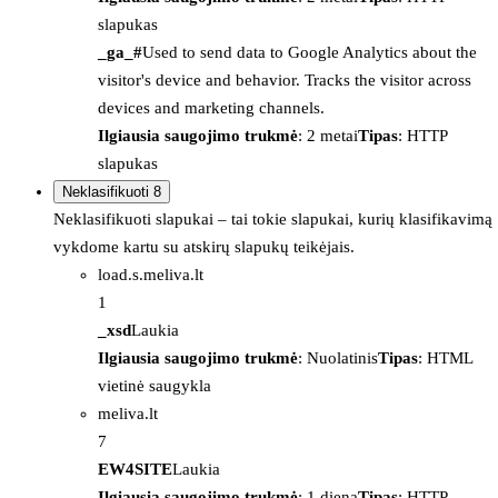
slapukas
_ga_#
Used to send data to Google Analytics about the
visitor's device and behavior. Tracks the visitor across
devices and marketing channels.
Ilgiausia saugojimo trukmė
: 2 metai
Tipas
: HTTP
slapukas
Neklasifikuoti
8
Neklasifikuoti slapukai – tai tokie slapukai, kurių klasifikavimą
vykdome kartu su atskirų slapukų teikėjais.
load.s.meliva.lt
1
_xsd
Laukia
Ilgiausia saugojimo trukmė
: Nuolatinis
Tipas
: HTML
vietinė saugykla
meliva.lt
7
EW4SITE
Laukia
Ilgiausia saugojimo trukmė
: 1 diena
Tipas
: HTTP