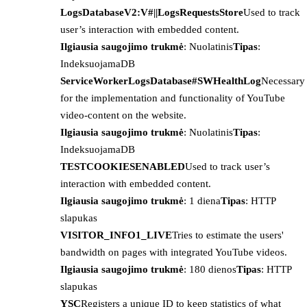
LogsDatabaseV2:V#||LogsRequestsStore
Used to track
user’s interaction with embedded content.
Ilgiausia saugojimo trukmė
: Nuolatinis
Tipas
:
IndeksuojamaDB
ServiceWorkerLogsDatabase#SWHealthLog
Necessary
for the implementation and functionality of YouTube
video-content on the website.
Ilgiausia saugojimo trukmė
: Nuolatinis
Tipas
:
IndeksuojamaDB
TESTCOOKIESENABLED
Used to track user’s
interaction with embedded content.
Ilgiausia saugojimo trukmė
: 1 diena
Tipas
: HTTP
slapukas
VISITOR_INFO1_LIVE
Tries to estimate the users'
bandwidth on pages with integrated YouTube videos.
Ilgiausia saugojimo trukmė
: 180 dienos
Tipas
: HTTP
slapukas
YSC
Registers a unique ID to keep statistics of what