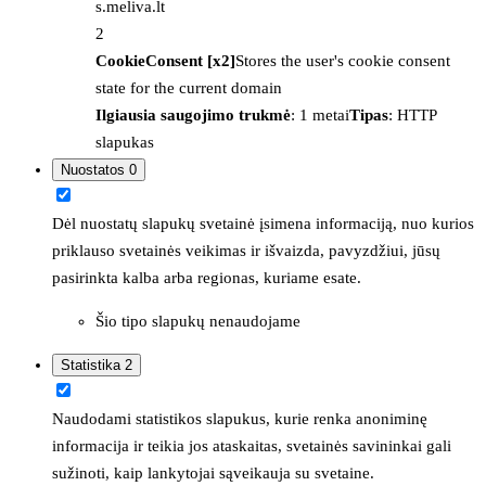
s.meliva.lt
2
CookieConsent [x2]
Stores the user's cookie consent
state for the current domain
Ilgiausia saugojimo trukmė
: 1 metai
Tipas
: HTTP
slapukas
Nuostatos
0
Dėl nuostatų slapukų svetainė įsimena informaciją, nuo kurios
priklauso svetainės veikimas ir išvaizda, pavyzdžiui, jūsų
pasirinkta kalba arba regionas, kuriame esate.
Šio tipo slapukų nenaudojame
Statistika
2
Naudodami statistikos slapukus, kurie renka anoniminę
informacija ir teikia jos ataskaitas, svetainės savininkai gali
sužinoti, kaip lankytojai sąveikauja su svetaine.