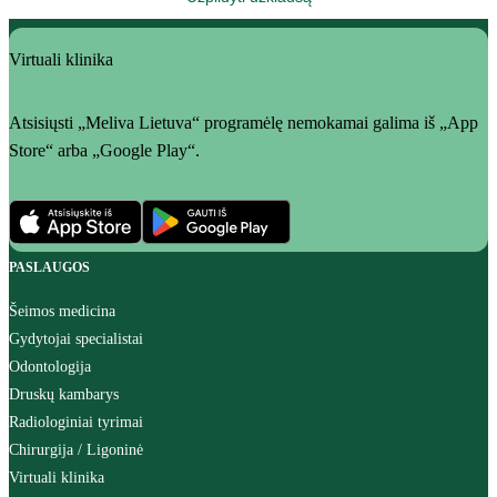
Virtuali klinika
Atsisiųsti „Meliva Lietuva“ programėlę nemokamai galima iš „App
Store“ arba „Google Play“.
PASLAUGOS
Šeimos medicina
Gydytojai specialistai
Odontologija
Druskų kambarys
Radiologiniai tyrimai
Chirurgija / Ligoninė
Virtuali klinika