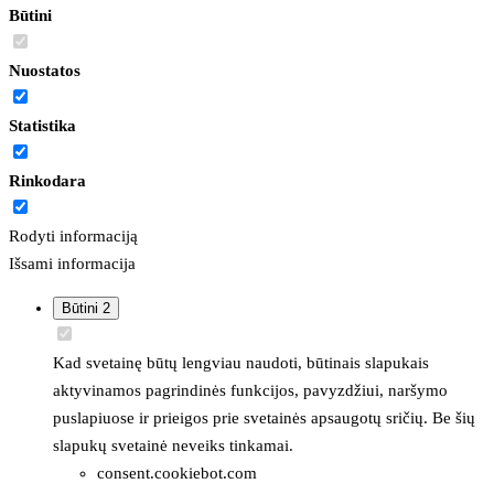
Būtini
Nuostatos
Statistika
Rinkodara
Rodyti informaciją
Išsami informacija
Būtini
2
Kad svetainę būtų lengviau naudoti, būtinais slapukais
aktyvinamos pagrindinės funkcijos, pavyzdžiui, naršymo
puslapiuose ir prieigos prie svetainės apsaugotų sričių. Be šių
slapukų svetainė neveiks tinkamai.
consent.cookiebot.com