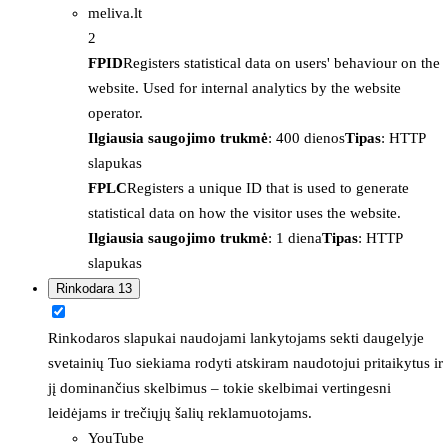
meliva.lt
2
FPID
Registers statistical data on users' behaviour on the
website. Used for internal analytics by the website
operator.
Ilgiausia saugojimo trukmė
: 400 dienos
Tipas
: HTTP
slapukas
FPLC
Registers a unique ID that is used to generate
statistical data on how the visitor uses the website.
Ilgiausia saugojimo trukmė
: 1 diena
Tipas
: HTTP
slapukas
Rinkodara
13
Rinkodaros slapukai naudojami lankytojams sekti daugelyje
svetainių Tuo siekiama rodyti atskiram naudotojui pritaikytus ir
jį dominančius skelbimus – tokie skelbimai vertingesni
leidėjams ir trečiųjų šalių reklamuotojams.
YouTube