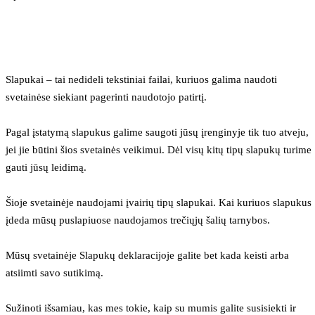
Slapukai – tai nedideli tekstiniai failai, kuriuos galima naudoti 
svetainėse siekiant pagerinti naudotojo patirtį.
Pagal įstatymą slapukus galime saugoti jūsų įrenginyje tik tuo atveju, 
jei jie būtini šios svetainės veikimui. Dėl visų kitų tipų slapukų turime 
gauti jūsų leidimą.
Šioje svetainėje naudojami įvairių tipų slapukai. Kai kuriuos slapukus 
įdeda mūsų puslapiuose naudojamos trečiųjų šalių tarnybos.
Mūsų svetainėje Slapukų deklaracijoje galite bet kada keisti arba 
atsiimti savo sutikimą.
Sužinoti išsamiau, kas mes tokie, kaip su mumis galite susisiekti ir 