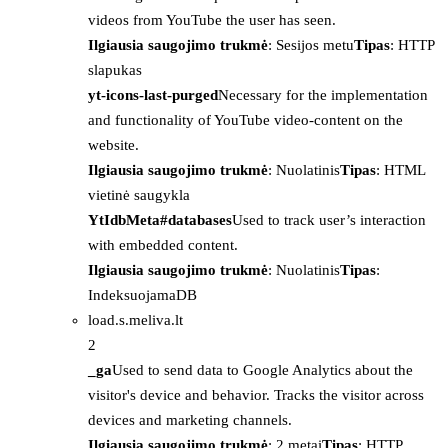
videos from YouTube the user has seen.
Ilgiausia saugojimo trukmė
: Sesijos metu
Tipas
: HTTP
slapukas
yt-icons-last-purged
Necessary for the implementation
and functionality of YouTube video-content on the
website.
Ilgiausia saugojimo trukmė
: Nuolatinis
Tipas
: HTML
vietinė saugykla
YtIdbMeta#databases
Used to track user’s interaction
with embedded content.
Ilgiausia saugojimo trukmė
: Nuolatinis
Tipas
:
IndeksuojamaDB
load.s.meliva.lt
2
_ga
Used to send data to Google Analytics about the
visitor's device and behavior. Tracks the visitor across
devices and marketing channels.
Ilgiausia saugojimo trukmė
: 2 metai
Tipas
: HTTP