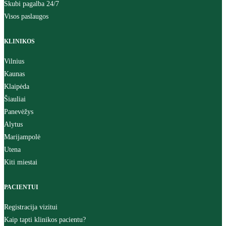
Skubi pagalba 24/7
Visos paslaugos
KLINIKOS
Vilnius
Kaunas
Klaipėda
Šiauliai
Panevėžys
Alytus
Marijampolė
Utena
Kiti miestai
PACIENTUI
Registracija vizitui
Kaip tapti klinikos pacientu?