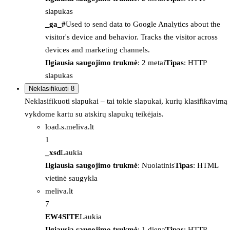
slapukas
_ga_#
Used to send data to Google Analytics about the
visitor's device and behavior. Tracks the visitor across
devices and marketing channels.
Ilgiausia saugojimo trukmė
: 2 metai
Tipas
: HTTP
slapukas
Neklasifikuoti
8
Neklasifikuoti slapukai – tai tokie slapukai, kurių klasifikavimą
vykdome kartu su atskirų slapukų teikėjais.
load.s.meliva.lt
1
_xsd
Laukia
Ilgiausia saugojimo trukmė
: Nuolatinis
Tipas
: HTML
vietinė saugykla
meliva.lt
7
EW4SITE
Laukia
Ilgiausia saugojimo trukmė
: 1 diena
Tipas
: HTTP