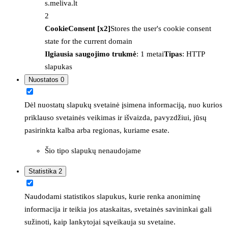
s.meliva.lt
2
CookieConsent [x2]
Stores the user's cookie consent
state for the current domain
Ilgiausia saugojimo trukmė
: 1 metai
Tipas
: HTTP
slapukas
Nuostatos
0
Dėl nuostatų slapukų svetainė įsimena informaciją, nuo kurios
priklauso svetainės veikimas ir išvaizda, pavyzdžiui, jūsų
pasirinkta kalba arba regionas, kuriame esate.
Šio tipo slapukų nenaudojame
Statistika
2
Naudodami statistikos slapukus, kurie renka anoniminę
informacija ir teikia jos ataskaitas, svetainės savininkai gali
sužinoti, kaip lankytojai sąveikauja su svetaine.