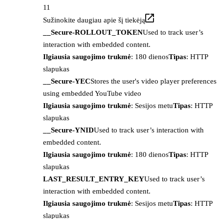
11
Sužinokite daugiau apie šį tiekėją
__Secure-ROLLOUT_TOKEN
Used to track user’s
interaction with embedded content.
Ilgiausia saugojimo trukmė
: 180 dienos
Tipas
: HTTP
slapukas
__Secure-YEC
Stores the user's video player preferences
using embedded YouTube video
Ilgiausia saugojimo trukmė
: Sesijos metu
Tipas
: HTTP
slapukas
__Secure-YNID
Used to track user’s interaction with
embedded content.
Ilgiausia saugojimo trukmė
: 180 dienos
Tipas
: HTTP
slapukas
LAST_RESULT_ENTRY_KEY
Used to track user’s
interaction with embedded content.
Ilgiausia saugojimo trukmė
: Sesijos metu
Tipas
: HTTP
slapukas