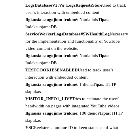
LogsDatabaseV2:V#||LogsRequestsStore
Used to track
user’s interaction with embedded content.
Ilgiausia saugojimo trukmė
: Nuolatinis
Tipas
:
IndeksuojamaDB
ServiceWorkerLogsDatabase#SWHealthLog
Necessary
for the implementation and functionality of YouTube
video-content on the website.
Ilgiausia saugojimo trukmė
: Nuolatinis
Tipas
:
IndeksuojamaDB
TESTCOOKIESENABLED
Used to track user’s
interaction with embedded content.
Ilgiausia saugojimo trukmė
: 1 diena
Tipas
: HTTP
slapukas
VISITOR_INFO1_LIVE
Tries to estimate the users'
bandwidth on pages with integrated YouTube videos.
Ilgiausia saugojimo trukmė
: 180 dienos
Tipas
: HTTP
slapukas
YSC
Registers a unique ID to keep statistics of what