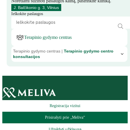
Norėdami sužinoti paslaugos kainą, pasirinkite kliniką.
J. Balčikonio g. 3, Vilnius
Ieškokite paslaugos
Terapinio gydymo centras
Terapinio gydymo centras |
Terapinio gydymo centro
konsultacijos
Registracija vizitui
Prisirašyti prie „Meliva“
Užpildyti užklausą