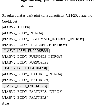
Ilgiausia saugojimo trukmė
: 1 diena
Tipas
: HTTP
slapukas
Slapukų aprašas paskutinį kartą atnaujintas 7/24/26; atnaujino
Cookiebot
[#IABV2_TITLE#]
[#IABV2_BODY_INTRO#]
[#IABV2_BODY_LEGITIMATE_INTEREST_INTRO#]
[#IABV2_BODY_PREFERENCE_INTRO#]
[#IABV2_LABEL_PURPOSES#]
[#IABV2_BODY_PURPOSES_INTRO#]
[#IABV2_BODY_PURPOSES#]
[#IABV2_LABEL_FEATURES#]
[#IABV2_BODY_FEATURES_INTRO#]
[#IABV2_BODY_FEATURES#]
[#IABV2_LABEL_PARTNERS#]
[#IABV2_BODY_PARTNERS_INTRO#]
[#IABV2_BODY_PARTNERS#]
Apie