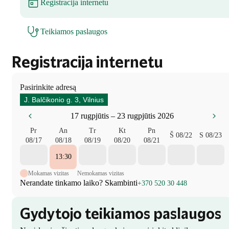
Registracija internetu
Teikiamos paslaugos
Registracija internetu
Pasirinkite adresą
J. Balčikonio g. 3, Vilnius
17 rugpjūtis – 23 rugpjūtis 2026
Pr
An
Tr
Kt
Pn
Š
08/22
S
08/23
08/17
08/18
08/19
08/20
08/21
13:30
Mokamas vizitas
Nemokamas vizitas
Nerandate tinkamo laiko? Skambinti
+370 520 30 448
Gydytojo teikiamos paslaugos