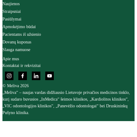
Naujienos
Straipsniai
Pasiūlymai
Apmokėjimo būdai
Pacientams iš užsienio
Dovanų kuponas
Slauga namuose
Apie mus
Kontaktai ir rekvizitai
© Meliva 2026
„Meliva“ – naujas vardas didžiausio Lietuvoje privačios medicinos tinklo,
kurį sudaro buvusios „InMedica“ šeimos klinikos, „Kardiolitos klinikos“,
„VIC odontologijos klinikos“, „Panevėžio odontologai“ bei Druskininkų
Pušyno klinika.