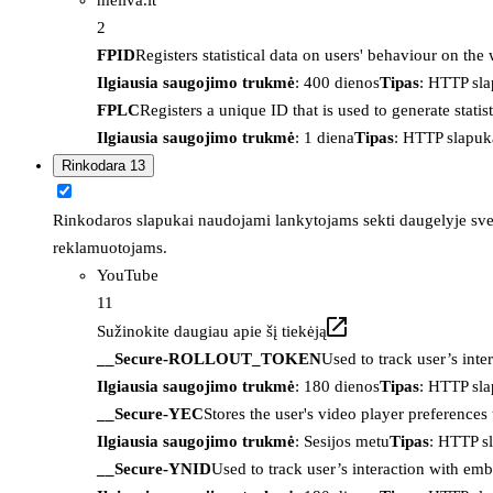
2
FPID
Registers statistical data on users' behaviour on the
Ilgiausia saugojimo trukmė
: 400 dienos
Tipas
: HTTP sl
FPLC
Registers a unique ID that is used to generate statis
Ilgiausia saugojimo trukmė
: 1 diena
Tipas
: HTTP slapuk
Rinkodara
13
Rinkodaros slapukai naudojami lankytojams sekti daugelyje sveta
reklamuotojams.
YouTube
11
Sužinokite daugiau apie šį tiekėją
__Secure-ROLLOUT_TOKEN
Used to track user’s int
Ilgiausia saugojimo trukmė
: 180 dienos
Tipas
: HTTP sl
__Secure-YEC
Stores the user's video player preferenc
Ilgiausia saugojimo trukmė
: Sesijos metu
Tipas
: HTTP s
__Secure-YNID
Used to track user’s interaction with em