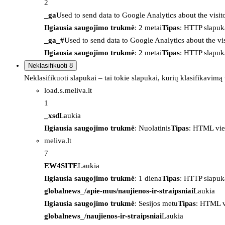
2
_ga
Used to send data to Google Analytics about the visit
Ilgiausia saugojimo trukmė
: 2 metai
Tipas
: HTTP slapuk
_ga_#
Used to send data to Google Analytics about the vis
Ilgiausia saugojimo trukmė
: 2 metai
Tipas
: HTTP slapuk
Neklasifikuoti
8
Neklasifikuoti slapukai – tai tokie slapukai, kurių klasifikavimą
load.s.meliva.lt
1
_xsd
Laukia
Ilgiausia saugojimo trukmė
: Nuolatinis
Tipas
: HTML vie
meliva.lt
7
EW4SITE
Laukia
Ilgiausia saugojimo trukmė
: 1 diena
Tipas
: HTTP slapuk
globalnews_/apie-mus/naujienos-ir-straipsniai
Laukia
Ilgiausia saugojimo trukmė
: Sesijos metu
Tipas
: HTML v
globalnews_/naujienos-ir-straipsniai
Laukia