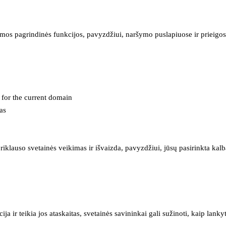
mos pagrindinės funkcijos, pavyzdžiui, naršymo puslapiuose ir prieigos 
e for the current domain
as
iklauso svetainės veikimas ir išvaizda, pavyzdžiui, jūsų pasirinkta kalb
 ir teikia jos ataskaitas, svetainės savininkai gali sužinoti, kaip lanky