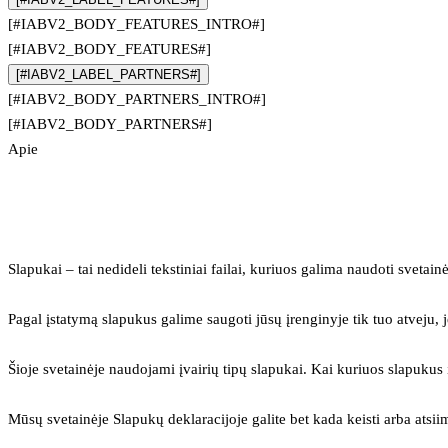
[#IABV2_BODY_FEATURES_INTRO#]
[#IABV2_BODY_FEATURES#]
[#IABV2_LABEL_PARTNERS#]
[#IABV2_BODY_PARTNERS_INTRO#]
[#IABV2_BODY_PARTNERS#]
Apie
Slapukai – tai nedideli tekstiniai failai, kuriuos galima naudoti svetainė
Pagal įstatymą slapukus galime saugoti jūsų įrenginyje tik tuo atveju, j
Šioje svetainėje naudojami įvairių tipų slapukai. Kai kuriuos slapuku
Mūsų svetainėje Slapukų deklaracijoje galite bet kada keisti arba atsii