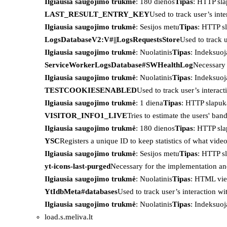
Ilgiausia saugojimo trukmė
: 180 dienos
Tipas
: HTTP sl
LAST_RESULT_ENTRY_KEY
Used to track user’s int
Ilgiausia saugojimo trukmė
: Sesijos metu
Tipas
: HTTP s
LogsDatabaseV2:V#||LogsRequestsStore
Used to track 
Ilgiausia saugojimo trukmė
: Nuolatinis
Tipas
: Indeksu
ServiceWorkerLogsDatabase#SWHealthLog
Necessary 
Ilgiausia saugojimo trukmė
: Nuolatinis
Tipas
: Indeksu
TESTCOOKIESENABLED
Used to track user’s interac
Ilgiausia saugojimo trukmė
: 1 diena
Tipas
: HTTP slapuk
VISITOR_INFO1_LIVE
Tries to estimate the users' ba
Ilgiausia saugojimo trukmė
: 180 dienos
Tipas
: HTTP sl
YSC
Registers a unique ID to keep statistics of what vid
Ilgiausia saugojimo trukmė
: Sesijos metu
Tipas
: HTTP s
yt-icons-last-purged
Necessary for the implementation an
Ilgiausia saugojimo trukmė
: Nuolatinis
Tipas
: HTML vie
YtIdbMeta#databases
Used to track user’s interaction w
Ilgiausia saugojimo trukmė
: Nuolatinis
Tipas
: Indeksu
load.s.meliva.lt