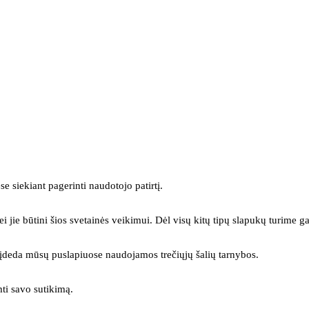
se siekiant pagerinti naudotojo patirtį.
ei jie būtini šios svetainės veikimui. Dėl visų kitų tipų slapukų turime ga
s įdeda mūsų puslapiuose naudojamos trečiųjų šalių tarnybos.
mti savo sutikimą.