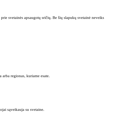
prie svetainės apsaugotų sričių. Be šių slapukų svetainė neveiks
a arba regionas, kuriame esate.
tojai sąveikauja su svetaine.