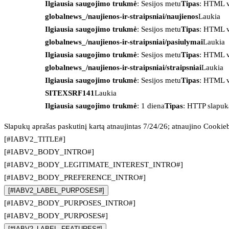
Ilgiausia saugojimo trukmė
: Sesijos metu
Tipas
: HTML v
globalnews_/naujienos-ir-straipsniai/naujienos
Laukia
Ilgiausia saugojimo trukmė
: Sesijos metu
Tipas
: HTML v
globalnews_/naujienos-ir-straipsniai/pasiulymai
Laukia
Ilgiausia saugojimo trukmė
: Sesijos metu
Tipas
: HTML v
globalnews_/naujienos-ir-straipsniai/straipsniai
Laukia
Ilgiausia saugojimo trukmė
: Sesijos metu
Tipas
: HTML v
SITEXSRF141
Laukia
Ilgiausia saugojimo trukmė
: 1 diena
Tipas
: HTTP slapuk
Slapukų aprašas paskutinį kartą atnaujintas 7/24/26; atnaujino
Cookie
[#IABV2_TITLE#]
[#IABV2_BODY_INTRO#]
[#IABV2_BODY_LEGITIMATE_INTEREST_INTRO#]
[#IABV2_BODY_PREFERENCE_INTRO#]
[#IABV2_LABEL_PURPOSES#]
[#IABV2_BODY_PURPOSES_INTRO#]
[#IABV2_BODY_PURPOSES#]
[#IABV2_LABEL_FEATURES#]