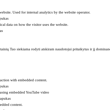
 website. Used for internal analytics by the website operator.
apukas
tical data on how the visitor uses the website.
as
inių Tuo siekiama rodyti atskiram naudotojui pritaikytus ir jį dominanči
eraction with embedded content.
apukas
es using embedded YouTube video
lapukas
bedded content.