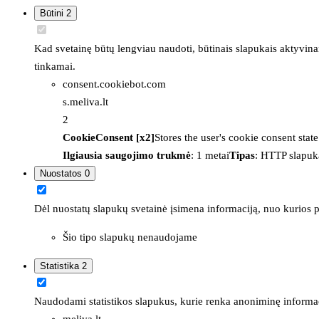
Būtini
2
Kad svetainę būtų lengviau naudoti, būtinais slapukais aktyvina
tinkamai.
consent.cookiebot.com
s.meliva.lt
2
CookieConsent [x2]
Stores the user's cookie consent stat
Ilgiausia saugojimo trukmė
: 1 metai
Tipas
: HTTP slapuk
Nuostatos
0
Dėl nuostatų slapukų svetainė įsimena informaciją, nuo kurios pr
Šio tipo slapukų nenaudojame
Statistika
2
Naudodami statistikos slapukus, kurie renka anoniminę informacija
meliva.lt