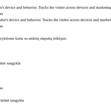
or's device and behavior. Tracks the visitor across devices and marketin
as
itor's device and behavior. Tracks the visitor across devices and market
as
 vykdome kartu su atskirų slapukų teikėjais.
tinė saugykla
as
ietinė saugykla