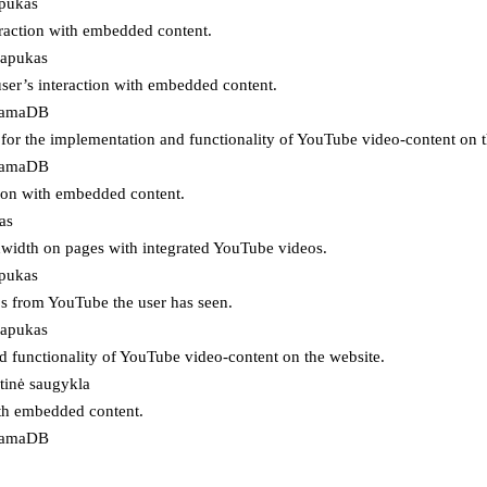
apukas
eraction with embedded content.
lapukas
user’s interaction with embedded content.
ojamaDB
for the implementation and functionality of YouTube video-content on t
ojamaDB
tion with embedded content.
as
ndwidth on pages with integrated YouTube videos.
apukas
eos from YouTube the user has seen.
lapukas
d functionality of YouTube video-content on the website.
tinė saugykla
ith embedded content.
ojamaDB