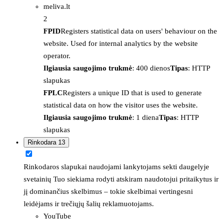
meliva.lt
2
FPID
Registers statistical data on users' behaviour on the
website. Used for internal analytics by the website
operator.
Ilgiausia saugojimo trukmė
: 400 dienos
Tipas
: HTTP
slapukas
FPLC
Registers a unique ID that is used to generate
statistical data on how the visitor uses the website.
Ilgiausia saugojimo trukmė
: 1 diena
Tipas
: HTTP
slapukas
Rinkodara
13
Rinkodaros slapukai naudojami lankytojams sekti daugelyje
svetainių Tuo siekiama rodyti atskiram naudotojui pritaikytus ir
jį dominančius skelbimus – tokie skelbimai vertingesni
leidėjams ir trečiųjų šalių reklamuotojams.
YouTube