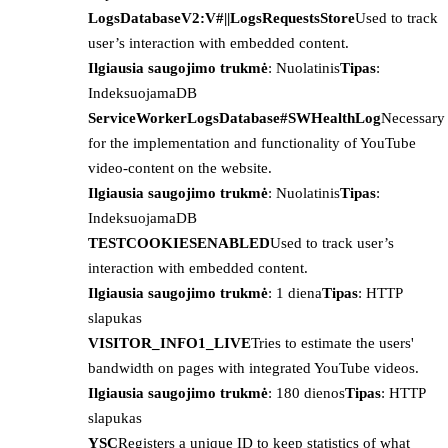
LogsDatabaseV2:V#||LogsRequestsStore
Used to track
user’s interaction with embedded content.
Ilgiausia saugojimo trukmė
: Nuolatinis
Tipas
:
IndeksuojamaDB
ServiceWorkerLogsDatabase#SWHealthLog
Necessary
for the implementation and functionality of YouTube
video-content on the website.
Ilgiausia saugojimo trukmė
: Nuolatinis
Tipas
:
IndeksuojamaDB
TESTCOOKIESENABLED
Used to track user’s
interaction with embedded content.
Ilgiausia saugojimo trukmė
: 1 diena
Tipas
: HTTP
slapukas
VISITOR_INFO1_LIVE
Tries to estimate the users'
bandwidth on pages with integrated YouTube videos.
Ilgiausia saugojimo trukmė
: 180 dienos
Tipas
: HTTP
slapukas
YSC
Registers a unique ID to keep statistics of what