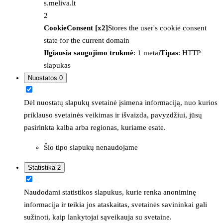
s.meliva.lt
2
CookieConsent [x2]
Stores the user's cookie consent
state for the current domain
Ilgiausia saugojimo trukmė
: 1 metai
Tipas
: HTTP
slapukas
Nuostatos
0
Dėl nuostatų slapukų svetainė įsimena informaciją, nuo kurios
priklauso svetainės veikimas ir išvaizda, pavyzdžiui, jūsų
pasirinkta kalba arba regionas, kuriame esate.
Šio tipo slapukų nenaudojame
Statistika
2
Naudodami statistikos slapukus, kurie renka anoniminę
informacija ir teikia jos ataskaitas, svetainės savininkai gali
sužinoti, kaip lankytojai sąveikauja su svetaine.