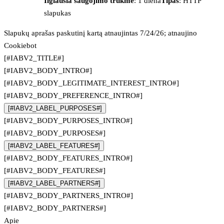
Ilgiausia saugojimo trukmė
: 1 diena
Tipas
: HTTP
slapukas
Slapukų aprašas paskutinį kartą atnaujintas 7/24/26; atnaujino
Cookiebot
[#IABV2_TITLE#]
[#IABV2_BODY_INTRO#]
[#IABV2_BODY_LEGITIMATE_INTEREST_INTRO#]
[#IABV2_BODY_PREFERENCE_INTRO#]
[#IABV2_LABEL_PURPOSES#]
[#IABV2_BODY_PURPOSES_INTRO#]
[#IABV2_BODY_PURPOSES#]
[#IABV2_LABEL_FEATURES#]
[#IABV2_BODY_FEATURES_INTRO#]
[#IABV2_BODY_FEATURES#]
[#IABV2_LABEL_PARTNERS#]
[#IABV2_BODY_PARTNERS_INTRO#]
[#IABV2_BODY_PARTNERS#]
Apie