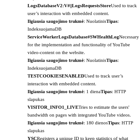
LogsDatabaseV2:V#||LogsRequestsStore
Used to track
user’s interaction with embedded content.
Ilgiausia saugojimo trukmė
: Nuolatinis
Tipas
:
IndeksuojamaDB
ServiceWorkerLogsDatabase#SWHealthLog
Necessary
for the implementation and functionality of YouTube
video-content on the website.
Ilgiausia saugojimo trukmė
: Nuolatinis
Tipas
:
IndeksuojamaDB
TESTCOOKIESENABLED
Used to track user’s
interaction with embedded content.
Ilgiausia saugojimo trukmė
: 1 diena
Tipas
: HTTP
slapukas
VISITOR_INFO1_LIVE
Tries to estimate the users'
bandwidth on pages with integrated YouTube videos.
Ilgiausia saugojimo trukmė
: 180 dienos
Tipas
: HTTP
slapukas
YSC
Registers a unique ID to keep statistics of what