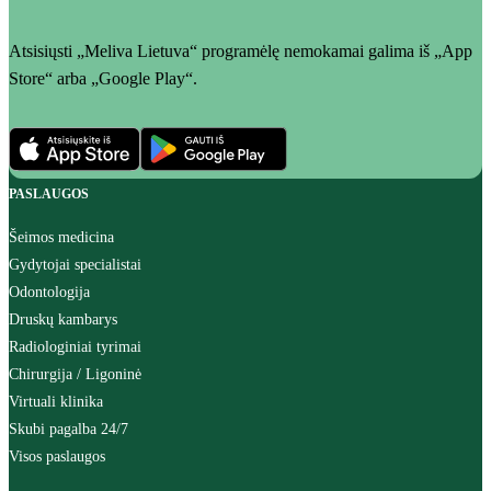
Atsisiųsti „Meliva Lietuva“ programėlę nemokamai galima iš „App
Store“ arba „Google Play“.
PASLAUGOS
Šeimos medicina
Gydytojai specialistai
Odontologija
Druskų kambarys
Radiologiniai tyrimai
Chirurgija / Ligoninė
Virtuali klinika
Skubi pagalba 24/7
Visos paslaugos