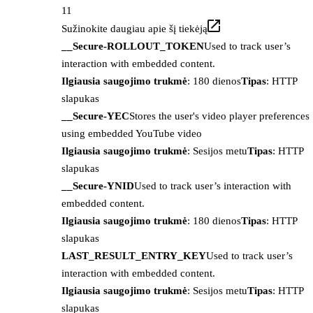
11
Sužinokite daugiau apie šį tiekėją
__Secure-ROLLOUT_TOKEN
Used to track user’s
interaction with embedded content.
Ilgiausia saugojimo trukmė
: 180 dienos
Tipas
: HTTP
slapukas
__Secure-YEC
Stores the user's video player preferences
using embedded YouTube video
Ilgiausia saugojimo trukmė
: Sesijos metu
Tipas
: HTTP
slapukas
__Secure-YNID
Used to track user’s interaction with
embedded content.
Ilgiausia saugojimo trukmė
: 180 dienos
Tipas
: HTTP
slapukas
LAST_RESULT_ENTRY_KEY
Used to track user’s
interaction with embedded content.
Ilgiausia saugojimo trukmė
: Sesijos metu
Tipas
: HTTP
slapukas