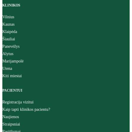
KLINIKOS
Vilnius
Kaunas
Klaipėda
Šiauliai
Panevėžys
Alytus
Marijampolė
Utena
Kiti miestai
PACIENTUI
Registracija vizitui
Kaip tapti klinikos pacientu?
Naujienos
Straipsniai
Pasiūlymai