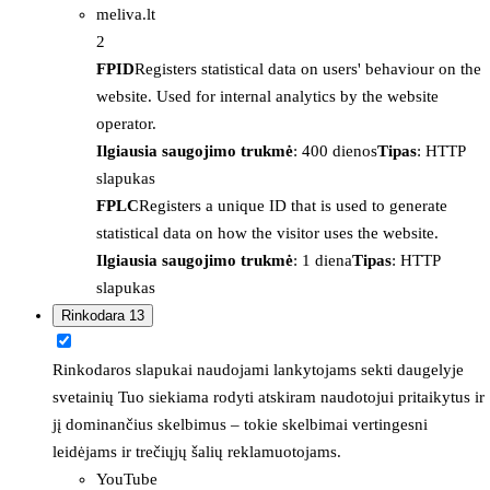
meliva.lt
2
FPID
Registers statistical data on users' behaviour on the
website. Used for internal analytics by the website
operator.
Ilgiausia saugojimo trukmė
: 400 dienos
Tipas
: HTTP
slapukas
FPLC
Registers a unique ID that is used to generate
statistical data on how the visitor uses the website.
Ilgiausia saugojimo trukmė
: 1 diena
Tipas
: HTTP
slapukas
Rinkodara
13
Rinkodaros slapukai naudojami lankytojams sekti daugelyje
svetainių Tuo siekiama rodyti atskiram naudotojui pritaikytus ir
jį dominančius skelbimus – tokie skelbimai vertingesni
leidėjams ir trečiųjų šalių reklamuotojams.
YouTube