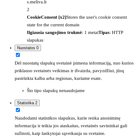
s.meliva.lt
2
CookieConsent [x2]
Stores the user's cookie consent
state for the current domain
Ilgiausia saugojimo trukmė
: 1 metai
Tipas
: HTTP
slapukas
Nuostatos
0
Dėl nuostatų slapukų svetainė įsimena informaciją, nuo kurios
priklauso svetainės veikimas ir išvaizda, pavyzdžiui, jūsų
pasirinkta kalba arba regionas, kuriame esate.
Šio tipo slapukų nenaudojame
Statistika
2
Naudodami statistikos slapukus, kurie renka anoniminę
informacija ir teikia jos ataskaitas, svetainės savininkai gali
sužinoti, kaip lankytojai sąveikauja su svetaine.