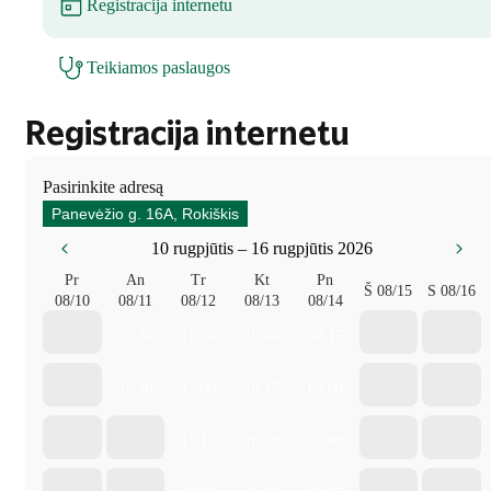
Registracija internetu
Teikiamos paslaugos
Registracija internetu
Pasirinkite adresą
Panevėžio g. 16A, Rokiškis
10 rugpjūtis – 16 rugpjūtis 2026
Pr
An
Tr
Kt
Pn
Š
08/15
S
08/16
08/10
08/11
08/12
08/13
08/14
13:30
12:30
10:00
08:15
15:30
17:00
10:15
09:00
17:15
10:30
12:00