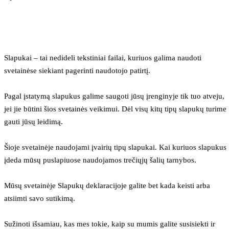
Slapukai – tai nedideli tekstiniai failai, kuriuos galima naudoti 
svetainėse siekiant pagerinti naudotojo patirtį.
Pagal įstatymą slapukus galime saugoti jūsų įrenginyje tik tuo atveju, 
jei jie būtini šios svetainės veikimui. Dėl visų kitų tipų slapukų turime 
gauti jūsų leidimą.
Šioje svetainėje naudojami įvairių tipų slapukai. Kai kuriuos slapukus 
įdeda mūsų puslapiuose naudojamos trečiųjų šalių tarnybos.
Mūsų svetainėje Slapukų deklaracijoje galite bet kada keisti arba 
atsiimti savo sutikimą.
Sužinoti išsamiau, kas mes tokie, kaip su mumis galite susisiekti ir 