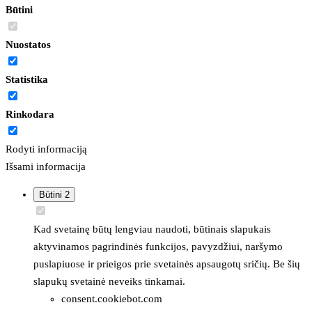
Būtini
Nuostatos
Statistika
Rinkodara
Rodyti informaciją
Išsami informacija
Būtini
2
Kad svetainę būtų lengviau naudoti, būtinais slapukais
aktyvinamos pagrindinės funkcijos, pavyzdžiui, naršymo
puslapiuose ir prieigos prie svetainės apsaugotų sričių. Be šių
slapukų svetainė neveiks tinkamai.
consent.cookiebot.com