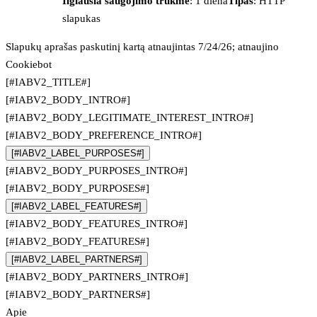
Ilgiausia saugojimo trukmė
: 1 diena
Tipas
: HTTP
slapukas
Slapukų aprašas paskutinį kartą atnaujintas 7/24/26; atnaujino
Cookiebot
[#IABV2_TITLE#]
[#IABV2_BODY_INTRO#]
[#IABV2_BODY_LEGITIMATE_INTEREST_INTRO#]
[#IABV2_BODY_PREFERENCE_INTRO#]
[#IABV2_LABEL_PURPOSES#]
[#IABV2_BODY_PURPOSES_INTRO#]
[#IABV2_BODY_PURPOSES#]
[#IABV2_LABEL_FEATURES#]
[#IABV2_BODY_FEATURES_INTRO#]
[#IABV2_BODY_FEATURES#]
[#IABV2_LABEL_PARTNERS#]
[#IABV2_BODY_PARTNERS_INTRO#]
[#IABV2_BODY_PARTNERS#]
Apie