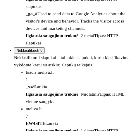
slapukas
_ga_#
Used to send data to Google Analytics about the
visitor's device and behavior. Tracks the visitor across
devices and marketing channels.
Ilgiausia saugojimo trukmė
: 2 metai
Tipas
: HTTP
slapukas
Neklasifikuoti
8
Neklasifikuoti slapukai – tai tokie slapukai, kurių klasifikavimą
vykdome kartu su atskirų slapukų teikėjais.
load.s.meliva.lt
1
_xsd
Laukia
Ilgiausia saugojimo trukmė
: Nuolatinis
Tipas
: HTML
vietinė saugykla
meliva.lt
7
EW4SITE
Laukia
Ilgiausia saugojimo trukmė
: 1 diena
Tipas
: HTTP