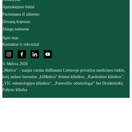
Apmokėjimo būdai
Pacientams iš užsienio
Dovanų kuponas
Slauga namuose
Apie mus
Kontaktai ir rekvizitai
© Meliva 2026
„Meliva“ – naujas vardas didžiausio Lietuvoje privačios medicinos tinklo,
kurį sudaro buvusios „InMedica“ šeimos klinikos, „Kardiolitos klinikos“,
„VIC odontologijos klinikos“, „Panevėžio odontologai“ bei Druskininkų
Pušyno klinika.