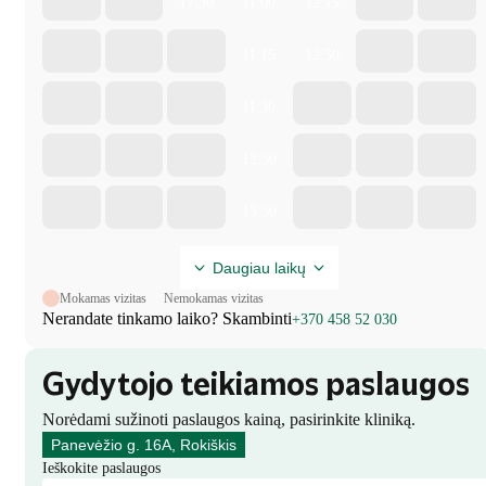
17:30
11:00
12:15
11:15
12:30
11:30
12:30
13:30
Daugiau laikų
Mokamas vizitas
Nemokamas vizitas
Nerandate tinkamo laiko? Skambinti
+370 458 52 030
Gydytojo teikiamos paslaugos
Norėdami sužinoti paslaugos kainą, pasirinkite kliniką.
Panevėžio g. 16A, Rokiškis
Ieškokite paslaugos