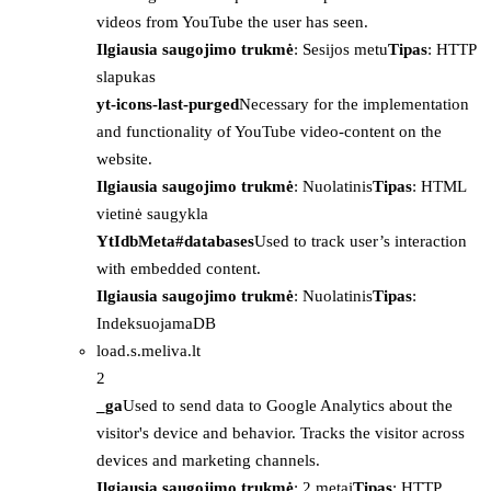
videos from YouTube the user has seen.
Ilgiausia saugojimo trukmė
: Sesijos metu
Tipas
: HTTP
slapukas
yt-icons-last-purged
Necessary for the implementation
and functionality of YouTube video-content on the
website.
Ilgiausia saugojimo trukmė
: Nuolatinis
Tipas
: HTML
vietinė saugykla
YtIdbMeta#databases
Used to track user’s interaction
with embedded content.
Ilgiausia saugojimo trukmė
: Nuolatinis
Tipas
:
IndeksuojamaDB
load.s.meliva.lt
2
_ga
Used to send data to Google Analytics about the
visitor's device and behavior. Tracks the visitor across
devices and marketing channels.
Ilgiausia saugojimo trukmė
: 2 metai
Tipas
: HTTP