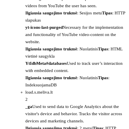
videos from YouTube the user has seen.
Ilgiausia saugojimo trukmė
: Sesijos metu
Tipas
: HTTP
slapukas
yt-icons-last-purged
Necessary for the implementation
and functionality of YouTube video-content on the
website.
Ilgiausia saugojimo trukmė
: Nuolatinis
Tipas
: HTML
vietinė saugykla
YtIdbMeta#databases
Used to track user’s interaction
with embedded content.
Ilgiausia saugojimo trukmė
: Nuolatinis
Tipas
:
IndeksuojamaDB
load.s.meliva.lt
2
_ga
Used to send data to Google Analytics about the
visitor's device and behavior. Tracks the visitor across
devices and marketing channels.
Ilgiausia saugojimo trukmė
: 2 metai
Tipas
: HTTP