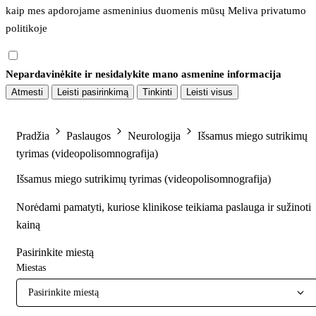
kaip mes apdorojame asmeninius duomenis mūsų 
Meliva privatumo 
politikoje
Nepardavinėkite ir nesidalykite mano asmenine informacija
Atmesti
Leisti pasirinkimą
Tinkinti
Leisti visus
Pradžia
Paslaugos
Neurologija
Išsamus miego sutrikimų
tyrimas (videopolisomnografija)
Išsamus miego sutrikimų tyrimas (videopolisomnografija)
Norėdami pamatyti, kuriose klinikose teikiama paslauga ir sužinoti
kainą
Pasirinkite miestą
Miestas
Pasirinkite miestą