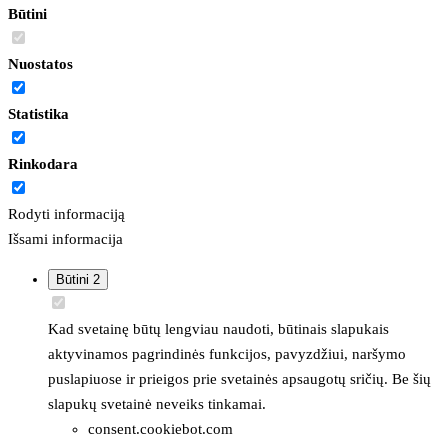
Būtini
Nuostatos
Statistika
Rinkodara
Rodyti informaciją
Išsami informacija
Būtini
2
Kad svetainę būtų lengviau naudoti, būtinais slapukais
aktyvinamos pagrindinės funkcijos, pavyzdžiui, naršymo
puslapiuose ir prieigos prie svetainės apsaugotų sričių. Be šių
slapukų svetainė neveiks tinkamai.
consent.cookiebot.com