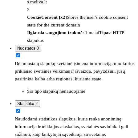
s.meliva.lt
2
CookieConsent [x2]
Stores the user's cookie consent
state for the current domain
Ilgiausia saugojimo trukmė
: 1 metai
Tipas
: HTTP
slapukas
Nuostatos
0
Dėl nuostatų slapukų svetainė įsimena informaciją, nuo kurios
priklauso svetainės veikimas ir išvaizda, pavyzdžiui, jūsų
pasirinkta kalba arba regionas, kuriame esate.
Šio tipo slapukų nenaudojame
Statistika
2
Naudodami statistikos slapukus, kurie renka anoniminę
informacija ir teikia jos ataskaitas, svetainės savininkai gali
sužinoti, kaip lankytojai sąveikauja su svetaine.