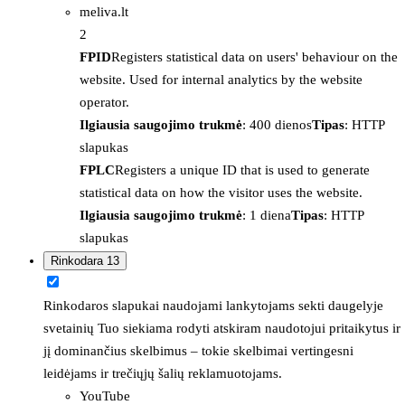
meliva.lt
2
FPID
Registers statistical data on users' behaviour on the
website. Used for internal analytics by the website
operator.
Ilgiausia saugojimo trukmė
: 400 dienos
Tipas
: HTTP
slapukas
FPLC
Registers a unique ID that is used to generate
statistical data on how the visitor uses the website.
Ilgiausia saugojimo trukmė
: 1 diena
Tipas
: HTTP
slapukas
Rinkodara
13
Rinkodaros slapukai naudojami lankytojams sekti daugelyje
svetainių Tuo siekiama rodyti atskiram naudotojui pritaikytus ir
jį dominančius skelbimus – tokie skelbimai vertingesni
leidėjams ir trečiųjų šalių reklamuotojams.
YouTube