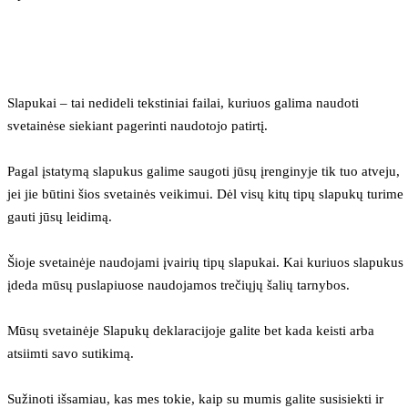
Slapukai – tai nedideli tekstiniai failai, kuriuos galima naudoti 
svetainėse siekiant pagerinti naudotojo patirtį.
Pagal įstatymą slapukus galime saugoti jūsų įrenginyje tik tuo atveju, 
jei jie būtini šios svetainės veikimui. Dėl visų kitų tipų slapukų turime 
gauti jūsų leidimą.
Šioje svetainėje naudojami įvairių tipų slapukai. Kai kuriuos slapukus 
įdeda mūsų puslapiuose naudojamos trečiųjų šalių tarnybos.
Mūsų svetainėje Slapukų deklaracijoje galite bet kada keisti arba 
atsiimti savo sutikimą.
Sužinoti išsamiau, kas mes tokie, kaip su mumis galite susisiekti ir 