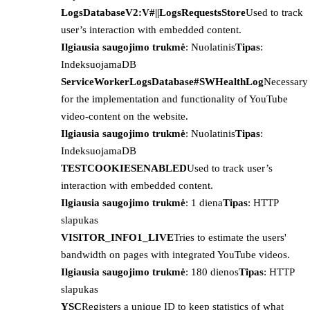
LogsDatabaseV2:V#||LogsRequestsStore
Used to track
user’s interaction with embedded content.
Ilgiausia saugojimo trukmė
: Nuolatinis
Tipas
:
IndeksuojamaDB
ServiceWorkerLogsDatabase#SWHealthLog
Necessary
for the implementation and functionality of YouTube
video-content on the website.
Ilgiausia saugojimo trukmė
: Nuolatinis
Tipas
:
IndeksuojamaDB
TESTCOOKIESENABLED
Used to track user’s
interaction with embedded content.
Ilgiausia saugojimo trukmė
: 1 diena
Tipas
: HTTP
slapukas
VISITOR_INFO1_LIVE
Tries to estimate the users'
bandwidth on pages with integrated YouTube videos.
Ilgiausia saugojimo trukmė
: 180 dienos
Tipas
: HTTP
slapukas
YSC
Registers a unique ID to keep statistics of what