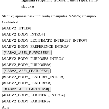
Ilgiausia saugojimo trukmė
: 1 diena
Tipas
: HTTP
slapukas
Slapukų aprašas paskutinį kartą atnaujintas 7/24/26; atnaujino
Cookiebot
[#IABV2_TITLE#]
[#IABV2_BODY_INTRO#]
[#IABV2_BODY_LEGITIMATE_INTEREST_INTRO#]
[#IABV2_BODY_PREFERENCE_INTRO#]
[#IABV2_LABEL_PURPOSES#]
[#IABV2_BODY_PURPOSES_INTRO#]
[#IABV2_BODY_PURPOSES#]
[#IABV2_LABEL_FEATURES#]
[#IABV2_BODY_FEATURES_INTRO#]
[#IABV2_BODY_FEATURES#]
[#IABV2_LABEL_PARTNERS#]
[#IABV2_BODY_PARTNERS_INTRO#]
[#IABV2_BODY_PARTNERS#]
Apie