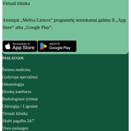
Virtuali klinika
Atsisiųsti „Meliva Lietuva“ programėlę nemokamai galima iš „App
Store“ arba „Google Play“.
PASLAUGOS
Šeimos medicina
Gydytojai specialistai
Odontologija
Druskų kambarys
Radiologiniai tyrimai
Chirurgija / Ligoninė
Virtuali klinika
Skubi pagalba 24/7
Visos paslaugos