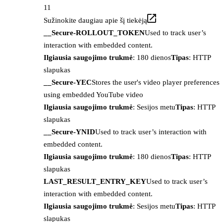
11
Sužinokite daugiau apie šį tiekėją
__Secure-ROLLOUT_TOKEN
Used to track user’s
interaction with embedded content.
Ilgiausia saugojimo trukmė
: 180 dienos
Tipas
: HTTP
slapukas
__Secure-YEC
Stores the user's video player preferences
using embedded YouTube video
Ilgiausia saugojimo trukmė
: Sesijos metu
Tipas
: HTTP
slapukas
__Secure-YNID
Used to track user’s interaction with
embedded content.
Ilgiausia saugojimo trukmė
: 180 dienos
Tipas
: HTTP
slapukas
LAST_RESULT_ENTRY_KEY
Used to track user’s
interaction with embedded content.
Ilgiausia saugojimo trukmė
: Sesijos metu
Tipas
: HTTP
slapukas