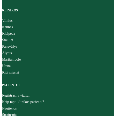
KLINIKOS
Vilnius
Kaunas
Klaipėda
Šiauliai
Panevėžys
Alytus
Marijampolė
Utena
Kiti miestai
PACIENTUI
Registracija vizitui
Kaip tapti klinikos pacientu?
Naujienos
Straipsniai