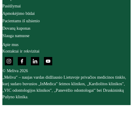
Pasiūlymai
Apmokėjimo būdai
Pacientams iš užsienio
Dovanų kuponas
Slauga namuose
Apie mus
Kontaktai ir rekvizitai
© Meliva 2026
„Meliva“ – naujas vardas didžiausio Lietuvoje privačios medicinos tinklo,
kurį sudaro buvusios „InMedica“ šeimos klinikos, „Kardiolitos klinikos“,
„VIC odontologijos klinikos“, „Panevėžio odontologai“ bei Druskininkų
Pušyno klinika.