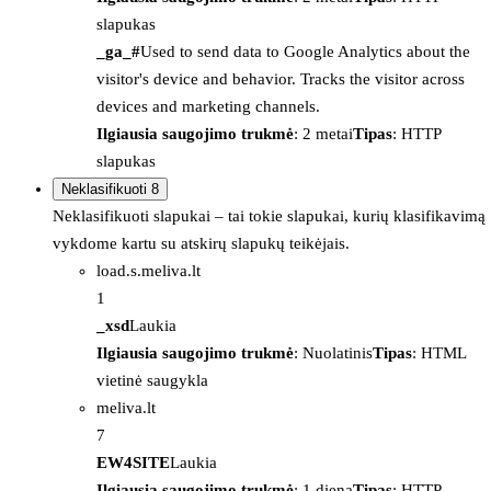
slapukas
_ga_#
Used to send data to Google Analytics about the
visitor's device and behavior. Tracks the visitor across
devices and marketing channels.
Ilgiausia saugojimo trukmė
: 2 metai
Tipas
: HTTP
slapukas
Neklasifikuoti
8
Neklasifikuoti slapukai – tai tokie slapukai, kurių klasifikavimą
vykdome kartu su atskirų slapukų teikėjais.
load.s.meliva.lt
1
_xsd
Laukia
Ilgiausia saugojimo trukmė
: Nuolatinis
Tipas
: HTML
vietinė saugykla
meliva.lt
7
EW4SITE
Laukia
Ilgiausia saugojimo trukmė
: 1 diena
Tipas
: HTTP