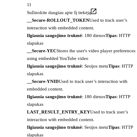
11
Sužinokite daugiau apie šį tiekėją
__Secure-ROLLOUT_TOKEN
Used to track user’s
interaction with embedded content.
Ilgiausia saugojimo trukmė
: 180 dienos
Tipas
: HTTP
slapukas
__Secure-YEC
Stores the user's video player preferences
using embedded YouTube video
Ilgiausia saugojimo trukmė
: Sesijos metu
Tipas
: HTTP
slapukas
__Secure-YNID
Used to track user’s interaction with
embedded content.
Ilgiausia saugojimo trukmė
: 180 dienos
Tipas
: HTTP
slapukas
LAST_RESULT_ENTRY_KEY
Used to track user’s
interaction with embedded content.
Ilgiausia saugojimo trukmė
: Sesijos metu
Tipas
: HTTP
slapukas