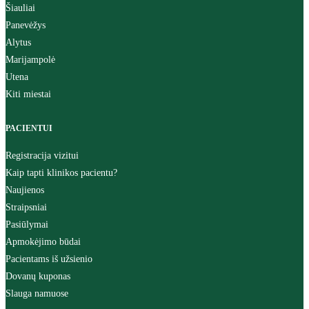
Šiauliai
Panevėžys
Alytus
Marijampolė
Utena
Kiti miestai
PACIENTUI
Registracija vizitui
Kaip tapti klinikos pacientu?
Naujienos
Straipsniai
Pasiūlymai
Apmokėjimo būdai
Pacientams iš užsienio
Dovanų kuponas
Slauga namuose