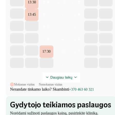
13:30
16:00
10:30
13:20
13:45
16:15
11:15
16:00
16:45
11:30
16:15
17:00
11:45
16:30
17:30
12:00
16:45
12:15
17:15
Daugiau laikų
Mokamas vizitas
Nemokamas vizitas
Nerandate tinkamo laiko? Skambinti
+370 463 60 321
Gydytojo teikiamos paslaugos
Norėdami sužinoti paslaugos kainą, pasirinkite kliniką.