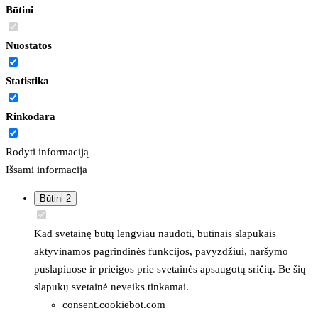
Būtini
Nuostatos
Statistika
Rinkodara
Rodyti informaciją
Išsami informacija
Būtini
2
Kad svetainę būtų lengviau naudoti, būtinais slapukais
aktyvinamos pagrindinės funkcijos, pavyzdžiui, naršymo
puslapiuose ir prieigos prie svetainės apsaugotų sričių. Be šių
slapukų svetainė neveiks tinkamai.
consent.cookiebot.com