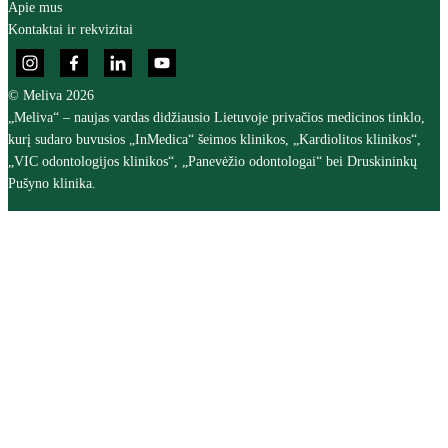
Apie mus
Kontaktai ir rekvizitai
© Meliva 2026
„Meliva“ – naujas vardas didžiausio Lietuvoje privačios medicinos tinklo,
kurį sudaro buvusios „InMedica“ šeimos klinikos, „Kardiolitos klinikos“,
„VIC odontologijos klinikos“, „Panevėžio odontologai“ bei Druskininkų
Pušyno klinika.