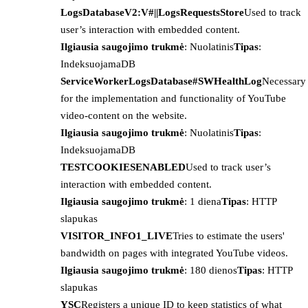
LogsDatabaseV2:V#||LogsRequestsStore
Used to track
user’s interaction with embedded content.
Ilgiausia saugojimo trukmė
: Nuolatinis
Tipas
:
IndeksuojamaDB
ServiceWorkerLogsDatabase#SWHealthLog
Necessary
for the implementation and functionality of YouTube
video-content on the website.
Ilgiausia saugojimo trukmė
: Nuolatinis
Tipas
:
IndeksuojamaDB
TESTCOOKIESENABLED
Used to track user’s
interaction with embedded content.
Ilgiausia saugojimo trukmė
: 1 diena
Tipas
: HTTP
slapukas
VISITOR_INFO1_LIVE
Tries to estimate the users'
bandwidth on pages with integrated YouTube videos.
Ilgiausia saugojimo trukmė
: 180 dienos
Tipas
: HTTP
slapukas
YSC
Registers a unique ID to keep statistics of what