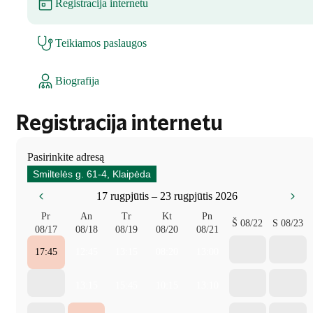
Registracija internetu
Teikiamos paslaugos
Biografija
Registracija internetu
Pasirinkite adresą
Smiltelės g. 61-4, Klaipėda
17 rugpjūtis – 23 rugpjūtis 2026
Pr
An
Tr
Kt
Pn
Š
08/22
S
08/23
08/17
08/18
08/19
08/20
08/21
17:45
12:45
13:15
08:20
13:00
13:15
15:45
10:15
13:10