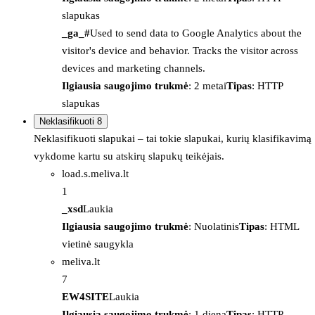
slapukas
_ga_#
Used to send data to Google Analytics about the
visitor's device and behavior. Tracks the visitor across
devices and marketing channels.
Ilgiausia saugojimo trukmė
: 2 metai
Tipas
: HTTP
slapukas
Neklasifikuoti
8
Neklasifikuoti slapukai – tai tokie slapukai, kurių klasifikavimą
vykdome kartu su atskirų slapukų teikėjais.
load.s.meliva.lt
1
_xsd
Laukia
Ilgiausia saugojimo trukmė
: Nuolatinis
Tipas
: HTML
vietinė saugykla
meliva.lt
7
EW4SITE
Laukia
Ilgiausia saugojimo trukmė
: 1 diena
Tipas
: HTTP