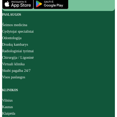
PASLAUGOS
Šeimos medicina
Gydytojai specialistai
Odontologija
Druskų kambarys
Radiologiniai tyrimai
Chirurgija / Ligoninė
Virtuali klinika
Skubi pagalba 24/7
Visos paslaugos
KLINIKOS
Vilnius
Kaunas
Klaipėda