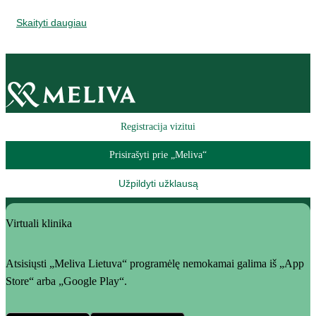
Skaityti daugiau
Registracija vizitui
Prisirašyti prie „Meliva“
Užpildyti užklausą
Virtuali klinika
Atsisiųsti „Meliva Lietuva“ programėlę nemokamai galima iš „App
Store“ arba „Google Play“.