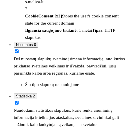
s.meliva.lt
2
CookieConsent [x2]
Stores the user's cookie consent
state for the current domain
Ilgiausia saugojimo trukmė
: 1 metai
Tipas
: HTTP
slapukas
Nuostatos
0
Dėl nuostatų slapukų svetainė įsimena informaciją, nuo kurios
priklauso svetainės veikimas ir išvaizda, pavyzdžiui, jūsų
pasirinkta kalba arba regionas, kuriame esate.
Šio tipo slapukų nenaudojame
Statistika
2
Naudodami statistikos slapukus, kurie renka anoniminę
informacija ir teikia jos ataskaitas, svetainės savininkai gali
sužinoti, kaip lankytojai sąveikauja su svetaine.