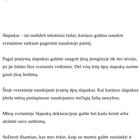
Slapukai – tai nedideli tekstiniai failai, kuriuos galima naudoti 
svetainėse siekiant pagerinti naudotojo patirtį.
Pagal įstatymą slapukus galime saugoti jūsų įrenginyje tik tuo atveju, 
jei jie būtini šios svetainės veikimui. Dėl visų kitų tipų slapukų turime 
gauti jūsų leidimą.
Šioje svetainėje naudojami įvairių tipų slapukai. Kai kuriuos slapukus 
įdeda mūsų puslapiuose naudojamos trečiųjų šalių tarnybos.
Mūsų svetainėje Slapukų deklaracijoje galite bet kada keisti arba 
atsiimti savo sutikimą.
Sužinoti išsamiau, kas mes tokie, kaip su mumis galite susisiekti ir 