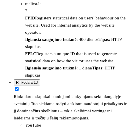
meliva.lt
2
FPID
Registers statistical data on users' behaviour on the
website. Used for internal analytics by the website
operator.
Ilgiausia saugojimo trukmė
: 400 dienos
Tipas
: HTTP
slapukas
FPLC
Registers a unique ID that is used to generate
statistical data on how the visitor uses the website.
Ilgiausia saugojimo trukmė
: 1 diena
Tipas
: HTTP
slapukas
Rinkodara
13
Rinkodaros slapukai naudojami lankytojams sekti daugelyje
svetainių Tuo siekiama rodyti atskiram naudotojui pritaikytus ir
jį dominančius skelbimus – tokie skelbimai vertingesni
leidėjams ir trečiųjų šalių reklamuotojams.
YouTube