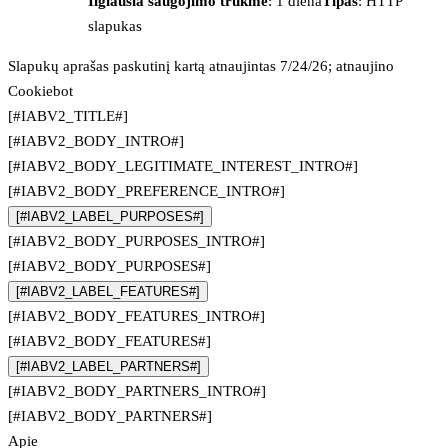
Ilgiausia saugojimo trukmė
: 1 diena
Tipas
: HTTP
slapukas
Slapukų aprašas paskutinį kartą atnaujintas 7/24/26; atnaujino
Cookiebot
[#IABV2_TITLE#]
[#IABV2_BODY_INTRO#]
[#IABV2_BODY_LEGITIMATE_INTEREST_INTRO#]
[#IABV2_BODY_PREFERENCE_INTRO#]
[#IABV2_LABEL_PURPOSES#]
[#IABV2_BODY_PURPOSES_INTRO#]
[#IABV2_BODY_PURPOSES#]
[#IABV2_LABEL_FEATURES#]
[#IABV2_BODY_FEATURES_INTRO#]
[#IABV2_BODY_FEATURES#]
[#IABV2_LABEL_PARTNERS#]
[#IABV2_BODY_PARTNERS_INTRO#]
[#IABV2_BODY_PARTNERS#]
Apie