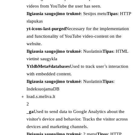
videos from YouTube the user has seen.
Ilgiausia saugojimo trukmė
: Sesijos metu
Tipas
: HTTP
slapukas
yt-icons-last-purged
Necessary for the implementation
and functionality of YouTube video-content on the
website.
Ilgiausia saugojimo trukmė
: Nuolatinis
Tipas
: HTML
vietinė saugykla
YtIdbMeta#databases
Used to track user’s interaction
with embedded content.
Ilgiausia saugojimo trukmė
: Nuolatinis
Tipas
:
IndeksuojamaDB
load.s.meliva.lt
2
_ga
Used to send data to Google Analytics about the
visitor's device and behavior. Tracks the visitor across
devices and marketing channels.
Ilgiausia saugojimo trukmė
: 2 metai
Tipas
: HTTP