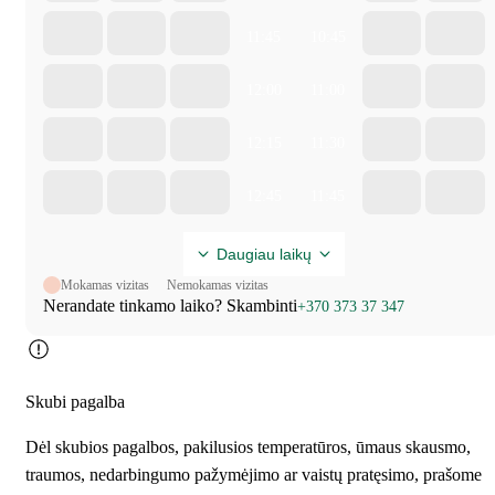
11:45
10:45
12:00
11:00
12:15
11:30
12:45
11:45
Daugiau laikų
Mokamas vizitas
Nemokamas vizitas
Nerandate tinkamo laiko? Skambinti
+370 373 37 347
Skubi pagalba
Dėl skubios pagalbos, pakilusios temperatūros, ūmaus skausmo,
traumos, nedarbingumo pažymėjimo ar vaistų pratęsimo, prašome