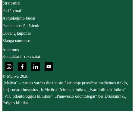
Straipsniai
Pasiūlymai
Apmokėjimo būdai
Pacientams iš užsienio
Dovanų kuponas
Slauga namuose
Apie mus
Kontaktai ir rekvizitai
© Meliva 2026
„Meliva“ – naujas vardas didžiausio Lietuvoje privačios medicinos tinklo,
kurį sudaro buvusios „InMedica“ šeimos klinikos, „Kardiolitos klinikos“,
„VIC odontologijos klinikos“, „Panevėžio odontologai“ bei Druskininkų
Pušyno klinika.