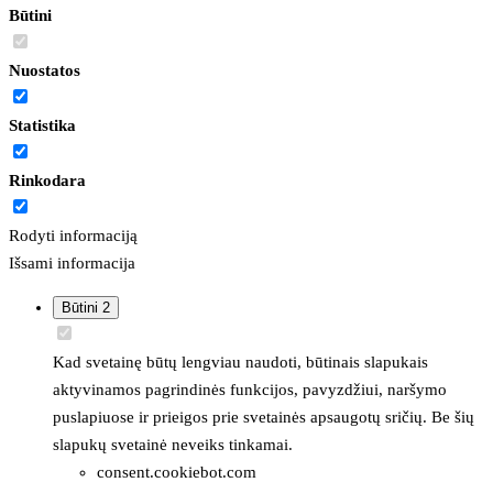
Būtini
Nuostatos
Statistika
Rinkodara
Rodyti informaciją
Išsami informacija
Būtini
2
Kad svetainę būtų lengviau naudoti, būtinais slapukais
aktyvinamos pagrindinės funkcijos, pavyzdžiui, naršymo
puslapiuose ir prieigos prie svetainės apsaugotų sričių. Be šių
slapukų svetainė neveiks tinkamai.
consent.cookiebot.com