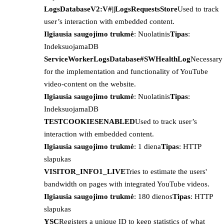
LogsDatabaseV2:V#||LogsRequestsStore
Used to track
user’s interaction with embedded content.
Ilgiausia saugojimo trukmė
: Nuolatinis
Tipas
:
IndeksuojamaDB
ServiceWorkerLogsDatabase#SWHealthLog
Necessary
for the implementation and functionality of YouTube
video-content on the website.
Ilgiausia saugojimo trukmė
: Nuolatinis
Tipas
:
IndeksuojamaDB
TESTCOOKIESENABLED
Used to track user’s
interaction with embedded content.
Ilgiausia saugojimo trukmė
: 1 diena
Tipas
: HTTP
slapukas
VISITOR_INFO1_LIVE
Tries to estimate the users'
bandwidth on pages with integrated YouTube videos.
Ilgiausia saugojimo trukmė
: 180 dienos
Tipas
: HTTP
slapukas
YSC
Registers a unique ID to keep statistics of what