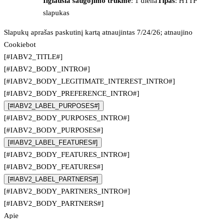
Ilgiausia saugojimo trukmė
: 1 diena
Tipas
: HTTP
slapukas
Slapukų aprašas paskutinį kartą atnaujintas 7/24/26; atnaujino
Cookiebot
[#IABV2_TITLE#]
[#IABV2_BODY_INTRO#]
[#IABV2_BODY_LEGITIMATE_INTEREST_INTRO#]
[#IABV2_BODY_PREFERENCE_INTRO#]
[#IABV2_LABEL_PURPOSES#]
[#IABV2_BODY_PURPOSES_INTRO#]
[#IABV2_BODY_PURPOSES#]
[#IABV2_LABEL_FEATURES#]
[#IABV2_BODY_FEATURES_INTRO#]
[#IABV2_BODY_FEATURES#]
[#IABV2_LABEL_PARTNERS#]
[#IABV2_BODY_PARTNERS_INTRO#]
[#IABV2_BODY_PARTNERS#]
Apie