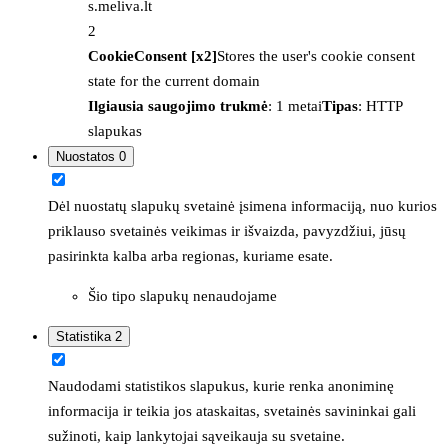
s.meliva.lt
2
CookieConsent [x2]
Stores the user's cookie consent
state for the current domain
Ilgiausia saugojimo trukmė
: 1 metai
Tipas
: HTTP
slapukas
Nuostatos
0
Dėl nuostatų slapukų svetainė įsimena informaciją, nuo kurios
priklauso svetainės veikimas ir išvaizda, pavyzdžiui, jūsų
pasirinkta kalba arba regionas, kuriame esate.
Šio tipo slapukų nenaudojame
Statistika
2
Naudodami statistikos slapukus, kurie renka anoniminę
informacija ir teikia jos ataskaitas, svetainės savininkai gali
sužinoti, kaip lankytojai sąveikauja su svetaine.