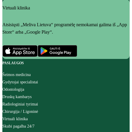
Virtuali klinika
Atsisiųsti „Meliva Lietuva“ programėlę nemokamai galima iš „App
Store“ arba „Google Play“.
PASLAUGOS
Šeimos medicina
Gydytojai specialistai
Odontologija
Druskų kambarys
Radiologiniai tyrimai
Chirurgija / Ligoninė
Virtuali klinika
Skubi pagalba 24/7