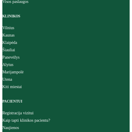
Visos paslaugos
KLINIKOS
Vilnius
Kaunas
Klaipėda
Šiauliai
Panevėžys
Alytus
Marijampolė
Utena
Kiti miestai
PACIENTUI
Registracija vizitui
Kaip tapti klinikos pacientu?
Naujienos