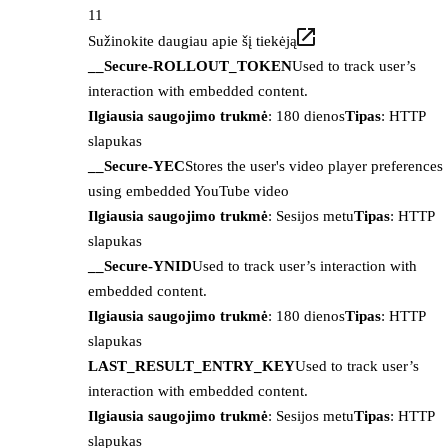
11
Sužinokite daugiau apie šį tiekėją
__Secure-ROLLOUT_TOKEN
Used to track user’s
interaction with embedded content.
Ilgiausia saugojimo trukmė
: 180 dienos
Tipas
: HTTP
slapukas
__Secure-YEC
Stores the user's video player preferences
using embedded YouTube video
Ilgiausia saugojimo trukmė
: Sesijos metu
Tipas
: HTTP
slapukas
__Secure-YNID
Used to track user’s interaction with
embedded content.
Ilgiausia saugojimo trukmė
: 180 dienos
Tipas
: HTTP
slapukas
LAST_RESULT_ENTRY_KEY
Used to track user’s
interaction with embedded content.
Ilgiausia saugojimo trukmė
: Sesijos metu
Tipas
: HTTP
slapukas