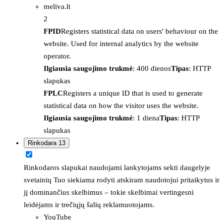
meliva.lt
2
FPID
Registers statistical data on users' behaviour on the
website. Used for internal analytics by the website
operator.
Ilgiausia saugojimo trukmė
: 400 dienos
Tipas
: HTTP
slapukas
FPLC
Registers a unique ID that is used to generate
statistical data on how the visitor uses the website.
Ilgiausia saugojimo trukmė
: 1 diena
Tipas
: HTTP
slapukas
Rinkodara
13
Rinkodaros slapukai naudojami lankytojams sekti daugelyje
svetainių Tuo siekiama rodyti atskiram naudotojui pritaikytus ir
jį dominančius skelbimus – tokie skelbimai vertingesni
leidėjams ir trečiųjų šalių reklamuotojams.
YouTube