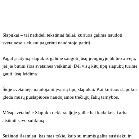
Slapukai – tai nedideli tekstiniai failai, kuriuos galima naudoti 
svetainėse siekiant pagerinti naudotojo patirtį.
Pagal įstatymą slapukus galime saugoti jūsų įrenginyje tik tuo atveju, 
jei jie būtini šios svetainės veikimui. Dėl visų kitų tipų slapukų turime 
gauti jūsų leidimą.
Šioje svetainėje naudojami įvairių tipų slapukai. Kai kuriuos slapukus 
įdeda mūsų puslapiuose naudojamos trečiųjų šalių tarnybos.
Mūsų svetainėje Slapukų deklaracijoje galite bet kada keisti arba 
atsiimti savo sutikimą.
Sužinoti išsamiau, kas mes tokie, kaip su mumis galite susisiekti ir 