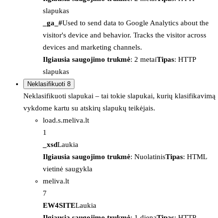
slapukas
_ga_#
Used to send data to Google Analytics about the
visitor's device and behavior. Tracks the visitor across
devices and marketing channels.
Ilgiausia saugojimo trukmė
: 2 metai
Tipas
: HTTP
slapukas
Neklasifikuoti
8
Neklasifikuoti slapukai – tai tokie slapukai, kurių klasifikavimą
vykdome kartu su atskirų slapukų teikėjais.
load.s.meliva.lt
1
_xsd
Laukia
Ilgiausia saugojimo trukmė
: Nuolatinis
Tipas
: HTML
vietinė saugykla
meliva.lt
7
EW4SITE
Laukia
Ilgiausia saugojimo trukmė
: 1 diena
Tipas
: HTTP