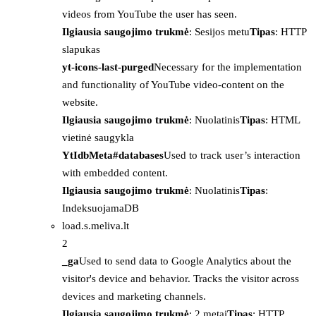
videos from YouTube the user has seen.
Ilgiausia saugojimo trukmė
: Sesijos metu
Tipas
: HTTP
slapukas
yt-icons-last-purged
Necessary for the implementation
and functionality of YouTube video-content on the
website.
Ilgiausia saugojimo trukmė
: Nuolatinis
Tipas
: HTML
vietinė saugykla
YtIdbMeta#databases
Used to track user’s interaction
with embedded content.
Ilgiausia saugojimo trukmė
: Nuolatinis
Tipas
:
IndeksuojamaDB
load.s.meliva.lt
2
_ga
Used to send data to Google Analytics about the
visitor's device and behavior. Tracks the visitor across
devices and marketing channels.
Ilgiausia saugojimo trukmė
: 2 metai
Tipas
: HTTP