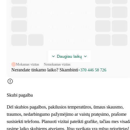
13:30
14:00
10:45
11:15
13:45
14:15
11:15
12:15
14:30
11:30
12:30
Daugiau laikų
Mokamas vizitas
Nemokamas vizitas
Nerandate tinkamo laiko? Skambinti
+370 446 58 726
Skubi pagalba
Dėl skubios pagalbos, pakilusios temperatūros, ūmaus skausmo,
traumos, nedarbingumo pažymėjimo ar vaistų pratęsimo, prašome
susisiekti telefonu. Planuoti vizitai pateikti grafike, tačiau mes visad
rasime laiko skubiems atvejams. Jūsų sveikata yra mūsų prioritetas!