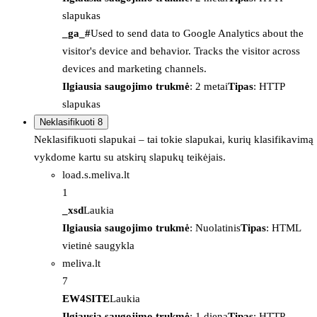
slapukas
_ga_#
Used to send data to Google Analytics about the
visitor's device and behavior. Tracks the visitor across
devices and marketing channels.
Ilgiausia saugojimo trukmė
: 2 metai
Tipas
: HTTP
slapukas
Neklasifikuoti
8
Neklasifikuoti slapukai – tai tokie slapukai, kurių klasifikavimą
vykdome kartu su atskirų slapukų teikėjais.
load.s.meliva.lt
1
_xsd
Laukia
Ilgiausia saugojimo trukmė
: Nuolatinis
Tipas
: HTML
vietinė saugykla
meliva.lt
7
EW4SITE
Laukia
Ilgiausia saugojimo trukmė
: 1 diena
Tipas
: HTTP