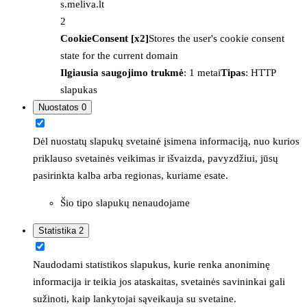
s.meliva.lt
2
CookieConsent [x2]
Stores the user's cookie consent
state for the current domain
Ilgiausia saugojimo trukmė
: 1 metai
Tipas
: HTTP
slapukas
Nuostatos
0
Dėl nuostatų slapukų svetainė įsimena informaciją, nuo kurios
priklauso svetainės veikimas ir išvaizda, pavyzdžiui, jūsų
pasirinkta kalba arba regionas, kuriame esate.
Šio tipo slapukų nenaudojame
Statistika
2
Naudodami statistikos slapukus, kurie renka anoniminę
informacija ir teikia jos ataskaitas, svetainės savininkai gali
sužinoti, kaip lankytojai sąveikauja su svetaine.