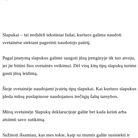
Slapukai – tai nedideli tekstiniai failai, kuriuos galima naudoti 
svetainėse siekiant pagerinti naudotojo patirtį.
Pagal įstatymą slapukus galime saugoti jūsų įrenginyje tik tuo atveju, 
jei jie būtini šios svetainės veikimui. Dėl visų kitų tipų slapukų turime 
gauti jūsų leidimą.
Šioje svetainėje naudojami įvairių tipų slapukai. Kai kuriuos slapukus 
įdeda mūsų puslapiuose naudojamos trečiųjų šalių tarnybos.
Mūsų svetainėje Slapukų deklaracijoje galite bet kada keisti arba 
atsiimti savo sutikimą.
Sužinoti išsamiau, kas mes tokie, kaip su mumis galite susisiekti ir 