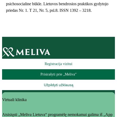
psichosocialine būkle. Lietuvos bendrosios praktikos gydytojo
priedas Nr. 1. T 21, Nr. 5, psl.8. ISSN 1392 – 3218.
Registracija vizitui
Prisirašyti prie „Meliva“
Užpildyti užklausą
Virtuali klinika
Atsisiųsti „Meliva Lietuva“ programėlę nemokamai galima iš „App