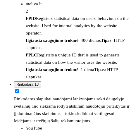
meliva.lt
2
FPID
Registers statistical data on users' behaviour on the
website. Used for internal analytics by the website
operator.
Ilgiausia saugojimo trukmė
: 400 dienos
Tipas
: HTTP
slapukas
FPLC
Registers a unique ID that is used to generate
statistical data on how the visitor uses the website.
Ilgiausia saugojimo trukmė
: 1 diena
Tipas
: HTTP
slapukas
Rinkodara
13
Rinkodaros slapukai naudojami lankytojams sekti daugelyje
svetainių Tuo siekiama rodyti atskiram naudotojui pritaikytus ir
jį dominančius skelbimus – tokie skelbimai vertingesni
leidėjams ir trečiųjų šalių reklamuotojams.
YouTube