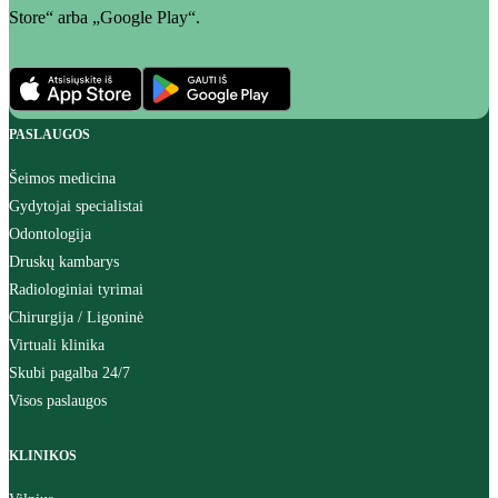
Store“ arba „Google Play“.
PASLAUGOS
Šeimos medicina
Gydytojai specialistai
Odontologija
Druskų kambarys
Radiologiniai tyrimai
Chirurgija / Ligoninė
Virtuali klinika
Skubi pagalba 24/7
Visos paslaugos
KLINIKOS