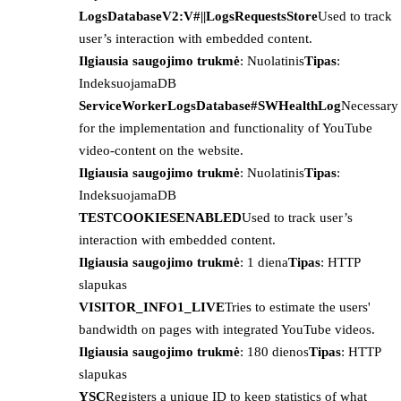
LogsDatabaseV2:V#||LogsRequestsStore
Used to track
user’s interaction with embedded content.
Ilgiausia saugojimo trukmė
: Nuolatinis
Tipas
:
IndeksuojamaDB
ServiceWorkerLogsDatabase#SWHealthLog
Necessary
for the implementation and functionality of YouTube
video-content on the website.
Ilgiausia saugojimo trukmė
: Nuolatinis
Tipas
:
IndeksuojamaDB
TESTCOOKIESENABLED
Used to track user’s
interaction with embedded content.
Ilgiausia saugojimo trukmė
: 1 diena
Tipas
: HTTP
slapukas
VISITOR_INFO1_LIVE
Tries to estimate the users'
bandwidth on pages with integrated YouTube videos.
Ilgiausia saugojimo trukmė
: 180 dienos
Tipas
: HTTP
slapukas
YSC
Registers a unique ID to keep statistics of what