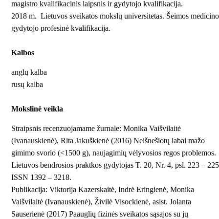
magistro kvalifikacinis laipsnis ir gydytojo kvalifikacija.
2018 m. Lietuvos sveikatos mokslų universitetas. Šeimos medicino
gydytojo profesinė kvalifikacija.
Kalbos
anglų kalba
rusų kalba
Mokslinė veikla
Straipsnis recenzuojamame žurnale: Monika Vaišvilaitė
(Ivanauskienė), Rita Jakuškienė (2016) Neišnešiotų labai mažo
gimimo svorio (<1500 g), naujagimių vėlyvosios regos problemos.
Lietuvos bendrosios praktkos gydytojas T. 20, Nr. 4, psl. 223 – 225
ISSN 1392 – 3218.
Publikacija: Viktorija Kazerskaitė, Indrė Eringienė, Monika
Vaišvilaitė (Ivanauskienė), Živilė Visockienė, asist. Jolanta
Sauserienė (2017) Paauglių fizinės sveikatos sąsajos su jų