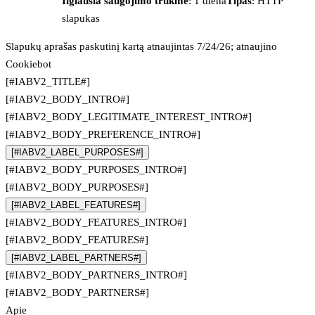
Ilgiausia saugojimo trukmė
: 1 diena
Tipas
: HTTP
slapukas
Slapukų aprašas paskutinį kartą atnaujintas 7/24/26; atnaujino
Cookiebot
[#IABV2_TITLE#]
[#IABV2_BODY_INTRO#]
[#IABV2_BODY_LEGITIMATE_INTEREST_INTRO#]
[#IABV2_BODY_PREFERENCE_INTRO#]
[#IABV2_LABEL_PURPOSES#]
[#IABV2_BODY_PURPOSES_INTRO#]
[#IABV2_BODY_PURPOSES#]
[#IABV2_LABEL_FEATURES#]
[#IABV2_BODY_FEATURES_INTRO#]
[#IABV2_BODY_FEATURES#]
[#IABV2_LABEL_PARTNERS#]
[#IABV2_BODY_PARTNERS_INTRO#]
[#IABV2_BODY_PARTNERS#]
Apie