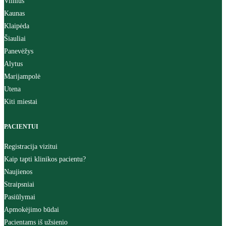
Vilnius
Kaunas
Klaipėda
Šiauliai
Panevėžys
Alytus
Marijampolė
Utena
Kiti miestai
PACIENTUI
Registracija vizitui
Kaip tapti klinikos pacientu?
Naujienos
Straipsniai
Pasiūlymai
Apmokėjimo būdai
Pacientams iš užsienio