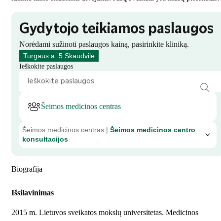
Gydytojo teikiamos paslaugos
Norėdami sužinoti paslaugos kainą, pasirinkite kliniką.
Turgaus a. 5 Skaudvilė
Ieškokite paslaugos
Šeimos medicinos centras
Šeimos medicinos centras |
Šeimos medicinos centro
konsultacijos
Biografija
Išsilavinimas
2015 m. Lietuvos sveikatos mokslų universitetas. Medicinos