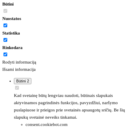
Būtini
Nuostatos
Statistika
Rinkodara
Rodyti informaciją
Išsami informacija
Būtini
2
Kad svetainę būtų lengviau naudoti, būtinais slapukais
aktyvinamos pagrindinės funkcijos, pavyzdžiui, naršymo
puslapiuose ir prieigos prie svetainės apsaugotų sričių. Be šių
slapukų svetainė neveiks tinkamai.
consent.cookiebot.com