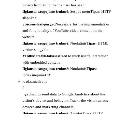
videos from YouTube the user has seen.
Ilgiausia saugojimo trukmė
: Sesijos metu
Tipas
: HTTP
slapukas
yt-icons-last-purged
Necessary for the implementation
and functionality of YouTube video-content on the
website.
Ilgiausia saugojimo trukmė
: Nuolatinis
Tipas
: HTML
vietinė saugykla
YtIdbMeta#databases
Used to track user’s interaction
with embedded content.
Ilgiausia saugojimo trukmė
: Nuolatinis
Tipas
:
IndeksuojamaDB
load.s.meliva.lt
2
_ga
Used to send data to Google Analytics about the
visitor's device and behavior. Tracks the visitor across
devices and marketing channels.
Ilgiausia saugojimo trukmė
: 2 metai
Tipas
: HTTP