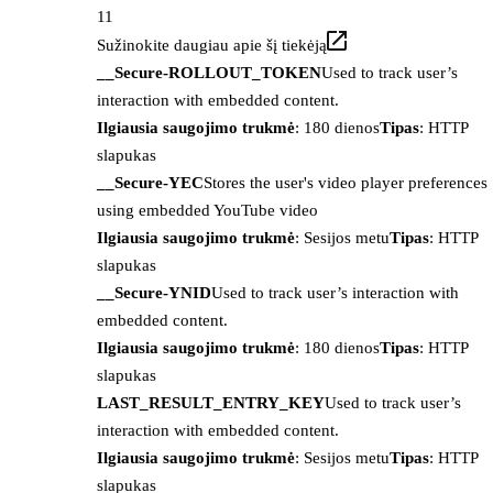
11
Sužinokite daugiau apie šį tiekėją
__Secure-ROLLOUT_TOKEN
Used to track user’s
interaction with embedded content.
Ilgiausia saugojimo trukmė
: 180 dienos
Tipas
: HTTP
slapukas
__Secure-YEC
Stores the user's video player preferences
using embedded YouTube video
Ilgiausia saugojimo trukmė
: Sesijos metu
Tipas
: HTTP
slapukas
__Secure-YNID
Used to track user’s interaction with
embedded content.
Ilgiausia saugojimo trukmė
: 180 dienos
Tipas
: HTTP
slapukas
LAST_RESULT_ENTRY_KEY
Used to track user’s
interaction with embedded content.
Ilgiausia saugojimo trukmė
: Sesijos metu
Tipas
: HTTP
slapukas