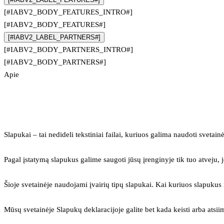
[#IABV2_BODY_FEATURES_INTRO#]
[#IABV2_BODY_FEATURES#]
[#IABV2_LABEL_PARTNERS#]
[#IABV2_BODY_PARTNERS_INTRO#]
[#IABV2_BODY_PARTNERS#]
Apie
Slapukai – tai nedideli tekstiniai failai, kuriuos galima naudoti svetainė
Pagal įstatymą slapukus galime saugoti jūsų įrenginyje tik tuo atveju, j
Šioje svetainėje naudojami įvairių tipų slapukai. Kai kuriuos slapuku
Mūsų svetainėje Slapukų deklaracijoje galite bet kada keisti arba atsii