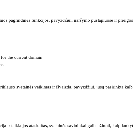
mos pagrindinės funkcijos, pavyzdžiui, naršymo puslapiuose ir prieigos 
e for the current domain
as
iklauso svetainės veikimas ir išvaizda, pavyzdžiui, jūsų pasirinkta kalb
 ir teikia jos ataskaitas, svetainės savininkai gali sužinoti, kaip lanky