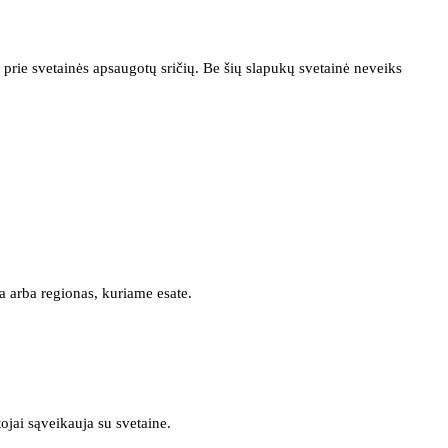
prie svetainės apsaugotų sričių. Be šių slapukų svetainė neveiks
a arba regionas, kuriame esate.
tojai sąveikauja su svetaine.