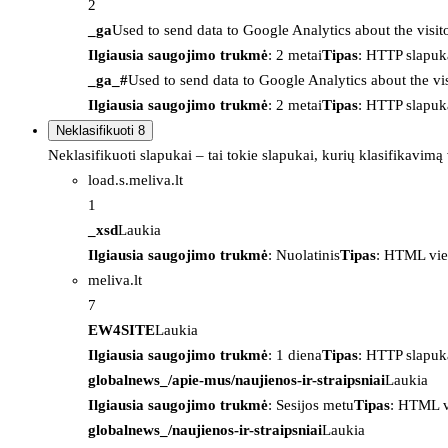
2
_ga
Used to send data to Google Analytics about the visit
Ilgiausia saugojimo trukmė
: 2 metai
Tipas
: HTTP slapuk
_ga_#
Used to send data to Google Analytics about the vis
Ilgiausia saugojimo trukmė
: 2 metai
Tipas
: HTTP slapuk
Neklasifikuoti
8
Neklasifikuoti slapukai – tai tokie slapukai, kurių klasifikavimą
load.s.meliva.lt
1
_xsd
Laukia
Ilgiausia saugojimo trukmė
: Nuolatinis
Tipas
: HTML vie
meliva.lt
7
EW4SITE
Laukia
Ilgiausia saugojimo trukmė
: 1 diena
Tipas
: HTTP slapuk
globalnews_/apie-mus/naujienos-ir-straipsniai
Laukia
Ilgiausia saugojimo trukmė
: Sesijos metu
Tipas
: HTML v
globalnews_/naujienos-ir-straipsniai
Laukia