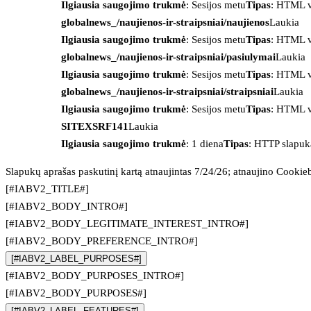
Ilgiausia saugojimo trukmė
: Sesijos metu
Tipas
: HTML v
globalnews_/naujienos-ir-straipsniai/naujienos
Laukia
Ilgiausia saugojimo trukmė
: Sesijos metu
Tipas
: HTML v
globalnews_/naujienos-ir-straipsniai/pasiulymai
Laukia
Ilgiausia saugojimo trukmė
: Sesijos metu
Tipas
: HTML v
globalnews_/naujienos-ir-straipsniai/straipsniai
Laukia
Ilgiausia saugojimo trukmė
: Sesijos metu
Tipas
: HTML v
SITEXSRF141
Laukia
Ilgiausia saugojimo trukmė
: 1 diena
Tipas
: HTTP slapuk
Slapukų aprašas paskutinį kartą atnaujintas 7/24/26; atnaujino
Cookie
[#IABV2_TITLE#]
[#IABV2_BODY_INTRO#]
[#IABV2_BODY_LEGITIMATE_INTEREST_INTRO#]
[#IABV2_BODY_PREFERENCE_INTRO#]
[#IABV2_LABEL_PURPOSES#]
[#IABV2_BODY_PURPOSES_INTRO#]
[#IABV2_BODY_PURPOSES#]
[#IABV2_LABEL_FEATURES#]