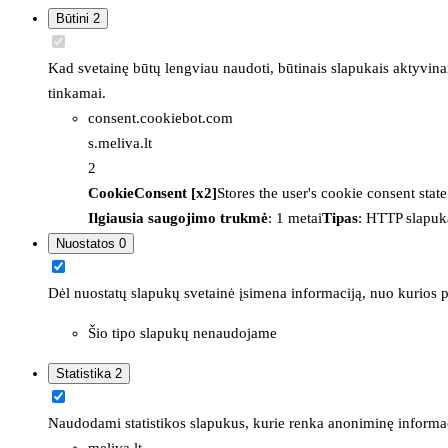
Būtini
2
Kad svetainę būtų lengviau naudoti, būtinais slapukais aktyvina
tinkamai.
consent.cookiebot.com
s.meliva.lt
2
CookieConsent [x2]
Stores the user's cookie consent stat
Ilgiausia saugojimo trukmė
: 1 metai
Tipas
: HTTP slapuk
Nuostatos
0
Dėl nuostatų slapukų svetainė įsimena informaciją, nuo kurios pr
Šio tipo slapukų nenaudojame
Statistika
2
Naudodami statistikos slapukus, kurie renka anoniminę informacija
meliva.lt