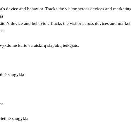
or's device and behavior. Tracks the visitor across devices and marketin
as
itor's device and behavior. Tracks the visitor across devices and market
as
 vykdome kartu su atskirų slapukų teikėjais.
tinė saugykla
as
ietinė saugykla