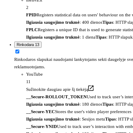
2
FPID
Registers statistical data on users' behaviour on the
Ilgiausia saugojimo trukmė
: 400 dienos
Tipas
: HTTP sl
FPLC
Registers a unique ID that is used to generate statis
Ilgiausia saugojimo trukmė
: 1 diena
Tipas
: HTTP slapuk
Rinkodara
13
Rinkodaros slapukai naudojami lankytojams sekti daugelyje sveta
reklamuotojams.
YouTube
11
Sužinokite daugiau apie šį tiekėją
__Secure-ROLLOUT_TOKEN
Used to track user’s int
Ilgiausia saugojimo trukmė
: 180 dienos
Tipas
: HTTP sl
__Secure-YEC
Stores the user's video player preferenc
Ilgiausia saugojimo trukmė
: Sesijos metu
Tipas
: HTTP s
__Secure-YNID
Used to track user’s interaction with em