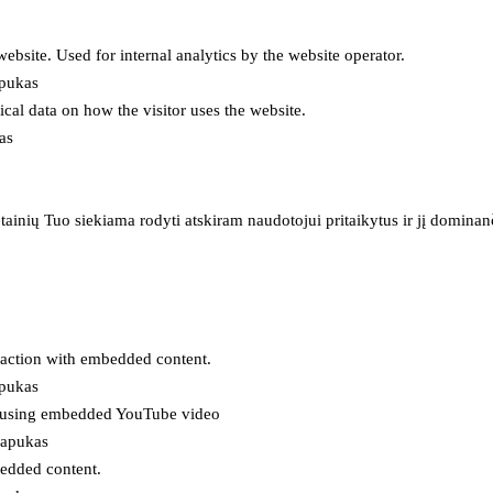
 website. Used for internal analytics by the website operator.
apukas
tical data on how the visitor uses the website.
as
inių Tuo siekiama rodyti atskiram naudotojui pritaikytus ir jį dominanči
eraction with embedded content.
apukas
es using embedded YouTube video
lapukas
bedded content.