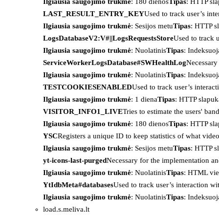
Ilgiausia saugojimo trukmė
: 180 dienos
Tipas
: HTTP sl
LAST_RESULT_ENTRY_KEY
Used to track user’s int
Ilgiausia saugojimo trukmė
: Sesijos metu
Tipas
: HTTP s
LogsDatabaseV2:V#||LogsRequestsStore
Used to track 
Ilgiausia saugojimo trukmė
: Nuolatinis
Tipas
: Indeksu
ServiceWorkerLogsDatabase#SWHealthLog
Necessary 
Ilgiausia saugojimo trukmė
: Nuolatinis
Tipas
: Indeksu
TESTCOOKIESENABLED
Used to track user’s interac
Ilgiausia saugojimo trukmė
: 1 diena
Tipas
: HTTP slapuk
VISITOR_INFO1_LIVE
Tries to estimate the users' ba
Ilgiausia saugojimo trukmė
: 180 dienos
Tipas
: HTTP sl
YSC
Registers a unique ID to keep statistics of what vid
Ilgiausia saugojimo trukmė
: Sesijos metu
Tipas
: HTTP s
yt-icons-last-purged
Necessary for the implementation an
Ilgiausia saugojimo trukmė
: Nuolatinis
Tipas
: HTML vie
YtIdbMeta#databases
Used to track user’s interaction w
Ilgiausia saugojimo trukmė
: Nuolatinis
Tipas
: Indeksu
load.s.meliva.lt