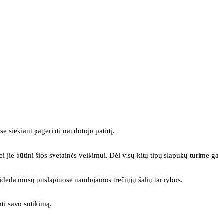
se siekiant pagerinti naudotojo patirtį.
ei jie būtini šios svetainės veikimui. Dėl visų kitų tipų slapukų turime ga
s įdeda mūsų puslapiuose naudojamos trečiųjų šalių tarnybos.
mti savo sutikimą.