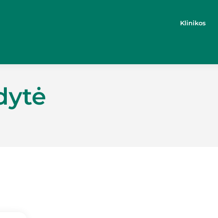
Klinikos
dytė