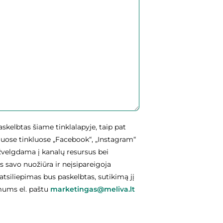
skelbtas šiame tinklalapyje, taip pat
iniuose tinkluose „Facebook“, „Instagram“
ižvelgdama į kanalų resursus bei
us savo nuožiūra ir neįsipareigoja
atsiliepimas bus paskelbtas, sutikimą jį
 mums el. paštu
marketingas@meliva.lt