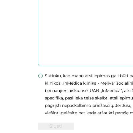
Sutinku, kad mano atsiliepimas gali būti pa
klinikos „InMedica klinika - Meliva“ social
bei naujienlaiškiuose. UAB „InMedica“, ats
specifiką, pasilieka teisę skelbti atsiliepim
pagrįsti nepaskelbimo priežasčių. Jei Jūsų 
viešinti galėsite bet kada atšaukti parašę
Siųsti