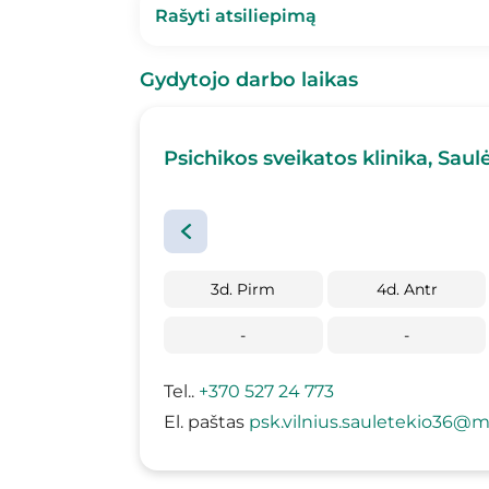
Rašyti atsiliepimą
Gydytojo darbo laikas
Psichikos sveikatos klinika, Saulė
3d. Pirm
4d. Antr
-
-
Tel..
+370 527 24 773
El. paštas
psk.vilnius.sauletekio36@me