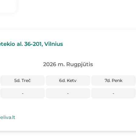
tekio al. 36-201, Vilnius
2026 m. Rugpjūtis
5d. Treč
6d. Ketv
7d. Penk
-
-
-
liva.lt