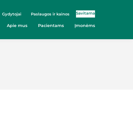
Savitarna
Gydytojai
Paslaugos ir kainos
Apie mus
Pacientams
Įmonėms