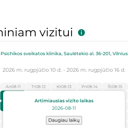
niniam vizitui
Psichikos sveikatos klinika, Saulėtekio al. 36-201, Vilnius
2026 m. rugpjūčio 10 d. - 2026 m. rugpjūčio 16 d.
An
08-11
Tr
08-12
Kt
08-13
Pn
08-14
Št
08-15
16:00
Artimiausias vizito laikas
17:00
2026-08-11
Daugiau laikų