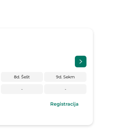
8d. Šešt
9d. Sekm
10d. Pirm
-
-
-
Registracija