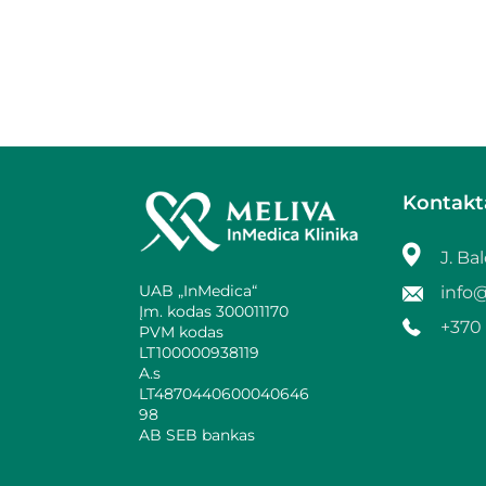
Kontakt
J. Bal
UAB „InMedica“
info@
Įm. kodas 300011170
+370 
PVM kodas
LT100000938119
A.s
LT4870440600040646
98
AB SEB bankas