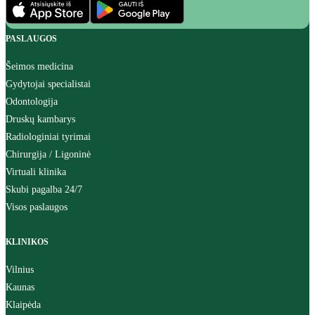
PASLAUGOS
Šeimos medicina
Gydytojai specialistai
Odontologija
Druskų kambarys
Radiologiniai tyrimai
Chirurgija / Ligoninė
Virtuali klinika
Skubi pagalba 24/7
Visos paslaugos
KLINIKOS
Vilnius
Kaunas
Klaipėda