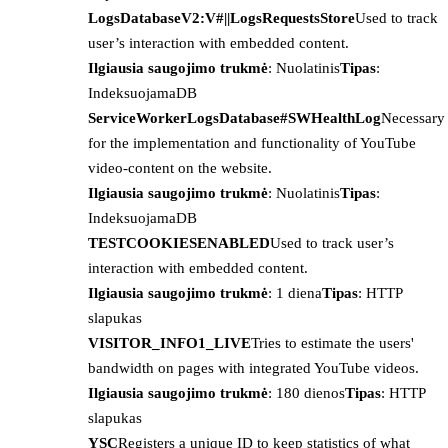
LogsDatabaseV2:V#||LogsRequestsStore
Used to track
user’s interaction with embedded content.
Ilgiausia saugojimo trukmė
: Nuolatinis
Tipas
:
IndeksuojamaDB
ServiceWorkerLogsDatabase#SWHealthLog
Necessary
for the implementation and functionality of YouTube
video-content on the website.
Ilgiausia saugojimo trukmė
: Nuolatinis
Tipas
:
IndeksuojamaDB
TESTCOOKIESENABLED
Used to track user’s
interaction with embedded content.
Ilgiausia saugojimo trukmė
: 1 diena
Tipas
: HTTP
slapukas
VISITOR_INFO1_LIVE
Tries to estimate the users'
bandwidth on pages with integrated YouTube videos.
Ilgiausia saugojimo trukmė
: 180 dienos
Tipas
: HTTP
slapukas
YSC
Registers a unique ID to keep statistics of what