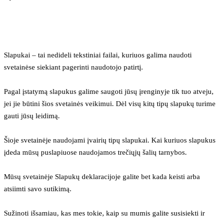
Slapukai – tai nedideli tekstiniai failai, kuriuos galima naudoti 
svetainėse siekiant pagerinti naudotojo patirtį.
Pagal įstatymą slapukus galime saugoti jūsų įrenginyje tik tuo atveju, 
jei jie būtini šios svetainės veikimui. Dėl visų kitų tipų slapukų turime 
gauti jūsų leidimą.
Šioje svetainėje naudojami įvairių tipų slapukai. Kai kuriuos slapukus 
įdeda mūsų puslapiuose naudojamos trečiųjų šalių tarnybos.
Mūsų svetainėje Slapukų deklaracijoje galite bet kada keisti arba 
atsiimti savo sutikimą.
Sužinoti išsamiau, kas mes tokie, kaip su mumis galite susisiekti ir 