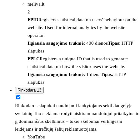
meliva.lt
2
FPID
Registers statistical data on users' behaviour on the
website. Used for internal analytics by the website
operator.
Ilgiausia saugojimo trukmė
: 400 dienos
Tipas
: HTTP
slapukas
FPLC
Registers a unique ID that is used to generate
statistical data on how the visitor uses the website.
Ilgiausia saugojimo trukmė
: 1 diena
Tipas
: HTTP
slapukas
Rinkodara
13
Rinkodaros slapukai naudojami lankytojams sekti daugelyje
svetainių Tuo siekiama rodyti atskiram naudotojui pritaikytus ir
jį dominančius skelbimus – tokie skelbimai vertingesni
leidėjams ir trečiųjų šalių reklamuotojams.
YouTube