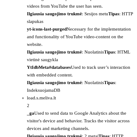
videos from YouTube the user has seen.
Ilgiausia saugojimo trukmė
: Sesijos metu
Tipas
: HTTP
slapukas
yt-icons-last-purged
Necessary for the implementation
and functionality of YouTube video-content on the
website.
Ilgiausia saugojimo trukmė
: Nuolatinis
Tipas
: HTML
vietinė saugykla
YtIdbMeta#databases
Used to track user’s interaction
with embedded content.
Ilgiausia saugojimo trukmė
: Nuolatinis
Tipas
:
IndeksuojamaDB
load.s.meliva.lt
2
_ga
Used to send data to Google Analytics about the
visitor's device and behavior. Tracks the visitor across
devices and marketing channels.
Ilgiausia saugojimo trukmė
: 2 metai
Tipas
: HTTP