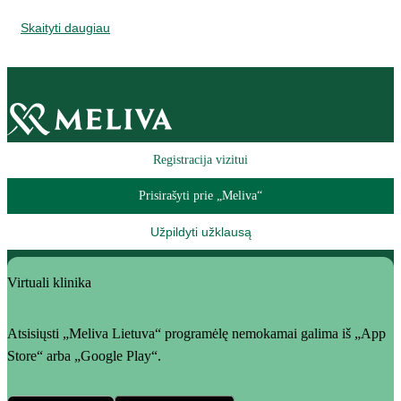
Skaityti daugiau
Registracija vizitui
Prisirašyti prie „Meliva“
Užpildyti užklausą
Virtuali klinika
Atsisiųsti „Meliva Lietuva“ programėlę nemokamai galima iš „App
Store“ arba „Google Play“.