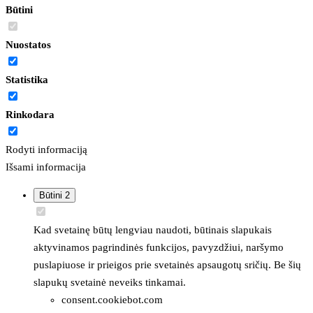
Būtini
Nuostatos
Statistika
Rinkodara
Rodyti informaciją
Išsami informacija
Būtini
2
Kad svetainę būtų lengviau naudoti, būtinais slapukais
aktyvinamos pagrindinės funkcijos, pavyzdžiui, naršymo
puslapiuose ir prieigos prie svetainės apsaugotų sričių. Be šių
slapukų svetainė neveiks tinkamai.
consent.cookiebot.com