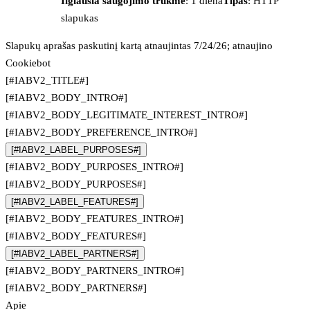
Ilgiausia saugojimo trukmė
: 1 diena
Tipas
: HTTP
slapukas
Slapukų aprašas paskutinį kartą atnaujintas 7/24/26; atnaujino
Cookiebot
[#IABV2_TITLE#]
[#IABV2_BODY_INTRO#]
[#IABV2_BODY_LEGITIMATE_INTEREST_INTRO#]
[#IABV2_BODY_PREFERENCE_INTRO#]
[#IABV2_LABEL_PURPOSES#]
[#IABV2_BODY_PURPOSES_INTRO#]
[#IABV2_BODY_PURPOSES#]
[#IABV2_LABEL_FEATURES#]
[#IABV2_BODY_FEATURES_INTRO#]
[#IABV2_BODY_FEATURES#]
[#IABV2_LABEL_PARTNERS#]
[#IABV2_BODY_PARTNERS_INTRO#]
[#IABV2_BODY_PARTNERS#]
Apie