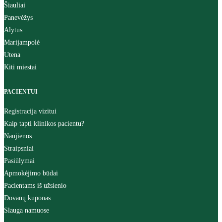
Šiauliai
Panevėžys
Alytus
Marijampolė
Utena
Kiti miestai
PACIENTUI
Registracija vizitui
Kaip tapti klinikos pacientu?
Naujienos
Straipsniai
Pasiūlymai
Apmokėjimo būdai
Pacientams iš užsienio
Dovanų kuponas
Slauga namuose