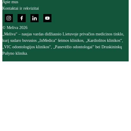
Apie mus
Kontaktai ir rekvizitai
© Meliva 2026
„Meliva“ – naujas vardas didžiausio Lietuvoje privačios medicinos tinklo,
kurį sudaro buvusios „InMedica“ šeimos klinikos, „Kardiolitos klinikos“,
„VIC odontologijos klinikos“, „Panevėžio odontologai“ bei Druskininkų
Pušyno klinika.