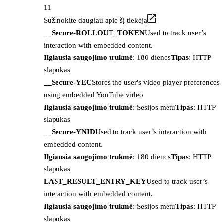
11
Sužinokite daugiau apie šį tiekėją
__Secure-ROLLOUT_TOKEN
Used to track user’s
interaction with embedded content.
Ilgiausia saugojimo trukmė
: 180 dienos
Tipas
: HTTP
slapukas
__Secure-YEC
Stores the user's video player preferences
using embedded YouTube video
Ilgiausia saugojimo trukmė
: Sesijos metu
Tipas
: HTTP
slapukas
__Secure-YNID
Used to track user’s interaction with
embedded content.
Ilgiausia saugojimo trukmė
: 180 dienos
Tipas
: HTTP
slapukas
LAST_RESULT_ENTRY_KEY
Used to track user’s
interaction with embedded content.
Ilgiausia saugojimo trukmė
: Sesijos metu
Tipas
: HTTP
slapukas