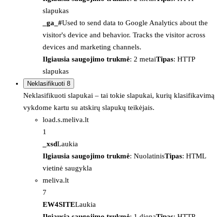
slapukas
_ga_#
Used to send data to Google Analytics about the
visitor's device and behavior. Tracks the visitor across
devices and marketing channels.
Ilgiausia saugojimo trukmė
: 2 metai
Tipas
: HTTP
slapukas
Neklasifikuoti
8
Neklasifikuoti slapukai – tai tokie slapukai, kurių klasifikavimą
vykdome kartu su atskirų slapukų teikėjais.
load.s.meliva.lt
1
_xsd
Laukia
Ilgiausia saugojimo trukmė
: Nuolatinis
Tipas
: HTML
vietinė saugykla
meliva.lt
7
EW4SITE
Laukia
Ilgiausia saugojimo trukmė
: 1 diena
Tipas
: HTTP