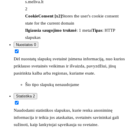
s.meliva.lt
2
CookieConsent [x2]
Stores the user's cookie consent
state for the current domain
Ilgiausia saugojimo trukmė
: 1 metai
Tipas
: HTTP
slapukas
Nuostatos
0
Dėl nuostatų slapukų svetainė įsimena informaciją, nuo kurios
priklauso svetainės veikimas ir išvaizda, pavyzdžiui, jūsų
pasirinkta kalba arba regionas, kuriame esate.
Šio tipo slapukų nenaudojame
Statistika
2
Naudodami statistikos slapukus, kurie renka anoniminę
informacija ir teikia jos ataskaitas, svetainės savininkai gali
sužinoti, kaip lankytojai sąveikauja su svetaine.