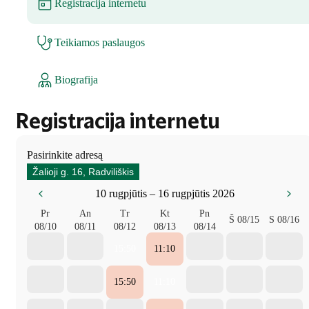
Registracija internetu
Teikiamos paslaugos
Biografija
Registracija internetu
Pasirinkite adresą
Žalioji g. 16, Radviliškis
10 rugpjūtis – 16 rugpjūtis 2026
Pr
An
Tr
Kt
Pn
Š
08/15
S
08/16
08/10
08/11
08/12
08/13
08/14
15:50
11:10
15:50
11:10