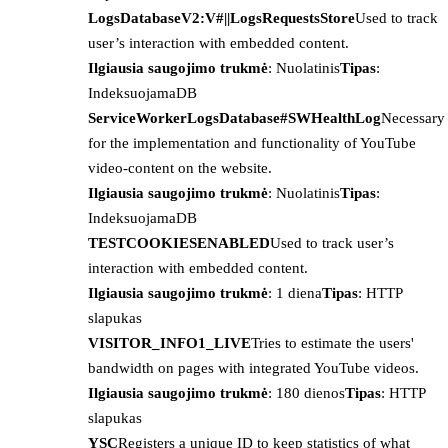
LogsDatabaseV2:V#||LogsRequestsStore
Used to track
user’s interaction with embedded content.
Ilgiausia saugojimo trukmė
: Nuolatinis
Tipas
:
IndeksuojamaDB
ServiceWorkerLogsDatabase#SWHealthLog
Necessary
for the implementation and functionality of YouTube
video-content on the website.
Ilgiausia saugojimo trukmė
: Nuolatinis
Tipas
:
IndeksuojamaDB
TESTCOOKIESENABLED
Used to track user’s
interaction with embedded content.
Ilgiausia saugojimo trukmė
: 1 diena
Tipas
: HTTP
slapukas
VISITOR_INFO1_LIVE
Tries to estimate the users'
bandwidth on pages with integrated YouTube videos.
Ilgiausia saugojimo trukmė
: 180 dienos
Tipas
: HTTP
slapukas
YSC
Registers a unique ID to keep statistics of what