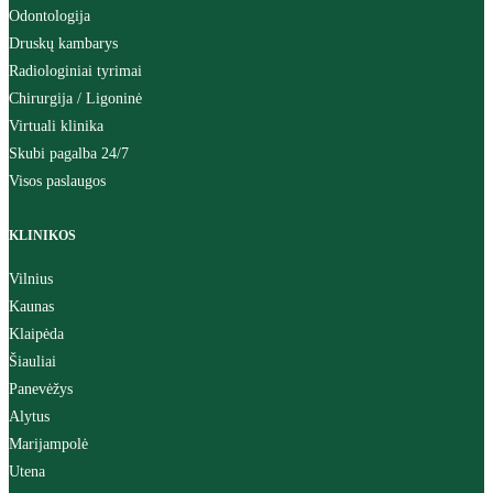
Odontologija
Druskų kambarys
Radiologiniai tyrimai
Chirurgija / Ligoninė
Virtuali klinika
Skubi pagalba 24/7
Visos paslaugos
KLINIKOS
Vilnius
Kaunas
Klaipėda
Šiauliai
Panevėžys
Alytus
Marijampolė
Utena