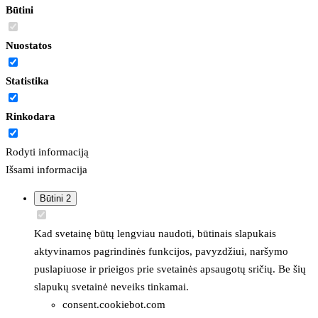
Būtini
Nuostatos
Statistika
Rinkodara
Rodyti informaciją
Išsami informacija
Būtini
2
Kad svetainę būtų lengviau naudoti, būtinais slapukais
aktyvinamos pagrindinės funkcijos, pavyzdžiui, naršymo
puslapiuose ir prieigos prie svetainės apsaugotų sričių. Be šių
slapukų svetainė neveiks tinkamai.
consent.cookiebot.com