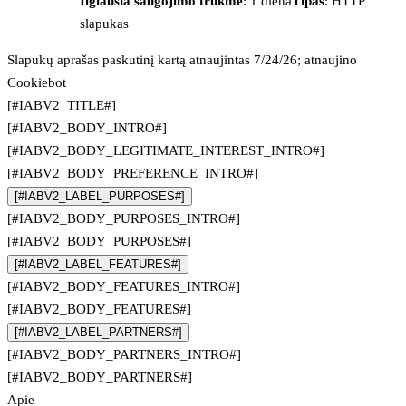
Ilgiausia saugojimo trukmė
: 1 diena
Tipas
: HTTP
slapukas
Slapukų aprašas paskutinį kartą atnaujintas 7/24/26; atnaujino
Cookiebot
[#IABV2_TITLE#]
[#IABV2_BODY_INTRO#]
[#IABV2_BODY_LEGITIMATE_INTEREST_INTRO#]
[#IABV2_BODY_PREFERENCE_INTRO#]
[#IABV2_LABEL_PURPOSES#]
[#IABV2_BODY_PURPOSES_INTRO#]
[#IABV2_BODY_PURPOSES#]
[#IABV2_LABEL_FEATURES#]
[#IABV2_BODY_FEATURES_INTRO#]
[#IABV2_BODY_FEATURES#]
[#IABV2_LABEL_PARTNERS#]
[#IABV2_BODY_PARTNERS_INTRO#]
[#IABV2_BODY_PARTNERS#]
Apie