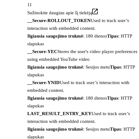
11
Sužinokite daugiau apie šį tiekėją
__Secure-ROLLOUT_TOKEN
Used to track user’s
interaction with embedded content.
Ilgiausia saugojimo trukmė
: 180 dienos
Tipas
: HTTP
slapukas
__Secure-YEC
Stores the user's video player preferences
using embedded YouTube video
Ilgiausia saugojimo trukmė
: Sesijos metu
Tipas
: HTTP
slapukas
__Secure-YNID
Used to track user’s interaction with
embedded content.
Ilgiausia saugojimo trukmė
: 180 dienos
Tipas
: HTTP
slapukas
LAST_RESULT_ENTRY_KEY
Used to track user’s
interaction with embedded content.
Ilgiausia saugojimo trukmė
: Sesijos metu
Tipas
: HTTP
slapukas