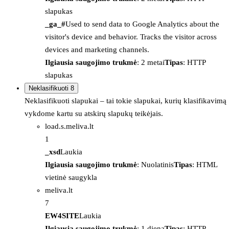
slapukas
_ga_#
Used to send data to Google Analytics about the
visitor's device and behavior. Tracks the visitor across
devices and marketing channels.
Ilgiausia saugojimo trukmė
: 2 metai
Tipas
: HTTP
slapukas
Neklasifikuoti
8
Neklasifikuoti slapukai – tai tokie slapukai, kurių klasifikavimą
vykdome kartu su atskirų slapukų teikėjais.
load.s.meliva.lt
1
_xsd
Laukia
Ilgiausia saugojimo trukmė
: Nuolatinis
Tipas
: HTML
vietinė saugykla
meliva.lt
7
EW4SITE
Laukia
Ilgiausia saugojimo trukmė
: 1 diena
Tipas
: HTTP