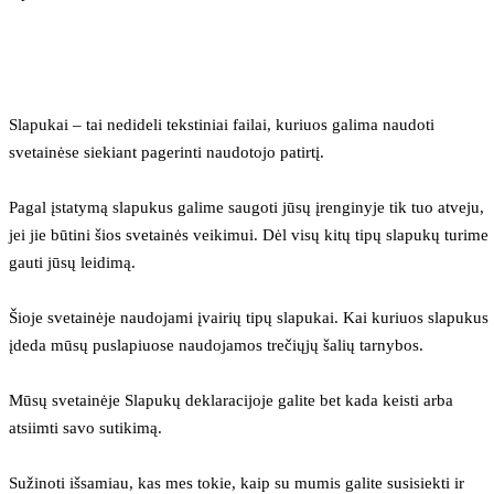
Slapukai – tai nedideli tekstiniai failai, kuriuos galima naudoti 
svetainėse siekiant pagerinti naudotojo patirtį.
Pagal įstatymą slapukus galime saugoti jūsų įrenginyje tik tuo atveju, 
jei jie būtini šios svetainės veikimui. Dėl visų kitų tipų slapukų turime 
gauti jūsų leidimą.
Šioje svetainėje naudojami įvairių tipų slapukai. Kai kuriuos slapukus 
įdeda mūsų puslapiuose naudojamos trečiųjų šalių tarnybos.
Mūsų svetainėje Slapukų deklaracijoje galite bet kada keisti arba 
atsiimti savo sutikimą.
Sužinoti išsamiau, kas mes tokie, kaip su mumis galite susisiekti ir 