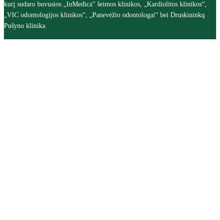
kurį sudaro buvusios „InMedica“ šeimos klinikos, „Kardiolitos klinikos“,
„VIC odontologijos klinikos“, „Panevėžio odontologai“ bei Druskininkų
Pušyno klinika.