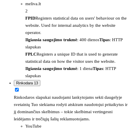
meliva.lt
2
FPID
Registers statistical data on users' behaviour on the
website. Used for internal analytics by the website
operator.
Ilgiausia saugojimo trukmė
: 400 dienos
Tipas
: HTTP
slapukas
FPLC
Registers a unique ID that is used to generate
statistical data on how the visitor uses the website.
Ilgiausia saugojimo trukmė
: 1 diena
Tipas
: HTTP
slapukas
Rinkodara
13
Rinkodaros slapukai naudojami lankytojams sekti daugelyje
svetainių Tuo siekiama rodyti atskiram naudotojui pritaikytus ir
jį dominančius skelbimus – tokie skelbimai vertingesni
leidėjams ir trečiųjų šalių reklamuotojams.
YouTube