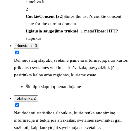
s.meliva.lt
2
CookieConsent [x2]
Stores the user's cookie consent
state for the current domain
Ilgiausia saugojimo trukmė
: 1 metai
Tipas
: HTTP
slapukas
Nuostatos
0
Dėl nuostatų slapukų svetainė įsimena informaciją, nuo kurios
priklauso svetainės veikimas ir išvaizda, pavyzdžiui, jūsų
pasirinkta kalba arba regionas, kuriame esate.
Šio tipo slapukų nenaudojame
Statistika
2
Naudodami statistikos slapukus, kurie renka anoniminę
informacija ir teikia jos ataskaitas, svetainės savininkai gali
sužinoti, kaip lankytojai sąveikauja su svetaine.