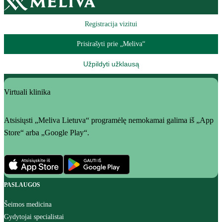
Registracija vizitui
Prisirašyti prie „Meliva“
Užpildyti užklausą
Virtuali klinika
Atsisiųsti „Meliva Lietuva“ programėlę nemokamai galima iš „App
Store“ arba „Google Play“.
PASLAUGOS
Šeimos medicina
Gydytojai specialistai