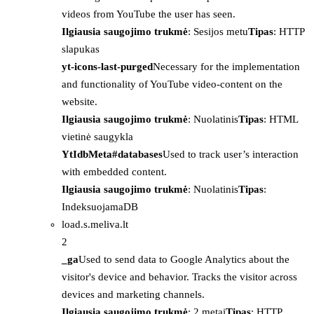
videos from YouTube the user has seen.
Ilgiausia saugojimo trukmė
: Sesijos metu
Tipas
: HTTP
slapukas
yt-icons-last-purged
Necessary for the implementation
and functionality of YouTube video-content on the
website.
Ilgiausia saugojimo trukmė
: Nuolatinis
Tipas
: HTML
vietinė saugykla
YtIdbMeta#databases
Used to track user’s interaction
with embedded content.
Ilgiausia saugojimo trukmė
: Nuolatinis
Tipas
:
IndeksuojamaDB
load.s.meliva.lt
2
_ga
Used to send data to Google Analytics about the
visitor's device and behavior. Tracks the visitor across
devices and marketing channels.
Ilgiausia saugojimo trukmė
: 2 metai
Tipas
: HTTP