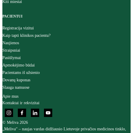
Kiti miestai
PACIENTUI
Registracija vizitui
Kaip tapti klinikos pacientu?
Naujienos
Straipsniai
Pasiūlymai
Apmokėjimo būdai
Pacientams iš užsienio
Dovanų kuponas
Slauga namuose
Apie mus
Kontaktai ir rekvizitai
© Meliva 2026
„Meliva“ – naujas vardas didžiausio Lietuvoje privačios medicinos tinklo,