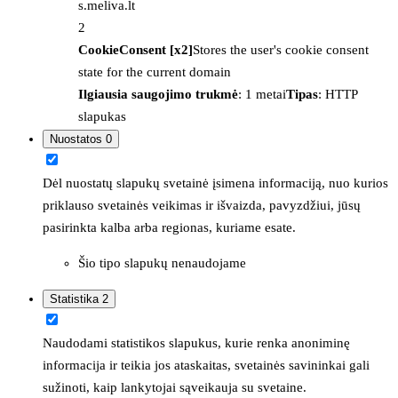
s.meliva.lt
2
CookieConsent [x2]
Stores the user's cookie consent
state for the current domain
Ilgiausia saugojimo trukmė
: 1 metai
Tipas
: HTTP
slapukas
Nuostatos
0
Dėl nuostatų slapukų svetainė įsimena informaciją, nuo kurios
priklauso svetainės veikimas ir išvaizda, pavyzdžiui, jūsų
pasirinkta kalba arba regionas, kuriame esate.
Šio tipo slapukų nenaudojame
Statistika
2
Naudodami statistikos slapukus, kurie renka anoniminę
informacija ir teikia jos ataskaitas, svetainės savininkai gali
sužinoti, kaip lankytojai sąveikauja su svetaine.