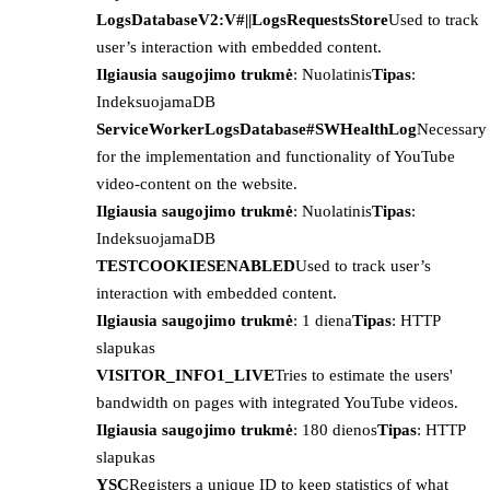
LogsDatabaseV2:V#||LogsRequestsStore
Used to track
user’s interaction with embedded content.
Ilgiausia saugojimo trukmė
: Nuolatinis
Tipas
:
IndeksuojamaDB
ServiceWorkerLogsDatabase#SWHealthLog
Necessary
for the implementation and functionality of YouTube
video-content on the website.
Ilgiausia saugojimo trukmė
: Nuolatinis
Tipas
:
IndeksuojamaDB
TESTCOOKIESENABLED
Used to track user’s
interaction with embedded content.
Ilgiausia saugojimo trukmė
: 1 diena
Tipas
: HTTP
slapukas
VISITOR_INFO1_LIVE
Tries to estimate the users'
bandwidth on pages with integrated YouTube videos.
Ilgiausia saugojimo trukmė
: 180 dienos
Tipas
: HTTP
slapukas
YSC
Registers a unique ID to keep statistics of what