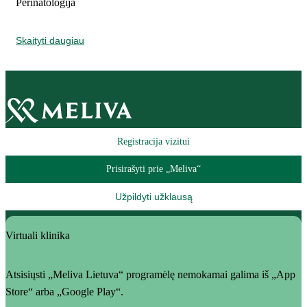
Perinatologija
Skaityti daugiau
Registracija vizitui
Prisirašyti prie „Meliva“
Užpildyti užklausą
Virtuali klinika
Atsisiųsti „Meliva Lietuva“ programėlę nemokamai galima iš „App
Store“ arba „Google Play“.