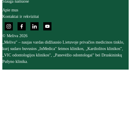
Slauga namuose
Apie mus
Kontaktai ir rekvizitai
© Meliva 2026
„Meliva“ – naujas vardas didžiausio Lietuvoje privačios medicinos tinklo,
kurį sudaro buvusios „InMedica“ šeimos klinikos, „Kardiolitos klinikos“,
„VIC odontologijos klinikos“, „Panevėžio odontologai“ bei Druskininkų
Pušyno klinika.