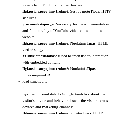
videos from YouTube the user has seen.
Ilgiausia saugojimo trukmė
: Sesijos metu
Tipas
: HTTP
slapukas
yt-icons-last-purged
Necessary for the implementation
and functionality of YouTube video-content on the
website.
Ilgiausia saugojimo trukmė
: Nuolatinis
Tipas
: HTML
vietinė saugykla
YtIdbMeta#databases
Used to track user’s interaction
with embedded content.
Ilgiausia saugojimo trukmė
: Nuolatinis
Tipas
:
IndeksuojamaDB
load.s.meliva.lt
2
_ga
Used to send data to Google Analytics about the
visitor's device and behavior. Tracks the visitor across
devices and marketing channels.
Ilgiausia saugojimo trukmė
: 2 metai
Tipas
: HTTP