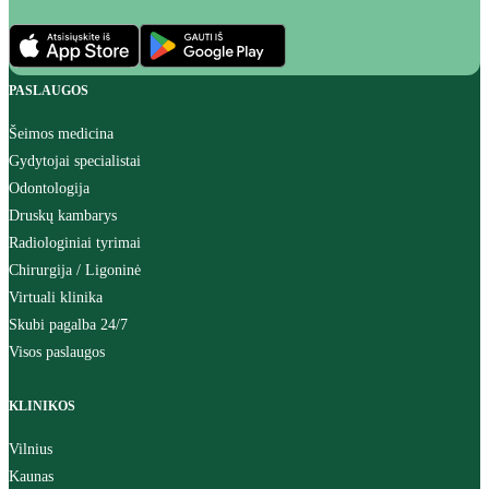
PASLAUGOS
Šeimos medicina
Gydytojai specialistai
Odontologija
Druskų kambarys
Radiologiniai tyrimai
Chirurgija / Ligoninė
Virtuali klinika
Skubi pagalba 24/7
Visos paslaugos
KLINIKOS
Vilnius
Kaunas