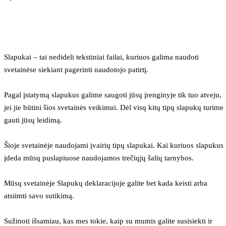
Slapukai – tai nedideli tekstiniai failai, kuriuos galima naudoti 
svetainėse siekiant pagerinti naudotojo patirtį.
Pagal įstatymą slapukus galime saugoti jūsų įrenginyje tik tuo atveju, 
jei jie būtini šios svetainės veikimui. Dėl visų kitų tipų slapukų turime 
gauti jūsų leidimą.
Šioje svetainėje naudojami įvairių tipų slapukai. Kai kuriuos slapukus 
įdeda mūsų puslapiuose naudojamos trečiųjų šalių tarnybos.
Mūsų svetainėje Slapukų deklaracijoje galite bet kada keisti arba 
atsiimti savo sutikimą.
Sužinoti išsamiau, kas mes tokie, kaip su mumis galite susisiekti ir 