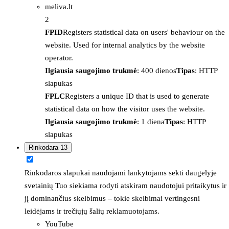
meliva.lt
2
FPID
Registers statistical data on users' behaviour on the
website. Used for internal analytics by the website
operator.
Ilgiausia saugojimo trukmė
: 400 dienos
Tipas
: HTTP
slapukas
FPLC
Registers a unique ID that is used to generate
statistical data on how the visitor uses the website.
Ilgiausia saugojimo trukmė
: 1 diena
Tipas
: HTTP
slapukas
Rinkodara
13
Rinkodaros slapukai naudojami lankytojams sekti daugelyje
svetainių Tuo siekiama rodyti atskiram naudotojui pritaikytus ir
jį dominančius skelbimus – tokie skelbimai vertingesni
leidėjams ir trečiųjų šalių reklamuotojams.
YouTube