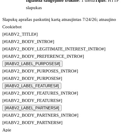
Ilgiausia saugojimo trukmė
: 1 diena
Tipas
: HTTP
slapukas
Slapukų aprašas paskutinį kartą atnaujintas 7/24/26; atnaujino
Cookiebot
[#IABV2_TITLE#]
[#IABV2_BODY_INTRO#]
[#IABV2_BODY_LEGITIMATE_INTEREST_INTRO#]
[#IABV2_BODY_PREFERENCE_INTRO#]
[#IABV2_LABEL_PURPOSES#]
[#IABV2_BODY_PURPOSES_INTRO#]
[#IABV2_BODY_PURPOSES#]
[#IABV2_LABEL_FEATURES#]
[#IABV2_BODY_FEATURES_INTRO#]
[#IABV2_BODY_FEATURES#]
[#IABV2_LABEL_PARTNERS#]
[#IABV2_BODY_PARTNERS_INTRO#]
[#IABV2_BODY_PARTNERS#]
Apie