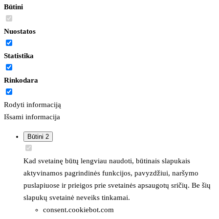
Būtini
Nuostatos
Statistika
Rinkodara
Rodyti informaciją
Išsami informacija
Būtini
2
Kad svetainę būtų lengviau naudoti, būtinais slapukais
aktyvinamos pagrindinės funkcijos, pavyzdžiui, naršymo
puslapiuose ir prieigos prie svetainės apsaugotų sričių. Be šių
slapukų svetainė neveiks tinkamai.
consent.cookiebot.com