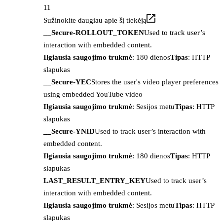
11
Sužinokite daugiau apie šį tiekėją
__Secure-ROLLOUT_TOKEN
Used to track user’s
interaction with embedded content.
Ilgiausia saugojimo trukmė
: 180 dienos
Tipas
: HTTP
slapukas
__Secure-YEC
Stores the user's video player preferences
using embedded YouTube video
Ilgiausia saugojimo trukmė
: Sesijos metu
Tipas
: HTTP
slapukas
__Secure-YNID
Used to track user’s interaction with
embedded content.
Ilgiausia saugojimo trukmė
: 180 dienos
Tipas
: HTTP
slapukas
LAST_RESULT_ENTRY_KEY
Used to track user’s
interaction with embedded content.
Ilgiausia saugojimo trukmė
: Sesijos metu
Tipas
: HTTP
slapukas