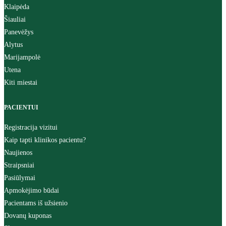
Klaipėda
Šiauliai
Panevėžys
Alytus
Marijampolė
Utena
Kiti miestai
PACIENTUI
Registracija vizitui
Kaip tapti klinikos pacientu?
Naujienos
Straipsniai
Pasiūlymai
Apmokėjimo būdai
Pacientams iš užsienio
Dovanų kuponas