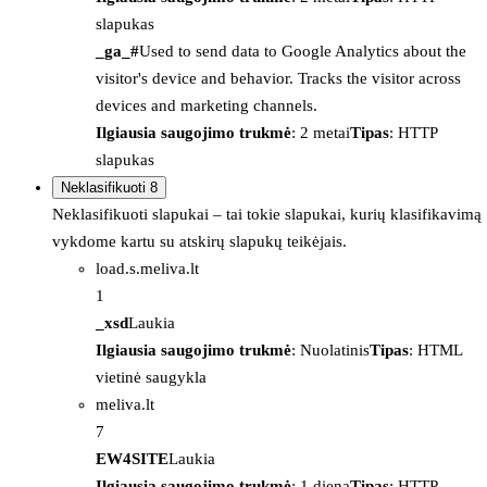
slapukas
_ga_#
Used to send data to Google Analytics about the
visitor's device and behavior. Tracks the visitor across
devices and marketing channels.
Ilgiausia saugojimo trukmė
: 2 metai
Tipas
: HTTP
slapukas
Neklasifikuoti
8
Neklasifikuoti slapukai – tai tokie slapukai, kurių klasifikavimą
vykdome kartu su atskirų slapukų teikėjais.
load.s.meliva.lt
1
_xsd
Laukia
Ilgiausia saugojimo trukmė
: Nuolatinis
Tipas
: HTML
vietinė saugykla
meliva.lt
7
EW4SITE
Laukia
Ilgiausia saugojimo trukmė
: 1 diena
Tipas
: HTTP