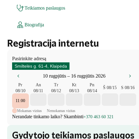
Teikiamos paslaugos
Biografija
Registracija internetu
Pasirinkite adresą
Smiltelės g. 61-4, Klaipėda
10 rugpjūtis – 16 rugpjūtis 2026
Pr
An
Tr
Kt
Pn
Š
08/15
S
08/16
08/10
08/11
08/12
08/13
08/14
11:00
Mokamas vizitas
Nemokamas vizitas
Nerandate tinkamo laiko? Skambinti
+370 463 60 321
Gydytojo teikiamos paslaugos