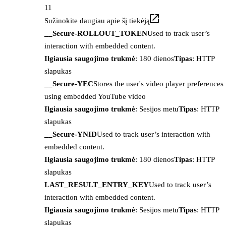
11
Sužinokite daugiau apie šį tiekėją
__Secure-ROLLOUT_TOKEN
Used to track user’s
interaction with embedded content.
Ilgiausia saugojimo trukmė
: 180 dienos
Tipas
: HTTP
slapukas
__Secure-YEC
Stores the user's video player preferences
using embedded YouTube video
Ilgiausia saugojimo trukmė
: Sesijos metu
Tipas
: HTTP
slapukas
__Secure-YNID
Used to track user’s interaction with
embedded content.
Ilgiausia saugojimo trukmė
: 180 dienos
Tipas
: HTTP
slapukas
LAST_RESULT_ENTRY_KEY
Used to track user’s
interaction with embedded content.
Ilgiausia saugojimo trukmė
: Sesijos metu
Tipas
: HTTP
slapukas