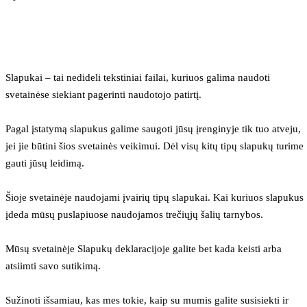
Slapukai – tai nedideli tekstiniai failai, kuriuos galima naudoti 
svetainėse siekiant pagerinti naudotojo patirtį.
Pagal įstatymą slapukus galime saugoti jūsų įrenginyje tik tuo atveju, 
jei jie būtini šios svetainės veikimui. Dėl visų kitų tipų slapukų turime 
gauti jūsų leidimą.
Šioje svetainėje naudojami įvairių tipų slapukai. Kai kuriuos slapukus 
įdeda mūsų puslapiuose naudojamos trečiųjų šalių tarnybos.
Mūsų svetainėje Slapukų deklaracijoje galite bet kada keisti arba 
atsiimti savo sutikimą.
Sužinoti išsamiau, kas mes tokie, kaip su mumis galite susisiekti ir 