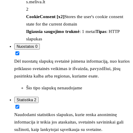
s.meliva.lt
2
CookieConsent [x2]
Stores the user's cookie consent
state for the current domain
Ilgiausia saugojimo trukmė
: 1 metai
Tipas
: HTTP
slapukas
Nuostatos
0
Dėl nuostatų slapukų svetainė įsimena informaciją, nuo kurios
priklauso svetainės veikimas ir išvaizda, pavyzdžiui, jūsų
pasirinkta kalba arba regionas, kuriame esate.
Šio tipo slapukų nenaudojame
Statistika
2
Naudodami statistikos slapukus, kurie renka anoniminę
informacija ir teikia jos ataskaitas, svetainės savininkai gali
sužinoti, kaip lankytojai sąveikauja su svetaine.