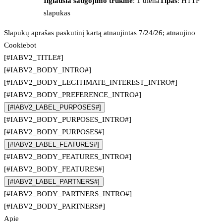
Ilgiausia saugojimo trukmė
: 1 diena
Tipas
: HTTP
slapukas
Slapukų aprašas paskutinį kartą atnaujintas 7/24/26; atnaujino
Cookiebot
[#IABV2_TITLE#]
[#IABV2_BODY_INTRO#]
[#IABV2_BODY_LEGITIMATE_INTEREST_INTRO#]
[#IABV2_BODY_PREFERENCE_INTRO#]
[#IABV2_LABEL_PURPOSES#]
[#IABV2_BODY_PURPOSES_INTRO#]
[#IABV2_BODY_PURPOSES#]
[#IABV2_LABEL_FEATURES#]
[#IABV2_BODY_FEATURES_INTRO#]
[#IABV2_BODY_FEATURES#]
[#IABV2_LABEL_PARTNERS#]
[#IABV2_BODY_PARTNERS_INTRO#]
[#IABV2_BODY_PARTNERS#]
Apie