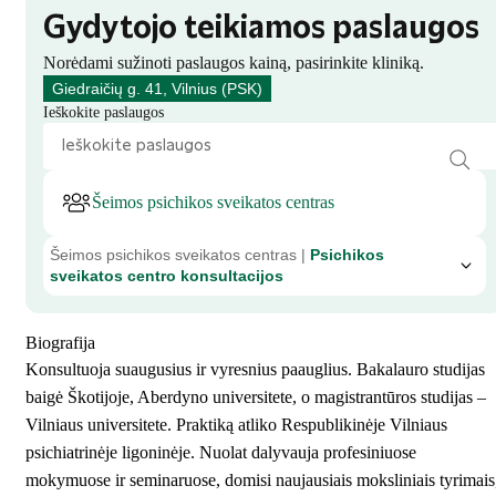
Gydytojo teikiamos paslaugos
Norėdami sužinoti paslaugos kainą, pasirinkite kliniką.
Giedraičių g. 41, Vilnius (PSK)
Ieškokite paslaugos
Šeimos psichikos sveikatos centras
Šeimos psichikos sveikatos centras |
Psichikos
sveikatos centro konsultacijos
Biografija
Konsultuoja suaugusius ir vyresnius paauglius. Bakalauro studijas
baigė Škotijoje, Aberdyno universitete, o magistrantūros studijas –
Vilniaus universitete. Praktiką atliko Respublikinėje Vilniaus
psichiatrinėje ligoninėje. Nuolat dalyvauja profesiniuose
mokymuose ir seminaruose, domisi naujausiais moksliniais tyrimais