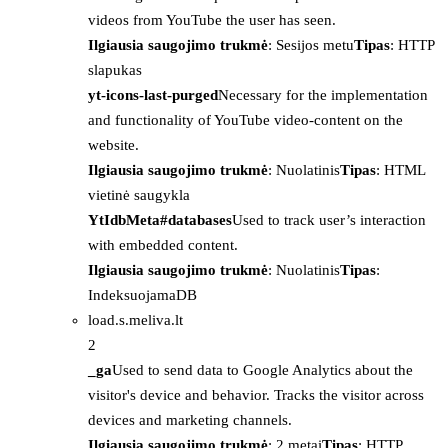
videos from YouTube the user has seen.
Ilgiausia saugojimo trukmė
: Sesijos metu
Tipas
: HTTP
slapukas
yt-icons-last-purged
Necessary for the implementation
and functionality of YouTube video-content on the
website.
Ilgiausia saugojimo trukmė
: Nuolatinis
Tipas
: HTML
vietinė saugykla
YtIdbMeta#databases
Used to track user’s interaction
with embedded content.
Ilgiausia saugojimo trukmė
: Nuolatinis
Tipas
:
IndeksuojamaDB
load.s.meliva.lt
2
_ga
Used to send data to Google Analytics about the
visitor's device and behavior. Tracks the visitor across
devices and marketing channels.
Ilgiausia saugojimo trukmė
: 2 metai
Tipas
: HTTP