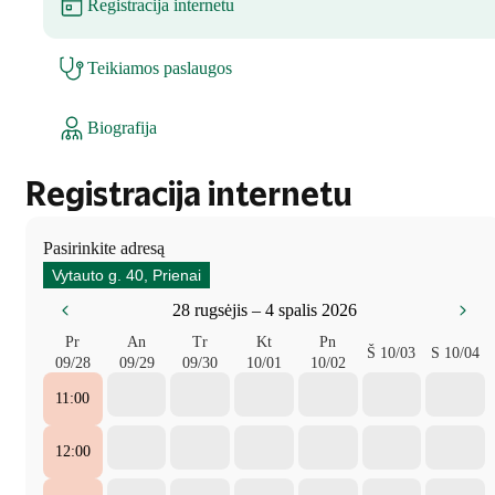
Registracija internetu
Teikiamos paslaugos
Biografija
Registracija internetu
Pasirinkite adresą
Vytauto g. 40, Prienai
28 rugsėjis – 4 spalis 2026
Pr
An
Tr
Kt
Pn
Š
10/03
S
10/04
09/28
09/29
09/30
10/01
10/02
11:00
12:00