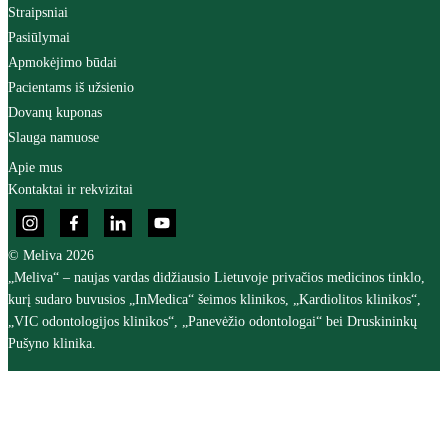
Straipsniai
Pasiūlymai
Apmokėjimo būdai
Pacientams iš užsienio
Dovanų kuponas
Slauga namuose
Apie mus
Kontaktai ir rekvizitai
© Meliva 2026
„Meliva“ – naujas vardas didžiausio Lietuvoje privačios medicinos tinklo,
kurį sudaro buvusios „InMedica“ šeimos klinikos, „Kardiolitos klinikos“,
„VIC odontologijos klinikos“, „Panevėžio odontologai“ bei Druskininkų
Pušyno klinika.