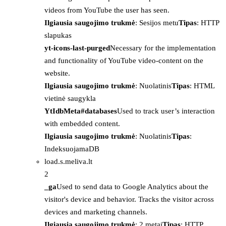
videos from YouTube the user has seen.
Ilgiausia saugojimo trukmė
: Sesijos metu
Tipas
: HTTP
slapukas
yt-icons-last-purged
Necessary for the implementation
and functionality of YouTube video-content on the
website.
Ilgiausia saugojimo trukmė
: Nuolatinis
Tipas
: HTML
vietinė saugykla
YtIdbMeta#databases
Used to track user’s interaction
with embedded content.
Ilgiausia saugojimo trukmė
: Nuolatinis
Tipas
:
IndeksuojamaDB
load.s.meliva.lt
2
_ga
Used to send data to Google Analytics about the
visitor's device and behavior. Tracks the visitor across
devices and marketing channels.
Ilgiausia saugojimo trukmė
: 2 metai
Tipas
: HTTP