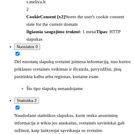
s.meliva.lt
2
CookieConsent [x2]
Stores the user's cookie consent
state for the current domain
Ilgiausia saugojimo trukmė
: 1 metai
Tipas
: HTTP
slapukas
Nuostatos
0
Dėl nuostatų slapukų svetainė įsimena informaciją, nuo kurios
priklauso svetainės veikimas ir išvaizda, pavyzdžiui, jūsų
pasirinkta kalba arba regionas, kuriame esate.
Šio tipo slapukų nenaudojame
Statistika
2
Naudodami statistikos slapukus, kurie renka anoniminę
informacija ir teikia jos ataskaitas, svetainės savininkai gali
sužinoti, kaip lankytojai sąveikauja su svetaine.