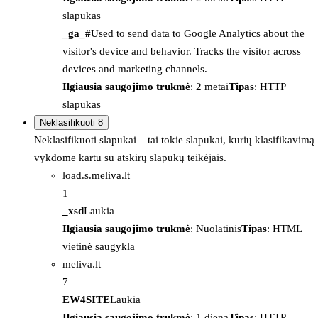
slapukas
_ga_#
Used to send data to Google Analytics about the
visitor's device and behavior. Tracks the visitor across
devices and marketing channels.
Ilgiausia saugojimo trukmė
: 2 metai
Tipas
: HTTP
slapukas
Neklasifikuoti
8
Neklasifikuoti slapukai – tai tokie slapukai, kurių klasifikavimą
vykdome kartu su atskirų slapukų teikėjais.
load.s.meliva.lt
1
_xsd
Laukia
Ilgiausia saugojimo trukmė
: Nuolatinis
Tipas
: HTML
vietinė saugykla
meliva.lt
7
EW4SITE
Laukia
Ilgiausia saugojimo trukmė
: 1 diena
Tipas
: HTTP