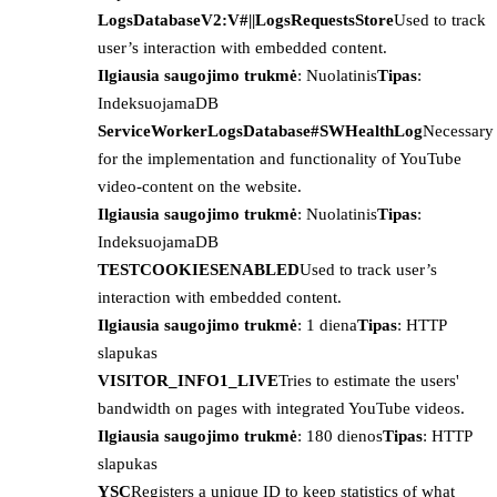
LogsDatabaseV2:V#||LogsRequestsStore
Used to track
user’s interaction with embedded content.
Ilgiausia saugojimo trukmė
: Nuolatinis
Tipas
:
IndeksuojamaDB
ServiceWorkerLogsDatabase#SWHealthLog
Necessary
for the implementation and functionality of YouTube
video-content on the website.
Ilgiausia saugojimo trukmė
: Nuolatinis
Tipas
:
IndeksuojamaDB
TESTCOOKIESENABLED
Used to track user’s
interaction with embedded content.
Ilgiausia saugojimo trukmė
: 1 diena
Tipas
: HTTP
slapukas
VISITOR_INFO1_LIVE
Tries to estimate the users'
bandwidth on pages with integrated YouTube videos.
Ilgiausia saugojimo trukmė
: 180 dienos
Tipas
: HTTP
slapukas
YSC
Registers a unique ID to keep statistics of what