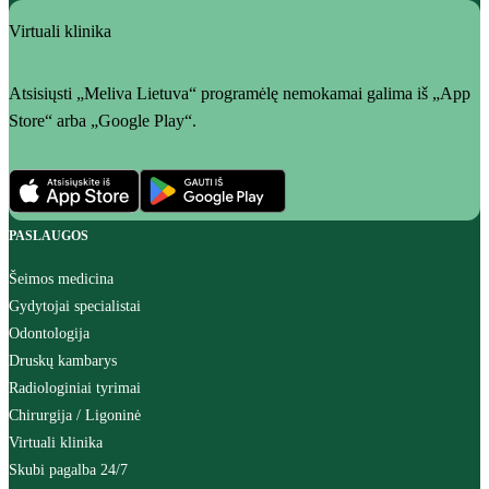
Virtuali klinika
Atsisiųsti „Meliva Lietuva“ programėlę nemokamai galima iš „App
Store“ arba „Google Play“.
PASLAUGOS
Šeimos medicina
Gydytojai specialistai
Odontologija
Druskų kambarys
Radiologiniai tyrimai
Chirurgija / Ligoninė
Virtuali klinika
Skubi pagalba 24/7