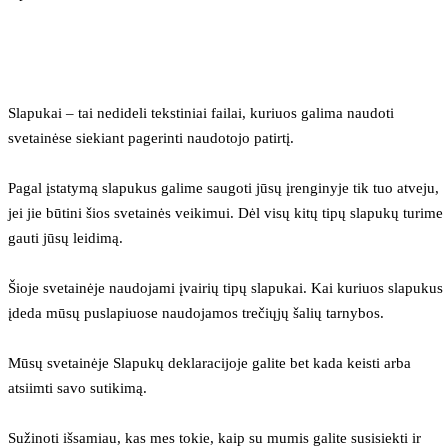
Slapukai – tai nedideli tekstiniai failai, kuriuos galima naudoti 
svetainėse siekiant pagerinti naudotojo patirtį.
Pagal įstatymą slapukus galime saugoti jūsų įrenginyje tik tuo atveju, 
jei jie būtini šios svetainės veikimui. Dėl visų kitų tipų slapukų turime 
gauti jūsų leidimą.
Šioje svetainėje naudojami įvairių tipų slapukai. Kai kuriuos slapukus 
įdeda mūsų puslapiuose naudojamos trečiųjų šalių tarnybos.
Mūsų svetainėje Slapukų deklaracijoje galite bet kada keisti arba 
atsiimti savo sutikimą.
Sužinoti išsamiau, kas mes tokie, kaip su mumis galite susisiekti ir 