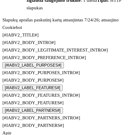
Ilgiausia saugojimo trukmė
: 1 diena
Tipas
: HTTP
slapukas
Slapukų aprašas paskutinį kartą atnaujintas 7/24/26; atnaujino
Cookiebot
[#IABV2_TITLE#]
[#IABV2_BODY_INTRO#]
[#IABV2_BODY_LEGITIMATE_INTEREST_INTRO#]
[#IABV2_BODY_PREFERENCE_INTRO#]
[#IABV2_LABEL_PURPOSES#]
[#IABV2_BODY_PURPOSES_INTRO#]
[#IABV2_BODY_PURPOSES#]
[#IABV2_LABEL_FEATURES#]
[#IABV2_BODY_FEATURES_INTRO#]
[#IABV2_BODY_FEATURES#]
[#IABV2_LABEL_PARTNERS#]
[#IABV2_BODY_PARTNERS_INTRO#]
[#IABV2_BODY_PARTNERS#]
Apie