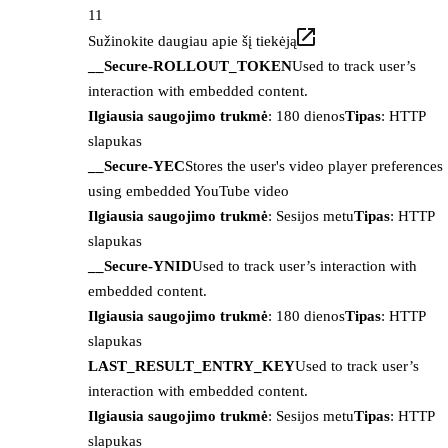
11
Sužinokite daugiau apie šį tiekėją
__Secure-ROLLOUT_TOKEN
Used to track user’s
interaction with embedded content.
Ilgiausia saugojimo trukmė
: 180 dienos
Tipas
: HTTP
slapukas
__Secure-YEC
Stores the user's video player preferences
using embedded YouTube video
Ilgiausia saugojimo trukmė
: Sesijos metu
Tipas
: HTTP
slapukas
__Secure-YNID
Used to track user’s interaction with
embedded content.
Ilgiausia saugojimo trukmė
: 180 dienos
Tipas
: HTTP
slapukas
LAST_RESULT_ENTRY_KEY
Used to track user’s
interaction with embedded content.
Ilgiausia saugojimo trukmė
: Sesijos metu
Tipas
: HTTP
slapukas