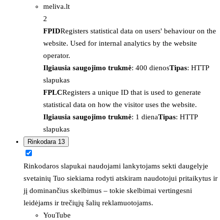
meliva.lt
2
FPID
Registers statistical data on users' behaviour on the
website. Used for internal analytics by the website
operator.
Ilgiausia saugojimo trukmė
: 400 dienos
Tipas
: HTTP
slapukas
FPLC
Registers a unique ID that is used to generate
statistical data on how the visitor uses the website.
Ilgiausia saugojimo trukmė
: 1 diena
Tipas
: HTTP
slapukas
Rinkodara
13
Rinkodaros slapukai naudojami lankytojams sekti daugelyje
svetainių Tuo siekiama rodyti atskiram naudotojui pritaikytus ir
jį dominančius skelbimus – tokie skelbimai vertingesni
leidėjams ir trečiųjų šalių reklamuotojams.
YouTube