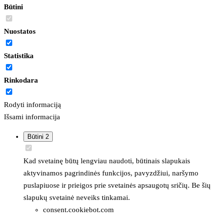
Būtini
Nuostatos
Statistika
Rinkodara
Rodyti informaciją
Išsami informacija
Būtini
2
Kad svetainę būtų lengviau naudoti, būtinais slapukais
aktyvinamos pagrindinės funkcijos, pavyzdžiui, naršymo
puslapiuose ir prieigos prie svetainės apsaugotų sričių. Be šių
slapukų svetainė neveiks tinkamai.
consent.cookiebot.com