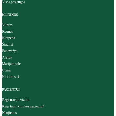
Visos paslaugos
KLINIKOS
Vilnius
Kaunas
Klaipėda
Šiauliai
Panevėžys
Alytus
Marijampolė
Utena
Kiti miestai
PACIENTUI
Registracija vizitui
Kaip tapti klinikos pacientu?
Naujienos