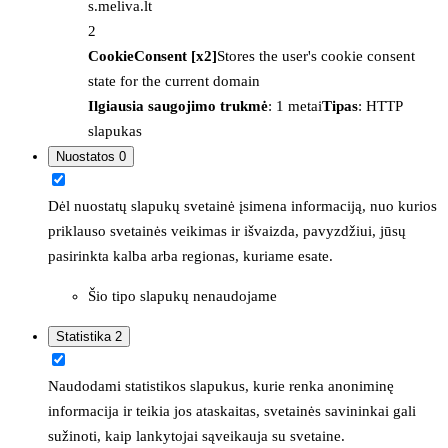
s.meliva.lt
2
CookieConsent [x2]
Stores the user's cookie consent
state for the current domain
Ilgiausia saugojimo trukmė
: 1 metai
Tipas
: HTTP
slapukas
Nuostatos
0
Dėl nuostatų slapukų svetainė įsimena informaciją, nuo kurios
priklauso svetainės veikimas ir išvaizda, pavyzdžiui, jūsų
pasirinkta kalba arba regionas, kuriame esate.
Šio tipo slapukų nenaudojame
Statistika
2
Naudodami statistikos slapukus, kurie renka anoniminę
informacija ir teikia jos ataskaitas, svetainės savininkai gali
sužinoti, kaip lankytojai sąveikauja su svetaine.