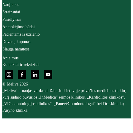
Naujienos
Straipsniai
Pasiūlymai
Apmokėjimo būdai
Pacientams iš užsienio
Dovanų kuponas
Slauga namuose
Apie mus
Kontaktai ir rekvizitai
© Meliva 2026
„Meliva“ – naujas vardas didžiausio Lietuvoje privačios medicinos tinklo,
kurį sudaro buvusios „InMedica“ šeimos klinikos, „Kardiolitos klinikos“,
„VIC odontologijos klinikos“, „Panevėžio odontologai“ bei Druskininkų
Pušyno klinika.