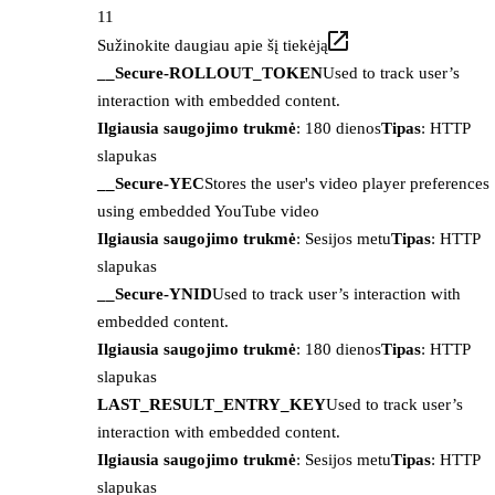
11
Sužinokite daugiau apie šį tiekėją
__Secure-ROLLOUT_TOKEN
Used to track user’s
interaction with embedded content.
Ilgiausia saugojimo trukmė
: 180 dienos
Tipas
: HTTP
slapukas
__Secure-YEC
Stores the user's video player preferences
using embedded YouTube video
Ilgiausia saugojimo trukmė
: Sesijos metu
Tipas
: HTTP
slapukas
__Secure-YNID
Used to track user’s interaction with
embedded content.
Ilgiausia saugojimo trukmė
: 180 dienos
Tipas
: HTTP
slapukas
LAST_RESULT_ENTRY_KEY
Used to track user’s
interaction with embedded content.
Ilgiausia saugojimo trukmė
: Sesijos metu
Tipas
: HTTP
slapukas