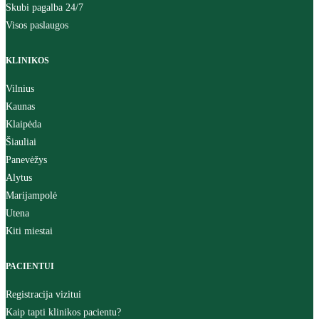
Skubi pagalba 24/7
Visos paslaugos
KLINIKOS
Vilnius
Kaunas
Klaipėda
Šiauliai
Panevėžys
Alytus
Marijampolė
Utena
Kiti miestai
PACIENTUI
Registracija vizitui
Kaip tapti klinikos pacientu?