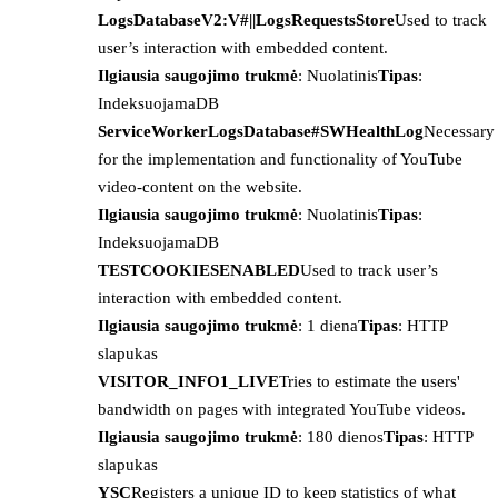
LogsDatabaseV2:V#||LogsRequestsStore
Used to track
user’s interaction with embedded content.
Ilgiausia saugojimo trukmė
: Nuolatinis
Tipas
:
IndeksuojamaDB
ServiceWorkerLogsDatabase#SWHealthLog
Necessary
for the implementation and functionality of YouTube
video-content on the website.
Ilgiausia saugojimo trukmė
: Nuolatinis
Tipas
:
IndeksuojamaDB
TESTCOOKIESENABLED
Used to track user’s
interaction with embedded content.
Ilgiausia saugojimo trukmė
: 1 diena
Tipas
: HTTP
slapukas
VISITOR_INFO1_LIVE
Tries to estimate the users'
bandwidth on pages with integrated YouTube videos.
Ilgiausia saugojimo trukmė
: 180 dienos
Tipas
: HTTP
slapukas
YSC
Registers a unique ID to keep statistics of what