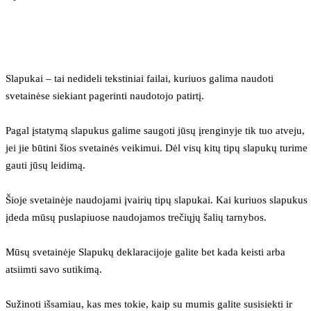
Slapukai – tai nedideli tekstiniai failai, kuriuos galima naudoti 
svetainėse siekiant pagerinti naudotojo patirtį.
Pagal įstatymą slapukus galime saugoti jūsų įrenginyje tik tuo atveju, 
jei jie būtini šios svetainės veikimui. Dėl visų kitų tipų slapukų turime 
gauti jūsų leidimą.
Šioje svetainėje naudojami įvairių tipų slapukai. Kai kuriuos slapukus 
įdeda mūsų puslapiuose naudojamos trečiųjų šalių tarnybos.
Mūsų svetainėje Slapukų deklaracijoje galite bet kada keisti arba 
atsiimti savo sutikimą.
Sužinoti išsamiau, kas mes tokie, kaip su mumis galite susisiekti ir 