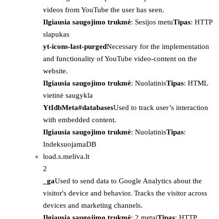
videos from YouTube the user has seen.
Ilgiausia saugojimo trukmė
: Sesijos metu
Tipas
: HTTP
slapukas
yt-icons-last-purged
Necessary for the implementation
and functionality of YouTube video-content on the
website.
Ilgiausia saugojimo trukmė
: Nuolatinis
Tipas
: HTML
vietinė saugykla
YtIdbMeta#databases
Used to track user’s interaction
with embedded content.
Ilgiausia saugojimo trukmė
: Nuolatinis
Tipas
:
IndeksuojamaDB
load.s.meliva.lt
2
_ga
Used to send data to Google Analytics about the
visitor's device and behavior. Tracks the visitor across
devices and marketing channels.
Ilgiausia saugojimo trukmė
: 2 metai
Tipas
: HTTP