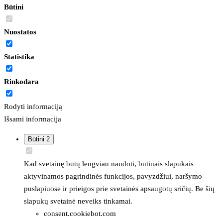
Būtini
Nuostatos
Statistika
Rinkodara
Rodyti informaciją
Išsami informacija
Būtini
2
Kad svetainę būtų lengviau naudoti, būtinais slapukais
aktyvinamos pagrindinės funkcijos, pavyzdžiui, naršymo
puslapiuose ir prieigos prie svetainės apsaugotų sričių. Be šių
slapukų svetainė neveiks tinkamai.
consent.cookiebot.com