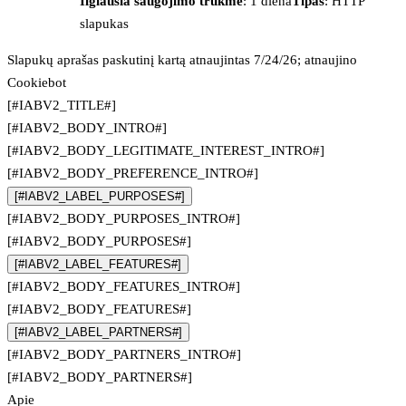
Ilgiausia saugojimo trukmė
: 1 diena
Tipas
: HTTP
slapukas
Slapukų aprašas paskutinį kartą atnaujintas 7/24/26; atnaujino
Cookiebot
[#IABV2_TITLE#]
[#IABV2_BODY_INTRO#]
[#IABV2_BODY_LEGITIMATE_INTEREST_INTRO#]
[#IABV2_BODY_PREFERENCE_INTRO#]
[#IABV2_LABEL_PURPOSES#]
[#IABV2_BODY_PURPOSES_INTRO#]
[#IABV2_BODY_PURPOSES#]
[#IABV2_LABEL_FEATURES#]
[#IABV2_BODY_FEATURES_INTRO#]
[#IABV2_BODY_FEATURES#]
[#IABV2_LABEL_PARTNERS#]
[#IABV2_BODY_PARTNERS_INTRO#]
[#IABV2_BODY_PARTNERS#]
Apie