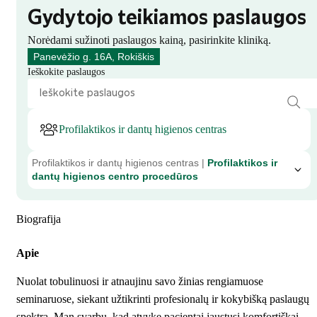
Gydytojo teikiamos paslaugos
Norėdami sužinoti paslaugos kainą, pasirinkite kliniką.
Panevėžio g. 16A, Rokiškis
Ieškokite paslaugos
Profilaktikos ir dantų higienos centras
Profilaktikos ir dantų higienos centras |
Profilaktikos ir
dantų higienos centro procedūros
Biografija
Apie
Nuolat tobulinuosi ir atnaujinu savo žinias rengiamuose
seminaruose, siekant užtikrinti profesionalų ir kokybišką paslaugų
spektrą. Man svarbu, kad atvykę pacientai jaustųsi komfortiškai.