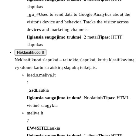
slapukas
_ga_#
Used to send data to Google Analytics about the
visitor's device and behavior. Tracks the visitor across
devices and marketing channels.
Ilgiausia saugojimo trukmė
: 2 metai
Tipas
: HTTP
slapukas
Neklasifikuoti
8
Neklasifikuoti slapukai – tai tokie slapukai, kurių klasifikavimą
vykdome kartu su atskirų slapukų teikėjais.
load.s.meliva.lt
1
_xsd
Laukia
Ilgiausia saugojimo trukmė
: Nuolatinis
Tipas
: HTML
vietinė saugykla
meliva.lt
7
EW4SITE
Laukia
Ilgiausia saugojimo trukmė
: 1 diena
Tipas
: HTTP