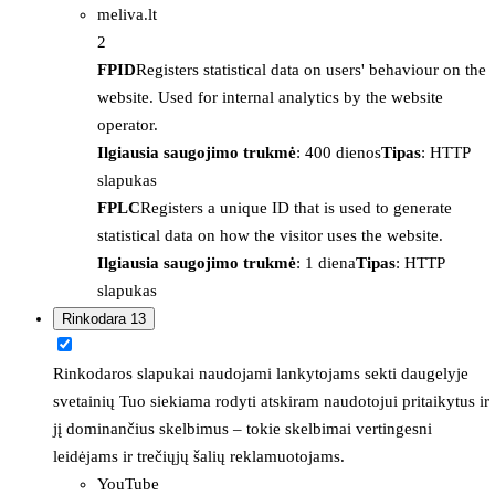
meliva.lt
2
FPID
Registers statistical data on users' behaviour on the
website. Used for internal analytics by the website
operator.
Ilgiausia saugojimo trukmė
: 400 dienos
Tipas
: HTTP
slapukas
FPLC
Registers a unique ID that is used to generate
statistical data on how the visitor uses the website.
Ilgiausia saugojimo trukmė
: 1 diena
Tipas
: HTTP
slapukas
Rinkodara
13
Rinkodaros slapukai naudojami lankytojams sekti daugelyje
svetainių Tuo siekiama rodyti atskiram naudotojui pritaikytus ir
jį dominančius skelbimus – tokie skelbimai vertingesni
leidėjams ir trečiųjų šalių reklamuotojams.
YouTube