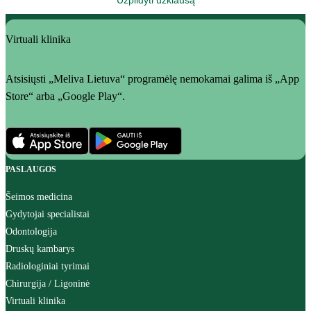
Užpildyti užklausą
Virtuali klinika
Atsisiųsti „Meliva Lietuva“ programėlę nemokamai galima iš „App
Store“ arba „Google Play“.
PASLAUGOS
Šeimos medicina
Gydytojai specialistai
Odontologija
Druskų kambarys
Radiologiniai tyrimai
Chirurgija / Ligoninė
Virtuali klinika