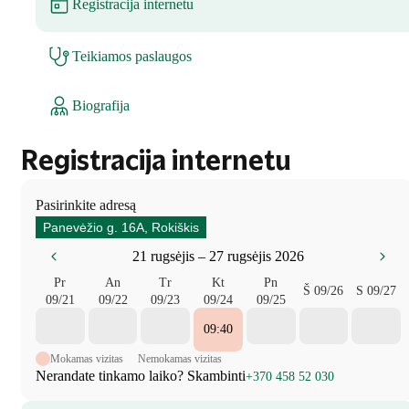
Registracija internetu
Teikiamos paslaugos
Biografija
Registracija internetu
Pasirinkite adresą
Panevėžio g. 16A, Rokiškis
21 rugsėjis – 27 rugsėjis 2026
Pr
An
Tr
Kt
Pn
Š
09/26
S
09/27
09/21
09/22
09/23
09/24
09/25
09:40
Mokamas vizitas
Nemokamas vizitas
Nerandate tinkamo laiko? Skambinti
+370 458 52 030