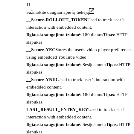
11
Sužinokite daugiau apie šį tiekėją
__Secure-ROLLOUT_TOKEN
Used to track user’s
interaction with embedded content.
Ilgiausia saugojimo trukmė
: 180 dienos
Tipas
: HTTP
slapukas
__Secure-YEC
Stores the user's video player preferences
using embedded YouTube video
Ilgiausia saugojimo trukmė
: Sesijos metu
Tipas
: HTTP
slapukas
__Secure-YNID
Used to track user’s interaction with
embedded content.
Ilgiausia saugojimo trukmė
: 180 dienos
Tipas
: HTTP
slapukas
LAST_RESULT_ENTRY_KEY
Used to track user’s
interaction with embedded content.
Ilgiausia saugojimo trukmė
: Sesijos metu
Tipas
: HTTP
slapukas