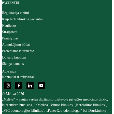
PACIENTUI
Registracija vizitui
Kaip tapti klinikos pacientu?
Naujienos
Straipsniai
Pasiūlymai
Apmokėjimo būdai
Pacientams iš užsienio
Dovanų kuponas
Slauga namuose
Apie mus
Kontaktai ir rekvizitai
© Meliva 2026
„Meliva“ – naujas vardas didžiausio Lietuvoje privačios medicinos tinklo,
kurį sudaro buvusios „InMedica“ šeimos klinikos, „Kardiolitos klinikos“,
„VIC odontologijos klinikos“, „Panevėžio odontologai“ bei Druskininkų