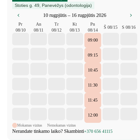
Stoties g. 49, Panevėžys (odontologija)
10 rugpjūtis – 16 rugpjūtis 2026
Pr
An
Tr
Kt
Pn
Š
08/15
S
08/16
08/10
08/11
08/12
08/13
08/14
09:00
09:15
10:45
11:30
11:45
12:00
Mokamas vizitas
Nemokamas vizitas
Nerandate tinkamo laiko? Skambinti
+370 656 41115