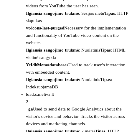
videos from YouTube the user has seen.
Ilgiausia saugojimo trukmė
: Sesijos metu
Tipas
: HTTP
slapukas
yt-icons-last-purged
Necessary for the implementation
and functionality of YouTube video-content on the
website.
Ilgiausia saugojimo trukmė
: Nuolatinis
Tipas
: HTML
vietinė saugykla
YtIdbMeta#databases
Used to track user’s interaction
with embedded content.
Ilgiausia saugojimo trukmė
: Nuolatinis
Tipas
:
IndeksuojamaDB
load.s.meliva.lt
2
_ga
Used to send data to Google Analytics about the
visitor's device and behavior. Tracks the visitor across
devices and marketing channels.
Ilgiausia saugojimo trukmė
: 2 metai
Tipas
: HTTP