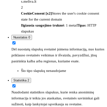
s.meliva.lt
2
CookieConsent [x2]
Stores the user's cookie consent
state for the current domain
Ilgiausia saugojimo trukmė
: 1 metai
Tipas
: HTTP
slapukas
Nuostatos
0
Dėl nuostatų slapukų svetainė įsimena informaciją, nuo kurios
priklauso svetainės veikimas ir išvaizda, pavyzdžiui, jūsų
pasirinkta kalba arba regionas, kuriame esate.
Šio tipo slapukų nenaudojame
Statistika
2
Naudodami statistikos slapukus, kurie renka anoniminę
informacija ir teikia jos ataskaitas, svetainės savininkai gali
sužinoti, kaip lankytojai sąveikauja su svetaine.