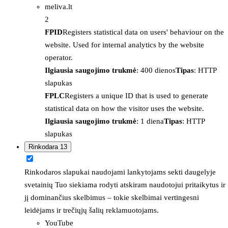
meliva.lt
2
FPID
Registers statistical data on users' behaviour on the
website. Used for internal analytics by the website
operator.
Ilgiausia saugojimo trukmė
: 400 dienos
Tipas
: HTTP
slapukas
FPLC
Registers a unique ID that is used to generate
statistical data on how the visitor uses the website.
Ilgiausia saugojimo trukmė
: 1 diena
Tipas
: HTTP
slapukas
Rinkodara
13
Rinkodaros slapukai naudojami lankytojams sekti daugelyje
svetainių Tuo siekiama rodyti atskiram naudotojui pritaikytus ir
jį dominančius skelbimus – tokie skelbimai vertingesni
leidėjams ir trečiųjų šalių reklamuotojams.
YouTube