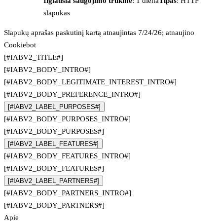
Ilgiausia saugojimo trukmė
: 1 diena
Tipas
: HTTP
slapukas
Slapukų aprašas paskutinį kartą atnaujintas 7/24/26; atnaujino
Cookiebot
[#IABV2_TITLE#]
[#IABV2_BODY_INTRO#]
[#IABV2_BODY_LEGITIMATE_INTEREST_INTRO#]
[#IABV2_BODY_PREFERENCE_INTRO#]
[#IABV2_LABEL_PURPOSES#]
[#IABV2_BODY_PURPOSES_INTRO#]
[#IABV2_BODY_PURPOSES#]
[#IABV2_LABEL_FEATURES#]
[#IABV2_BODY_FEATURES_INTRO#]
[#IABV2_BODY_FEATURES#]
[#IABV2_LABEL_PARTNERS#]
[#IABV2_BODY_PARTNERS_INTRO#]
[#IABV2_BODY_PARTNERS#]
Apie