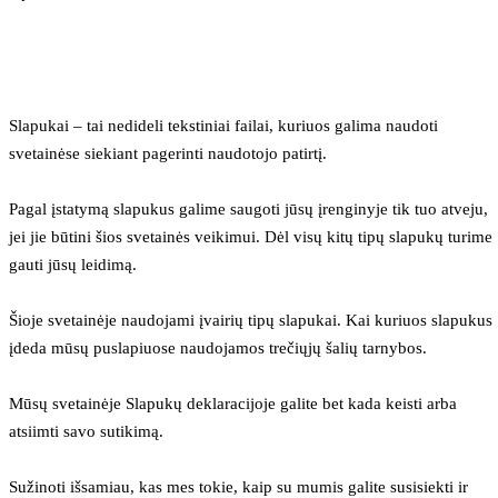
Slapukai – tai nedideli tekstiniai failai, kuriuos galima naudoti 
svetainėse siekiant pagerinti naudotojo patirtį.
Pagal įstatymą slapukus galime saugoti jūsų įrenginyje tik tuo atveju, 
jei jie būtini šios svetainės veikimui. Dėl visų kitų tipų slapukų turime 
gauti jūsų leidimą.
Šioje svetainėje naudojami įvairių tipų slapukai. Kai kuriuos slapukus 
įdeda mūsų puslapiuose naudojamos trečiųjų šalių tarnybos.
Mūsų svetainėje Slapukų deklaracijoje galite bet kada keisti arba 
atsiimti savo sutikimą.
Sužinoti išsamiau, kas mes tokie, kaip su mumis galite susisiekti ir 