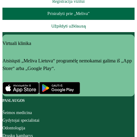
Registracija vizitui
Prisirašyti prie „Meliva“
Užpildyti užklausą
Virtuali klinika
Atsisiųsti „Meliva Lietuva“ programėlę nemokamai galima iš „App
Store“ arba „Google Play“.
PASLAUGOS
Šeimos medicina
Gydytojai specialistai
Odontologija
Druskų kambarys