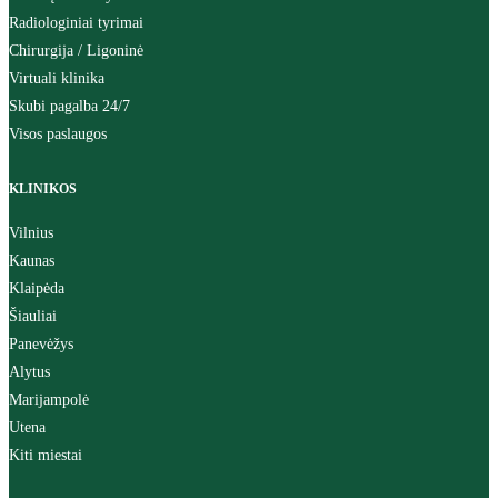
Radiologiniai tyrimai
Chirurgija / Ligoninė
Virtuali klinika
Skubi pagalba 24/7
Visos paslaugos
KLINIKOS
Vilnius
Kaunas
Klaipėda
Šiauliai
Panevėžys
Alytus
Marijampolė
Utena
Kiti miestai