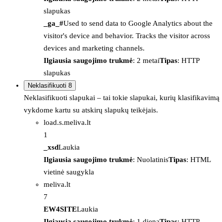
slapukas
_ga_#
Used to send data to Google Analytics about the
visitor's device and behavior. Tracks the visitor across
devices and marketing channels.
Ilgiausia saugojimo trukmė
: 2 metai
Tipas
: HTTP
slapukas
Neklasifikuoti
8
Neklasifikuoti slapukai – tai tokie slapukai, kurių klasifikavimą
vykdome kartu su atskirų slapukų teikėjais.
load.s.meliva.lt
1
_xsd
Laukia
Ilgiausia saugojimo trukmė
: Nuolatinis
Tipas
: HTML
vietinė saugykla
meliva.lt
7
EW4SITE
Laukia
Ilgiausia saugojimo trukmė
: 1 diena
Tipas
: HTTP