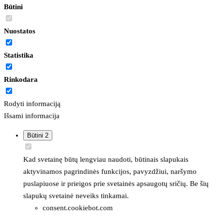
Būtini
Nuostatos
Statistika
Rinkodara
Rodyti informaciją
Išsami informacija
Būtini
2
Kad svetainę būtų lengviau naudoti, būtinais slapukais
aktyvinamos pagrindinės funkcijos, pavyzdžiui, naršymo
puslapiuose ir prieigos prie svetainės apsaugotų sričių. Be šių
slapukų svetainė neveiks tinkamai.
consent.cookiebot.com