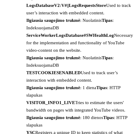
LogsDatabaseV2:V#||LogsRequestsStore
Used to track
user’s interaction with embedded content.
Ilgiausia saugojimo trukmė
: Nuolatinis
Tipas
:
IndeksuojamaDB
ServiceWorkerLogsDatabase#SWHealthLog
Necessary
for the implementation and functionality of YouTube
video-content on the website.
Ilgiausia saugojimo trukmė
: Nuolatinis
Tipas
:
IndeksuojamaDB
TESTCOOKIESENABLED
Used to track user’s
interaction with embedded content.
Ilgiausia saugojimo trukmė
: 1 diena
Tipas
: HTTP
slapukas
VISITOR_INFO1_LIVE
Tries to estimate the users'
bandwidth on pages with integrated YouTube videos.
Ilgiausia saugojimo trukmė
: 180 dienos
Tipas
: HTTP
slapukas
YSC
Registers a unique ID to keep statistics of what