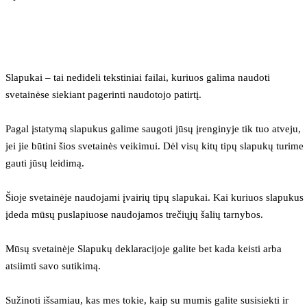
Slapukai – tai nedideli tekstiniai failai, kuriuos galima naudoti 
svetainėse siekiant pagerinti naudotojo patirtį.
Pagal įstatymą slapukus galime saugoti jūsų įrenginyje tik tuo atveju, 
jei jie būtini šios svetainės veikimui. Dėl visų kitų tipų slapukų turime 
gauti jūsų leidimą.
Šioje svetainėje naudojami įvairių tipų slapukai. Kai kuriuos slapukus 
įdeda mūsų puslapiuose naudojamos trečiųjų šalių tarnybos.
Mūsų svetainėje Slapukų deklaracijoje galite bet kada keisti arba 
atsiimti savo sutikimą.
Sužinoti išsamiau, kas mes tokie, kaip su mumis galite susisiekti ir 