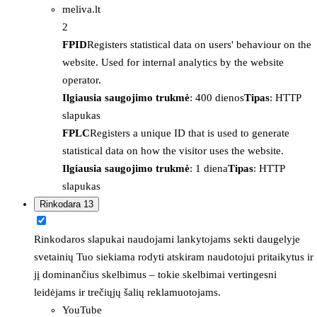
meliva.lt
2
FPID
Registers statistical data on users' behaviour on the
website. Used for internal analytics by the website
operator.
Ilgiausia saugojimo trukmė
: 400 dienos
Tipas
: HTTP
slapukas
FPLC
Registers a unique ID that is used to generate
statistical data on how the visitor uses the website.
Ilgiausia saugojimo trukmė
: 1 diena
Tipas
: HTTP
slapukas
Rinkodara
13
Rinkodaros slapukai naudojami lankytojams sekti daugelyje
svetainių Tuo siekiama rodyti atskiram naudotojui pritaikytus ir
jį dominančius skelbimus – tokie skelbimai vertingesni
leidėjams ir trečiųjų šalių reklamuotojams.
YouTube