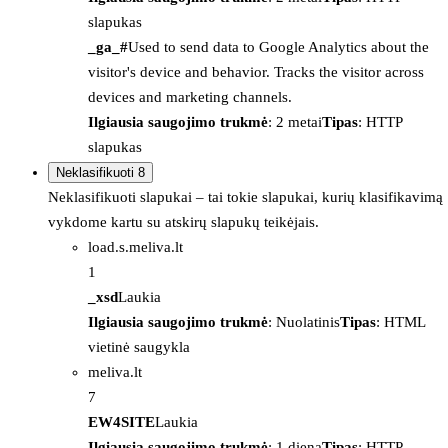
slapukas
_ga_#
Used to send data to Google Analytics about the
visitor's device and behavior. Tracks the visitor across
devices and marketing channels.
Ilgiausia saugojimo trukmė
: 2 metai
Tipas
: HTTP
slapukas
Neklasifikuoti
8
Neklasifikuoti slapukai – tai tokie slapukai, kurių klasifikavimą
vykdome kartu su atskirų slapukų teikėjais.
load.s.meliva.lt
1
_xsd
Laukia
Ilgiausia saugojimo trukmė
: Nuolatinis
Tipas
: HTML
vietinė saugykla
meliva.lt
7
EW4SITE
Laukia
Ilgiausia saugojimo trukmė
: 1 diena
Tipas
: HTTP