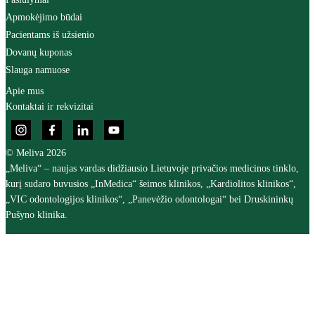
Apmokėjimo būdai
Pacientams iš užsienio
Dovanų kuponas
Slauga namuose
Apie mus
Kontaktai ir rekvizitai
© Meliva 2026
„Meliva“ – naujas vardas didžiausio Lietuvoje privačios medicinos tinklo,
kurį sudaro buvusios „InMedica“ šeimos klinikos, „Kardiolitos klinikos“,
„VIC odontologijos klinikos“, „Panevėžio odontologai“ bei Druskininkų
Pušyno klinika.