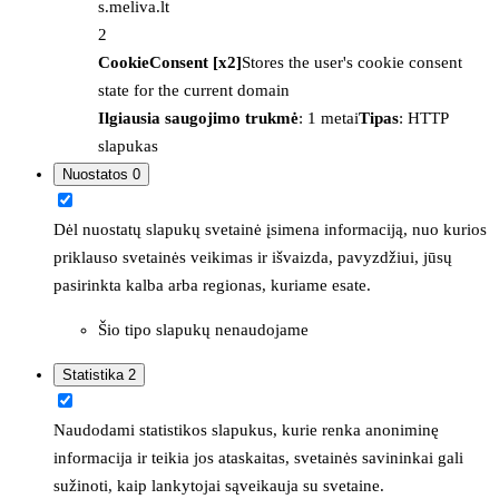
s.meliva.lt
2
CookieConsent [x2]
Stores the user's cookie consent
state for the current domain
Ilgiausia saugojimo trukmė
: 1 metai
Tipas
: HTTP
slapukas
Nuostatos
0
Dėl nuostatų slapukų svetainė įsimena informaciją, nuo kurios
priklauso svetainės veikimas ir išvaizda, pavyzdžiui, jūsų
pasirinkta kalba arba regionas, kuriame esate.
Šio tipo slapukų nenaudojame
Statistika
2
Naudodami statistikos slapukus, kurie renka anoniminę
informacija ir teikia jos ataskaitas, svetainės savininkai gali
sužinoti, kaip lankytojai sąveikauja su svetaine.