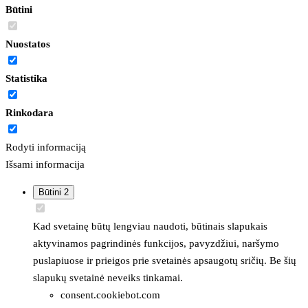
Būtini
Nuostatos
Statistika
Rinkodara
Rodyti informaciją
Išsami informacija
Būtini
2
Kad svetainę būtų lengviau naudoti, būtinais slapukais
aktyvinamos pagrindinės funkcijos, pavyzdžiui, naršymo
puslapiuose ir prieigos prie svetainės apsaugotų sričių. Be šių
slapukų svetainė neveiks tinkamai.
consent.cookiebot.com