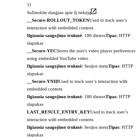
11
Sužinokite daugiau apie šį tiekėją
__Secure-ROLLOUT_TOKEN
Used to track user’s
interaction with embedded content.
Ilgiausia saugojimo trukmė
: 180 dienos
Tipas
: HTTP
slapukas
__Secure-YEC
Stores the user's video player preferences
using embedded YouTube video
Ilgiausia saugojimo trukmė
: Sesijos metu
Tipas
: HTTP
slapukas
__Secure-YNID
Used to track user’s interaction with
embedded content.
Ilgiausia saugojimo trukmė
: 180 dienos
Tipas
: HTTP
slapukas
LAST_RESULT_ENTRY_KEY
Used to track user’s
interaction with embedded content.
Ilgiausia saugojimo trukmė
: Sesijos metu
Tipas
: HTTP
slapukas