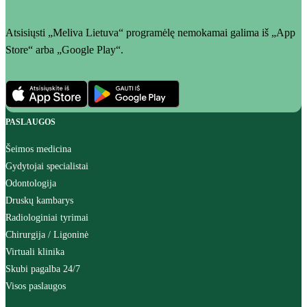
Atsisiųsti „Meliva Lietuva“ programėlę nemokamai galima iš „App
Store“ arba „Google Play“.
PASLAUGOS
Šeimos medicina
Gydytojai specialistai
Odontologija
Druskų kambarys
Radiologiniai tyrimai
Chirurgija / Ligoninė
Virtuali klinika
Skubi pagalba 24/7
Visos paslaugos