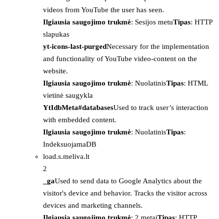
videos from YouTube the user has seen.
Ilgiausia saugojimo trukmė
: Sesijos metu
Tipas
: HTTP
slapukas
yt-icons-last-purged
Necessary for the implementation
and functionality of YouTube video-content on the
website.
Ilgiausia saugojimo trukmė
: Nuolatinis
Tipas
: HTML
vietinė saugykla
YtIdbMeta#databases
Used to track user’s interaction
with embedded content.
Ilgiausia saugojimo trukmė
: Nuolatinis
Tipas
:
IndeksuojamaDB
load.s.meliva.lt
2
_ga
Used to send data to Google Analytics about the
visitor's device and behavior. Tracks the visitor across
devices and marketing channels.
Ilgiausia saugojimo trukmė
: 2 metai
Tipas
: HTTP