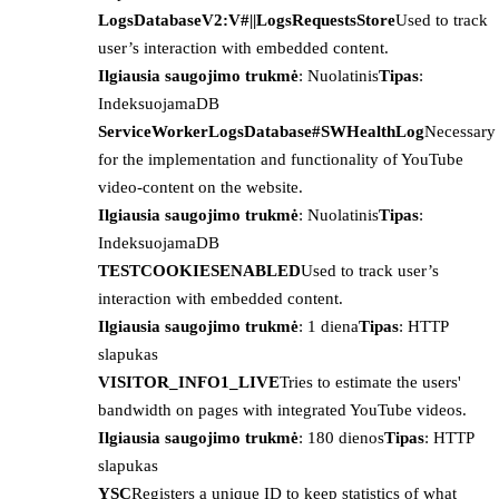
LogsDatabaseV2:V#||LogsRequestsStore
Used to track
user’s interaction with embedded content.
Ilgiausia saugojimo trukmė
: Nuolatinis
Tipas
:
IndeksuojamaDB
ServiceWorkerLogsDatabase#SWHealthLog
Necessary
for the implementation and functionality of YouTube
video-content on the website.
Ilgiausia saugojimo trukmė
: Nuolatinis
Tipas
:
IndeksuojamaDB
TESTCOOKIESENABLED
Used to track user’s
interaction with embedded content.
Ilgiausia saugojimo trukmė
: 1 diena
Tipas
: HTTP
slapukas
VISITOR_INFO1_LIVE
Tries to estimate the users'
bandwidth on pages with integrated YouTube videos.
Ilgiausia saugojimo trukmė
: 180 dienos
Tipas
: HTTP
slapukas
YSC
Registers a unique ID to keep statistics of what