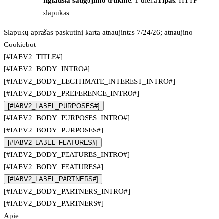
Ilgiausia saugojimo trukmė
: 1 diena
Tipas
: HTTP
slapukas
Slapukų aprašas paskutinį kartą atnaujintas 7/24/26; atnaujino
Cookiebot
[#IABV2_TITLE#]
[#IABV2_BODY_INTRO#]
[#IABV2_BODY_LEGITIMATE_INTEREST_INTRO#]
[#IABV2_BODY_PREFERENCE_INTRO#]
[#IABV2_LABEL_PURPOSES#]
[#IABV2_BODY_PURPOSES_INTRO#]
[#IABV2_BODY_PURPOSES#]
[#IABV2_LABEL_FEATURES#]
[#IABV2_BODY_FEATURES_INTRO#]
[#IABV2_BODY_FEATURES#]
[#IABV2_LABEL_PARTNERS#]
[#IABV2_BODY_PARTNERS_INTRO#]
[#IABV2_BODY_PARTNERS#]
Apie