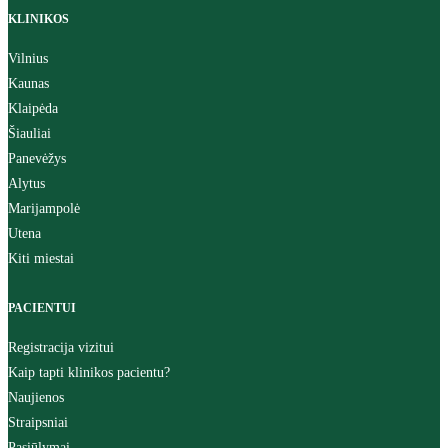
KLINIKOS
Vilnius
Kaunas
Klaipėda
Šiauliai
Panevėžys
Alytus
Marijampolė
Utena
Kiti miestai
PACIENTUI
Registracija vizitui
Kaip tapti klinikos pacientu?
Naujienos
Straipsniai
Pasiūlymai