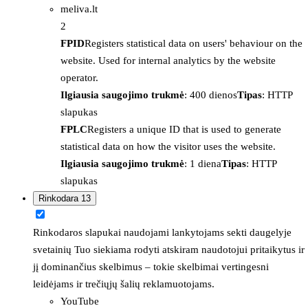
meliva.lt
2
FPID
Registers statistical data on users' behaviour on the
website. Used for internal analytics by the website
operator.
Ilgiausia saugojimo trukmė
: 400 dienos
Tipas
: HTTP
slapukas
FPLC
Registers a unique ID that is used to generate
statistical data on how the visitor uses the website.
Ilgiausia saugojimo trukmė
: 1 diena
Tipas
: HTTP
slapukas
Rinkodara
13
Rinkodaros slapukai naudojami lankytojams sekti daugelyje
svetainių Tuo siekiama rodyti atskiram naudotojui pritaikytus ir
jį dominančius skelbimus – tokie skelbimai vertingesni
leidėjams ir trečiųjų šalių reklamuotojams.
YouTube