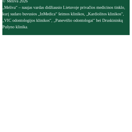
© Meliva 2026
„Meliva“ – naujas vardas didžiausio Lietuvoje privačios medicinos tinklo,
kurį sudaro buvusios „InMedica“ šeimos klinikos, „Kardiolitos klinikos“,
„VIC odontologijos klinikos“, „Panevėžio odontologai“ bei Druskininkų
Pušyno klinika.