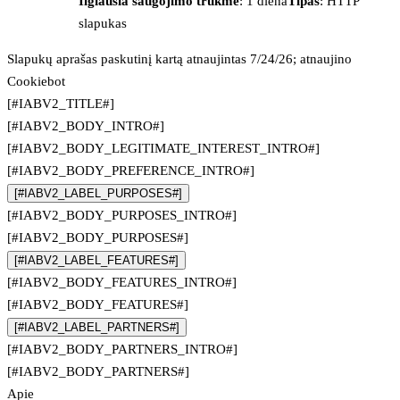
Ilgiausia saugojimo trukmė
: 1 diena
Tipas
: HTTP
slapukas
Slapukų aprašas paskutinį kartą atnaujintas 7/24/26; atnaujino
Cookiebot
[#IABV2_TITLE#]
[#IABV2_BODY_INTRO#]
[#IABV2_BODY_LEGITIMATE_INTEREST_INTRO#]
[#IABV2_BODY_PREFERENCE_INTRO#]
[#IABV2_LABEL_PURPOSES#]
[#IABV2_BODY_PURPOSES_INTRO#]
[#IABV2_BODY_PURPOSES#]
[#IABV2_LABEL_FEATURES#]
[#IABV2_BODY_FEATURES_INTRO#]
[#IABV2_BODY_FEATURES#]
[#IABV2_LABEL_PARTNERS#]
[#IABV2_BODY_PARTNERS_INTRO#]
[#IABV2_BODY_PARTNERS#]
Apie