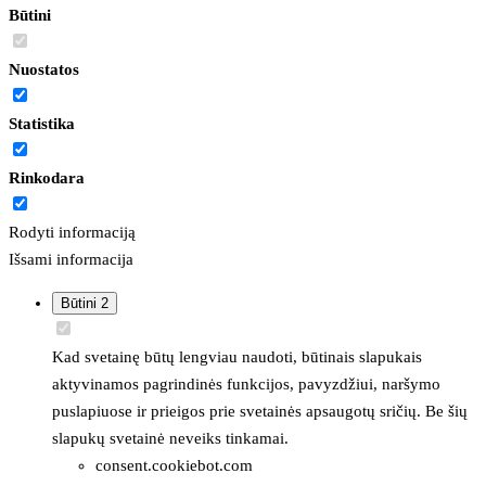
Būtini
Nuostatos
Statistika
Rinkodara
Rodyti informaciją
Išsami informacija
Būtini
2
Kad svetainę būtų lengviau naudoti, būtinais slapukais
aktyvinamos pagrindinės funkcijos, pavyzdžiui, naršymo
puslapiuose ir prieigos prie svetainės apsaugotų sričių. Be šių
slapukų svetainė neveiks tinkamai.
consent.cookiebot.com