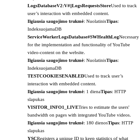
LogsDatabaseV2:V#||LogsRequestsStore
Used to track
user’s interaction with embedded content.
Ilgiausia saugojimo trukmė
: Nuolatinis
Tipas
:
IndeksuojamaDB
ServiceWorkerLogsDatabase#SWHealthLog
Necessary
for the implementation and functionality of YouTube
video-content on the website.
Ilgiausia saugojimo trukmė
: Nuolatinis
Tipas
:
IndeksuojamaDB
TESTCOOKIESENABLED
Used to track user’s
interaction with embedded content.
Ilgiausia saugojimo trukmė
: 1 diena
Tipas
: HTTP
slapukas
VISITOR_INFO1_LIVE
Tries to estimate the users'
bandwidth on pages with integrated YouTube videos.
Ilgiausia saugojimo trukmė
: 180 dienos
Tipas
: HTTP
slapukas
YSC
Registers a unique ID to keep statistics of what