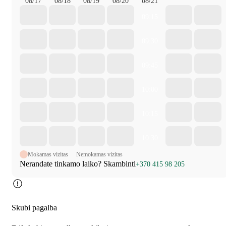
08/17
08/18
08/19
08/20
08/21
09:15
09:30
09:45
10:00
10:15
10:30
Mokamas vizitas
Nemokamas vizitas
Nerandate tinkamo laiko? Skambinti
+370 415 98 205
Skubi pagalba