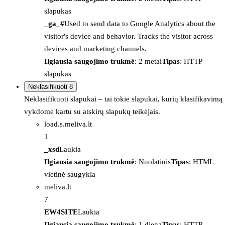
slapukas
_ga_#
Used to send data to Google Analytics about the
visitor's device and behavior. Tracks the visitor across
devices and marketing channels.
Ilgiausia saugojimo trukmė
: 2 metai
Tipas
: HTTP
slapukas
Neklasifikuoti
8
Neklasifikuoti slapukai – tai tokie slapukai, kurių klasifikavimą
vykdome kartu su atskirų slapukų teikėjais.
load.s.meliva.lt
1
_xsd
Laukia
Ilgiausia saugojimo trukmė
: Nuolatinis
Tipas
: HTML
vietinė saugykla
meliva.lt
7
EW4SITE
Laukia
Ilgiausia saugojimo trukmė
: 1 diena
Tipas
: HTTP