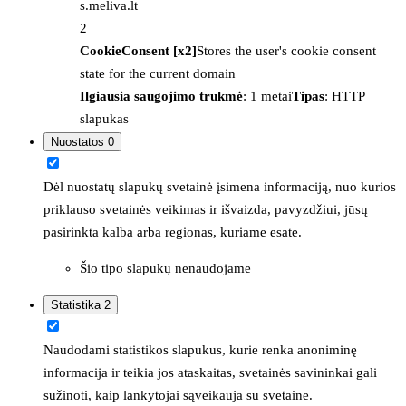
s.meliva.lt
2
CookieConsent [x2]
Stores the user's cookie consent
state for the current domain
Ilgiausia saugojimo trukmė
: 1 metai
Tipas
: HTTP
slapukas
Nuostatos
0
Dėl nuostatų slapukų svetainė įsimena informaciją, nuo kurios
priklauso svetainės veikimas ir išvaizda, pavyzdžiui, jūsų
pasirinkta kalba arba regionas, kuriame esate.
Šio tipo slapukų nenaudojame
Statistika
2
Naudodami statistikos slapukus, kurie renka anoniminę
informacija ir teikia jos ataskaitas, svetainės savininkai gali
sužinoti, kaip lankytojai sąveikauja su svetaine.