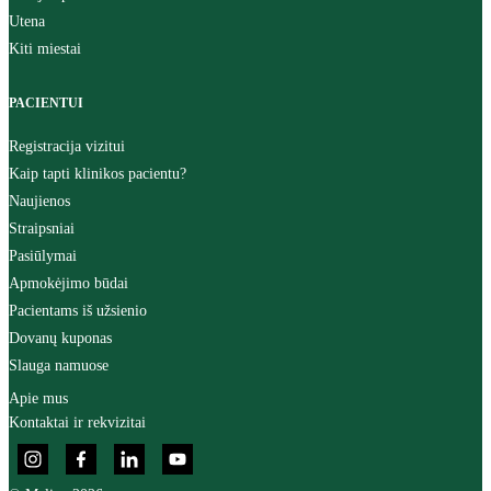
Utena
Kiti miestai
PACIENTUI
Registracija vizitui
Kaip tapti klinikos pacientu?
Naujienos
Straipsniai
Pasiūlymai
Apmokėjimo būdai
Pacientams iš užsienio
Dovanų kuponas
Slauga namuose
Apie mus
Kontaktai ir rekvizitai