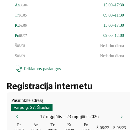
An
15:00–17:30
08/04
Tr
09:00–11:30
08/05
Kt
15:00–17:30
08/06
Pn
09:00–12:00
08/07
Š
Nedarbo diena
08/08
S
Nedarbo diena
08/09
Teikiamos paslaugos
Registracija internetu
Pasirinkite adresą
Varpo g. 27, Šiauliai
17 rugpjūtis – 23 rugpjūtis 2026
Pr
An
Tr
Kt
Pn
Š
08/22
S
08/23