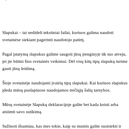
Slapukai – tai nedideli tekstiniai failai, kuriuos galima naudoti 
svetainėse siekiant pagerinti naudotojo patirtį.
Pagal įstatymą slapukus galime saugoti jūsų įrenginyje tik tuo atveju, 
jei jie būtini šios svetainės veikimui. Dėl visų kitų tipų slapukų turime 
gauti jūsų leidimą.
Šioje svetainėje naudojami įvairių tipų slapukai. Kai kuriuos slapukus 
įdeda mūsų puslapiuose naudojamos trečiųjų šalių tarnybos.
Mūsų svetainėje Slapukų deklaracijoje galite bet kada keisti arba 
atsiimti savo sutikimą.
Sužinoti išsamiau, kas mes tokie, kaip su mumis galite susisiekti ir 