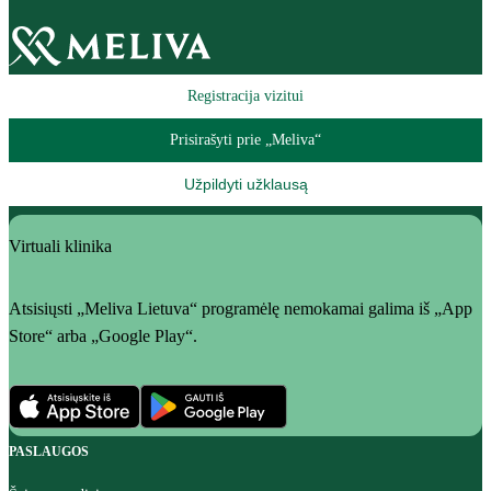
Registracija vizitui
Prisirašyti prie „Meliva“
Užpildyti užklausą
Virtuali klinika
Atsisiųsti „Meliva Lietuva“ programėlę nemokamai galima iš „App
Store“ arba „Google Play“.
PASLAUGOS