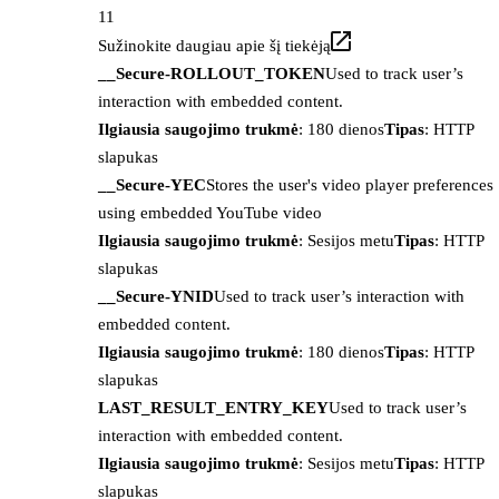
11
Sužinokite daugiau apie šį tiekėją
__Secure-ROLLOUT_TOKEN
Used to track user’s
interaction with embedded content.
Ilgiausia saugojimo trukmė
: 180 dienos
Tipas
: HTTP
slapukas
__Secure-YEC
Stores the user's video player preferences
using embedded YouTube video
Ilgiausia saugojimo trukmė
: Sesijos metu
Tipas
: HTTP
slapukas
__Secure-YNID
Used to track user’s interaction with
embedded content.
Ilgiausia saugojimo trukmė
: 180 dienos
Tipas
: HTTP
slapukas
LAST_RESULT_ENTRY_KEY
Used to track user’s
interaction with embedded content.
Ilgiausia saugojimo trukmė
: Sesijos metu
Tipas
: HTTP
slapukas