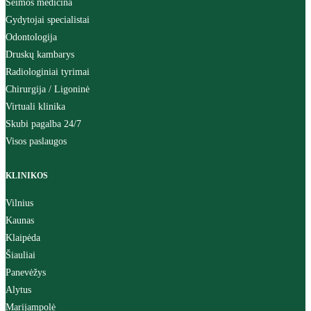
Šeimos medicina
Gydytojai specialistai
Odontologija
Druskų kambarys
Radiologiniai tyrimai
Chirurgija / Ligoninė
Virtuali klinika
Skubi pagalba 24/7
Visos paslaugos
KLINIKOS
Vilnius
Kaunas
Klaipėda
Šiauliai
Panevėžys
Alytus
Marijampolė