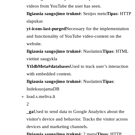
videos from YouTube the user has seen.
Ilgiausia saugojimo trukmė
: Sesijos metu
Tipas
: HTTP
slapukas
yt-icons-last-purged
Necessary for the implementation
and functionality of YouTube video-content on the
website.
Ilgiausia saugojimo trukmė
: Nuolatinis
Tipas
: HTML
vietinė saugykla
YtIdbMeta#databases
Used to track user’s interaction
with embedded content.
Ilgiausia saugojimo trukmė
: Nuolatinis
Tipas
:
IndeksuojamaDB
load.s.meliva.lt
2
_ga
Used to send data to Google Analytics about the
visitor's device and behavior. Tracks the visitor across
devices and marketing channels.
Ilgiausia saugojimo trukmė
: 2 metai
Tipas
: HTTP