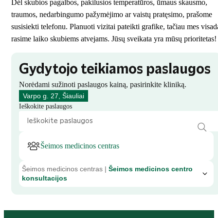
Dėl skubios pagalbos, pakilusios temperatūros, ūmaus skausmo,
traumos, nedarbingumo pažymėjimo ar vaistų pratęsimo, prašome
susisiekti telefonu. Planuoti vizitai pateikti grafike, tačiau mes visad
rasime laiko skubiems atvejams. Jūsų sveikata yra mūsų prioritetas!
Gydytojo teikiamos paslaugos
Norėdami sužinoti paslaugos kainą, pasirinkite kliniką.
Varpo g. 27, Šiauliai
Ieškokite paslaugos
Šeimos medicinos centras
Šeimos medicinos centras |
Šeimos medicinos centro
konsultacijos