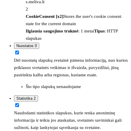
s.meliva.lt
2
CookieConsent [x2]
Stores the user's cookie consent
state for the current domain
Ilgiausia saugojimo trukmė
: 1 metai
Tipas
: HTTP
slapukas
Nuostatos
0
Dėl nuostatų slapukų svetainė įsimena informaciją, nuo kurios
priklauso svetainės veikimas ir išvaizda, pavyzdžiui, jūsų
pasirinkta kalba arba regionas, kuriame esate.
Šio tipo slapukų nenaudojame
Statistika
2
Naudodami statistikos slapukus, kurie renka anoniminę
informacija ir teikia jos ataskaitas, svetainės savininkai gali
sužinoti, kaip lankytojai sąveikauja su svetaine.