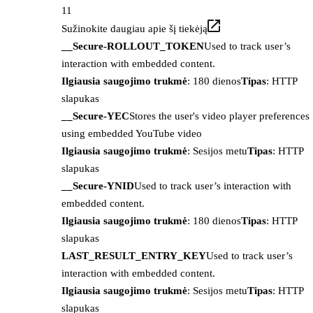
11
Sužinokite daugiau apie šį tiekėją
__Secure-ROLLOUT_TOKEN
Used to track user’s
interaction with embedded content.
Ilgiausia saugojimo trukmė
: 180 dienos
Tipas
: HTTP
slapukas
__Secure-YEC
Stores the user's video player preferences
using embedded YouTube video
Ilgiausia saugojimo trukmė
: Sesijos metu
Tipas
: HTTP
slapukas
__Secure-YNID
Used to track user’s interaction with
embedded content.
Ilgiausia saugojimo trukmė
: 180 dienos
Tipas
: HTTP
slapukas
LAST_RESULT_ENTRY_KEY
Used to track user’s
interaction with embedded content.
Ilgiausia saugojimo trukmė
: Sesijos metu
Tipas
: HTTP
slapukas