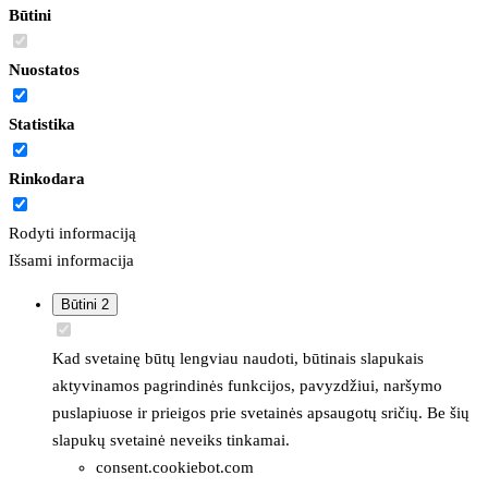
Būtini
Nuostatos
Statistika
Rinkodara
Rodyti informaciją
Išsami informacija
Būtini
2
Kad svetainę būtų lengviau naudoti, būtinais slapukais
aktyvinamos pagrindinės funkcijos, pavyzdžiui, naršymo
puslapiuose ir prieigos prie svetainės apsaugotų sričių. Be šių
slapukų svetainė neveiks tinkamai.
consent.cookiebot.com