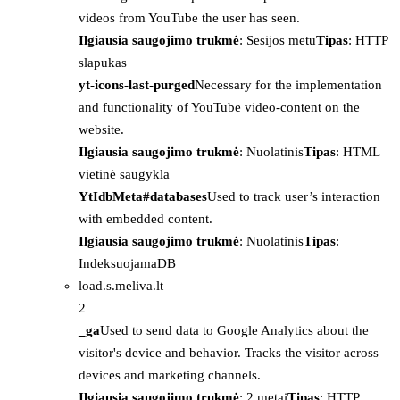
videos from YouTube the user has seen.
Ilgiausia saugojimo trukmė
: Sesijos metu
Tipas
: HTTP
slapukas
yt-icons-last-purged
Necessary for the implementation
and functionality of YouTube video-content on the
website.
Ilgiausia saugojimo trukmė
: Nuolatinis
Tipas
: HTML
vietinė saugykla
YtIdbMeta#databases
Used to track user’s interaction
with embedded content.
Ilgiausia saugojimo trukmė
: Nuolatinis
Tipas
:
IndeksuojamaDB
load.s.meliva.lt
2
_ga
Used to send data to Google Analytics about the
visitor's device and behavior. Tracks the visitor across
devices and marketing channels.
Ilgiausia saugojimo trukmė
: 2 metai
Tipas
: HTTP