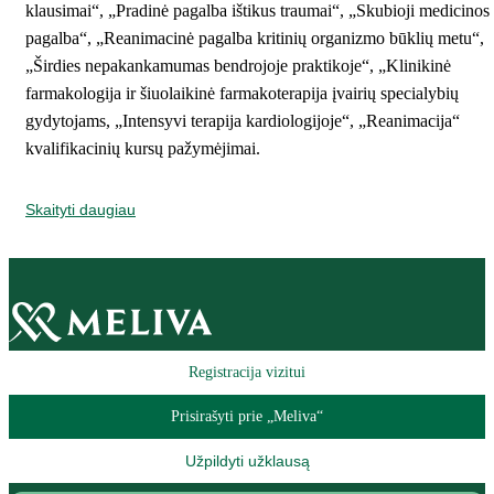
klausimai“, „Pradinė pagalba ištikus traumai“, „Skubioji medicinos
pagalba“, „Reanimacinė pagalba kritinių organizmo būklių metu“,
„Širdies nepakankamumas bendrojoje praktikoje“, „Klinikinė
farmakologija ir šiuolaikinė farmakoterapija įvairių specialybių
gydytojams, „Intensyvi terapija kardiologijoje“, „Reanimacija“
kvalifikacinių kursų pažymėjimai.
Skaityti daugiau
Registracija vizitui
Prisirašyti prie „Meliva“
Užpildyti užklausą