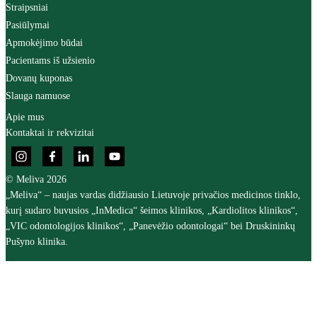
Straipsniai
Pasiūlymai
Apmokėjimo būdai
Pacientams iš užsienio
Dovanų kuponas
Slauga namuose
Apie mus
Kontaktai ir rekvizitai
© Meliva 2026
„Meliva“ – naujas vardas didžiausio Lietuvoje privačios medicinos tinklo,
kurį sudaro buvusios „InMedica“ šeimos klinikos, „Kardiolitos klinikos“,
„VIC odontologijos klinikos“, „Panevėžio odontologai“ bei Druskininkų
Pušyno klinika.