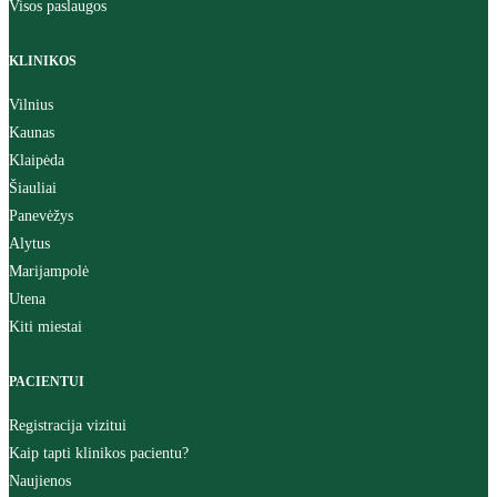
Visos paslaugos
KLINIKOS
Vilnius
Kaunas
Klaipėda
Šiauliai
Panevėžys
Alytus
Marijampolė
Utena
Kiti miestai
PACIENTUI
Registracija vizitui
Kaip tapti klinikos pacientu?
Naujienos