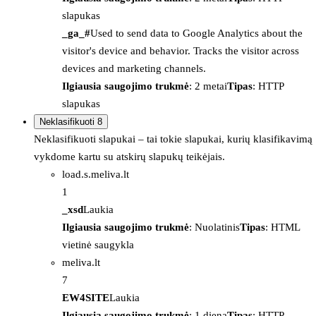
slapukas
_ga_#
Used to send data to Google Analytics about the
visitor's device and behavior. Tracks the visitor across
devices and marketing channels.
Ilgiausia saugojimo trukmė
: 2 metai
Tipas
: HTTP
slapukas
Neklasifikuoti
8
Neklasifikuoti slapukai – tai tokie slapukai, kurių klasifikavimą
vykdome kartu su atskirų slapukų teikėjais.
load.s.meliva.lt
1
_xsd
Laukia
Ilgiausia saugojimo trukmė
: Nuolatinis
Tipas
: HTML
vietinė saugykla
meliva.lt
7
EW4SITE
Laukia
Ilgiausia saugojimo trukmė
: 1 diena
Tipas
: HTTP