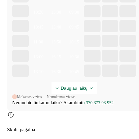
10:30
13:30
09:30
10:45
13:40
09:45
11:00
13:50
10:15
13:00
16:15
10:30
13:10
16:30
10:45
Daugiau laikų
Mokamas vizitas
Nemokamas vizitas
Nerandate tinkamo laiko? Skambinti
+370 373 93 952
Skubi pagalba