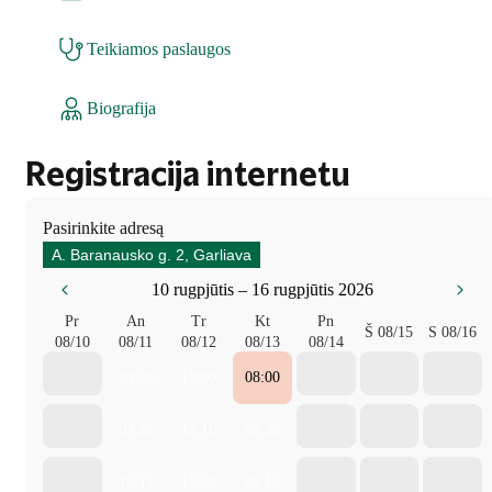
Teikiamos paslaugos
Biografija
Registracija internetu
Pasirinkite adresą
A. Baranausko g. 2, Garliava
10 rugpjūtis – 16 rugpjūtis 2026
Pr
An
Tr
Kt
Pn
Š
08/15
S
08/16
08/10
08/11
08/12
08/13
08/14
09:30
13:00
08:00
09:45
13:10
08:45
10:15
13:20
09:15