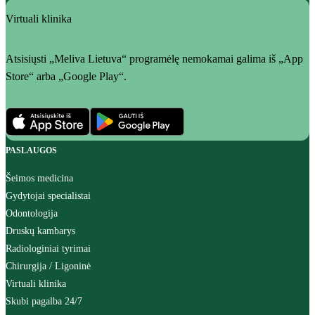
Virtuali klinika
Atsisiųsti „Meliva Lietuva“ programėlę nemokamai galima iš „App
Store“ arba „Google Play“.
PASLAUGOS
Šeimos medicina
Gydytojai specialistai
Odontologija
Druskų kambarys
Radiologiniai tyrimai
Chirurgija / Ligoninė
Virtuali klinika
Skubi pagalba 24/7