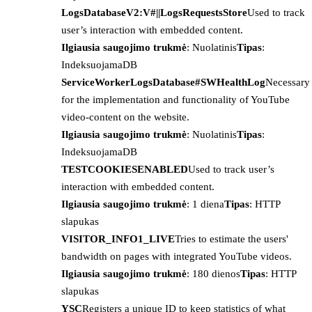
LogsDatabaseV2:V#||LogsRequestsStore
Used to track
user’s interaction with embedded content.
Ilgiausia saugojimo trukmė
: Nuolatinis
Tipas
:
IndeksuojamaDB
ServiceWorkerLogsDatabase#SWHealthLog
Necessary
for the implementation and functionality of YouTube
video-content on the website.
Ilgiausia saugojimo trukmė
: Nuolatinis
Tipas
:
IndeksuojamaDB
TESTCOOKIESENABLED
Used to track user’s
interaction with embedded content.
Ilgiausia saugojimo trukmė
: 1 diena
Tipas
: HTTP
slapukas
VISITOR_INFO1_LIVE
Tries to estimate the users'
bandwidth on pages with integrated YouTube videos.
Ilgiausia saugojimo trukmė
: 180 dienos
Tipas
: HTTP
slapukas
YSC
Registers a unique ID to keep statistics of what