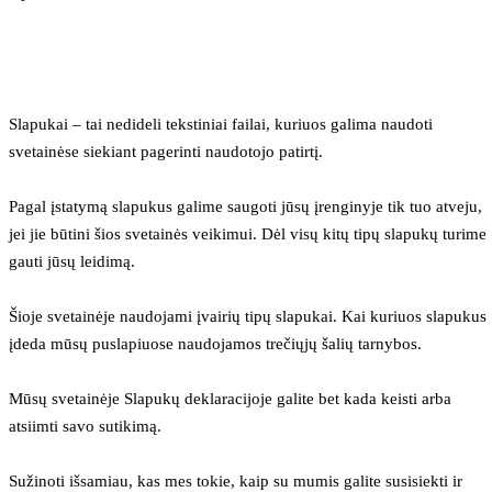
Slapukai – tai nedideli tekstiniai failai, kuriuos galima naudoti 
svetainėse siekiant pagerinti naudotojo patirtį.
Pagal įstatymą slapukus galime saugoti jūsų įrenginyje tik tuo atveju, 
jei jie būtini šios svetainės veikimui. Dėl visų kitų tipų slapukų turime 
gauti jūsų leidimą.
Šioje svetainėje naudojami įvairių tipų slapukai. Kai kuriuos slapukus 
įdeda mūsų puslapiuose naudojamos trečiųjų šalių tarnybos.
Mūsų svetainėje Slapukų deklaracijoje galite bet kada keisti arba 
atsiimti savo sutikimą.
Sužinoti išsamiau, kas mes tokie, kaip su mumis galite susisiekti ir 