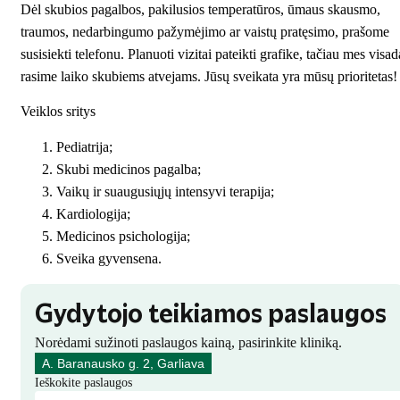
Dėl skubios pagalbos, pakilusios temperatūros, ūmaus skausmo,
traumos, nedarbingumo pažymėjimo ar vaistų pratęsimo, prašome
susisiekti telefonu. Planuoti vizitai pateikti grafike, tačiau mes visad
rasime laiko skubiems atvejams. Jūsų sveikata yra mūsų prioritetas!
Veiklos sritys
Pediatrija;
Skubi medicinos pagalba;
Vaikų ir suaugusiųjų intensyvi terapija;
Kardiologija;
Medicinos psichologija;
Sveika gyvensena.
Gydytojo teikiamos paslaugos
Norėdami sužinoti paslaugos kainą, pasirinkite kliniką.
A. Baranausko g. 2, Garliava
Ieškokite paslaugos