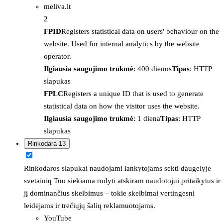
meliva.lt
2
FPID
Registers statistical data on users' behaviour on the
website. Used for internal analytics by the website
operator.
Ilgiausia saugojimo trukmė
: 400 dienos
Tipas
: HTTP
slapukas
FPLC
Registers a unique ID that is used to generate
statistical data on how the visitor uses the website.
Ilgiausia saugojimo trukmė
: 1 diena
Tipas
: HTTP
slapukas
Rinkodara
13
Rinkodaros slapukai naudojami lankytojams sekti daugelyje
svetainių Tuo siekiama rodyti atskiram naudotojui pritaikytus ir
jį dominančius skelbimus – tokie skelbimai vertingesni
leidėjams ir trečiųjų šalių reklamuotojams.
YouTube