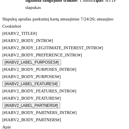
Ilgiausia saugojimo trukmė
: 1 diena
Tipas
: HTTP
slapukas
Slapukų aprašas paskutinį kartą atnaujintas 7/24/26; atnaujino
Cookiebot
[#IABV2_TITLE#]
[#IABV2_BODY_INTRO#]
[#IABV2_BODY_LEGITIMATE_INTEREST_INTRO#]
[#IABV2_BODY_PREFERENCE_INTRO#]
[#IABV2_LABEL_PURPOSES#]
[#IABV2_BODY_PURPOSES_INTRO#]
[#IABV2_BODY_PURPOSES#]
[#IABV2_LABEL_FEATURES#]
[#IABV2_BODY_FEATURES_INTRO#]
[#IABV2_BODY_FEATURES#]
[#IABV2_LABEL_PARTNERS#]
[#IABV2_BODY_PARTNERS_INTRO#]
[#IABV2_BODY_PARTNERS#]
Apie