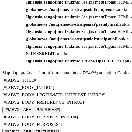
Ilgiausia saugojimo trukmė
: Sesijos metu
Tipas
: HTML v
globalnews_/naujienos-ir-straipsniai/naujienos
Laukia
Ilgiausia saugojimo trukmė
: Sesijos metu
Tipas
: HTML v
globalnews_/naujienos-ir-straipsniai/pasiulymai
Laukia
Ilgiausia saugojimo trukmė
: Sesijos metu
Tipas
: HTML v
globalnews_/naujienos-ir-straipsniai/straipsniai
Laukia
Ilgiausia saugojimo trukmė
: Sesijos metu
Tipas
: HTML v
SITEXSRF141
Laukia
Ilgiausia saugojimo trukmė
: 1 diena
Tipas
: HTTP slapuk
Slapukų aprašas paskutinį kartą atnaujintas 7/24/26; atnaujino
Cookie
[#IABV2_TITLE#]
[#IABV2_BODY_INTRO#]
[#IABV2_BODY_LEGITIMATE_INTEREST_INTRO#]
[#IABV2_BODY_PREFERENCE_INTRO#]
[#IABV2_LABEL_PURPOSES#]
[#IABV2_BODY_PURPOSES_INTRO#]
[#IABV2_BODY_PURPOSES#]
[#IABV2_LABEL_FEATURES#]