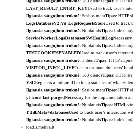
Ilgiausia saugojimo trukmė
: 180 dienos
Tipas
: HTTP sl
LAST_RESULT_ENTRY_KEY
Used to track user’s int
Ilgiausia saugojimo trukmė
: Sesijos metu
Tipas
: HTTP s
LogsDatabaseV2:V#||LogsRequestsStore
Used to track 
Ilgiausia saugojimo trukmė
: Nuolatinis
Tipas
: Indeksu
ServiceWorkerLogsDatabase#SWHealthLog
Necessary 
Ilgiausia saugojimo trukmė
: Nuolatinis
Tipas
: Indeksu
TESTCOOKIESENABLED
Used to track user’s interac
Ilgiausia saugojimo trukmė
: 1 diena
Tipas
: HTTP slapuk
VISITOR_INFO1_LIVE
Tries to estimate the users' ba
Ilgiausia saugojimo trukmė
: 180 dienos
Tipas
: HTTP sl
YSC
Registers a unique ID to keep statistics of what vid
Ilgiausia saugojimo trukmė
: Sesijos metu
Tipas
: HTTP s
yt-icons-last-purged
Necessary for the implementation an
Ilgiausia saugojimo trukmė
: Nuolatinis
Tipas
: HTML vie
YtIdbMeta#databases
Used to track user’s interaction w
Ilgiausia saugojimo trukmė
: Nuolatinis
Tipas
: Indeksu
load.s.meliva.lt