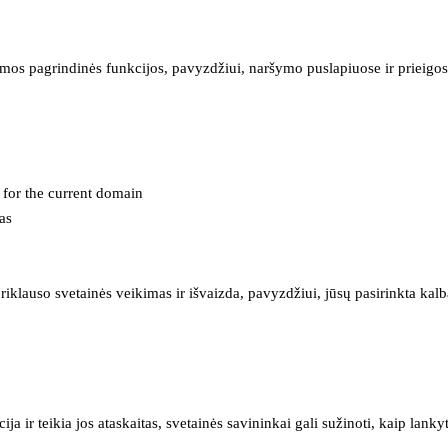
mos pagrindinės funkcijos, pavyzdžiui, naršymo puslapiuose ir prieigos 
e for the current domain
as
iklauso svetainės veikimas ir išvaizda, pavyzdžiui, jūsų pasirinkta kalb
 ir teikia jos ataskaitas, svetainės savininkai gali sužinoti, kaip lanky