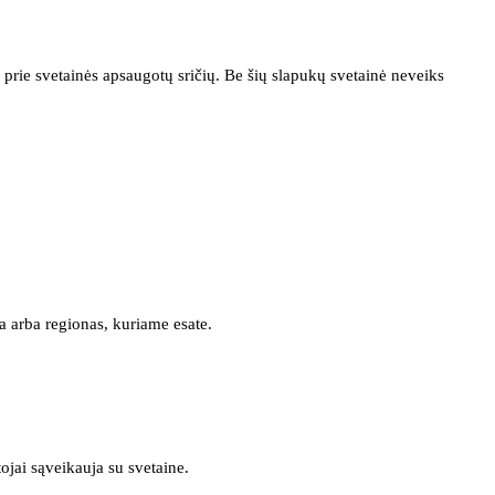
prie svetainės apsaugotų sričių. Be šių slapukų svetainė neveiks
a arba regionas, kuriame esate.
tojai sąveikauja su svetaine.