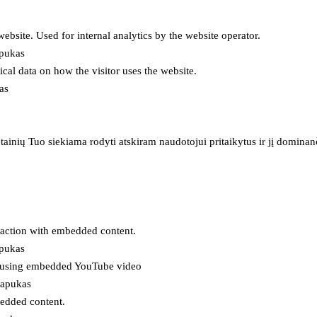
 website. Used for internal analytics by the website operator.
apukas
tical data on how the visitor uses the website.
as
inių Tuo siekiama rodyti atskiram naudotojui pritaikytus ir jį dominanči
eraction with embedded content.
apukas
es using embedded YouTube video
lapukas
bedded content.