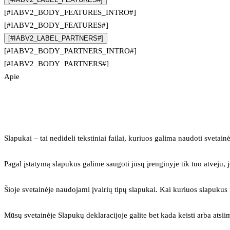
[#IABV2_BODY_FEATURES_INTRO#]
[#IABV2_BODY_FEATURES#]
[#IABV2_LABEL_PARTNERS#]
[#IABV2_BODY_PARTNERS_INTRO#]
[#IABV2_BODY_PARTNERS#]
Apie
Slapukai – tai nedideli tekstiniai failai, kuriuos galima naudoti svetainė
Pagal įstatymą slapukus galime saugoti jūsų įrenginyje tik tuo atveju, j
Šioje svetainėje naudojami įvairių tipų slapukai. Kai kuriuos slapuku
Mūsų svetainėje Slapukų deklaracijoje galite bet kada keisti arba atsii