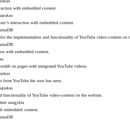
apukas
eraction with embedded content.
lapukas
user’s interaction with embedded content.
ojamaDB
for the implementation and functionality of YouTube video-content on t
ojamaDB
tion with embedded content.
as
ndwidth on pages with integrated YouTube videos.
apukas
eos from YouTube the user has seen.
lapukas
d functionality of YouTube video-content on the website.
tinė saugykla
ith embedded content.
ojamaDB