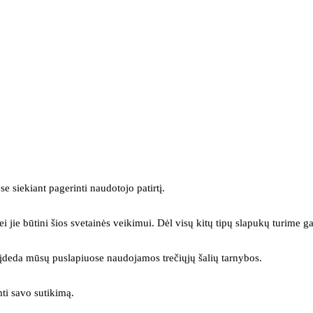
se siekiant pagerinti naudotojo patirtį.
ei jie būtini šios svetainės veikimui. Dėl visų kitų tipų slapukų turime ga
s įdeda mūsų puslapiuose naudojamos trečiųjų šalių tarnybos.
mti savo sutikimą.