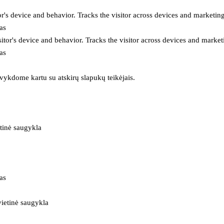
or's device and behavior. Tracks the visitor across devices and marketin
as
itor's device and behavior. Tracks the visitor across devices and market
as
 vykdome kartu su atskirų slapukų teikėjais.
tinė saugykla
as
ietinė saugykla