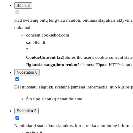
Būtini
2
Kad svetainę būtų lengviau naudoti, būtinais slapukais aktyvina
tinkamai.
consent.cookiebot.com
s.meliva.lt
2
CookieConsent [x2]
Stores the user's cookie consent stat
Ilgiausia saugojimo trukmė
: 1 metai
Tipas
: HTTP slapuk
Nuostatos
0
Dėl nuostatų slapukų svetainė įsimena informaciją, nuo kurios pr
Šio tipo slapukų nenaudojame
Statistika
2
Naudodami statistikos slapukus, kurie renka anoniminę informacija
meliva.lt