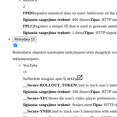
2
FPID
Registers statistical data on users' behaviour on the
Ilgiausia saugojimo trukmė
: 400 dienos
Tipas
: HTTP sl
FPLC
Registers a unique ID that is used to generate statis
Ilgiausia saugojimo trukmė
: 1 diena
Tipas
: HTTP slapuk
Rinkodara
13
Rinkodaros slapukai naudojami lankytojams sekti daugelyje sveta
reklamuotojams.
YouTube
11
Sužinokite daugiau apie šį tiekėją
__Secure-ROLLOUT_TOKEN
Used to track user’s int
Ilgiausia saugojimo trukmė
: 180 dienos
Tipas
: HTTP sl
__Secure-YEC
Stores the user's video player preferenc
Ilgiausia saugojimo trukmė
: Sesijos metu
Tipas
: HTTP s
__Secure-YNID
Used to track user’s interaction with em